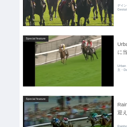
デインド
Gestut
Special feature
Urb
に当
Urban
主・Dav
Special feature
Rai
迎え
Rainb