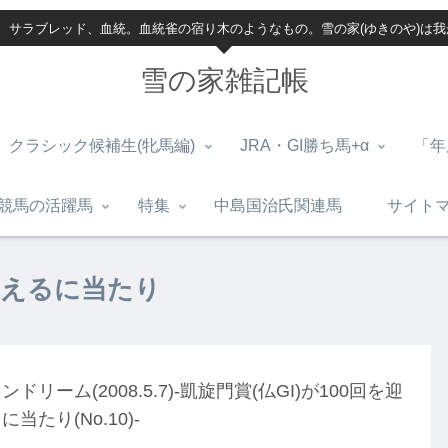
、サラブレッド、血統。血統雀の宿り木のようなもの。雪の家(ゆきのや)は
雪の家雑記帳
クラシック候補生(牝馬編)
JRA・GI勝ち馬+α
「年
競馬の活躍馬
特集
中島国治氏関連馬
サイト
を迎えるに当たり
ンドリーム(2008.5.7)-凱旋門賞(仏GI)が100回を迎
に当たり(No.10)-