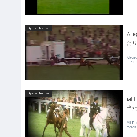
Special feature
Al
たり(
Alleg
主・Rob
Special feature
Mil
当たり
Mill 
Mello