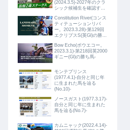
(2024.3.5)-2027年のクラ
シック候補生を確認する
(No.1)+α-
Constitution River(コンス
ティテューションリバ
ー。2023.3.28)-第129回
エクリプスS(英GI)の勝ち
馬+α-
Bow Echo(ボウエコー。
2023.3.1)-第218回英2000
ギニー(GI)の勝ち馬-
モンテプリンス
(1977.4.1)-自分と同じ年
に生まれた馬を辿る
(No.10)-
ノースガスト(1977.3.17)-
自分と同じ年に生まれた
馬を辿る(No.7)-
カムニャック(2022.4.14)-