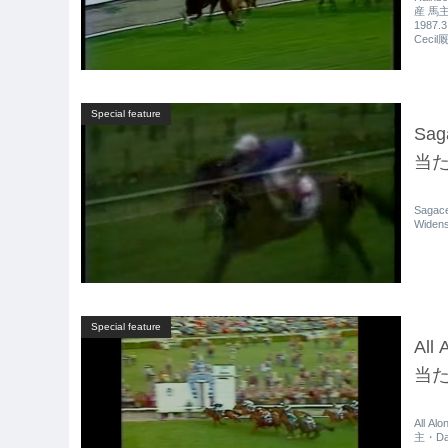
産 馬主
1987.
Cecil
Special feature
Sa
当たり
Sagac
Widen
Special feature
All
当たり
All A
主・Dan