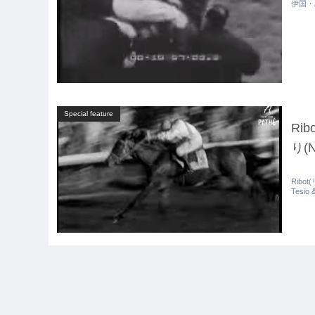
伊国・A
Special feature
Ri
り(N
Ribot
Tesio