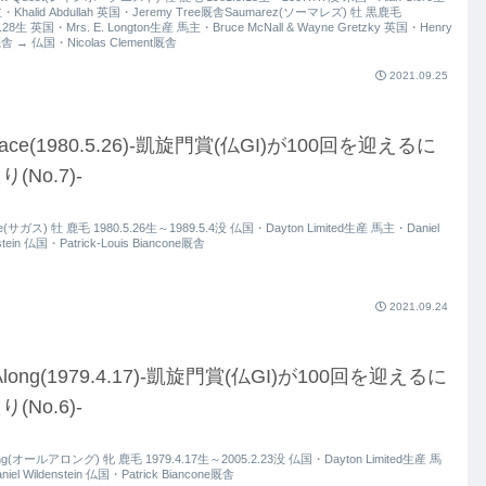
・Khalid Abdullah 英国・Jeremy Tree厩舎Saumarez(ソーマレズ) 牡 黒鹿毛
3.28生 英国・Mrs. E. Longton生産 馬主・Bruce McNall & Wayne Gretzky 英国・Henry
厩舎 → 仏国・Nicolas Clement厩舎
2021.09.25
gace(1980.5.26)-凱旋門賞(仏GI)が100回を迎えるに
(No.7)-
e(サガス) 牡 鹿毛 1980.5.26生～1989.5.4没 仏国・Dayton Limited生産 馬主・Daniel
stein 仏国・Patrick-Louis Biancone厩舎
2021.09.24
 Along(1979.4.17)-凱旋門賞(仏GI)が100回を迎えるに
(No.6)-
long(オールアロング) 牝 鹿毛 1979.4.17生～2005.2.23没 仏国・Dayton Limited生産 馬
iel Wildenstein 仏国・Patrick Biancone厩舎