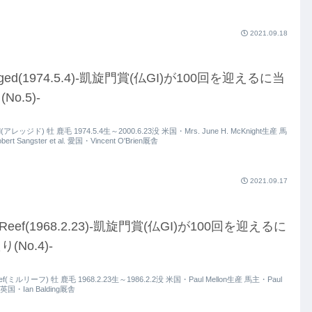
2021.09.18
leged(1974.5.4)-凱旋門賞(仏GI)が100回を迎えるに当
No.5)-
ed(アレッジド) 牡 鹿毛 1974.5.4生～2000.6.23没 米国・Mrs. June H. McKnight生産 馬
ert Sangster et al. 愛国・Vincent O'Brien厩舎
2021.09.17
l Reef(1968.2.23)-凱旋門賞(仏GI)が100回を迎えるに
(No.4)-
Reef(ミルリーフ) 牡 鹿毛 1968.2.23生～1986.2.2没 米国・Paul Mellon生産 馬主・Paul
n 英国・Ian Balding厩舎