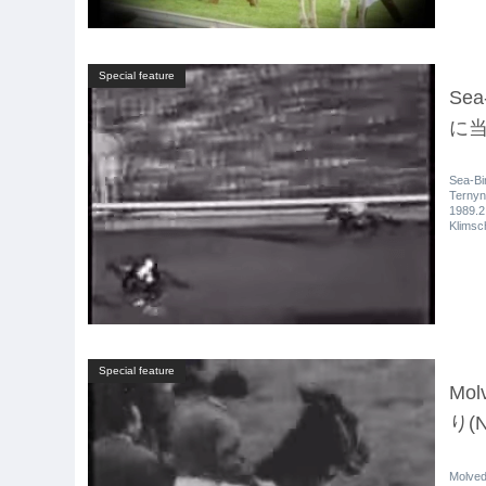
Special feature
Sea
に当
Sea-B
Terny
1989.
Klims
Special feature
Mo
り(N
Molve