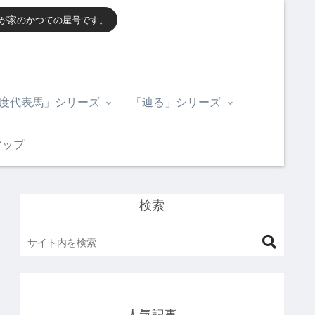
我が家のかつての屋号です。
度代表馬」シリーズ
「辿る」シリーズ
マップ
検索