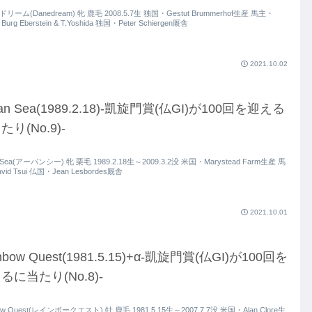
リーム(Danedream) 牝 鹿毛 2008.5.7生 独国・Gestut Brummerhof生産 馬主・
 Burg Eberstein & T.Yoshida 独国・Peter Schiergen厩舎
2021.10.02
an Sea(1989.2.18)-凱旋門賞(仏GI)が100回を迎える
たり(No.9)-
 Sea(アーバンシー) 牝 栗毛 1989.2.18生～2009.3.2没 米国・Marystead Farm生産 馬
id Tsui 仏国・Jean Lesbordes厩舎
2021.10.01
nbow Quest(1981.5.15)+α-凱旋門賞(仏GI)が100回を
るに当たり(No.8)-
ow Quest(レインボークエスト) 牡 鹿毛 1981.5.15生～2007.7.7没 米国・Alan Clore生