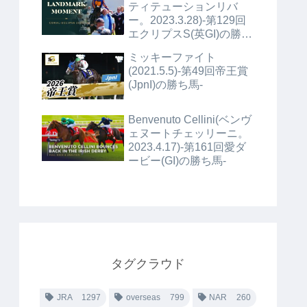
ティテューションリバ
ー。2023.3.28)-第129回
エクリプスS(英GI)の勝ち
馬+α-
ミッキーファイト
(2021.5.5)-第49回帝王賞
(JpnI)の勝ち馬-
Benvenuto Cellini(ベンヴ
ェヌートチェッリーニ。
2023.4.17)-第161回愛ダ
ービー(GI)の勝ち馬-
タグクラウド
JRA
1297
overseas
799
NAR
260