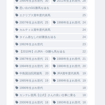
1990年生まれ世代
30
2011年生まれ世代
28
思い出のGI1勝馬を辿る
25
エクリプス賞年度代表馬
25
2007年生まれ世代
25
1998年生まれ世代
24
カルティエ賞年度代表馬
24
タイム差なしの好勝負を辿る
24
1992年生まれ世代
23
【2010年】のJRA・GI勝ち馬を辿る
22
1987年生まれ世代
21
1988年生まれ世代
21
1994年生まれ世代
20
1980年生まれ世代
20
中島国治氏関連馬
20
JRA賞年度代表馬
19
1995年生まれ世代
19
1999年生まれ世代
19
1996年生まれ世代
18
カンテレ競馬【公式】さんの良い仕事に乗る
18
2000年生まれ世代
18
1993年生まれ世代
18