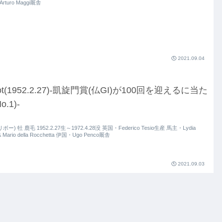
rturo Maggi厩舎
2021.09.04
bot(1952.2.27)-凱旋門賞(仏GI)が100回を迎えるに当た
o.1)-
(リボー) 牡 鹿毛 1952.2.27生～1972.4.28没 英国・Federico Tesio生産 馬主・Lydia
 & Mario della Rocchetta 伊国・Ugo Penco厩舎
2021.09.03