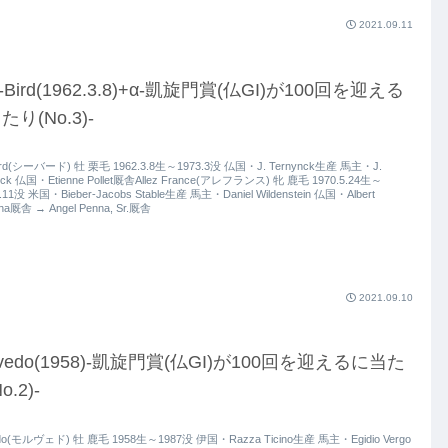
2021.09.11
-Bird(1962.3.8)+α-凱旋門賞(仏GI)が100回を迎える
たり(No.3)-
ird(シーバード) 牡 栗毛 1962.3.8生～1973.3没 仏国・J. Ternynck生産 馬主・J.
nck 仏国・Etienne Pollet厩舎Allez France(アレフランス) 牝 鹿毛 1970.5.24生～
2.11没 米国・Bieber-Jacobs Stable生産 馬主・Daniel Wildenstein 仏国・Albert
cha厩舎 → Angel Penna, Sr.厩舎
2021.09.10
lvedo(1958)-凱旋門賞(仏GI)が100回を迎えるに当た
o.2)-
do(モルヴェド) 牡 鹿毛 1958生～1987没 伊国・Razza Ticino生産 馬主・Egidio Vergo