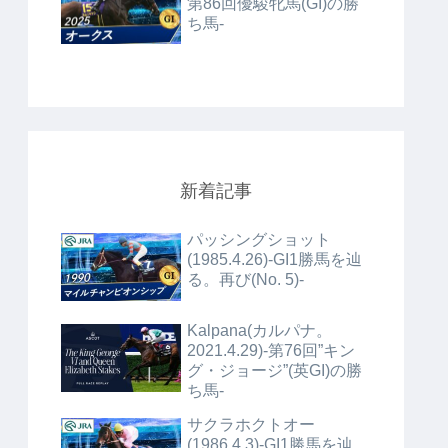
第86回優駿牝馬(GI)の勝
ち馬-
新着記事
パッシングショット
(1985.4.26)-GI1勝馬を辿
る。再び(No. 5)-
Kalpana(カルパナ。
2021.4.29)-第76回”キン
グ・ジョージ”(英GI)の勝
ち馬-
サクラホクトオー
(1986.4.3)-GI1勝馬を辿