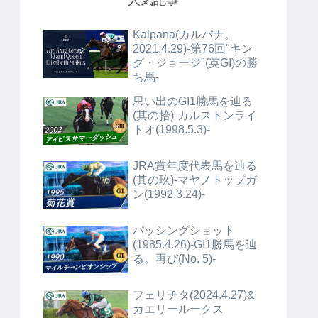
人気記事
Kalpana(カルパナ。
2021.4.29)-第76回"キン
グ・ジョージ"(英GI)の勝
ち馬-
思い出のGI1勝馬を辿る
(其の拾)-カルストンライ
トオ(1998.5.3)-
JRA賞年度代表馬を辿る
(其の玖)-マヤノトップガ
ン(1992.3.24)-
パッシングショット
(1985.4.26)-GI1勝馬を辿
る。再び(No. 5)-
フェリチタ(2024.4.27)&
カエリールークス