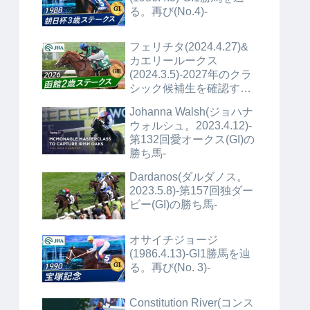
る。再び(No.4)-
フェリチタ(2024.4.27)&
カエリールークス
(2024.3.5)-2027年のクラ
シック候補生を確認する
(No.1)+α-
Johanna Walsh(ジョハナ
ウォルシュ。2023.4.12)-
第132回愛オークス(GI)の
勝ち馬-
Dardanos(ダルダノス。
2023.5.8)-第157回独ダー
ビー(GI)の勝ち馬-
オサイチジョージ
(1986.4.13)-GI1勝馬を辿
る。再び(No. 3)-
Constitution River(コンス