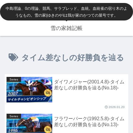
中島理論、0の理論、競馬、サラブレッド、血統。血統雀の宿り木のよ
うなもの。雪の家(ゆきのや)は我が家のかつての屋号です。
雪の家雑記帳
タイム差なしの好勝負を辿る
Series
ダイワメジャー(2001.4.8)-タイム
差なしの好勝負を辿る(No.18)-
2026.01.20
Series
フラワーパーク(1992.5.8)-タイム
差なしの好勝負を辿る(No.13)-