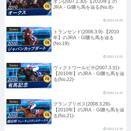
オン(2007.1.30)-【2010年】の
JRA・GI勝ち馬を辿る(No.8)-
2024.03.05
Series
トランセンド(2006.3.9)-【2010
年】のJRA・GI勝ち馬を辿る
(No.19)-
2023.12.02
Series
ヴィクトワールピサ(2007.3.31)-
【2010年】のJRA・GI勝ち馬を辿
る(No.22)-
2022.12.23
Series
グランプリボス(2008.3.28)-
【2010年】のJRA・GI勝ち馬を辿
る(No.21)-
2022.12.16