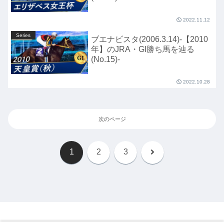
2022.11.12
Series
ブエナビスタ(2006.3.14)-【2010
年】のJRA・GI勝ち馬を辿る
(No.15)-
2022.10.28
次のページ
次
1
2
3
へ