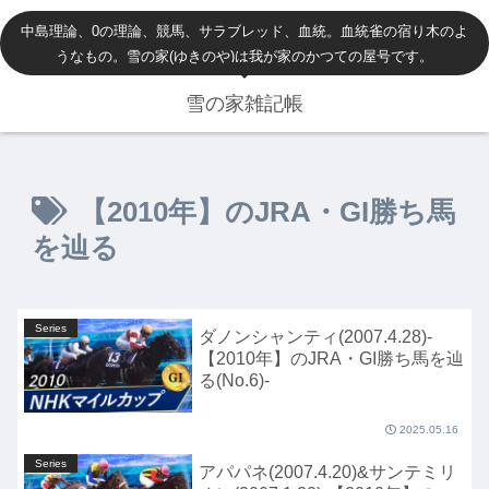
中島理論、0の理論、競馬、サラブレッド、血統。血統雀の宿り木のよ
うなもの。雪の家(ゆきのや)は我が家のかつての屋号です。
雪の家雑記帳
【2010年】のJRA・GI勝ち馬
を辿る
Series
ダノンシャンティ(2007.4.28)-
【2010年】のJRA・GI勝ち馬を辿
る(No.6)-
2025.05.16
Series
アパパネ(2007.4.20)&サンテミリ