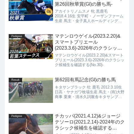
第26回秋華賞(GI)の勝ち馬-
アカイトリノムスメ 牝 黒鹿毛
2018.4.16生 安平町・ノーザンファーム
生産 馬主・金子真人ホールディングス
(株) 美浦・国枝 栄厩舎
マテンロウゲイル(2023.2.20)&
Pedigree
スマートプリエール
(2023.3.6)-2026年のクラシック
候補生を確認する(No.30)-
マテンロウゲイル(2023.2.20)&スマート
プリエール(2023.3.6)-2026年のクラシッ
ク候補生を確認する(No.30)-
第62回有馬記念(GI)の勝ち馬
Result
キタサンブラック 牡 鹿毛 2012.3.10生
日高・ヤナガワ牧場生産 馬主・(有)大野
商事 栗東・清水久詞厩舎キタサンブラ
ック(2012.3.10)の4代血統表ブラックタ
イド黒鹿毛 2001.3.29種付け時活性値：
0.50サンデーサイ...
チカッパ(2021.4.12)&ジョージ
Pedigree
テソーロ(2021.2.14)-2024年のク
ラシック候補生を確認する
(No.29)-