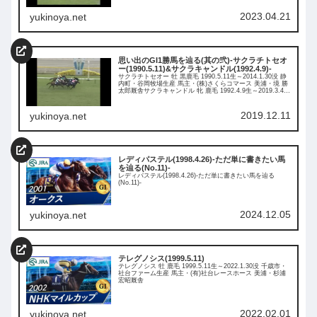
2023.04.21
yukinoya.net
思い出のGI1勝馬を辿る(其の弐)-サクラチトセオ
ー(1990.5.11)&サクラキャンドル(1992.4.9)-
サクラチトセオー 牡 黒鹿毛 1990.5.11生～2014.1.30没 静
内町・谷岡牧場生産 馬主・(株)さくらコマース 美浦・境 勝
太郎厩舎サクラキャンドル 牝 鹿毛 1992.4.9生～2019.3.4没
静内町・谷岡牧場生産 馬主・(株)さくらコマース 美浦・境
勝太郎厩舎→小島 太厩舎
2019.12.11
yukinoya.net
レディパステル(1998.4.26)-ただ単に書きたい馬
を辿る(No.11)-
レディパステル(1998.4.26)-ただ単に書きたい馬を辿る
(No.11)-
2024.12.05
yukinoya.net
テレグノシス(1999.5.11)
テレグノシス 牡 鹿毛 1999.5.11生～2022.1.30没 千歳市・
社台ファーム生産 馬主・(有)社台レースホース 美浦・杉浦
宏昭厩舎
2022.02.01
yukinoya.net