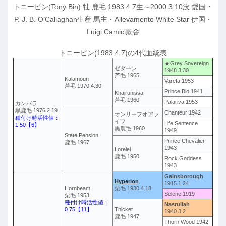
トニービン(Tony Bin) 牡 鹿毛 1983.4.7生～2000.3.10没 愛国・
P. J. B. O’Callaghan生産 馬主・Allevamento White Star 伊国・
Luigi Camici厩舎
トニービン(1983.4.7)の4代血統表
★Grey Sovereign
ゼダーン
1948.3.30
芦毛 1965
Kalamoun
Vareta 1953
芦毛 1970.4.30
Prince Bio 1941
Khairunissa
芦毛 1960
Palariva 1953
カンパラ
黒鹿毛 1976.2.19
Chanteur 1942
オンリーフオアラ
種付け時活性値：
イフ
Life Sentence
1.50【6】
黒鹿毛 1960
1949
State Pension
Prince Chevalier
鹿毛 1967
1943
Lorelei
鹿毛 1950
Rock Goddess
1943
Gainsborough
Hyperion
1915.1.24
Hornbeam
栗毛 1930.4.18
Selene 1919
栗毛 1953
種付け時活性値：
Nasrullah
0.75【11】
Thicket
1940.3.2
鹿毛 1947
Thorn Wood 1942