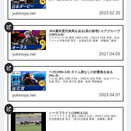
2023.02.20
yukinoya.net
JRA賞年度代表馬を辿る(其の拾壱)-エアグルーヴ
(1993.4.6)-
エアグルーヴ 牝 鹿毛 1993.4.6生～2013.4.23没 早来・社台
ファーム早来生産 馬主・吉原毎文氏 栗東・伊藤雄二厩舎
2017.04.05
yukinoya.net
ベガ(1990.3.8)-タイム差なしの好勝負を辿る
(No.4)-
ベガ 牝 鹿毛 1990.3.8生～2006.8.16没 早来・社台フアーム
生産 馬主・吉田 和子氏 栗東・松田 博資厩舎
2023.04.07
yukinoya.net
ノースフライト(1990.4.12)
ノースフライト 牝 鹿毛 1990.4.12生～2018.1.22没 浦河・
大北牧場生産 馬主・(有)大北牧場 栗東・加藤敬二厩舎