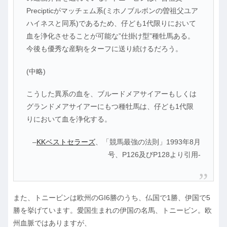
Precipticがマッチェム系(ミホノブルボンの曽祖父ユア
ハイネスと同系)であるため、仔ども1代限りにおいて
血を浄化させることが可能な”仕掛け型”種牡馬ある。
今後も優秀な産駒をターフに送り続けるだろう。
(中略)
こうした異系の血を、ブルードメアサイアーもしくは
グランドメアサイアーにもつ種牡馬は、仔ども1代限
りにおいて血を浄化する。
–
KKベストセラーズ
、「競馬最強の法則」1993年8月
号、P126及びP128より引用-
また、トニービンは欧州のGI6勝のうち、仏国で1勝、伊国で5
勝を挙げています。愛国生まれの伊国の名馬、トニービン。欧
州血脈ではありますが、