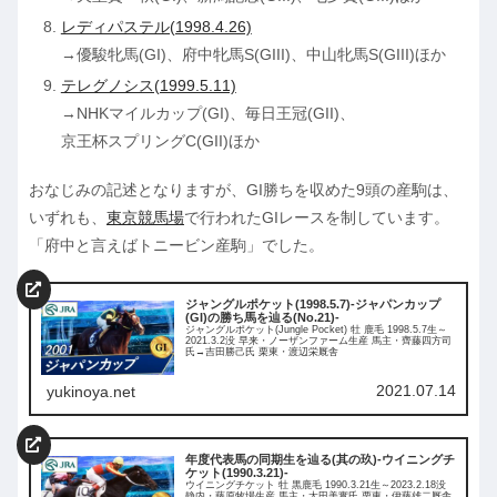
レディパステル(1998.4.26)
→優駿牝馬(GI)、府中牝馬S(GIII)、中山牝馬S(GIII)ほか
テレグノシス(1999.5.11)
→NHKマイルカップ(GI)、毎日王冠(GII)、
京王杯スプリングC(GII)ほか
おなじみの記述となりますが、GI勝ちを収めた9頭の産駒は、
いずれも、
東京競馬場
で行われたGIレースを制しています。
「府中と言えばトニービン産駒」でした。
ジャングルポケット(1998.5.7)-ジャパンカップ
(GI)の勝ち馬を辿る(No.21)-
ジャングルポケット(Jungle Pocket) 牡 鹿毛 1998.5.7生～
2021.3.2没 早来・ノーザンファーム生産 馬主・齊藤四方司
氏→吉田勝己氏 栗東・渡辺栄厩舎
2021.07.14
yukinoya.net
年度代表馬の同期生を辿る(其の玖)-ウイニングチ
ケット(1990.3.21)-
ウイニングチケット 牡 黒鹿毛 1990.3.21生～2023.2.18没
静内・藤原牧場生産 馬主・太田美實氏 栗東・伊藤雄二厩舎