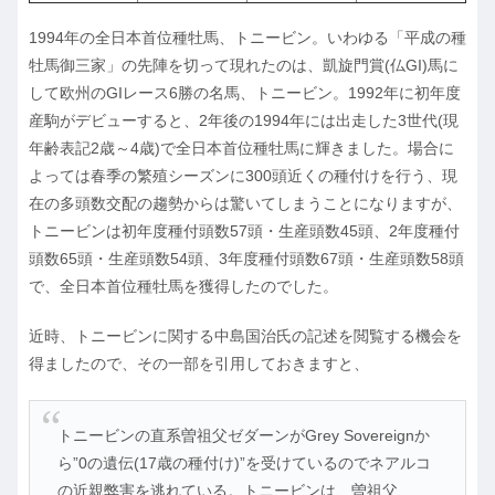
1994年の全日本首位種牡馬、トニービン。いわゆる「平成の種
牡馬御三家」の先陣を切って現れたのは、凱旋門賞(仏GI)馬に
して欧州のGIレース6勝の名馬、トニービン。1992年に初年度
産駒がデビューすると、2年後の1994年には出走した3世代(現
年齢表記2歳～4歳)で全日本首位種牡馬に輝きました。場合に
よっては春季の繁殖シーズンに300頭近くの種付けを行う、現
在の多頭数交配の趨勢からは驚いてしまうことになりますが、
トニービンは初年度種付頭数57頭・生産頭数45頭、2年度種付
頭数65頭・生産頭数54頭、3年度種付頭数67頭・生産頭数58頭
で、全日本首位種牡馬を獲得したのでした。
近時、トニービンに関する中島国治氏の記述を閲覧する機会を
得ましたので、その一部を引用しておきますと、
トニービンの直系曽祖父ゼダーンがGrey Sovereignか
ら”0の遺伝(17歳の種付け)”を受けているのでネアルコ
の近親弊害を逃れている。トニービンは、曽祖父