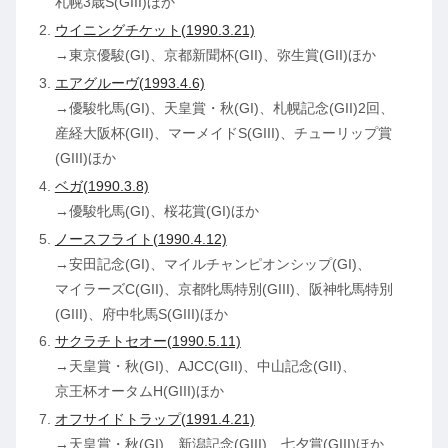
札幌3歳S(GIII)ほか
ウイニングチケット(1990.3.21)
→東京優駿(GI)、京都新聞杯(GII)、弥生賞(GII)ほか
エアグルーヴ(1993.4.6)
→優駿牝馬(GI)、天皇賞・秋(GI)、札幌記念(GII)2回、
産経大阪杯(GII)、マーメイドS(GIII)、チューリップ賞
(GIII)ほか
ベガ(1990.3.8)
→優駿牝馬(GI)、桜花賞(GI)ほか
ノースフライト(1990.4.12)
→安田記念(GI)、マイルチャンピオンシップ(GI)、
マイラーズC(GII)、京都牝馬特別(GIII)、阪神牝馬特別
(GIII)、府中牝馬S(GIII)ほか
サクラチトセオー(1990.5.11)
→天皇賞・秋(GI)、AJCC(GII)、中山記念(GII)、
京王杯オータムH(GIII)ほか
オフサイドトラップ(1991.4.21)
→天皇賞・秋(GI)、新潟記念(GIII)、七夕賞(GIII)ほか