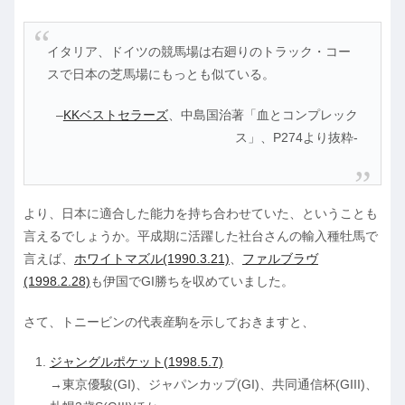
イタリア、ドイツの競馬場は右廻りのトラック・コー
スで日本の芝馬場にもっとも似ている。
–
KKベストセラーズ
、中島国治著「血とコンプレック
ス」、P274より抜粋-
より、日本に適合した能力を持ち合わせていた、ということも
言えるでしょうか。平成期に活躍した社台さんの輸入種牡馬で
言えば、
ホワイトマズル(1990.3.21)
、
ファルブラヴ
(1998.2.28)
も伊国でGI勝ちを収めていました。
さて、トニービンの代表産駒を示しておきますと、
ジャングルポケット(1998.5.7)
→東京優駿(GI)、ジャパンカップ(GI)、共同通信杯(GIII)、