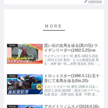
yukinoya
思い出の女馬を辿る(其の伍)-ラ
Series
イデンリーダー(1992.5.25)+α-
ライデンリーダー 牝 鹿毛 1992.5.25生
～2014.4.2没 新冠・ヒカル牧場生産 馬
主・水野 俊一氏→水野 恵吉氏 笠松・荒
川 友司厩舎イブキニュースター 牝 鹿毛
1992.5.25生 新冠町・早田牧場新冠支場
生産 馬主・(有)伊吹 栗東・橋口 弘次郎
トロットスター(1996.5.11)-五十
Series
厩舎ダンスパートナー 牝 鹿毛
音にて名馬を辿る(No.20)-
1992.5.25生～2016.10.14没 千歳市・社
トロットスター 牡 鹿毛 1996.5.11生～
台フアーム生産 馬主・吉田 勝己氏 栗
2015.1.15没 浦河町・荻伏三好フアーム
東・白井 寿昭厩舎
生産 馬主・高野 稔氏 美浦・中野 栄治
厩舎
アカイトリノムスメ(2018.4.16)-
Result