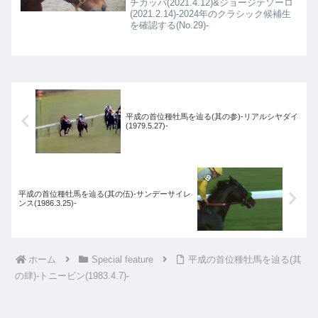
チカッパ(2021.4.12)&ジョージテソーロ
(2021.2.14)-2024年のクラシック候補生
を確認する(No.29)-
平成の首位種牡馬を辿る(其の参)-リアルシヤダイ
(1979.5.27)-
平成の首位種牡馬を辿る(其の伍)-サンデーサイレ
ンス(1986.3.25)-
ホーム
Special feature
平成の首位種牡馬を辿る(其
の肆)-トニービン(1983.4.7)-