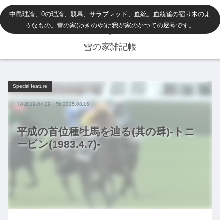
中島理論、0の理論、競馬、サラブレッド、血統。血統雀の宿り木のよ
うなもの。雪の家(ゆきのや)は我が家のかつての屋号です。
雪の家雑記帳
Special feature
2019.04.29
2025.08.16
平成の首位種牡馬を辿る(其の肆)-トニ
ービン(1983.4.7)-