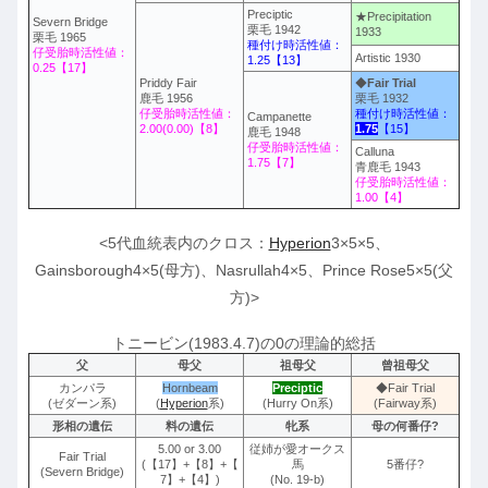
Preciptic
★Precipitation
Severn Bridge
栗毛 1942
1933
栗毛 1965
種付け時活性値：
仔受胎時活性値：
Artistic 1930
1.25【13】
0.25【17】
Priddy Fair
◆
Fair Trial
鹿毛 1956
栗毛 1932
仔受胎時活性値：
種付け時活性値：
Campanette
2.00(0.00)【8】
1.75
【15】
鹿毛 1948
仔受胎時活性値：
Calluna
1.75【7】
青鹿毛 1943
仔受胎時活性値：
1.00【4】
<5代血統表内のクロス：
Hyperion
3×5×5、
Gainsborough4×5(母方)、Nasrullah4×5、Prince Rose5×5(父
方)>
トニービン(1983.4.7)の0の理論的総括
父
母父
祖母父
曾祖母父
カンパラ
Hornbeam
Preciptic
◆Fair Trial
(ゼダーン系)
(
Hyperion
系)
(Hurry On系)
(Fairway系)
形相の遺伝
料の遺伝
牝系
母の何番仔?
5.00 or 3.00
従姉が愛オークス
Fair Trial
(【17】+【8】+【
馬
5番仔?
(Severn Bridge)
7】+【4】)
(No. 19-b)