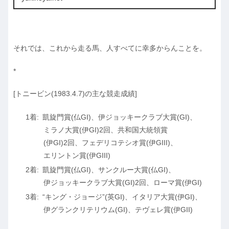
それでは、これから走る馬、人すべてに幸多からんことを。
*
[トニービン(1983.4.7)の主な競走成績]
凱旋門賞(仏GI)、伊ジョッキークラブ大賞(GI)、
ミラノ大賞(伊GI)2回、共和国大統領賞
(伊GI)2回、フェデリコテシオ賞(伊GIII)、
エリントン賞(伊GIII)
凱旋門賞(仏GI)、サンクルー大賞(仏GI)、
伊ジョッキークラブ大賞(GI)2回、ローマ賞(伊GI)
“キング・ジョージ”(英GI)、イタリア大賞(伊GI)、
伊グランクリテリウム(GI)、テヴェレ賞(伊GII)