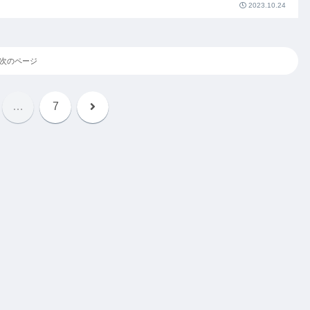
2023.10.24
次のページ
次
…
7
へ