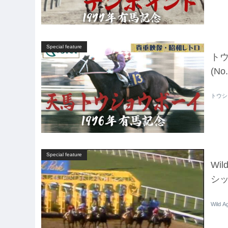
Special feature
トウ
(No.
トウショ
Special feature
Wi
シッ
Wild