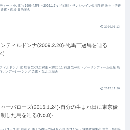
ィーネ 牝 鹿毛 1996.4.5生～2026.1.7没 門別町・サンシヤイン牧場生産 馬主・伊達
 栗東・西橋 豊治厩舎
2026.01.13
ンティルドンナ(2009.2.20)-牝馬三冠馬を辿る
4)-
ィルドンナ 牝 鹿毛 2009.2.20生～2025.11.25没 安平町・ノーザンファーム生産 馬
有)サンデーレーシング 栗東・石坂 正厩舎
2025.11.26
ャーバローズ(2016.1.24)-自分の生まれ日に東京優
制した馬を辿る(No.8)-
バローズ 牡 鹿毛 2016.1.24生～2024.6.25没 新ひだか・飛野牧場生産 馬主・猪熊広