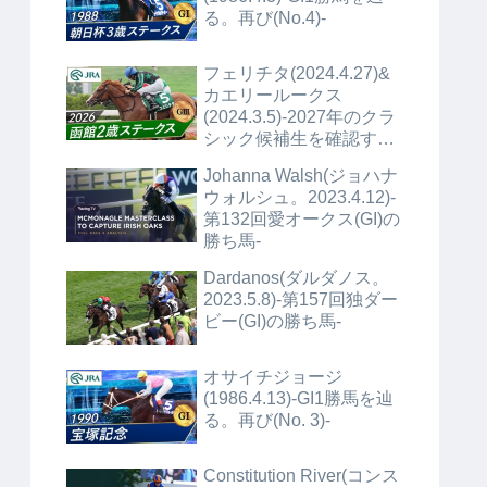
る。再び(No.4)-
フェリチタ(2024.4.27)&
カエリールークス
(2024.3.5)-2027年のクラ
シック候補生を確認する
(No.1)+α-
Johanna Walsh(ジョハナ
ウォルシュ。2023.4.12)-
第132回愛オークス(GI)の
勝ち馬-
Dardanos(ダルダノス。
2023.5.8)-第157回独ダー
ビー(GI)の勝ち馬-
オサイチジョージ
(1986.4.13)-GI1勝馬を辿
る。再び(No. 3)-
Constitution River(コンス