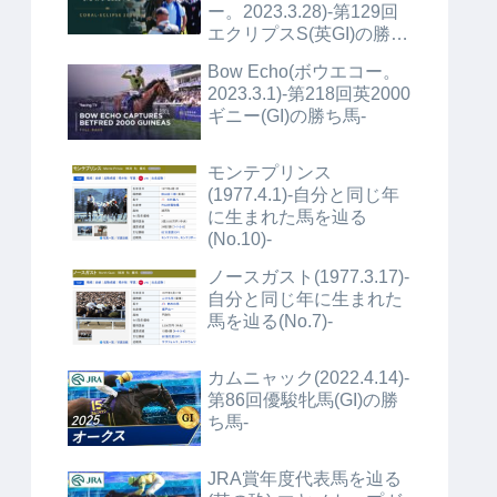
ー。2023.3.28)-第129回
エクリプスS(英GI)の勝ち
馬+α-
Bow Echo(ボウエコー。
2023.3.1)-第218回英2000
ギニー(GI)の勝ち馬-
モンテプリンス
(1977.4.1)-自分と同じ年
に生まれた馬を辿る
(No.10)-
ノースガスト(1977.3.17)-
自分と同じ年に生まれた
馬を辿る(No.7)-
カムニャック(2022.4.14)-
第86回優駿牝馬(GI)の勝
ち馬-
JRA賞年度代表馬を辿る