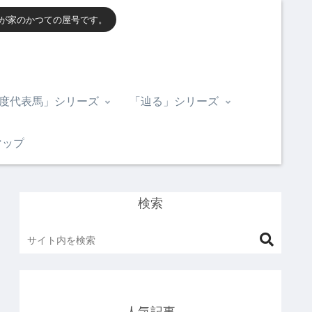
我が家のかつての屋号です。
度代表馬」シリーズ
「辿る」シリーズ
マップ
検索