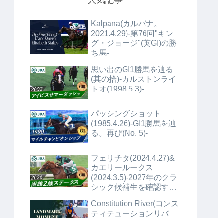
人気記事
Kalpana(カルパナ。
2021.4.29)-第76回"キン
グ・ジョージ"(英GI)の勝
ち馬-
思い出のGI1勝馬を辿る
(其の拾)-カルストンライ
トオ(1998.5.3)-
パッシングショット
(1985.4.26)-GI1勝馬を辿
る。再び(No. 5)-
フェリチタ(2024.4.27)&
カエリールークス
(2024.3.5)-2027年のクラ
シック候補生を確認する
(No.1)+α-
Constitution River(コンス
ティテューションリバ