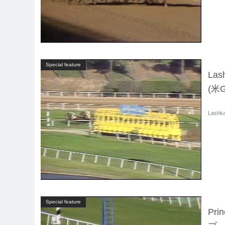
Special feature
La
(米
Lash
Special feature
Pri