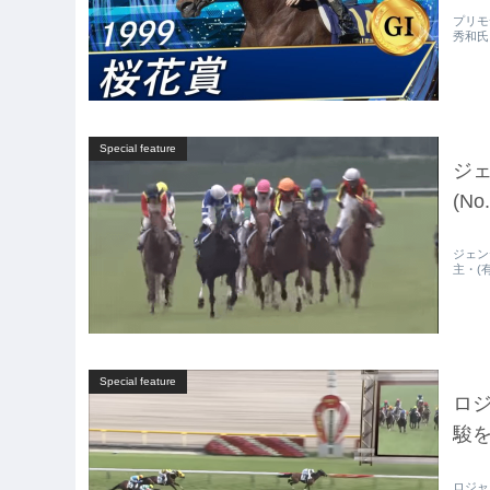
プリモデ
秀和氏
Special feature
ジェ
(No.
ジェンテ
主・(
Special feature
ロジ
駿を
ロジャー