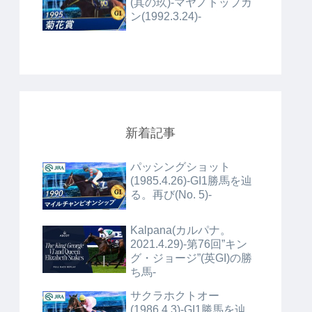
(其の玖)-マヤノトップガ
ン(1992.3.24)-
新着記事
パッシングショット
(1985.4.26)-GI1勝馬を辿
る。再び(No. 5)-
Kalpana(カルパナ。
2021.4.29)-第76回”キン
グ・ジョージ”(英GI)の勝
ち馬-
サクラホクトオー
(1986.4.3)-GI1勝馬を辿