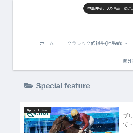
中島理論、0の理論、競馬
ホーム
クラシック候補生(牡馬編)
海外
Special feature
Special feature
プリ
て・