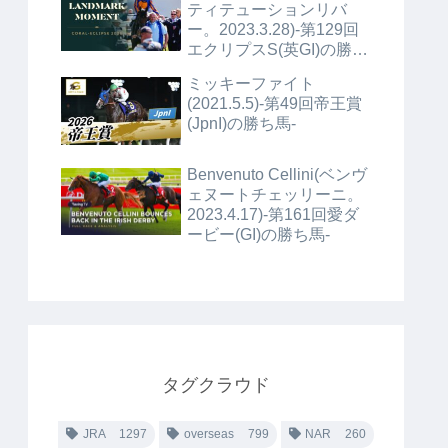
ティテューションリバ
ー。2023.3.28)-第129回
エクリプスS(英GI)の勝ち
馬+α-
ミッキーファイト
(2021.5.5)-第49回帝王賞
(JpnI)の勝ち馬-
Benvenuto Cellini(ベンヴ
ェヌートチェッリーニ。
2023.4.17)-第161回愛ダ
ービー(GI)の勝ち馬-
タグクラウド
JRA
1297
overseas
799
NAR
260