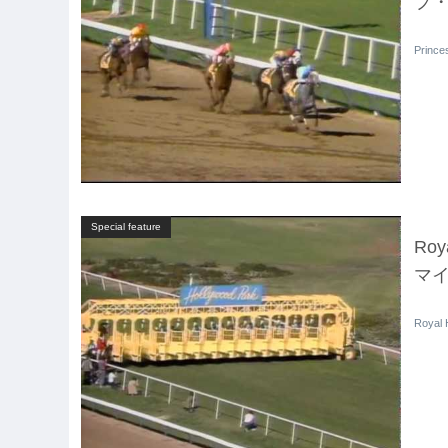
プ・
Prin
Special feature
Ro
マイ
Roya