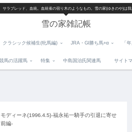
、サラブレッド、血統。血統雀の宿り木のようなもの。雪の家(ゆきのや)は
雪の家雑記帳
クラシック候補生(牝馬編)
JRA・GI勝ち馬+α
「年
競馬の活躍馬
特集
中島国治氏関連馬
サイト
モディーネ(1996.4.5)-福永祐一騎手の引退に寄せ
前編-