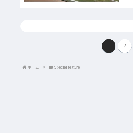
1
2
ホーム
Special feature