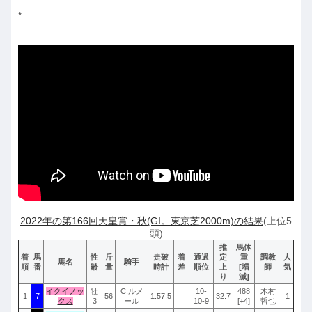
*
2022年の第166回天皇賞・秋(GI。東京芝2000m)の結果
(上位5
頭)
推
馬体
着
馬
性
斤
走破
着
通過
定
重
調教
人
馬名
騎手
順
番
齢
量
時計
差
順位
上
[増
師
気
り
減]
イクイノッ
牡
C.ルメ
10-
488
木村
1
7
56
1:57.5
32.7
1
クス
3
ール
10-9
[+4]
哲也