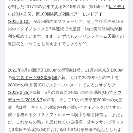
が制した2017年の翌年である2018年以降、第158回の
レイデオ
ロ(2014.2.5)
、
第160回
&
第162回
の
アーモンドアイ
(2015.3.10)
、第164回のエフフォーリア、そして今回の第166
回のイクイノックスと5年連続で天皇賞・秋は美浦所属馬が勝
利を収めています。まま、いずれも
ノーザンファーム天栄
との
連携馬ということも言えますでしょうか^^;
2021年8月の新潟芝1800mの新馬戦1着、11月の東京芝1800m
の
東京スポーツ杯2歳S(GII)
1着。明けて2022年4月の中山芝
2000mの皐月賞(GI)でステーブルメイトである
ジオグリフ
(2019.2.25)
の2着、5月の東京芝2400mの東京優駿(GI)で
ドウ
デュース(2019.5.7)
の2着。そして10月の東京芝2000mの天皇
賞・秋1着。キャリア5戦の中身が濃いイクイノックスですが、
鞍上を務めるクリストフ・ルメール騎手や厩舎陣営は「まだま
だ、これからの馬」と思われている模様。父キタサンブラック
も3歳秋の菊花賞(GI)におけるGI初勝利を飛躍の起点としたよ