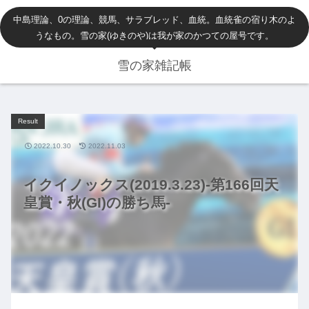
中島理論、0の理論、競馬、サラブレッド、血統。血統雀の宿り木のよ
うなもの。雪の家(ゆきのや)は我が家のかつての屋号です。
雪の家雑記帳
Result
2022.10.30
2022.11.03
イクイノックス(2019.3.23)-第166回天
皇賞・秋(GI)の勝ち馬-