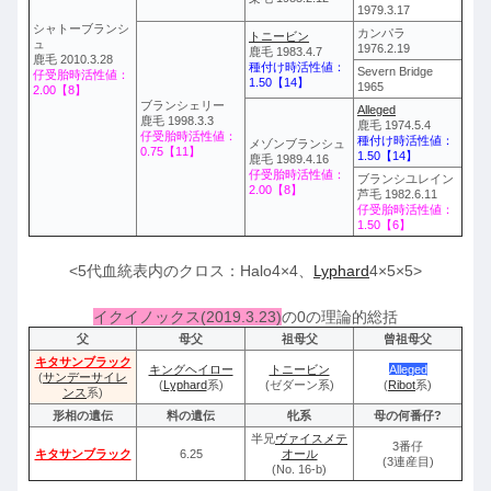
1979.3.17
シャトーブランシ
カンパラ
トニービン
ュ
1976.2.19
鹿毛 1983.4.7
鹿毛 2010.3.28
種付け時活性値：
Severn Bridge
仔受胎時活性値：
1.50【14】
1965
2.00【8】
ブランシェリー
Alleged
鹿毛 1998.3.3
鹿毛 1974.5.4
仔受胎時活性値：
種付け時活性値：
メゾンブランシュ
0.75【11】
1.50【14】
鹿毛 1989.4.16
仔受胎時活性値：
ブランシユレイン
2.00【8】
芦毛 1982.6.11
仔受胎時活性値：
1.50【6】
<5代血統表内のクロス：Halo4×4、
Lyphard
4×5×5>
イクイノックス(2019.3.23)
の0の理論的総括
父
母父
祖母父
曾祖母父
キタサンブラック
キングヘイロー
トニービン
Alleged
(
サンデーサイレ
(
Lyphard
系)
(ゼダーン系)
(
Ribot
系)
ンス
系)
形相の遺伝
料の遺伝
牝系
母の何番仔?
半兄
ヴァイスメテ
3番仔
キタサンブラック
6.25
オール
(3連産目)
(No. 16-b)