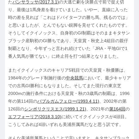
た
パンサラッサ(2017.3.1)
の大逃亡劇を決勝点寸前で捉え切
り、最後は1馬身差を着けていました。いやー、直線に入った
時の差を見れば「これはドバイターフの勝ち馬、残るのでは」
と思いましたが、とんでもない鋭脚を見せてくれたものです。
そうしてイクイノックス、自身初のGI制覇はそのままキタサン
ブラック産駒初のGI勝ちであり、天皇賞・秋史上4組目の親仔
制覇となり、今年ずっと言われ続けていた「JRA・平地GIで1
番人気馬が勝てない」に終止符を打つ結果となりました。
またイクイノックスのキャリア5戦目での天皇賞・秋優勝は、
1984年のグレード制施行後の
中央競馬
において、最少キャリア
での古馬GI勝利にもなりました。そしてまた現行の東京芝
2000mの施行条件における天皇賞・秋の3歳馬の制覇は、1996
年の第114回の
バブルガムフェロー(1993.4.11)
、2002年の第
126回の
シンボリクリスエス(1999.1.21)
、2021年の
第164回
の
エフフォーリア(2018.3.10)
に続いてイクイノックスが4頭目。
こうしてみれば4頭いずれも美浦所属馬だなと思う訳です。
そんな美浦所属馬ということで言いますと、キタサンブラック