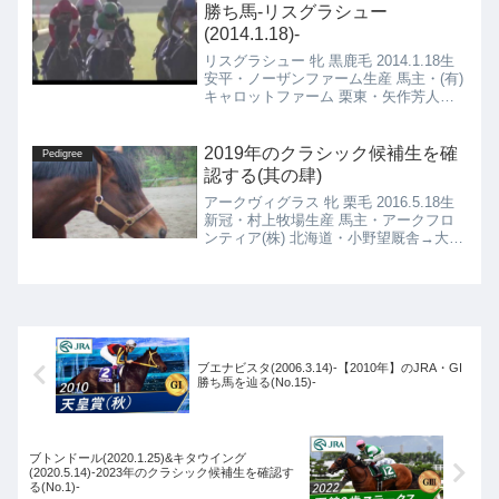
勝ち馬-リスグラシュー
(2014.1.18)-
リスグラシュー 牝 黒鹿毛 2014.1.18生
安平・ノーザンファーム生産 馬主・(有)
キャロットファーム 栗東・矢作芳人厩
舎
2019年のクラシック候補生を確
Pedigree
認する(其の肆)
アークヴィグラス 牝 栗毛 2016.5.18生
新冠・村上牧場生産 馬主・アークフロ
ンティア(株) 北海道・小野望厩舎→大
井・嶋田幸晴厩舎 シェーングランツ 牝
青鹿毛 2016.1.29生 千歳・社台ファーム
生産 馬主・(有)社台レースホース 美
浦・藤沢和雄厩舎
ブエナビスタ(2006.3.14)-【2010年】のJRA・GI
勝ち馬を辿る(No.15)-
ブトンドール(2020.1.25)&キタウイング
(2020.5.14)-2023年のクラシック候補生を確認す
る(No.1)-