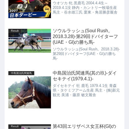
ウオツカ 牝 黒鹿毛 2004.4.4生～
2019.4.1没 静内・カントリー牧場生産
馬主・谷水雄三氏 栗東・角居勝彦厩舎
ソウルラッシュ(Soul Rush。
Result
2018.3.28)-第29回ドバイターフ
(UAE・GI)の勝ち馬-
ソウルラッシュ(Soul Rush。2018.3.28)-
第29回ドバイターフ(UAE・GI)の勝ち
馬-
中島国治氏関連馬(其の玖)-ダイ
中島国治氏関連馬
セキテイ(1979.4.1)-
ダイセキテイ 牡 鹿毛 1979.4.1生 青森
県・タケミフアーム生産 馬主・(株)新元
観光 美浦・藤原 敏文厩舎
第43回エリザベス女王杯(GI)の
Result