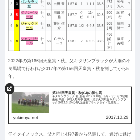
パンサラッ
牡
472
矢作
2
3
58
吉田 豊
1:57.6
1
1-1-1
36.8
7
サ
5
[+2]
芳人
ダノンベル
牡
川田 将
ク
11-
500
堀 宣
3
5
56
1:57.7
32.8
4
ーガ
3
雅
ビ
11-11
[+6]
行
ジャックド
牡
藤岡 佑
508
藤岡
4
9
58
1:57.8
1/2
4-4-3
33.5
3
ール
4
介
[-8]
健一
456
シャフリヤ
牡
C.デム
[前
藤原
5
8
58
1:58.1
2
6-5-5
33.6
2
ール
4
ーロ
計
英昭
不]
2022年の第166回天皇賞・秋。父キタサンブラックが大雨の不
良馬場で行われた2017年の第156回天皇賞・秋を制してから5
年。
第156回天皇賞・秋(GI)の勝ち馬
キタサンブラック 牡 鹿毛 2012.3.10生 日高・ヤナガワ牧場
生産 馬主・(有)大野商事 栗東・清水久詞厩舎キタサンブラ
ック(2012.3.10)の4代血統表ブラックタイド黒鹿毛
2001.3.29種付け時活性値：0.50サンデーサイ...
2017.10.29
yukinoya.net
仔イクイノックス、父と同じ4枠7番から発馬して、逃げに逃げ