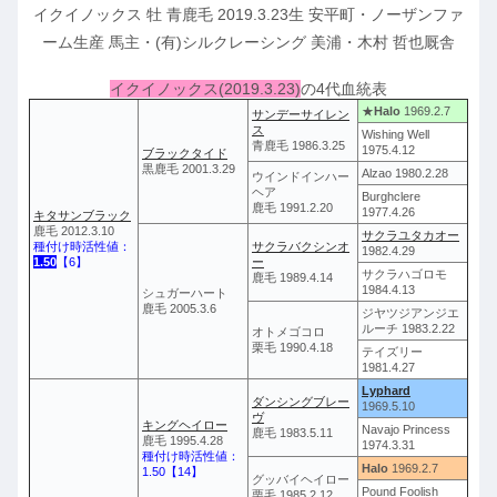
イクイノックス 牡 青鹿毛 2019.3.23生 安平町・ノーザンファ
ーム生産 馬主・(有)シルクレーシング 美浦・木村 哲也厩舎
イクイノックス(2019.3.23)
の4代血統表
★
Halo
1969.2.7
サンデーサイレン
ス
Wishing Well
青鹿毛 1986.3.25
1975.4.12
ブラックタイド
黒鹿毛 2001.3.29
Alzao 1980.2.28
ウインドインハー
ヘア
Burghclere
鹿毛 1991.2.20
1977.4.26
キタサンブラック
鹿毛 2012.3.10
サクラユタカオー
種付け時活性値：
サクラバクシンオ
1982.4.29
1.50
【6】
ー
サクラハゴロモ
鹿毛 1989.4.14
1984.4.13
シュガーハート
鹿毛 2005.3.6
ジヤツジアンジエ
ルーチ 1983.2.22
オトメゴコロ
栗毛 1990.4.18
テイズリー
1981.4.27
Lyphard
ダンシングブレー
1969.5.10
ヴ
キングヘイロー
Navajo Princess
鹿毛 1983.5.11
鹿毛 1995.4.28
1974.3.31
種付け時活性値：
Halo
1969.2.7
1.50【14】
グッバイヘイロー
Pound Foolish
栗毛 1985.2.12