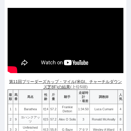
第11回ブリーダーズカップ・マイル(米GI。チャーチルダウン
ズ芝8F)の結果
(上位5頭)
走破時
着
馬
性
斤
人
馬名
騎手
計
調教師
順
番
齢
量
気
・着差
Frankie
1
1
Barathea
牡4
57.2
1:34.50
Luca Cumani
4
Dettori
ヨハンクアッ
2
9
牡5
57.2
Alex O Solis
3
Ronald McAnally
8
ツ
Unfinished
3
3
牡3
55.8
G Baze
アタマ
Wesley A Ward
8