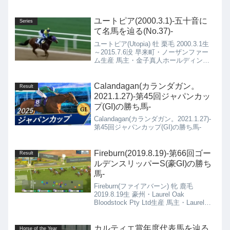
ユートピア(2000.3.1)-五十音に
Series
て名馬を辿る(No.37)-
ユートピア(Utopia) 牡 栗毛 2000.3.1生
～2015.7.6没 早来町・ノーザンファー
ム生産 馬主・金子真人ホールディング
ス(株) 栗東・橋口 弘次郎厩舎→UAE・
Saeed bin Suroor厩舎
Calandagan(カランダガン。
Result
2021.1.27)-第45回ジャパンカッ
プ(GI)の勝ち馬-
Calandagan(カランダガン。2021.1.27)-
第45回ジャパンカップ(GI)の勝ち馬-
Fireburn(2019.8.19)-第66回ゴー
Result
ルデンスリッパーS(豪GI)の勝ち
馬-
Fireburn(ファイアバーン) 牝 鹿毛
2019.8.19生 豪州・Laurel Oak
Bloodstock Pty Ltd生産 馬主・Laurel
Oak Bloodstock Syndicate, R M
Gunston Et Al 豪州・Gary Portelli厩舎
カルティエ賞年度代表馬を辿る
Horse of the Year