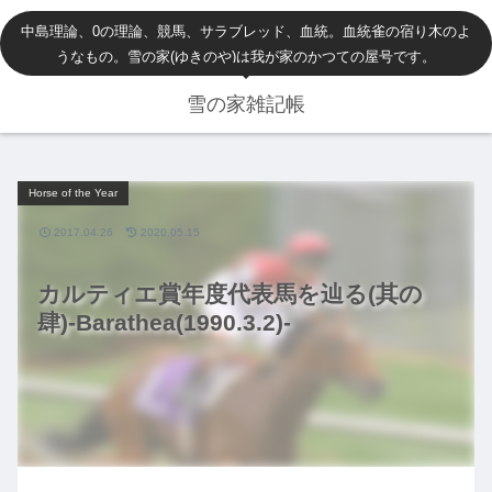
中島理論、0の理論、競馬、サラブレッド、血統。血統雀の宿り木のよ
うなもの。雪の家(ゆきのや)は我が家のかつての屋号です。
雪の家雑記帳
Horse of the Year
2017.04.26
2020.05.15
カルティエ賞年度代表馬を辿る(其の
肆)-Barathea(1990.3.2)-