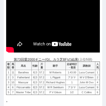
第73回愛2000ギニー(GI。カラ芝8F)の結果
(上位5頭)
着
馬
斤
走破時計
人
馬名
性齢
騎手
調教師
順
番
量
・着差
気
1
11
Barathea
牡3
57.2
M Roberts
1:43.00
Luca Cumani
1
2
3
Fatherland
牡3
57.2
L Piggott
アタマ
M V O’Brien
2
3
10
Massyar
牡3
57.2
Richard Hughes
1
John M Oxx
4
4
6
Fitzcarraldo
牡3
57.2
W R Swinburn
アタマ
Luca Cumani
9
5
7
Master Tribe
牡3
57.2
P V Gilson
1/2
C Collins
6
*