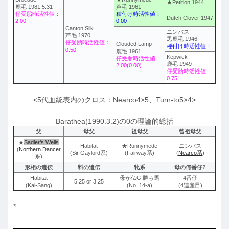
★Petition 1944
鹿毛 1981.5.31
芦毛 1961
仔受胎時活性値：
種付け時活性値：
Dutch Clover 1947
2.00
0.00
Canton Silk
ニンバス
芦毛 1970
黒鹿毛 1946
仔受胎時活性値：
Clouded Lamp
種付け時活性値：
0.50
鹿毛 1961
Kepwick
仔受胎時活性値：
鹿毛 1949
2.00(0.00)
仔受胎時活性値：
0.75
<5代血統表内のクロス：Nearco4×5、Turn-to5×4>
Barathea(1990.3.2)の0の理論的総括
父
母父
祖母父
曾祖母父
★
Sadler’s Wells
Habitat
★Runnymede
ニンバス
(
Northern Dancer
(Sir Gaylord系)
(Fairway系)
(
Nearco系
)
系)
形相の遺伝
料の遺伝
牝系
母の何番仔?
Habitat
母が仏GI勝ち馬
4番仔
5.25 or 3.25
(Kai-Sang)
(No. 14-a)
(4連産目)
*