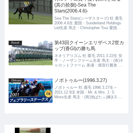
(其の拾捌)-Sea The
Stars(2006.4.6)-
Sea The Stars(シーザスターズ) 牡 鹿毛
2006.4.6生 愛国・Sunderland Holdings
Ltd生産 馬主・Christopher Tsui 愛国・
John Oxx厩舎
第43回クイーンエリザベス2世カ
Result
ップ(香GI)の勝ち馬
ネオリアリズム 牡 栗毛 2011.3.22生 安
平・ノーザンファーム生産 馬主・(有)キ
ャロットファーム 美浦・堀宣行厩舎 ネ
オリアリズム(2011.3.22)の4代血統表 ネ
オユニヴァース 鹿毛 2000.5.21 種付け
時活性値：0....
ノボトゥルー(1996.3.27)
Obituary
ノボトゥルー 牡 鹿毛 1996.3.27生～
2021.12.9没 米国・Mr. & Mrs. J. S.
Moss生産 馬主・(有)池ばた→(株)LS.M
美浦・萩原清厩舎→栗東・森 秀行厩舎