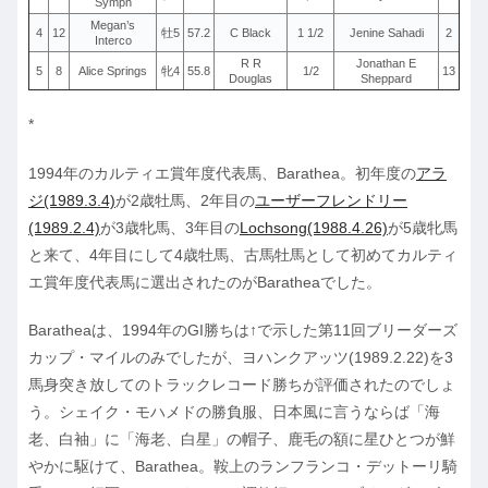
Symph
Megan’s
4
12
牡5
57.2
C Black
1 1/2
Jenine Sahadi
2
Interco
R R
Jonathan E
5
8
Alice Springs
牝4
55.8
1/2
13
Douglas
Sheppard
*
1994年のカルティエ賞年度代表馬、Barathea。初年度の
アラ
ジ(1989.3.4)
が2歳牡馬、2年目の
ユーザーフレンドリー
(1989.2.4)
が3歳牝馬、3年目の
Lochsong(1988.4.26)
が5歳牝馬
と来て、4年目にして4歳牡馬、古馬牡馬として初めてカルティ
エ賞年度代表馬に選出されたのがBaratheaでした。
Baratheaは、1994年のGI勝ちは↑で示した第11回ブリーダーズ
カップ・マイルのみでしたが、ヨハンクアッツ(1989.2.22)を3
馬身突き放してのトラックレコード勝ちが評価されたのでしょ
う。シェイク・モハメドの勝負服、日本風に言うならば「海
老、白袖」に「海老、白星」の帽子、鹿毛の額に星ひとつが鮮
やかに駆けて、Barathea。鞍上のランフランコ・デットーリ騎