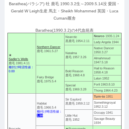
Barathea(バラシア) 牡 鹿毛 1990.3.2生～2009.5.14没 愛国・
Gerald W Leigh生産 馬主・Sheikh Mohammed 英国・Luca
Cumani厩舎
Barathea(1990.3.2)の4代血統表
Nearco
1935.1.24
Nearctic
黒鹿毛 1954.2.11
Lady Angela 1944
Northern Dancer
Native Dancer
鹿毛 1961.5.27
1950.3.27
Natalma
★
鹿毛 1957.3.26
Almahmoud
Sadler’s Wells
1947.5.18
鹿毛 1981.4.11
種付け時活性値：
Hail to Reason
0.00
Bold Reason
1958.4.18
鹿毛 1968.4.8
Fairy Bridge
Lalun 1952
鹿毛 1975.5.4
Forli 1963.8.10
Special
鹿毛 1969.3.28
Thong 1964.4.23
Turn-to
1951
Sir Gaylord
Somethingroyal
Habitat
黒鹿毛 1959.2.12
1952.3.12
鹿毛 1966.5.4
種付け時活性値：
Occupy 1941
1.50
Little Hut
Savage Beauty
鹿毛 1952
1934
Brocade
★Runnymede