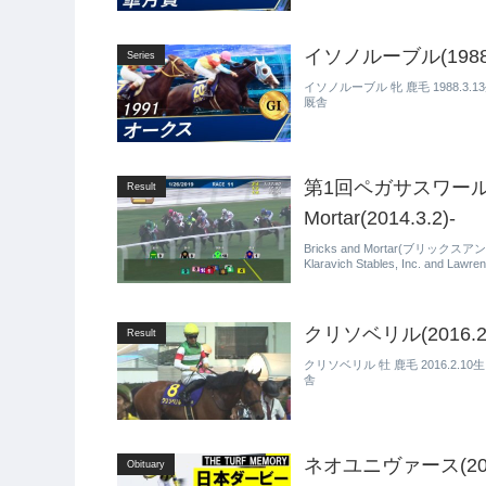
イソノルーブル(1988.
Series
イソノルーブル 牝 鹿毛 1988.3.
厩舎
第1回ペガサスワールドカ
Result
Mortar(2014.3.2)-
Bricks and Mortar(ブリックスア
Klaravich Stables, Inc. and La
クリソベリル(2016.2
Result
クリソベリル 牡 鹿毛 2016.2
舎
ネオユニヴァース(2000
Obituary