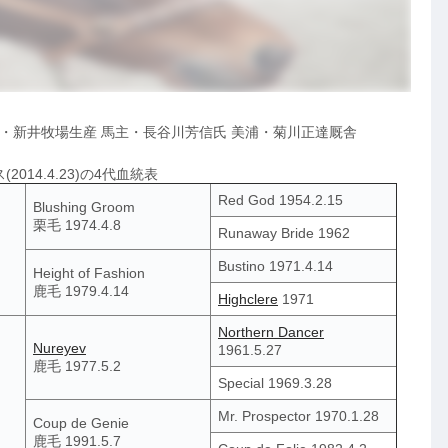
 むかわ・新井牧場生産 馬主・長谷川芳信氏 美浦・菊川正達厩舎
014.4.23)の4代血統表
Red God 1954.2.15
Blushing Groom
栗毛 1974.4.8
Runaway Bride 1962
Bustino 1971.4.14
Height of Fashion
鹿毛 1979.4.14
Highclere
1971
Northern Dancer
Nureyev
1961.5.27
鹿毛 1977.5.2
Special 1969.3.28
Mr. Prospector 1970.1.28
Coup de Genie
鹿毛 1991.5.7