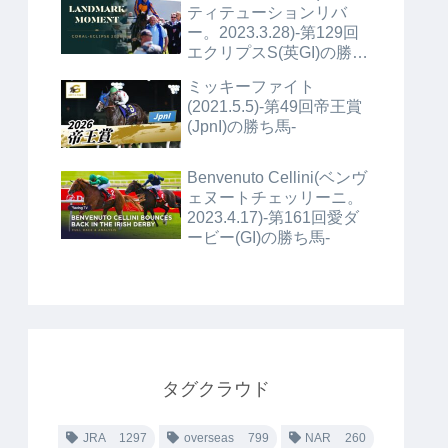
ティテューションリバ
ー。2023.3.28)-第129回
エクリプスS(英GI)の勝ち
馬+α-
ミッキーファイト
(2021.5.5)-第49回帝王賞
(JpnI)の勝ち馬-
Benvenuto Cellini(ベンヴ
ェヌートチェッリーニ。
2023.4.17)-第161回愛ダ
ービー(GI)の勝ち馬-
タグクラウド
JRA
1297
overseas
799
NAR
260