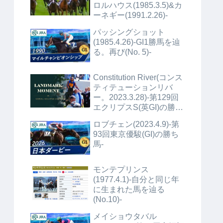
ロルハウス(1985.3.5)&カ
ーネギー(1991.2.26)-
パッシングショット
(1985.4.26)-GI1勝馬を辿
る。再び(No. 5)-
Constitution River(コンス
ティテューションリバ
ー。2023.3.28)-第129回
エクリプスS(英GI)の勝ち
馬+α-
ロブチェン(2023.4.9)-第
93回東京優駿(GI)の勝ち
馬-
モンテプリンス
(1977.4.1)-自分と同じ年
に生まれた馬を辿る
(No.10)-
メイショウタバル