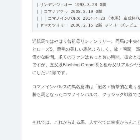
｜リンデンジョオー 1993.3.23 0勝

｜｜コマノアクラ 2008.2.19 0勝

｜｜｜
コマノインパルス
 2014.4.23 (本馬) 京成杯(GI
｜ヤマカツリリー 2000.2.15 2勝 フィリーズレビュー
近親馬ではやはり曾祖母リンデンリリー。同馬は中央4勝
とローズS。栗毛の美しい馬体よろしく、故・岡潤一郎
僅かな瞬間。多くのファンはもっと長い時間、彼女と
ですが、直父系Blushing Groom系と祖母父リア
にしたい1頭です。
コマノインパルスの馬名意味は「冠名＋衝撃的な走りを
勝ち馬となったコマノインパルス、クラシック戦線で
それでは、これから走る馬、人すべてに幸多からんこ