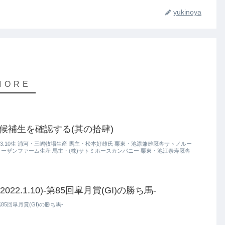
yukinoya
ク候補生を確認する(其の拾肆)
6.3.10生 浦河・三嶋牧場生産 馬主・松本好雄氏 栗東・池添兼雄厩舎サトノルー
 安平・ノーザンファーム生産 馬主・(株)サトミホースカンパニー 栗東・池江泰寿厩舎
22.1.10)-第85回皐月賞(GI)の勝ち馬-
第85回皐月賞(GI)の勝ち馬-