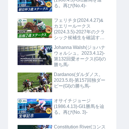
る。再び(No.4)-
フェリチタ(2024.4.27)&
着
カエリールークス
(2024.3.5)-2027年のクラ
シック候補生を確認する
(No.1)+α-
Johanna Walsh(ジョハナ
ウォルシュ。2023.4.12)-
第132回愛オークス(GI)の
勝ち馬-
Dardanos(ダルダノス。
2023.5.8)-第157回独ダー
ビー(GI)の勝ち馬-
オサイチジョージ
(1986.4.13)-GI1勝馬を辿
る。再び(No. 3)-
Constitution River(コンス