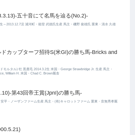
3.13)-五十音にて名馬を辿る(No.2)-
13生～2013.12.7没 浦河町・能登 武徳氏生産 馬主・磯野 俊雄氏 栗東・清水 久雄
ップターフ招待S(米GI)の勝ち馬-Bricks and
ンドモルタル) 牡 黒鹿毛 2014.3.2生 米国・George Strawbridge Jr. 生産 馬主・
wrence, William H. 米国・Chad C. Brown厩舎
.10)-第43回帝王賞(JpnI)の勝ち馬-
.10生 安平・ノーザンファーム生産 馬主・(有)キャロットファーム 栗東・音無秀孝厩
.5.21)