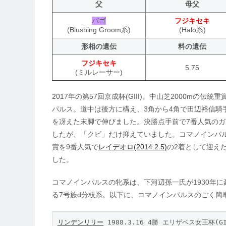
父
母父
バゴ
フジキセキ
(Blushing Groom系)
(Halo系)
形相の遺伝
料の遺伝
フジキセキ
5.75
(ミルレーサー)
2017年の第57回京成杯(GIII)。中山芝2000mの
パルス。道中は後方に構え、3角から4角で田辺裕信騎
を冴えた末脚で伸びました。決勝点手前で7番人気のガンサ
したが、「クビ」だけ抑えていました。コマノインパルス
賞を9番人気で
レイデオロ(2014.2.5)
の2着として迎え
した。
コマノインパルスの牝系は、下河辺孫一氏が1930年に
る7号族d分枝系。以下に、コマノインパルスのごく簡
リンデンリリー
 1988.3.16 4勝 エリザベス女王杯(GI