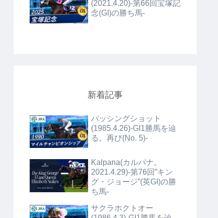
(2021.4.20)-第66回宝塚記
念(GI)の勝ち馬-
新着記事
パッシングショット
(1985.4.26)-GI1勝馬を辿
る。再び(No. 5)-
Kalpana(カルパナ。
2021.4.29)-第76回”キン
グ・ジョージ”(英GI)の勝
ち馬-
サクラホクトオー
(1986.4.3)-GI1勝馬を辿