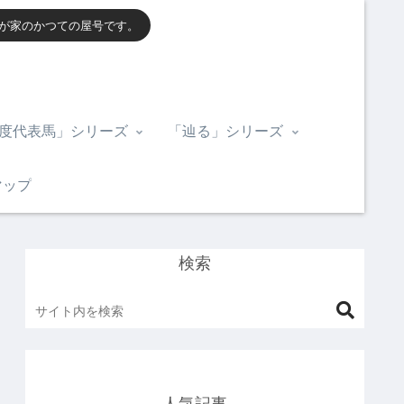
我が家のかつての屋号です。
度代表馬」シリーズ
「辿る」シリーズ
マップ
検索