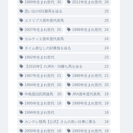
1990年生まれ世代
30
2011年生まれ世代
28
思い出のGI1勝馬を辿る
25
エクリプス賞年度代表馬
25
2007年生まれ世代
25
1998年生まれ世代
24
カルティエ賞年度代表馬
24
タイム差なしの好勝負を辿る
24
1992年生まれ世代
23
【2010年】のJRA・GI勝ち馬を辿る
22
1987年生まれ世代
21
1988年生まれ世代
21
1994年生まれ世代
20
1980年生まれ世代
20
中島国治氏関連馬
20
JRA賞年度代表馬
19
1995年生まれ世代
19
1999年生まれ世代
19
1996年生まれ世代
18
カンテレ競馬【公式】さんの良い仕事に乗る
18
2000年生まれ世代
18
1993年生まれ世代
18