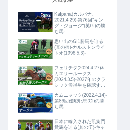
人気記事
Kalpana(カルパナ。
2021.4.29)-第76回"キン
グ・ジョージ"(英GI)の勝
ち馬-
思い出のGI1勝馬を辿る
(其の拾)-カルストンライ
トオ(1998.5.3)-
フェリチタ(2024.4.27)&
カエリールークス
(2024.3.5)-2027年のクラ
シック候補生を確認する
(No.1)+α-
カムニャック(2022.4.14)-
第86回優駿牝馬(GI)の勝
ち馬-
日本に輸入された凱旋門
賞馬を辿る(其の伍)-キャ