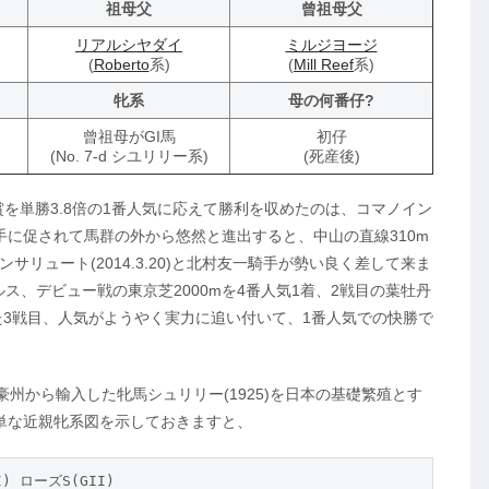
祖母父
曾祖母父
リアルシヤダイ
ミルジヨージ
(
Roberto
系)
(
Mill Reef
系)
牝系
母の何番仔?
曾祖母がGI馬
初仔
(No. 7-d シユリリー系)
(死産後)
伝統重賞を単勝3.8倍の1番人気に応えて勝利を収めたのは、コマノイン
手に促されて馬群の外から悠然と進出すると、中山の直線310m
リュート(2014.3.20)と北村友一騎手が勢い良く差して来ま
、デビュー戦の東京芝2000mを4番人気1着、2戦目の葉牡丹
た3戦目、人気がようやく実力に追い付いて、1番人気での快勝で
豪州から輸入した牝馬シュリリー(1925)を日本の基礎繁殖とす
単な近親牝系図を示しておきますと、
) ローズS(GII)
