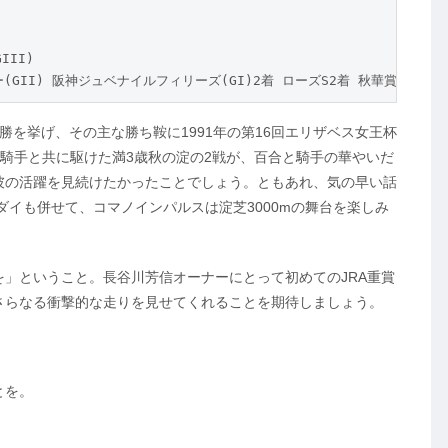
II)

(GII) 阪神ジュベナイルフィリーズ(GI)2着 ローズS2着 秋華賞(GI)3
を挙げ、その主な勝ち鞍に1991年の第16回エリザベス女王杯
騎手と共に駆けた満3歳秋の淀の2戦が、百合と騎手の華やいだ
彼の活躍を見続けたかったことでしょう。ともあれ、気の早い話
ルシヤダイも併せて、コマノインパルスは淀芝3000mの舞台を楽しみ
」ということ。長谷川芳信オーナーにとって初めてのJRA重賞
さらなる衝撃的な走りを見せてくれることを期待しましょう。
とを。