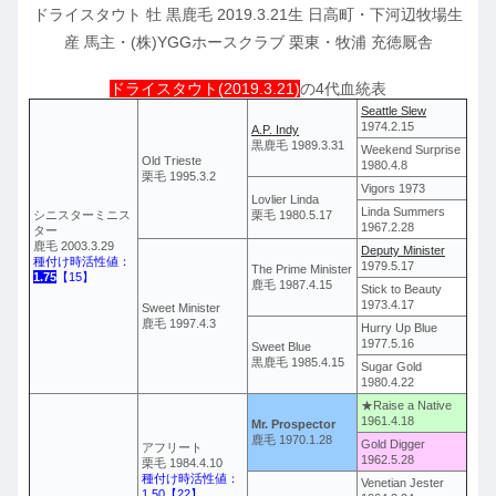
ドライスタウト 牡 黒鹿毛 2019.3.21生 日高町・下河辺牧場生
産 馬主・(株)YGGホースクラブ 栗東・牧浦 充徳厩舎
ドライスタウト(2019.3.21)
の4代血統表
Seattle Slew
1974.2.15
A.P. Indy
黒鹿毛 1989.3.31
Weekend Surprise
Old Trieste
1980.4.8
栗毛 1995.3.2
Vigors 1973
Lovlier Linda
Linda Summers
シニスターミニス
栗毛 1980.5.17
1967.2.28
ター
鹿毛 2003.3.29
Deputy Minister
種付け時活性値：
1979.5.17
The Prime Minister
1.75
【15】
鹿毛 1987.4.15
Stick to Beauty
1973.4.17
Sweet Minister
鹿毛 1997.4.3
Hurry Up Blue
1977.5.16
Sweet Blue
黒鹿毛 1985.4.15
Sugar Gold
1980.4.22
★Raise a Native
1961.4.18
Mr. Prospector
鹿毛 1970.1.28
Gold Digger
アフリート
1962.5.28
栗毛 1984.4.10
種付け時活性値：
Venetian Jester
1.50【22】