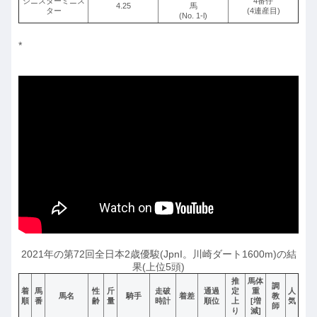
シニスターミニス
4番仔
4.25
馬
ター
(4連産目)
(No. 1-l)
*
2021年の第72回全日本2歳優駿(JpnI。川崎ダート1600m)の結
果(上位5頭)
推
馬体
調
着
馬
性
斤
走破
通過
定
重
人
馬名
騎手
着差
教
順
番
齢
量
時計
順位
上
[増
気
師
り
減]