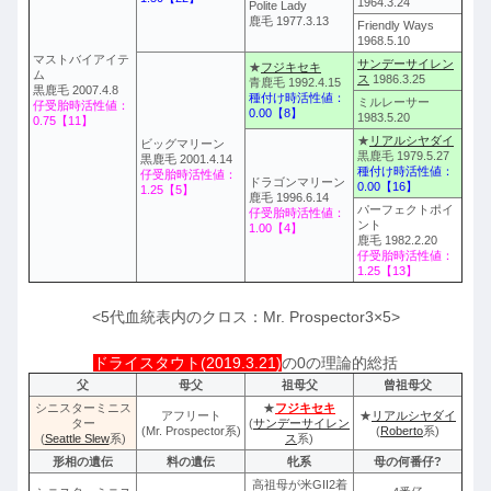
1964.3.24
Polite Lady
鹿毛 1977.3.13
Friendly Ways
1968.5.10
マストバイアイテ
サンデーサイレン
★
フジキセキ
ム
ス
1986.3.25
青鹿毛 1992.4.15
黒鹿毛 2007.4.8
種付け時活性値：
ミルレーサー
仔受胎時活性値：
0.00【8】
1983.5.20
0.75【11】
★
リアルシヤダイ
ビッグマリーン
黒鹿毛 1979.5.27
黒鹿毛 2001.4.14
種付け時活性値：
仔受胎時活性値：
ドラゴンマリーン
0.00【16】
1.25【5】
鹿毛 1996.6.14
パーフェクトポイ
仔受胎時活性値：
ント
1.00【4】
鹿毛 1982.2.20
仔受胎時活性値：
1.25【13】
<5代血統表内のクロス：Mr. Prospector3×5>
ドライスタウト(2019.3.21)
の0の理論的総括
父
母父
祖母父
曾祖母父
シニスターミニス
★
フジキセキ
アフリート
★
リアルシヤダイ
ター
(
サンデーサイレン
(Mr. Prospector系)
(
Roberto
系)
(
Seattle Slew
系)
ス
系)
形相の遺伝
料の遺伝
牝系
母の何番仔?
高祖母が米GII2着