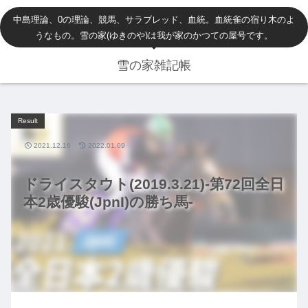
中島理論、0の理論、競馬、サラブレッド、血統。血統雀の宿り木のよ
うなもの。雪の家(ゆきのや)は我が家のかつての屋号です。
雪の家雑記帳
Result
2021.12.16
2022.01.09
ドライスタウト(2019.3.21)-第72回全日
本2歳優駿(JpnI)の勝ち馬-