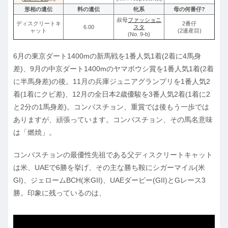
形相の遺伝
料の遺伝
牝系
母の何番仔?
叔母
ファッショニ
ディスクリートキ
2番仔
6.00
スタ
ャット
(2連産目)
(No. 9-b)
6月の東京ダート1400mの新馬戦を1番人気1着(2着に4馬身
差)、9月の中京ダート1400mのヤマボウシ賞を1番人気1着(2着
に半馬身差)の後。11月の兵庫ジュニアグランプリを1番人気2
着(1着にクビ差)、12月の全日本2歳優駿を3番人気2着(1着に2
と2分の1馬身差)。コンバスチョン、重賞では後もう一歩では
ありますが、頑張っています。コンバスチョン、その馬名意味
は「燃焼」。
コンバスチョンの最優性先祖である父ディスクリートキャット
は米、UAEで6勝を挙げ、その主な勝ち鞍にシガーマイル(米
GI)、ジェロームBCH(米GII)、UAEダービー(GII)とGレース3
勝。印象に残っているのは、