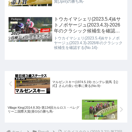
賞(JpnI)の勝ち馬-
トウカイマシェリ(2023.5.4)&サ
Pedigree
トノボヤージュ(2023.4.3)-2026
年のクラシック候補生を確認す
る(No.14)-
トウカイマシェリ(2023.5.4)&サトノボ
ヤージュ(2023.4.3)-2026年のクラシック
候補生を確認する(No.14)-
マルゼンスキー(1974.5.19)-カンテレ競馬【公
式】さんの良い仕事に乗る(No.9)-
Village King(2014.8.30)-第134回カルロス・ペレグ
リーニ国際大賞(亜GI)の勝ち馬-
ホーム
Result
ドライスタウト(2019.3.21)-第72回