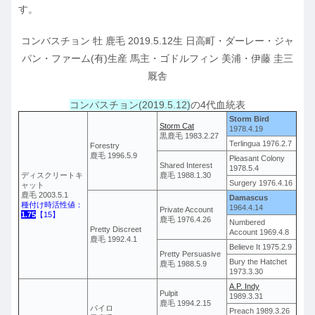
す。
コンバスチョン 牡 鹿毛 2019.5.12生 日高町・ダーレー・ジャ
パン・ファーム(有)生産 馬主・ゴドルフィン 美浦・伊藤 圭三
厩舎
コンバスチョン(2019.5.12)
の4代血統表
Storm Bird
Storm Cat
1978.4.19
黒鹿毛 1983.2.27
Terlingua 1976.2.7
Forestry
鹿毛 1996.5.9
Pleasant Colony
Shared Interest
1978.5.4
ディスクリートキ
鹿毛 1988.1.30
Surgery 1976.4.16
ャット
鹿毛 2003.5.1
Damascus
種付け時活性値：
1964.4.14
Private Account
1.75
【15】
鹿毛 1976.4.26
Numbered
Pretty Discreet
Account 1969.4.8
鹿毛 1992.4.1
Believe It 1975.2.9
Pretty Persuasive
Bury the Hatchet
鹿毛 1988.5.9
1973.3.30
A.P. Indy
Pulpit
1989.3.31
鹿毛 1994.2.15
パイロ
Preach 1989.3.26