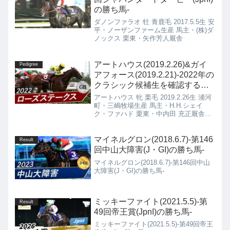
の勝ち馬-
ダノンファラオ 牡 青鹿毛 2017.5.5生 安
平・ノーザンファーム生産 馬主・(株)ダ
ノックス 栗東・矢作芳人厩舎
アートハウス(2019.2.26)&ガイ
Pedigree
アフォース(2019.2.21)-2022年の
クラシック候補生を確認する
(No.35)-
アートハウス 牝 栗毛 2019.2.26生 浦河
町・三嶋牧場生産 馬主・H.H.シェイ
ク・ファハド 栗東・中内田 充正厩舎ガ
イアフォース 牡 芦毛 2019.2.21生 安平
町・追分ファーム生産 馬主・KRジャパ
ン 栗東・杉山 晴紀厩舎
マイネルグロン(2018.6.7)-第146
Result
回中山大障害(J・GI)の勝ち馬-
マイネルグロン(2018.6.7)-第146回中山
大障害(J・GI)の勝ち馬-
ミッキーファイト(2021.5.5)-第
Result
49回帝王賞(JpnI)の勝ち馬-
ミッキーファイト(2021.5.5)-第49回帝王