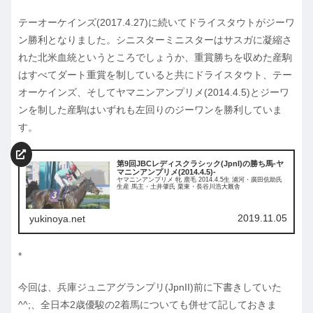
テーオーケインズ(2017.4.27)に続いてドライスタウトがジーワ
ン勝利となりました。シニスターミニスターはサスガに凝縮さ
れた北米血統というところでしょうか、重賞勝ちを収めた産駒
はすべてダート重賞を制していると共にドライスタウト、テー
オーケインズ、そしてヤマニンアンプリメ(2014.4.5)とジーワ
ンを制した産駒はいずれも左回りのジーワンを勝利していま
す。
第9回JBCレディスクラシック(JpnI)の勝ち馬-ヤ
マニンアンプリメ(2014.4.5)-
ヤマニンアンプリメ 牝 鹿毛 2014.4.5生 浦河・廣田伉助氏
生産 馬主・土井肇氏 栗東・長谷川浩大厩舎
2019.11.05
yukinoya.net
*
今回は、兵庫ジュニアグランプリ(JpnII)前に下書きしていた
^^;、全日本2歳優駿の2着馬についても併せて記しておきま