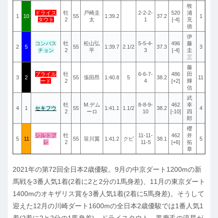
牧
ドライス
牡
戸崎圭
2-2-2-
520
浦
1
10
55
1:39.2
37.2
1
タウト
2
太
1
[-4]
充
徳
伊
コンバス
牡
松山弘
5-5-4-
496
藤
2
5
55
1:39.7
2.1/2
37.3
3
チョン
2
平
3
[-4]
圭
三
藤
プライル
牡
6-6-7-
486
田
3
2
55
張田昂
1:40.8
5
38.2
11
ード
2
4
[+2]
輝
信
武
牡
M.デム
8-8-9-
462
幸
4
1
セキフウ
55
1:41.1
1.1/2
38.2
4
2
ーロ
10
[-10]
四
郎
櫻
シルトプ
牡
11-11-
462
井
5
11
55
笹川翼
1:41.2
クビ
38.1
5
レ
2
11-5
[+6]
拓
章
2021年の第72回全日本2歳優駿。9月の中京ダート1200mの新
馬戦を3番人気1着(2着に2と2分の1馬身差)、11月の東京ダート
1400mのオキザリス賞を3番人気1着(2着に5馬身差)。そうして
迎えた12月の川崎ダート1600mの全日本2歳優駿では1番人気1