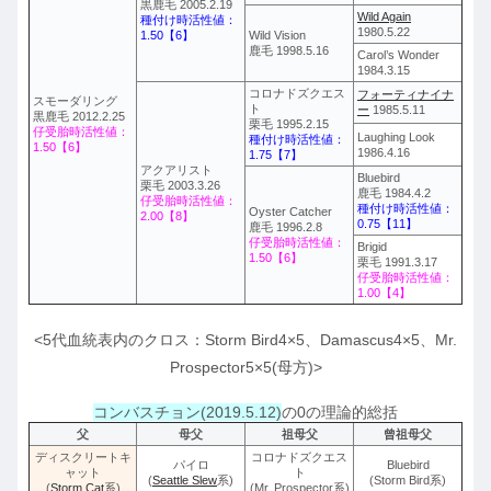
黒鹿毛 2005.2.19
Wild Again
種付け時活性値：
1980.5.22
1.50【6】
Wild Vision
鹿毛 1998.5.16
Carol’s Wonder
1984.3.15
コロナドズクエス
フォーティナイナ
スモーダリング
ト
ー
1985.5.11
黒鹿毛 2012.2.25
栗毛 1995.2.15
仔受胎時活性値：
Laughing Look
種付け時活性値：
1.50【6】
1986.4.16
1.75【7】
アクアリスト
Bluebird
栗毛 2003.3.26
鹿毛 1984.4.2
仔受胎時活性値：
種付け時活性値：
Oyster Catcher
2.00【8】
0.75【11】
鹿毛 1996.2.8
仔受胎時活性値：
Brigid
1.50【6】
栗毛 1991.3.17
仔受胎時活性値：
1.00【4】
<5代血統表内のクロス：Storm Bird4×5、Damascus4×5、Mr.
Prospector5×5(母方)>
コンバスチョン(2019.5.12)
の0の理論的総括
父
母父
祖母父
曾祖母父
ディスクリートキ
コロナドズクエス
パイロ
Bluebird
ャット
ト
(
Seattle Slew
系)
(Storm Bird系)
(
Storm Cat
系)
(Mr. Prospector系)