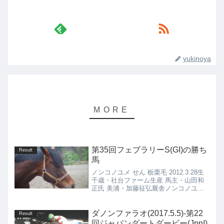
yukinoya
第35回フェブラリーS(GI)の勝ち
Result
馬
ノンコノユメ せん 栃栗毛 2012.3.28生
千歳・社台ファーム生産 馬主・山田和
正氏 美浦・加藤征弘厩舎ノンコノユメ
(2012.3.28)の4代血統表トワイニング栗
毛 1991.5.27種付け時活性値：1.00フォ
ーティナイナー栗毛 ...
ダノンファラオ(2017.5.5)-第22
Result
回ジャパンダートダービー(JpnI)