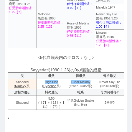
1944.2.16
鹿毛 1982.4.25
種付け時活性値：
Matelda 1947
仔受胎時活性値：
0.75【11】
1.75【7】
Melodina
Never Say Die
黒鹿毛 1968
栗毛 1951.3.26
仔受胎時活性値：
種付け時活性値：
Rose of Medina
1.25【13】
1.00【4】
鹿毛 1956
仔受胎時活性値：
Minaret
0.75【11】
黒鹿毛 1948
仔受胎時活性値：
1.75【7】
<5代血統表内のクロス：なし>
Sayyedati(1990.1.26)の0の理論的総括
父
母父
祖母父
曾祖母父
Shadeed
High Line
Tudor Melody
Never Say Die
(
Nijinsky
系)
(
Hyperion
系)
(Owen Tudor系)
(Nasrullah系)
形相の遺伝
料の遺伝
牝系
母の何番仔?
5.50
半弟Golden Snake
Shadeed
(【7】+【13】+【
2番仔?
(No. 9-c)
11】+【7】)
*