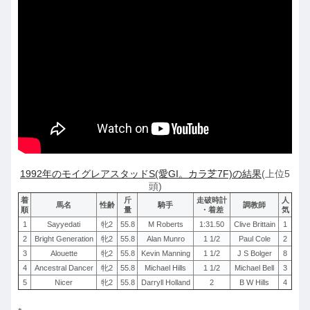
1992年のモイグレアスタッドS(愛GI。カラ芝7F)の結果
(上位5
頭)
着
斤
走破時計
人
馬名
性齢
騎手
調教師
順
量
・着差
気
1
Sayyedati
牝2
55.8
M Roberts
1:31.50
Clive Brittain
1
2
Bright Generation
牝2
55.8
Alan Munro
1 1/2
Paul Cole
2
3
Alouette
牝2
55.8
Kevin Manning
1 1/2
J S Bolger
8
4
Ancestral Dancer
牝2
55.8
Michael Hills
1 1/2
Michael Bell
3
5
Nicer
牝2
55.8
Darryll Holland
2
B W Hills
4