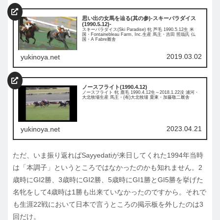
思い出の女馬を辿る(其の参)-スキーパラダイス
(1990.5.12)-
スキーパラダイス(Ski Paradise) 牝 芦毛 1990.5.12生 米
国・Fontainebleau Farm, Inc.生産 馬主・吉田 照哉氏 仏
国・A Fabre厩舎
2019.03.02
yukinoya.net
ノースフライト(1990.4.12)
ノースフライト 牝 鹿毛 1990.4.12生～2018.1.22没 浦河・
大北牧場生産 馬主・(有)大北牧場 栗東・加藤敬二厩舎
2023.04.21
yukinoya.net
ただ、いま振り返ればSayyedatiが来日してくれた1994年当時
は「本調子」というところではなかったのかも知れません。2
歳時にGI2勝、3歳時にGI2勝、5歳時にGI1勝とGI5勝を挙げた
名牝をして4歳時は1勝も出来ていなかったのですから。それで
も生涯22戦において日本で言うところの掲示板を外したのは3
回だけ。