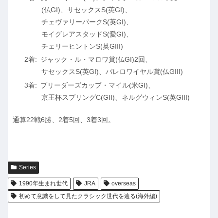
(仏GI)、サセックスS(英GI)、
チェヴァリーパークS(英GI)、
モイグレアスタッドS(愛GI)、
チェリーヒントンS(英GIII)
ジャック・ル・マロワ賞(仏GI)2回、
サセックスS(英GI)、パレロワイヤル賞(仏GIII)
ブリーダーズカップ・マイル(米GI)、
京王杯スプリングC(GII)、ネルグウィンS(英GIII)
通算22戦6勝、2着5回、3着3回。
Series
1990年生まれ世代
JRA
overseas
初めて意識をして見たクラシック世代を辿る(海外編)