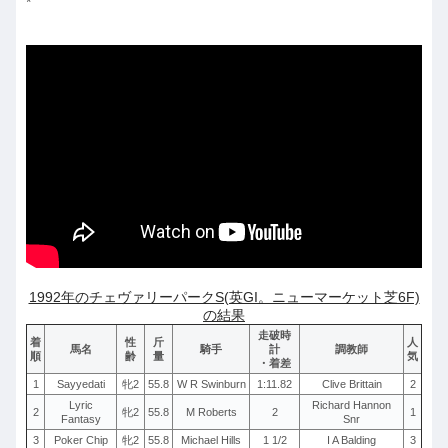
*
1992年のチェヴァリーパークS(英GI。ニューマーケット芝6F)
の結果
走破時
着
性
斤
人
馬名
騎手
計
調教師
順
齢
量
気
・着差
1
Sayyedati
牝2
55.8
W R Swinburn
1:11.82
Clive Brittain
2
Lyric
Richard Hannon
2
牝2
55.8
M Roberts
2
1
Fantasy
Snr
3
Poker Chip
牝2
55.8
Michael Hills
1 1/2
I A Balding
3