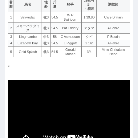
着
性
斤
馬名
騎手
計
調教師
順
齢
量
・着差
W R
1
Sayyedati
牝3
54.5
1:39.80
Clive Brittain
Swinburn
スキーパラダイ
2
牝3
54.5
Pat Eddery
アタマ
A Fabre
ス
3
Kingmambo
牡3
56
C Asmussen
クビ
F Boutin
4
Elizabeth Bay
牝3
54.5
L Piggott
2 1/2
A Fabre
Gerald
Mme Christiane
5
Gold Splash
牝3
54.5
3/4
Mosse
Head
*