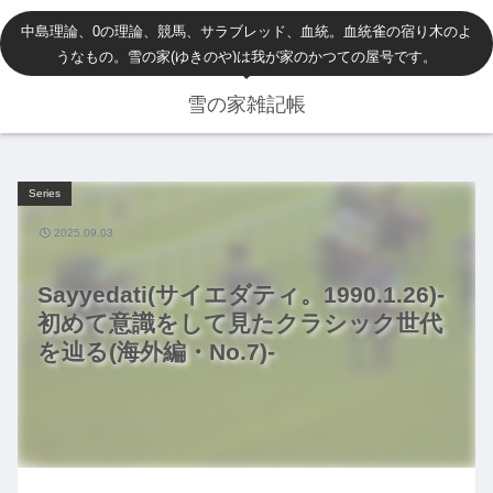
中島理論、0の理論、競馬、サラブレッド、血統。血統雀の宿り木のよ
うなもの。雪の家(ゆきのや)は我が家のかつての屋号です。
雪の家雑記帳
Series
2025.09.03
Sayyedati(サイエダティ。1990.1.26)-
初めて意識をして見たクラシック世代
を辿る(海外編・No.7)-