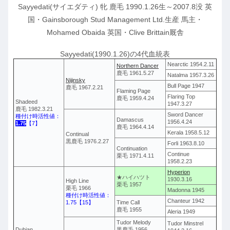
Sayyedati(サイエダティ) 牝 鹿毛 1990.1.26生～2007.8没 英
国・Gainsborough Stud Management Ltd.生産 馬主・
Mohamed Obaida 英国・Clive Brittain厩舎
Sayyedati(1990.1.26)の4代血統表
Nearctic 1954.2.11
Northern Dancer
鹿毛 1961.5.27
Natalma 1957.3.26
Nijinsky
Bull Page 1947
鹿毛 1967.2.21
Flaming Page
Flaring Top
鹿毛 1959.4.24
Shadeed
1947.3.27
鹿毛 1982.3.21
Sword Dancer
種付け時活性値：
Damascus
1956.4.24
1.75
【7】
鹿毛 1964.4.14
Kerala 1958.5.12
Continual
黒鹿毛 1976.2.27
Forli 1963.8.10
Continuation
Continue
栗毛 1971.4.11
1958.2.23
Hyperion
★ハイハツト
1930.3.16
High Line
栗毛 1957
栗毛 1966
Madonna 1945
種付け時活性値：
Chanteur 1942
1.75【15】
Time Call
鹿毛 1955
Aleria 1949
Tudor Melody
Tudor Minstrel
Dubian
黒鹿毛 1956