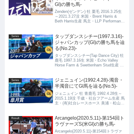
GI)の勝ち馬-
Zenden(ゼンデン) 牡 栗毛 2016.3.25生
～2021.3.27没 米国・Brent Harris &
Beth Harris生産 馬主・LLP Performance
Horse LLC 米国・Carlos A David厩舎
タップダンスシチー(1997.3.16)-
Series
ジャパンカップ(GI)の勝ち馬を辿
る(No.23)-
タップダンスシチー(Tap Dance City) 牡
鹿毛 1997.3.16生 米国・Echo Valley
Horse Farm & Swettenham Stud生産 馬
主・(株)友駿ホースクラブ 栗東・佐々木
晶三厩舎
ジェニュイン(1992.4.28)-濁音・
Series
半濁音にてGI馬を辿る(No.5)-
ジェニュイン 牡 青鹿毛 1992.4.28生～
2015.1.19没 千歳・社台フアーム生産 馬
主・(有)社台レースホース 美浦・松山
康久厩舎
Arcangelo(2020.5.11)-第154回ト
Result
ラヴァーズS(米GI)の勝ち馬-
Arcangelo(2020.5.11)-第154回トラヴァ