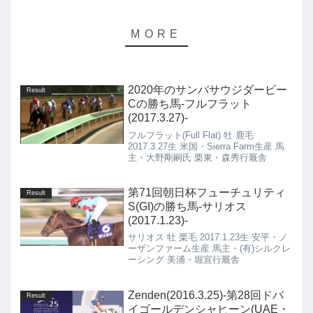
2020年のサンバサウジダービー
Result
Cの勝ち馬-フルフラット
(2017.3.27)-
フルフラット(Full Flat) 牡 鹿毛
2017.3.27生 米国・Sierra Farm生産 馬
主・大野剛嗣氏 栗東・森秀行厩舎
第71回朝日杯フューチュリティ
Result
S(GI)の勝ち馬-サリオス
(2017.1.23)-
サリオス 牡 栗毛 2017.1.23生 安平・ノ
ーザンファーム生産 馬主・(有)シルクレ
ーシング 美浦・堀宣行厩舎
Zenden(2016.3.25)-第28回ドバ
Result
イゴールデンシャヒーン(UAE・