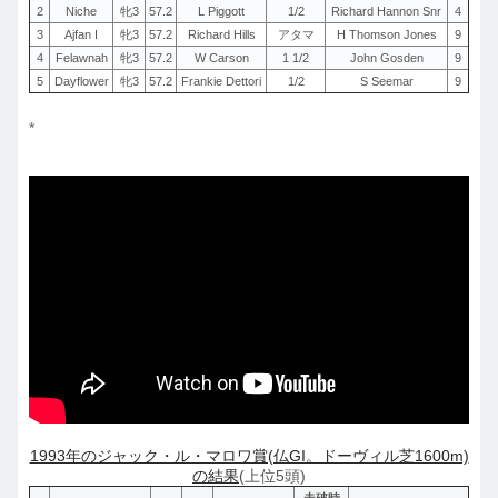
2
Niche
牝3
57.2
L Piggott
1/2
Richard Hannon Snr
4
3
Ajfan I
牝3
57.2
Richard Hills
アタマ
H Thomson Jones
9
4
Felawnah
牝3
57.2
W Carson
1 1/2
John Gosden
9
5
Dayflower
牝3
57.2
Frankie Dettori
1/2
S Seemar
9
*
1993年のジャック・ル・マロワ賞(仏GI。ドーヴィル芝1600m)
の結果
(上位5頭)
走破時