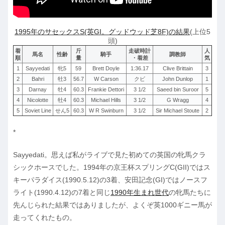
1995年のサセックスS(英GI。グッドウッド芝8F)の結果
(上位5
頭)
着
斤
走破時計
人
馬名
性齢
騎手
調教師
順
量
・着差
気
1
Sayyedati
牝5
59
Brett Doyle
1:36.17
Clive Brittain
3
2
Bahri
牡3
56.7
W Carson
クビ
John Dunlop
1
3
Darnay
牡4
60.3
Frankie Dettori
3 1/2
Saeed bin Suroor
5
4
Nicolotte
牡4
60.3
Michael Hills
3 1/2
G Wragg
4
5
Soviet Line
せん5
60.3
W R Swinburn
3 1/2
Sir Michael Stoute
2
*
Sayyedati。思えば私がライブで見た初めての英国の牝馬クラ
シックホースでした。1994年の京王杯スプリングC(GII)ではス
キーパラダイス(1990.5.12)の3着、安田記念(GI)ではノースフ
ライト(1990.4.12)の7着と同じ
1990年生まれ世代
の牝馬たちに
先んじられた結果ではありましたが、よくぞ英1000ギニー馬が
走ってくれたもの。