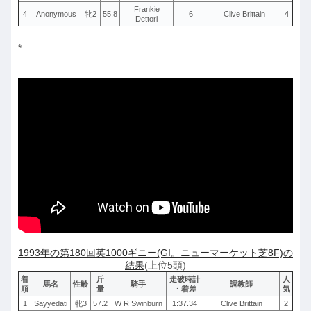
Frankie
4
Anonymous
牝2
55.8
6
Clive Brittain
4
Dettori
*
1993年の第180回英1000ギニー(GI。ニューマーケット芝8F)の
結果
(上位5頭)
着
斤
走破時計
人
馬名
性齢
騎手
調教師
順
量
・着差
気
1
Sayyedati
牝3
57.2
W R Swinburn
1:37.34
Clive Brittain
2