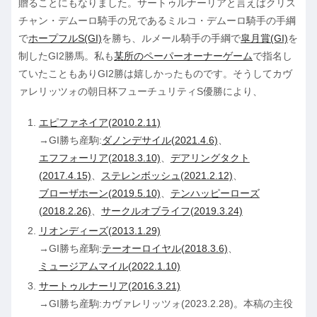
贈ることにもなりました。サートゥルナーリアと言えばクリス
チャン・デムーロ騎手の兄であるミルコ・デムーロ騎手の手綱
で
ホープフルS(GI)
を勝ち、ルメール騎手の手綱で
皐月賞(GI)
を
制したGI2勝馬。私も
某所のペーパーオーナーゲーム
で指名し
ていたこともありGI2勝は嬉しかったものです。そうしてカヴ
ァレリッツォの朝日杯フューチュリティS優勝により、
エピファネイア(2010.2.11)
→GI勝ち産駒:
ダノンデサイル(2021.4.6)
、
エフフォーリア(2018.3.10)
、
デアリングタクト
(2017.4.15)
、
ステレンボッシュ(2021.2.12)
、
ブローザホーン(2019.5.10)
、
テンハッピーローズ
(2018.2.26)
、
サークルオブライフ(2019.3.24)
リオンディーズ(2013.1.29)
→GI勝ち産駒:
テーオーロイヤル(2018.3.6)
、
ミュージアムマイル(2022.1.10)
サートゥルナーリア(2016.3.21)
→GI勝ち産駒:カヴァレリッツォ(2023.2.28)。本稿の主役