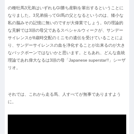
の種牡馬3兄弟はいずれもGI勝ち産駒を輩出するということに
なりました。3兄弟揃ってGI馬の父となるというのは、矮小な
私の脳みその記憶に無いのですが大偉業でしょう。0の理論的
な見解では3頭の母父であるスペシャルウィークが、サンデー
サイレンスが8歳時交配のミニモの遺伝を受けていることによ
り、サンデーサイレンスの血を浄化することが出来るのが大き
なバックボーンではないかと思います。ともあれ、どんな血統
理論であれ偉大なるは3頭の母「Japanese superstar!!」シーザ
リオ。
それでは、これから走る馬、人すべてが無事でありますよう
に。