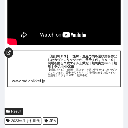
【朝日杯ＦＳ】（阪神）直線で内を選び脚を伸ば
したカヴァレリッツォが、父子４代ＪＲＡ・ＧI
制覇を飾る２歳マイル王戴冠｜競馬実況web｜競
馬｜ラジオNIKKEI
【朝日杯ＦＳ】（阪神）直線で内を選び脚を伸ばしたカヴァ
レリッツォが、父子４代ＪＲＡ・ＧI制覇を飾る２歳マイル
王戴冠｜ラジオNIKKEI：競馬番組
www.radionikkei.jp
Result
2023年生まれ世代
JRA