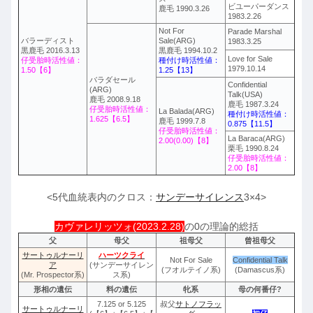
ビユーパーダンス
鹿毛 1990.3.26
1983.2.26
Not For
Parade Marshal
バラーディスト
Sale(ARG)
1983.3.25
黒鹿毛 2016.3.13
黒鹿毛 1994.10.2
Love for Sale
仔受胎時活性値：
種付け時活性値：
1979.10.14
1.50【6】
1.25【13】
バラダセール
Confidential
(ARG)
Talk(USA)
鹿毛 2008.9.18
鹿毛 1987.3.24
仔受胎時活性値：
La Balada(ARG)
種付け時活性値：
1.625【6.5】
鹿毛 1999.7.8
0.875【11.5】
仔受胎時活性値：
La Baraca(ARG)
2.00(0.00)【8】
栗毛 1990.8.24
仔受胎時活性値：
2.00【8】
<5代血統表内のクロス：
サンデーサイレンス
3×4>
カヴァレリッツォ(2023.2.28)
の0の理論的総括
父
母父
祖母父
曾祖母父
サートゥルナーリ
ハーツクライ
Not For Sale
Confidential Talk
ア
(サンデーサイレン
(フオルテイノ系)
(Damascus系)
(Mr. Prospector系)
ス系)
形相の遺伝
料の遺伝
牝系
母の何番仔?
7.125 or 5.125
叔父
サトノフラッ
サートゥルナーリ