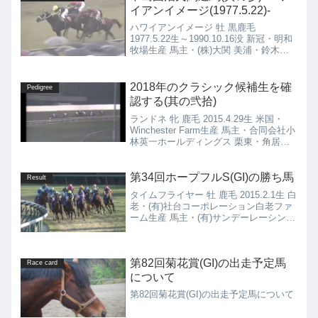
イアンイメージ(1977.5.22)-
ハワイアンイメージ 牡 黒鹿毛
1977.5.22生～1990.10.16没 新冠・明和
牧場生産 馬主・(株)大関 美浦・鈴木勝
太郎厩舎
2018年のクラシック候補生を確
Pedigree
認する(其の弐拾)
ランドネ 牝 鹿毛 2015.4.29生 米国・
Winchester Farm生産 馬主・合同会社小
林英一ホールディングス 栗東・角居勝
彦厩舎ランドネ(2015.4.29)の4代血統表
★Blame鹿毛 2006.5.2種付け時活性値：
0.0...
第34回ホープフルS(GI)の勝ち馬
Result
タイムフライヤー 牡 鹿毛 2015.2.1生 白
老・(有)社台コーポレーション白老ファ
ーム生産 馬主・(有)サンデーレーシング
栗東・松田国英厩舎タイムフライヤー
(2015.2.1)の4代血統表ハーツクライ鹿毛
2001.4.15種付け時...
第82回菊花賞(GI)の出走予定馬
Race card
について
第82回菊花賞(GI)の出走予定馬について