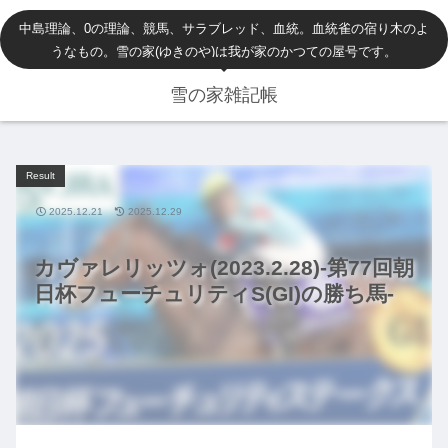
中島理論、0の理論、競馬、サラブレッド、血統。血統雀の宿り木のよ
うなもの。雪の家(ゆきのや)は我が家のかつての屋号です。
雪の家雑記帳
Result
2025.12.21
2025.12.29
カヴァレリッツォ(2023.2.28)-第77回朝
日杯フューチュリティS(GI)の勝ち馬-