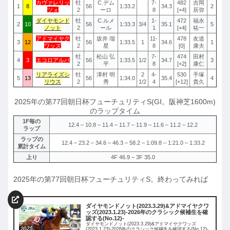
カヴァレリッ
牡
C.デム
7-
482
吉岡
1
8
56
1:33.2
34.3
2
ツォ
2
ーロ
8
[+4]
辰弥
ダイヤモンド
牡
C.ルメ
1-
472
福永
2
10
56
1:33.3
3/4
35.1
5
ノット
2
ール
1
[+4]
祐一
アドマイヤク
牡
坂井 瑠
11-
478
友道
3
12
56
1:33.5
1
34.6
1
ワッズ
2
星
8
[0]
康夫
牡
松山 弘
7-
474
田村
4
3
エコロアルバ
56
1:33.5
1/2
34.7
3
2
平
8
[+2]
康仁
リアライズシ
牡
津村 明
2
4-
530
手塚
5
13
56
1:34.0
35.4
4
リウス
2
秀
1/2
4
[+12]
貴久
2025年の第77回朝日杯フューチュリティS(GI。阪神芝1600m)
のラップタイム
1F毎の
12.4 – 10.8 – 11.4 – 11.7 – 11.9 – 11.6 – 11.2 – 12.2
ラップ
ラップの
12.4 – 23.2 – 34.6 – 46.3 – 58.2 – 1:09.8 – 1:21.0 – 1:33.2
累計タイム
上り
4F 46.9 – 3F 35.0
2025年の第77回朝日杯フューチュリティS。終わってみれば
ダイヤモンドノット(2023.3.29)&アドマイヤクワ
ッズ(2023.1.23)-2026年のクラシック候補生を確
認する(No.12)-
ダイヤモンドノット(2023.3.29)&アドマイヤクワッズ
(2023.1.23)-2026年のクラシック候補生を確認する(No.12)-