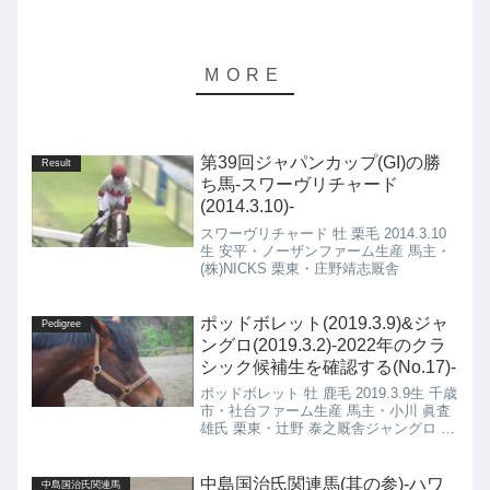
第39回ジャパンカップ(GI)の勝
Result
ち馬-スワーヴリチャード
(2014.3.10)-
スワーヴリチャード 牡 栗毛 2014.3.10
生 安平・ノーザンファーム生産 馬主・
(株)NICKS 栗東・庄野靖志厩舎
ポッドボレット(2019.3.9)&ジャ
Pedigree
ングロ(2019.3.2)-2022年のクラ
シック候補生を確認する(No.17)-
ポッドボレット 牡 鹿毛 2019.3.9生 千歳
市・社台ファーム生産 馬主・小川 眞査
雄氏 栗東・辻野 泰之厩舎ジャングロ 牡
黒鹿毛 2019.3.2生 米・Nursery Place
&amp; Partners生産 馬主・藤田 晋氏 栗
東・森 秀行厩舎
中島国治氏関連馬(其の参)-ハワ
中島国治氏関連馬