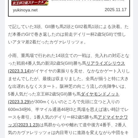
2025.11.17
yukinoya.net
で記していた3頭、GII勝ち馬2頭とGII2着馬1頭による決着。た
だ本番のGIで巻き返したのは前走デイリー杯2歳S(GII)で惜し
いアタマ差2着だったカヴァレリッツォ。
小雨、重馬場で行われた14頭立ての一戦は、先入れの対応とな
った戦前4番人気の新潟2歳S(GIII)勝ち馬
リアライズシリウス
(2023.3.14)
がイヤイヤの素振りを見せ、なかなかゲート入りし
ませんでしたが、最後は収まりました。全馬が揃うと特に大き
な出遅れもなくスタート。阪神芝の向こう流しの先陣争いは、
5番人気だった京王杯2歳S(GII)勝ち馬
ダイヤモンドノット
(2023.3.29)
が300mくらいのところで先頭に立つと入りの
600m34秒6、半マイル通過46秒3と馬場を思えば速い時計でレ
ースを牽引。1番人気のデイリー杯2歳S勝ち馬
アドマイヤクワ
ッズ(2023.1.23)
は馬群からやや離れて道中後方4番手、2番人
気のカヴァレリッツォは内目寄りに進路を変えながら中団をキ