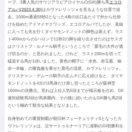
ープ、3番人気のサウジアラビアロイヤルC(GIII)勝ち馬
エコロ
アルバ(2023.4.30)
はカヴァレリッツォを見るような位置で追
走。1000m通過58秒2となった4角の出口あたりで外から仕掛
けを始めたアドマイヤクワッズ、エコロアルバでしたが、直線
に入っても先を行くダイヤモンドノットの脚色は衰えず。ラス
ト400mからの1ハロンで11秒2の脚を繰り出させたのはサスガ
はクリストフ・ルメール騎手というところで「栗毛の大作が逃
げ切るのか」と思われました。けれど、ラスト200mを切って
猛追する馬が1頭いました。黄色の帽子に「水色、赤玉霰、袖
赤一本輪」の勝負服を乗せた鹿毛の流星、カヴァレリッツォ。
クリスチャン・デムーロ騎手の左ムチに応え続けると、ダイヤ
モンドノットを4分の3馬身だけ差し切ったところが阪神芝
1600mの決勝点。見れば上位人気5頭までが掲示板を占め、GII
連対経験馬3頭が馬券圏内、その後に続いたのもGIII勝ち馬2頭
という極めて順当な結果となりました。
自身初めての重賞制覇が朝日杯フューチュリティSとなったカ
ヴァレリッツォは、父サートゥルナーリアに産駒のGI初勝利を