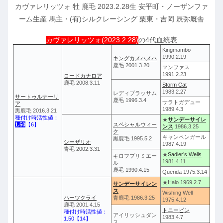
カヴァレリッツォ 牡 鹿毛 2023.2.28生 安平町・ノーザンファ
ーム生産 馬主・(有)シルクレーシング 栗東・吉岡 辰弥厩舎
カヴァレリッツォ(2023.2.28)
の4代血統表
Kingmambo
1990.2.19
キングカメハメハ
鹿毛 2001.3.20
マンファス
1991.2.23
ロードカナロア
鹿毛 2008.3.11
Storm Cat
1983.2.27
レディブラッサム
サートゥルナーリ
鹿毛 1996.3.4
サラトガデュー
ア
1989.4.3
黒鹿毛 2016.3.21
種付け時活性値：
★
サンデーサイレ
1.50
【6】
スペシャルウィー
ンス
1986.3.25
ク
キャンペンガール
黒鹿毛 1995.5.2
シーザリオ
1987.4.19
青毛 2002.3.31
★
Sadler’s Wells
キロフプリミエー
1981.4.11
ル
鹿毛 1990.4.15
Querida 1975.3.14
★Halo 1969.2.7
サンデーサイレン
ス
Wishing Well
ハーツクライ
青鹿毛 1986.3.25
1975.4.12
鹿毛 2001.4.15
トニービン
種付け時活性値：
アイリッシュダン
1983.4.7
1.50【14】
ス