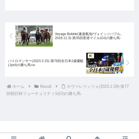
Voyage Bubble(遨遊氣泡/ヴォイッジバブル。
2018.11.3)-第35回香港マイル(GI)の勝ち馬-
パイロマンサー(2023.3.15)-第76回全日本2歳優駿
(JpnI)の勝ち馬+α-
ホーム
Result
カヴァレリッツォ(2023.2.28)-第77
回朝日杯フューチュリティS(GI)の勝ち馬-