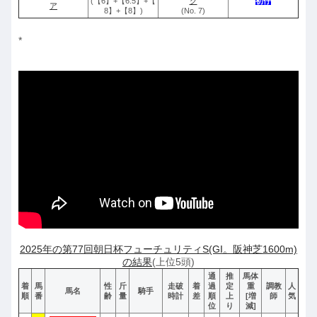
(【6】+【6.5】+【
グ
初仔
ア
8】+【8】)
(No. 7)
*
2025年の第77回朝日杯フューチュリティS(GI。阪神芝1600m)
の結果
(上位5頭)
通
推
馬体
着
馬
性
斤
走破
着
過
定
重
調教
人
馬名
騎手
順
番
齢
量
時計
差
順
上
[増
師
気
位
り
減]