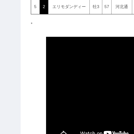
5
2
エリモダンディー
牡3
57
河北通
*