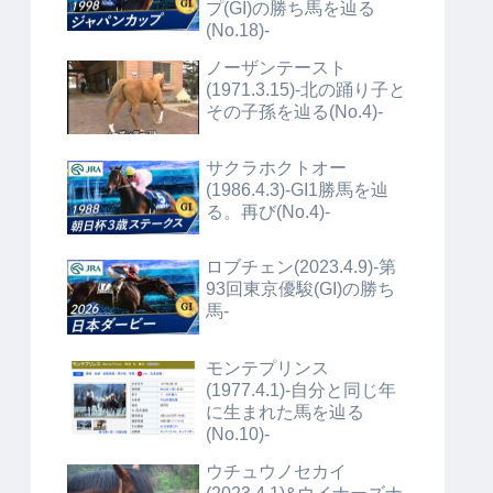
プ(GI)の勝ち馬を辿る
(No.18)-
ノーザンテースト
(1971.3.15)-北の踊り子と
その子孫を辿る(No.4)-
サクラホクトオー
(1986.4.3)-GI1勝馬を辿
る。再び(No.4)-
ロブチェン(2023.4.9)-第
93回東京優駿(GI)の勝ち
馬-
モンテプリンス
(1977.4.1)-自分と同じ年
に生まれた馬を辿る
(No.10)-
ウチュウノセカイ