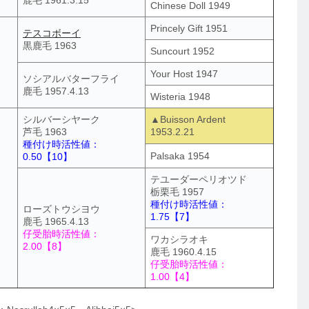
Chinese Doll 1949
Princely Gift 1951
テスコボーイ
黒鹿毛 1963
Suncourt 1952
Your Host 1947
ソシアルバターフライ
鹿毛 1957.4.13
Wisteria 1948
シルバーシヤーク
▲Buisson Ardent
芦毛 1963
1953.2.21
種付け時活性値：
Palsaka 1954
0.50【10】
テユーダーペリオツド
栃栗毛 1957
種付け時活性値：
ローズトウシヨウ
1.75【7】
鹿毛 1965.4.13
仔受胎時活性値：
ワカシラオキ
2.00【8】
鹿毛 1960.4.15
仔受胎時活性値：
1.00【4】