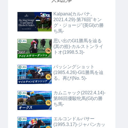
人気記事
Kalpana(カルパナ。
2021.4.29)-第76回"キン
グ・ジョージ"(英GI)の勝
ち馬-
思い出のGI1勝馬を辿る
(其の拾)-カルストンライ
トオ(1998.5.3)-
パッシングショット
(1985.4.26)-GI1勝馬を辿
る。再び(No. 5)-
カムニャック(2022.4.14)-
第86回優駿牝馬(GI)の勝
ち馬-
エルコンドルパサー
(1995.3.17)-ジャパンカッ