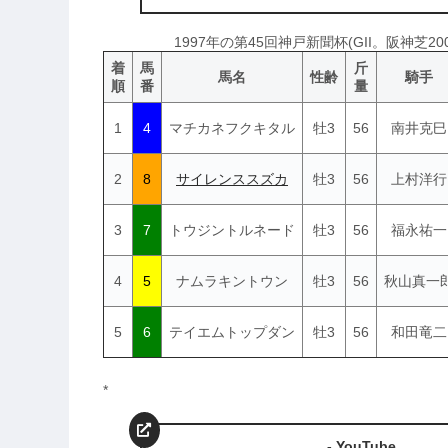
1997年の第45回神戸新聞杯(GII。阪神芝
着
馬
斤
馬名
性齢
騎手
順
番
量
1
4
マチカネフクキタル
牡3
56
南井克巳
2
8
サイレンススズカ
牡3
56
上村洋行
3
7
トウジントルネード
牡3
56
福永祐一
4
5
ナムラキントウン
牡3
56
秋山真一
5
6
テイエムトップダン
牡3
56
和田竜二
*
- YouTube