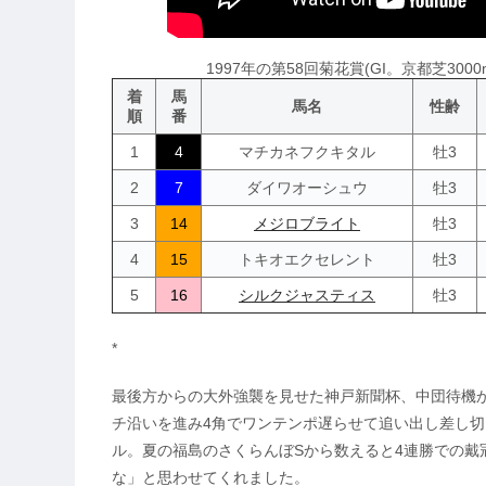
1997年の第58回菊花賞(GI。京都芝30
着
馬
馬名
性齢
順
番
1
4
マチカネフクキタル
牡3
2
7
ダイワオーシュウ
牡3
3
14
メジロブライト
牡3
4
15
トキオエクセレント
牡3
5
16
シルクジャスティス
牡3
*
最後方からの大外強襲を見せた神戸新聞杯、中団待機
チ沿いを進み4角でワンテンポ遅らせて追い出し差し切
ル。夏の福島のさくらんぼSから数えると4連勝での戴冠は、
な」と思わせてくれました。