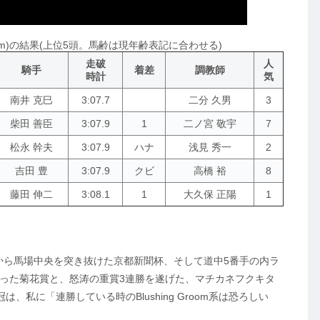
00m)の結果(上位5頭。馬齢は現年齢表記に合わせる)
走破
人
騎手
着差
調教師
時計
気
南井 克巳
3:07.7
二分 久男
3
柴田 善臣
3:07.9
1
二ノ宮 敬宇
7
松永 幹夫
3:07.9
ハナ
浅見 秀一
2
吉田 豊
3:07.9
クビ
高橋 裕
8
藤田 伸二
3:08.1
1
大久保 正陽
1
から馬場中央を突き抜けた京都新聞杯、そして道中5番手の内ラ
った菊花賞と、怒涛の重賞3連勝を遂げた、マチカネフクキタ
私に「連勝している時のBlushing Groom系は恐ろしい