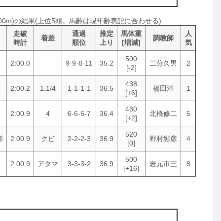
2000m)の結果(上位5頭。馬齢は現年齢表記に合わせる)
走破
通過
推定
馬体重
人
着差
調教師
時計
順位
上り
[増減]
気
500
2:00.0
9-9-8-11
35.2
二分久男
2
[-2]
438
2:00.2
1.1/4
1-1-1-1
36.5
橋田満
1
[+6]
480
2:00.9
4
6-6-6-7
36.4
北橋修二
5
[+2]
520
郎
2:00.9
クビ
2-2-2-3
36.9
野村彰彦
4
[0]
500
2:00.9
アタマ
3-3-3-2
36.9
岩元市三
8
[+16]