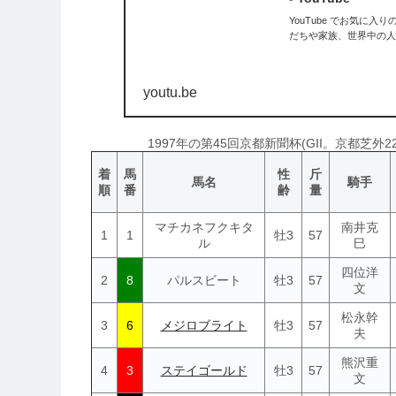
YouTube でお気に
だちや家族、世界中の人
youtu.be
1997年の第45回京都新聞杯(GII。京都芝外
着
馬
性
斤
馬名
騎手
順
番
齢
量
マチカネフクキタ
南井克
1
1
牡3
57
ル
巳
四位洋
2
8
パルスビート
牡3
57
文
松永幹
3
6
メジロブライト
牡3
57
夫
熊沢重
4
3
ステイゴールド
牡3
57
文