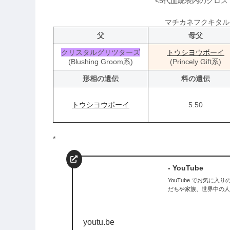
<5代血統表内のクロス：Nasr
マチカネフクキタル(1
父
母父
クリスタルグリツターズ
トウシヨウボーイ
(Blushing Groom系)
(Princely Gift系)
形相の遺伝
料の遺伝
トウシヨウボーイ
5.50
*
- YouTube
YouTube でお気に
だちや家族、世界中の人
youtu.be