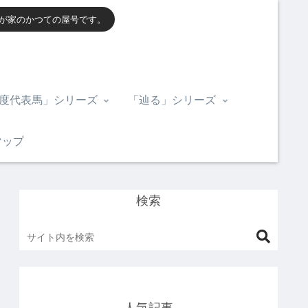
我が家のかつての屋号です。
度代表馬」シリーズ
「辿る」シリーズ
マップ
検索