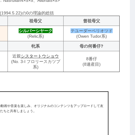
ullah4×5×5、Alibhai5×5>
994.5.22)の0の理論的総括
祖母父
曾祖母父
シルバーシヤーク
テユーダーペリオツド
(Relic系)
(Owen Tudor系)
牝系
母の何番仔?
近親
シスタートウショウ
8番仔
(No. 3-l フロリースカツプ
(8連産目)
系)
入りの動画や音楽を楽しみ、オリジナルのコンテンツをアップロードして友
たちと共有しましょう。