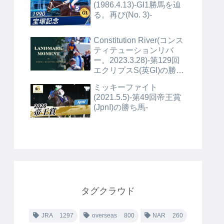
(1986.4.13)-GI1勝馬を辿
る。再び(No. 3)-
Constitution River(コンス
ティテューションリバ
ー。2023.3.28)-第129回
エクリプスS(英GI)の勝ち
馬+α-
ミッキーファイト
(2021.5.5)-第49回帝王賞
(JpnI)の勝ち馬-
タグクラウド
JRA
1297
overseas
800
NAR
260