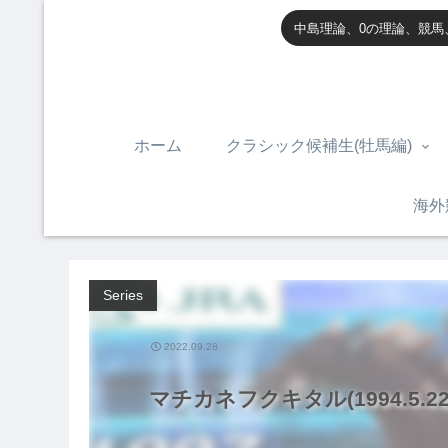
中島理論、0の理論、競馬
ホーム
クラシック候補生(牡馬編)
海外
Series
2022.09.28
マチカネフクキタル(1994.5.22