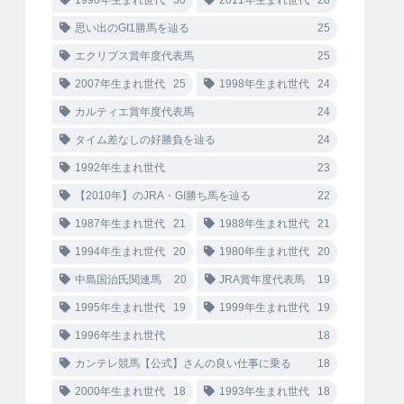
1990年生まれ世代
30
2011年生まれ世代
28
思い出のGI1勝馬を辿る
25
エクリプス賞年度代表馬
25
2007年生まれ世代
25
1998年生まれ世代
24
カルティエ賞年度代表馬
24
タイム差なしの好勝負を辿る
24
1992年生まれ世代
23
【2010年】のJRA・GI勝ち馬を辿る
22
1987年生まれ世代
21
1988年生まれ世代
21
1994年生まれ世代
20
1980年生まれ世代
20
中島国治氏関連馬
20
JRA賞年度代表馬
19
1995年生まれ世代
19
1999年生まれ世代
19
1996年生まれ世代
18
カンテレ競馬【公式】さんの良い仕事に乗る
18
2000年生まれ世代
18
1993年生まれ世代
18