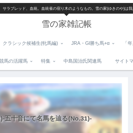
、サラブレッド、血統。血統雀の宿り木のようなもの。雪の家(ゆきのや)は
雪の家雑記帳
クラシック候補生(牝馬編)
JRA・GI勝ち馬+α
「年
競馬の活躍馬
特集
中島国治氏関連馬
サイト
)-五十音にて名馬を辿る(No.31)-