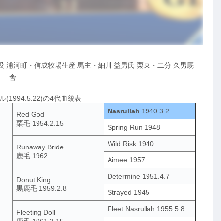
7.31没 浦河町・信成牧場生産 馬主・細川 益男氏 栗東・二分 久男厩
舎
1994.5.22)の4代血統表
Nasrullah
1940.3.2
Red God
栗毛 1954.2.15
Spring Run 1948
Wild Risk 1940
Runaway Bride
鹿毛 1962
Aimee 1957
Determine 1951.4.7
Donut King
黒鹿毛 1959.2.8
Strayed 1945
Fleet Nasrullah 1955.5.8
Fleeting Doll
鹿毛 1961.3.15