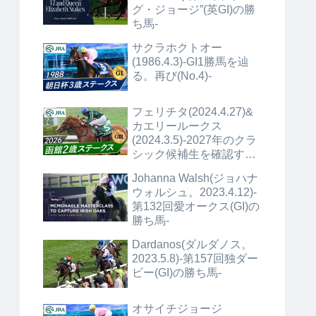
グ・ジョージ”(英GI)の勝
ち馬-
サクラホクトオー
(1986.4.3)-GI1勝馬を辿
る。再び(No.4)-
フェリチタ(2024.4.27)&
カエリールークス
(2024.3.5)-2027年のクラ
シック候補生を確認する
(No.1)+α-
Johanna Walsh(ジョハナ
ウォルシュ。2023.4.12)-
第132回愛オークス(GI)の
勝ち馬-
Dardanos(ダルダノス。
2023.5.8)-第157回独ダー
ビー(GI)の勝ち馬-
オサイチジョージ