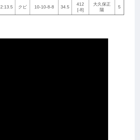
412
大久保正
2:13.5
クビ
10-10-8-8
34.5
5
[-8]
陽