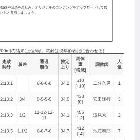
入りの動画や音楽を楽しみ、オリジナルのコンテンツをアップロードして友
たちと共有しましょう。
2200m)の結果(上位5頭。馬齢は現年齢表記に合わせる)
馬体
走破
通過
推定
人
着差
重
調教師
時計
順位
上り
気
[増減]
510
2:13.1
6-6-8-8
34.2
二分久男
1
[+10]
438
2:13.2
3/4
5-5-5-5
34.5
安田隆行
3
[0]
12-12-12-
456
2:13.3
1/2
34.1
浅見秀一
2
11
[+2]
412
2:13.5
1.1/2
6-6-7-6
34.7
池江泰郎
7
[-4]