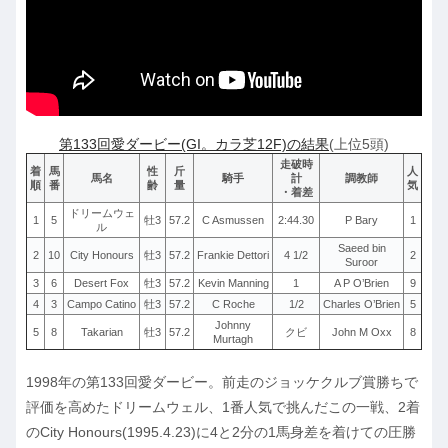
第133回愛ダービー(GI。カラ芝12F)の結果
(上位5頭)
走破時
着
馬
性
斤
人
馬名
騎手
計
調教師
順
番
齢
量
気
・着差
ドリームウェ
1
5
牡3
57.2
C Asmussen
2:44.30
P Bary
1
ル
Saeed bin
2
10
City Honours
牡3
57.2
Frankie Dettori
4 1/2
2
Suroor
3
6
Desert Fox
牡3
57.2
Kevin Manning
1
A P O’Brien
9
4
3
Campo Catino
牡3
57.2
C Roche
1/2
Charles O’Brien
5
Johnny
5
8
Takarian
牡3
57.2
クビ
John M Oxx
8
Murtagh
1998年の第133回愛ダービー。前走のジョッケクルブ賞勝ちで
評価を高めたドリームウェル、1番人気で挑んだこの一戦、2着
のCity Honours(1995.4.23)に4と2分の1馬身差を着けての圧勝