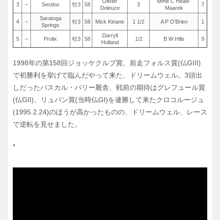
Olivier
Mme C Head-
3
–
Sestino
牡3
58
3
7
Doleuze
Maarek
Saratoga
4
–
牡3
58
Mick Kinane
1 1/2
A P O’Brien
1
Springs
Darryll
5
–
Prolix
牡3
58
1/2
B W Hills
9
Holland
1998年の第158回ジョッケクルブ賞。前走フォルス賞(仏GIII)
で初勝利を挙げて臨んだやって来た、ドリームウェル。3頭出
しだったパスカル・バリー厩舎、戦前の期待はグレフュール賞
(仏GII)、リュパン賞(当時仏GI)を連勝して来たクロコルージュ
(1995.2.24)のほうが高かったものの、ドリームウェル、レース
で逆転を見せました。
*