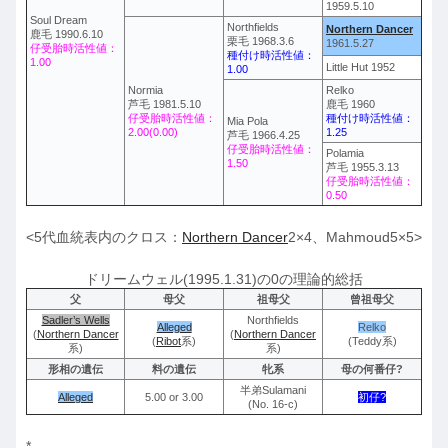
1959.5.10
Soul Dream
Northfields
Northern Dancer
鹿毛 1990.6.10
栗毛 1968.3.6
1961.5.27
仔受胎時活性値：
種付け時活性値：
1.00
Little Hut 1952
1.00
Normia
Relko
芦毛 1981.5.10
鹿毛 1960
仔受胎時活性値：
種付け時活性値：
Mia Pola
2.00(0.00)
1.25
芦毛 1966.4.25
仔受胎時活性値：
Polamia
1.50
芦毛 1955.3.13
仔受胎時活性値：
0.50
<5代血統表内のクロス：
Northern Dancer
2×4、Mahmoud5×5>
ドリームウェル(1995.1.31)の0の理論的総括
父
母父
祖母父
曾祖母父
Sadler’s Wells
Northfields
Alleged
Relko
(
Northern Dancer
(
Northern Dancer
(
Ribot
系)
(Teddy系)
系)
系)
形相の遺伝
料の遺伝
牝系
母の何番仔?
半弟Sulamani
Alleged
5.00 or 3.00
初仔?
(No. 16-c)
*