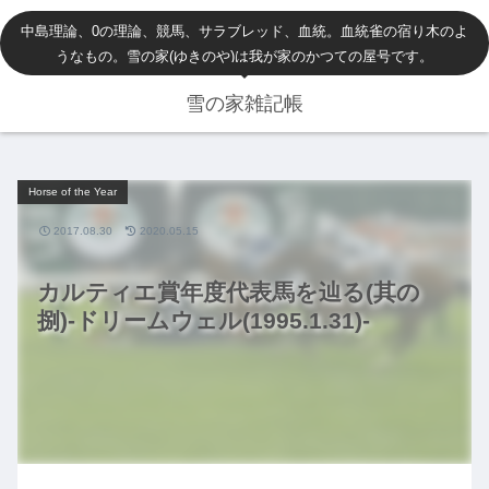
中島理論、0の理論、競馬、サラブレッド、血統。血統雀の宿り木のよ
うなもの。雪の家(ゆきのや)は我が家のかつての屋号です。
雪の家雑記帳
Horse of the Year
2017.08.30
2020.05.15
カルティエ賞年度代表馬を辿る(其の
捌)-ドリームウェル(1995.1.31)-