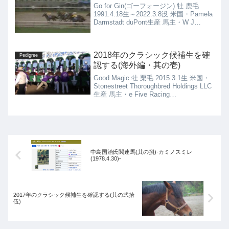
Go for Gin(ゴーフォージン) 牡 鹿毛
1991.4.18生～2022.3.8没 米国・Pamela
Darmstadt duPont生産 馬主・W J
Condren & J M Cornacchia 米国・
Nicholas P. Zito厩舎
2018年のクラシック候補生を確
Pedigree
認する(海外編・其の壱)
Good Magic 牡 栗毛 2015.3.1生 米国・
Stonestreet Thoroughbred Holdings LLC
生産 馬主・e Five Racing
Thoroughbreds and Stonestreet Stab...
中島国治氏関連馬(其の捌)-カミノスミレ
(1978.4.30)-
2017年のクラシック候補生を確認する(其の弐拾
伍)