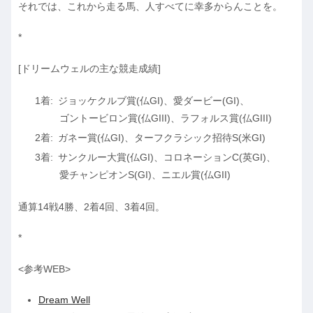
それでは、これから走る馬、人すべてに幸多からんことを。
*
[ドリームウェルの主な競走成績]
ジョッケクルブ賞(仏GI)、愛ダービー(GI)、
ゴントービロン賞(仏GIII)、ラフォルス賞(仏GIII)
ガネー賞(仏GI)、ターフクラシック招待S(米GI)
サンクルー大賞(仏GI)、コロネーションC(英GI)、
愛チャンピオンS(GI)、ニエル賞(仏GII)
通算14戦4勝、2着4回、3着4回。
*
<参考WEB>
Dream Well