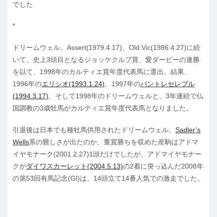
でした
*
ドリームウェル。Assert(1979.4.17)、Old Vic(1986.4.27)に続
いて、史上3頭目となるジョッケクルブ賞、愛ダービーの連勝
を以て、1998年のカルティエ賞年度代表馬に選出。結果、
1996年の
エリシオ(1993.1.24)
、1997年の
パントレセレブル
(1994.3.17)
、そして1998年のドリームウェルと、3年連続で仏
国調教の3歳牡馬がカルティエ賞年度代表馬となりました。
引退後は日本でも種牡馬供用されたドリームウェル。
Sadler’s
Wells
系の難しさが出たのか、重賞勝ちを収めた産駒はアドマ
イヤモナーク(2001.2.27)1頭だけでしたが、アドマイヤモナー
クが
ダイワスカーレット(2004.5.13)
の2着に突っ込んだ2008年
の第53回有馬記念(GI)は、14頭立て14番人気での激走でした。