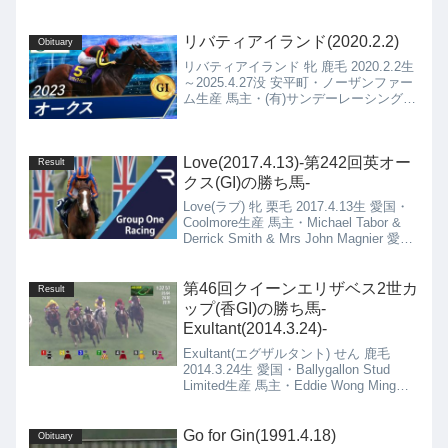
Timed(2015.4.20)の4代血統表Holy ...
リバティアイランド(2020.2.2)
Obituary
リバティアイランド 牝 鹿毛 2020.2.2生
～2025.4.27没 安平町・ノーザンファー
ム生産 馬主・(有)サンデーレーシング
栗東・中内田 充正厩舎
Love(2017.4.13)-第242回英オー
Result
クス(GI)の勝ち馬-
Love(ラブ) 牝 栗毛 2017.4.13生 愛国・
Coolmore生産 馬主・Michael Tabor &
Derrick Smith & Mrs John Magnier 愛
国・A P O'Brien厩舎
第46回クイーンエリザベス2世カ
Result
ップ(香GI)の勝ち馬-
Exultant(2014.3.24)-
Exultant(エグザルタント) せん 鹿毛
2014.3.24生 愛国・Ballygallon Stud
Limited生産 馬主・Eddie Wong Ming
Chak & Wong Leung Sau Hing 香港・A
S Cruz厩舎
Go for Gin(1991.4.18)
Obituary