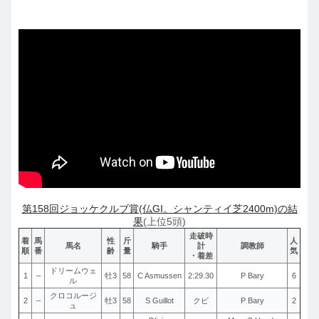
第158回ジョッケクルブ賞(仏GI。シャンティイ芝2400m)の結
果
(上位5頭)
走破時
着
馬
性
斤
人
馬名
騎手
計
調教師
順
番
齢
量
気
・着差
ドリームウェ
1
–
牡3
58
C Asmussen
2:29.30
P Bary
6
ル
クロコルージ
2
–
牡3
58
S Guillot
クビ
P Bary
2
ュ