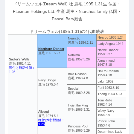
ドリームウェル(Dream Well) 牡 鹿毛 1995.1.31生 仏国・
Flaxman Holdings Ltd. 生産 馬主・Niarchos family 仏国・
Pascal Bary厩舎
ドリームウェル(1995.1.31)の4代血統表
Nearco 1935.1.24
Nearctic
黒鹿毛 1954.2.11
Lady Angela 1944
Northern Dancer
Native Dancer
鹿毛 1961.5.27
1950.3.27
Natalma
Sadler’s Wells
鹿毛 1957.3.26
Almahmoud
鹿毛 1981.4.11
1947.5.18
種付け時活性値：
Hail to Reason
1.25
Bold Reason
1958.4.18
鹿毛 1968.4.8
Fairy Bridge
Lalun 1952
鹿毛 1975.5.4
Forli 1963.8.10
Special
鹿毛 1969.3.28
Thong 1964.4.23
Tom Rolfe
1962.4.14
Hoist the Flag
鹿毛 1968.3.31
Wavy Navy
Alleged
1954.3.9
鹿毛 1974.5.4
種付け時活性値：
Prince John
1.75
1953.4.6
Princess Pout
鹿毛 1966.3.29
Determined Lady