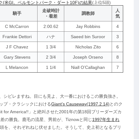
ク(米GI。ベルモントパーク・ダート10F)の結果
(上位5頭)
走破時計
人
騎手
調教師
・着差
気
C McCarron
2:00.62
Jay Robbins
4
Frankie Dettori
ハナ
Saeed bin Suroor
3
J F Chavez
1 3/4
Nicholas Zito
6
Gary Stevens
2 3/4
Joseph Orseno
8
L Melancon
1 1/4
Niall O’Callaghan
7
やもう、シビレますね。目にも見よ、大一番におけるこの勝負強さ。
カップ・クラシックにおける
Giant’s Causeway(1997.2.14)
とのク
 for America!!」と絶叫させた2001年の第18回ブリーダーズカ
のハナ差の勝負。鹿毛の流星、男前が、Tiznowと同じ
1997年生まれ
馬2頭を、それぞれねじ伏せました。そうして、史上初となるブリ