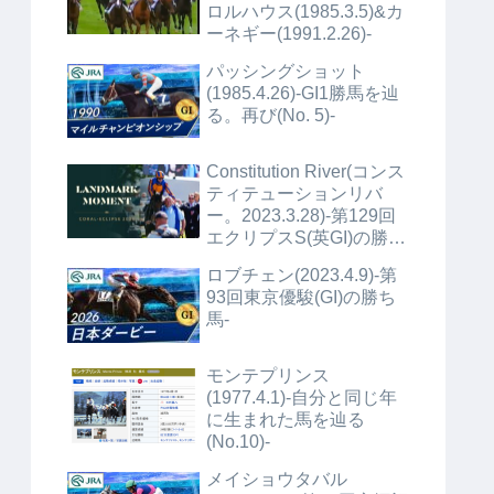
ロルハウス(1985.3.5)&カ
ーネギー(1991.2.26)-
パッシングショット
(1985.4.26)-GI1勝馬を辿
る。再び(No. 5)-
Constitution River(コンス
ティテューションリバ
ー。2023.3.28)-第129回
エクリプスS(英GI)の勝ち
馬+α-
ロブチェン(2023.4.9)-第
93回東京優駿(GI)の勝ち
馬-
モンテプリンス
(1977.4.1)-自分と同じ年
に生まれた馬を辿る
(No.10)-
メイショウタバル