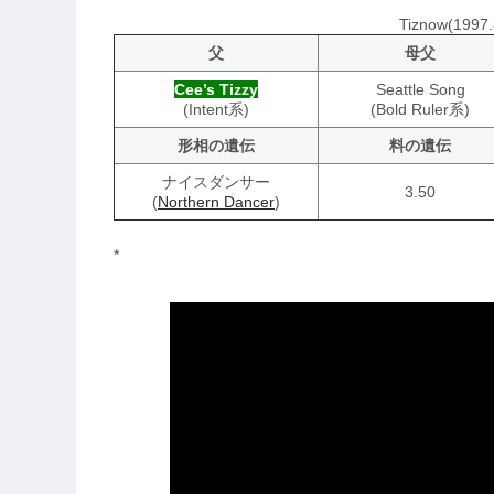
Tiznow(19
父
母父
Cee’s Tizzy
Seattle Song
(Intent系)
(Bold Ruler系)
形相の遺伝
料の遺伝
ナイスダンサー
3.50
(
Northern Dancer
)
*