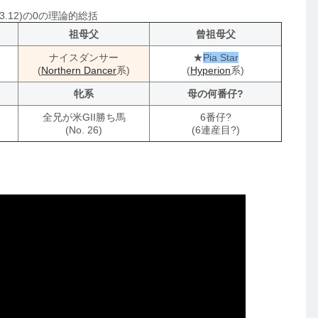
97.3.12)の0の理論的総括
祖母父
曾祖母父
ナイスダンサー
★
Pia Star
(
Northern Dancer
系)
(
Hyperion
系)
牝系
母の何番仔?
全兄が米GII勝ち馬
6番仔?
(No. 26)
(6連産目?)