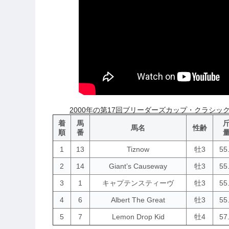
2000年の第17回ブリーダーズカップ・クラシック
着
馬
馬名
性齢
順
番
1
13
Tiznow
牡3
55
2
14
Giant’s Causeway
牡3
55
3
1
キャプテンスティーヴ
牡3
55
4
6
Albert The Great
牡3
55
5
7
Lemon Drop Kid
牡4
57