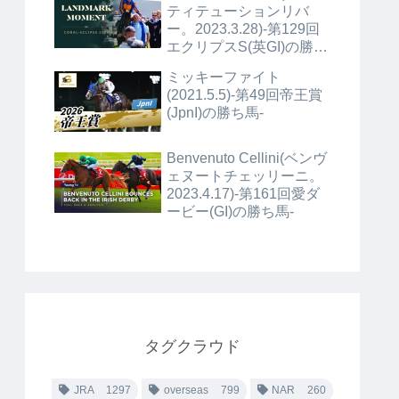
ティテューションリバ
ー。2023.3.28)-第129回
エクリプスS(英GI)の勝ち
馬+α-
ミッキーファイト
(2021.5.5)-第49回帝王賞
(JpnI)の勝ち馬-
Benvenuto Cellini(ベンヴ
ェヌートチェッリーニ。
2023.4.17)-第161回愛ダ
ービー(GI)の勝ち馬-
タグクラウド
JRA
1297
overseas
799
NAR
260