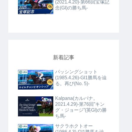
(2021.4.20)-第66回宝塚記
念(GI)の勝ち馬-
新着記事
パッシングショット
(1985.4.26)-GI1勝馬を辿
る。再び(No. 5)-
Kalpana(カルパナ。
2021.4.29)-第76回”キン
グ・ジョージ”(英GI)の勝
ち馬-
サクラホクトオー
(1986.4.3)-GI1勝馬を辿