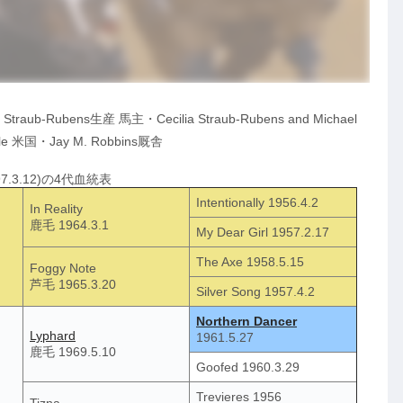
raub-Rubens生産 馬主・Cecilia Straub-Rubens and Michael
ble 米国・Jay M. Robbins厩舎
997.3.12)の4代血統表
Intentionally 1956.4.2
In Reality
鹿毛 1964.3.1
My Dear Girl 1957.2.17
The Axe 1958.5.15
Foggy Note
芦毛 1965.3.20
Silver Song 1957.4.2
Northern Dancer
Lyphard
1961.5.27
鹿毛 1969.5.10
Goofed 1960.3.29
Trevieres 1956
Tizna