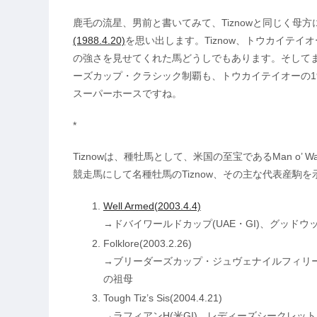
鹿毛の流星、男前と書いてみて、Tiznowと同じく母
(1988.4.20)
を思い出します。Tiznow、トウカイテ
の強さを見せてくれた馬どうしでもあります。そしてまた
ーズカップ・クラシック制覇も、トウカイテイオーの19
スーパーホースですね。
*
Tiznowは、種牡馬として、米国の至宝であるMan o’ W
競走馬にして名種牡馬のTiznow、その主な代表産駒
Well Armed(2003.4.4)
→ドバイワールドカップ(UAE・GI)、グッドウッド
Folklore(2003.2.26)
→ブリーダーズカップ・ジュヴェナイルフィリーズ(
の祖母
Tough Tiz’s Sis(2004.4.21)
→ラフィアンH(米GI)、レディーズシークレットS