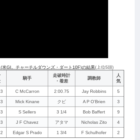
(米GI。チャーチルダウンズ・ダート10F)の結果
(上位5頭)
斤
走破時計
人
騎手
調教師
量
・着差
気
.3
C McCarron
2:00.75
Jay Robbins
5
.3
Mick Kinane
クビ
A P O’Brien
3
.3
S Sellers
3 1/4
Bob Baffert
9
.3
J F Chavez
アタマ
Nicholas Zito
4
.2
Edgar S Prado
1 3/4
F Schulhofer
2