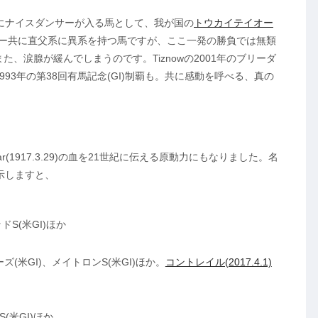
方にナイスダンサーが入る馬として、我が国の
トウカイテイオー
イオー共に直父系に異系を持つ馬ですが、ここ一発の勝負では無類
、涙腺が緩んでしまうのです。Tiznowの2001年のブリーダ
93年の第38回有馬記念(GI)制覇も。共に感動を呼べる、真の
ar(1917.3.29)の血を21世紀に伝える原動力にもなりました。名
を示しますと、
S(米GI)ほか
米GI)、メイトロンS(米GI)ほか。
コントレイル(2017.4.1)
(米GI)ほか