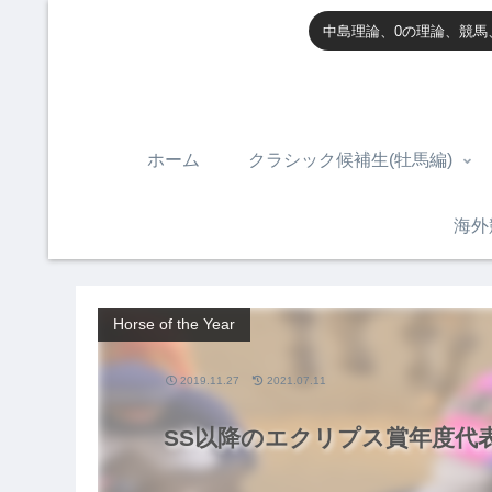
中島理論、0の理論、競馬
ホーム
クラシック候補生(牡馬編)
海外
Horse of the Year
2019.11.27
2021.07.11
SS以降のエクリプス賞年度代表馬を辿る