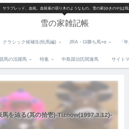
、サラブレッド、血統。血統雀の宿り木のようなもの。雪の家(ゆきのや)は
雪の家雑記帳
クラシック候補生(牝馬編)
JRA・GI勝ち馬+α
「年
競馬の活躍馬
特集
中島国治氏関連馬
サイト
(其の拾壱)-Tiznow(1997.3.12)-