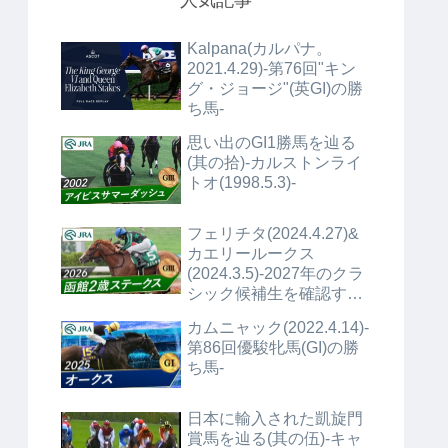
人気記事
Kalpana(カルパナ。
2021.4.29)-第76回"キン
グ・ジョージ"(英GI)の勝
ち馬-
思い出のGI1勝馬を辿る
(其の拾)-カルストンライ
トオ(1998.5.3)-
フェリチタ(2024.4.27)&
カエリールークス
(2024.3.5)-2027年のクラ
シック候補生を確認する
(No.1)+α-
カムニャック(2022.4.14)-
第86回優駿牝馬(GI)の勝
ち馬-
日本に輸入された凱旋門
賞馬を辿る(其の伍)-キャ