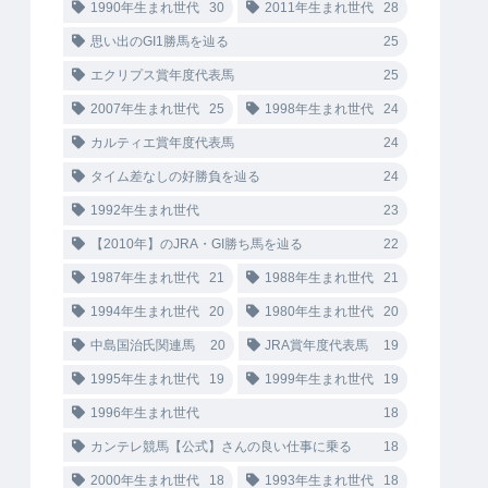
1990年生まれ世代
30
2011年生まれ世代
28
思い出のGI1勝馬を辿る
25
エクリプス賞年度代表馬
25
2007年生まれ世代
25
1998年生まれ世代
24
カルティエ賞年度代表馬
24
タイム差なしの好勝負を辿る
24
1992年生まれ世代
23
【2010年】のJRA・GI勝ち馬を辿る
22
1987年生まれ世代
21
1988年生まれ世代
21
1994年生まれ世代
20
1980年生まれ世代
20
中島国治氏関連馬
20
JRA賞年度代表馬
19
1995年生まれ世代
19
1999年生まれ世代
19
1996年生まれ世代
18
カンテレ競馬【公式】さんの良い仕事に乗る
18
2000年生まれ世代
18
1993年生まれ世代
18