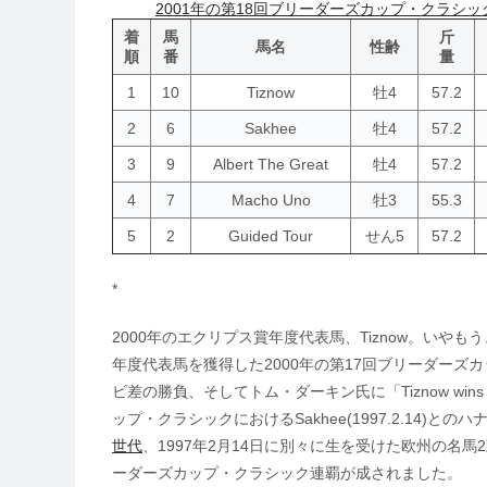
2001年の第18回ブリーダーズカップ・クラシッ
着
馬
斤
馬名
性齢
順
番
量
1
10
Tiznow
牡4
57.2
2
6
Sakhee
牡4
57.2
3
9
Albert The Great
牡4
57.2
4
7
Macho Uno
牡3
55.3
5
2
Guided Tour
せん5
57.2
*
2000年のエクリプス賞年度代表馬、Tiznow。い
年度代表馬を獲得した2000年の第17回ブリーダーズ
ビ差の勝負、そしてトム・ダーキン氏に「Tiznow wins it
ップ・クラシックにおけるSakhee(1997.2.14)と
世代
、1997年2月14日に別々に生を受けた欧州の名
ーダーズカップ・クラシック連覇が成されました。