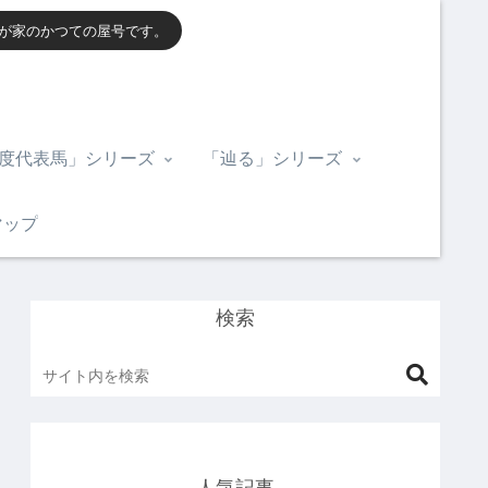
我が家のかつての屋号です。
度代表馬」シリーズ
「辿る」シリーズ
マップ
検索