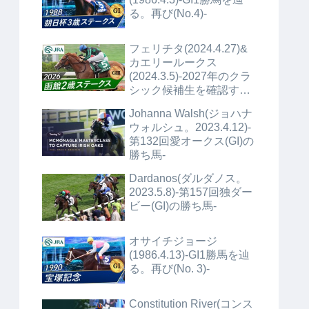
る。再び(No.4)-
フェリチタ(2024.4.27)&
カエリールークス
(2024.3.5)-2027年のクラ
シック候補生を確認する
(No.1)+α-
Johanna Walsh(ジョハナ
ウォルシュ。2023.4.12)-
第132回愛オークス(GI)の
勝ち馬-
Dardanos(ダルダノス。
2023.5.8)-第157回独ダー
ビー(GI)の勝ち馬-
オサイチジョージ
(1986.4.13)-GI1勝馬を辿
る。再び(No. 3)-
Constitution River(コンス