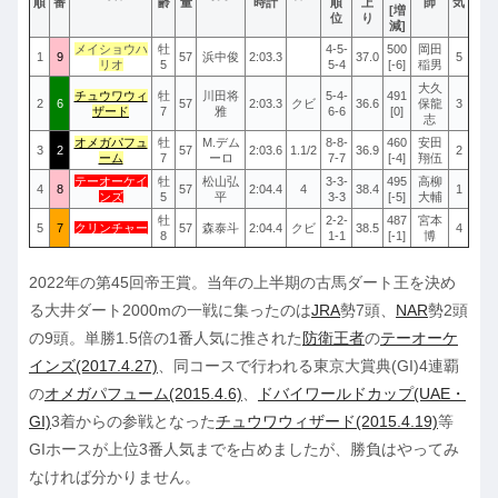
順
番
齢
量
時計
順
上
師
気
[増
位
り
減]
メイショウハ
牡
4-5-
500
岡田
1
9
57
浜中俊
2:03.3
37.0
5
リオ
5
5-4
[-6]
稲男
大久
チュウワウィ
牡
川田将
5-4-
491
2
6
57
2:03.3
クビ
36.6
保龍
3
ザード
7
雅
6-6
[0]
志
オメガパフュ
牡
M.デム
8-8-
460
安田
3
2
57
2:03.6
1.1/2
36.9
2
ーム
7
ーロ
7-7
[-4]
翔伍
テーオーケイ
牡
松山弘
3-3-
495
高柳
4
8
57
2:04.4
4
38.4
1
ンズ
5
平
3-3
[-5]
大輔
牡
2-2-
487
宮本
5
7
クリンチャー
57
森泰斗
2:04.4
クビ
38.5
4
8
1-1
[-1]
博
2022年の第45回帝王賞。当年の上半期の古馬ダート王を決め
る大井ダート2000mの一戦に集ったのは
JRA
勢7頭、
NAR
勢2頭
の9頭。単勝1.5倍の1番人気に推された
防衛王者
の
テーオーケ
インズ(2017.4.27)
、同コースで行われる東京大賞典(GI)4連覇
の
オメガパフューム(2015.4.6)
、
ドバイワールドカップ(UAE・
GI)
3着からの参戦となった
チュウワウィザード(2015.4.19)
等
GIホースが上位3番人気までを占めましたが、勝負はやってみ
なければ分かりません。