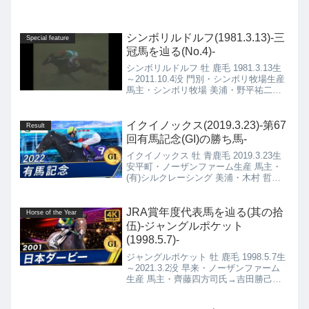
シンボリルドルフ(1981.3.13)-三
Special feature
冠馬を辿る(No.4)-
シンボリルドルフ 牡 鹿毛 1981.3.13生
～2011.10.4没 門別・シンボリ牧場生産
馬主・シンボリ牧場 美浦・野平祐二厩
舎
イクイノックス(2019.3.23)-第67
Result
回有馬記念(GI)の勝ち馬-
イクイノックス 牡 青鹿毛 2019.3.23生
安平町・ノーザンファーム生産 馬主・
(有)シルクレーシング 美浦・木村 哲也
厩舎
JRA賞年度代表馬を辿る(其の拾
Horse of the Year
伍)-ジャングルポケット
(1998.5.7)-
ジャングルポケット 牡 鹿毛 1998.5.7生
～2021.3.2没 早来・ノーザンファーム
生産 馬主・齊藤四方司氏→吉田勝己氏
栗東・渡辺栄厩舎