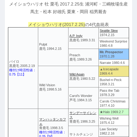
メイショウハリオ 牡 栗毛 2017.2.25生 浦河町・三嶋牧場生産
馬主・松本 好雄氏 栗東・岡田 稲男厩舎
メイショウハリオ(2017.2.25)
の4代血統表
Seattle Slew
1974.2.15
A.P. Indy
黒鹿毛 1989.3.31
Weekend Surprise
Pulpit
1980.4.8
鹿毛 1994.2.15
Mr. Prospector
Preach
1970.1.28
鹿毛 1989.3.26
パイロ
Narrate 1980.4.6
黒鹿毛 2005.2.19
▲Icecapade
種付け時活性値：
1969.4.4
0.75【11】
Wild Again
黒鹿毛 1980.5.22
Bushel-n-Peck
1958.3.21
Wild Vision
鹿毛 1998.5.16
Pass the Tab
1978.3.29
Carol’s Wonder
芦毛 1984.3.15
Carols Christmas
1977.4.10
★Halo 1969.2.7
サンデーサイレン
ス
Wishing Well
マンハッタンカフ
青鹿毛 1986.3.25
1975.4.12
ェ
青鹿毛 1998.3.5
Law Society
種付け時活性値：
1982.2.16
サトルチェンジ
0.25【9】