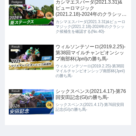
カシマエスパーダ(2021.3.31)&
Pedigree
ピューロマジック
(2021.2.18)-2024年のクラシック
候補生を確認する(No.40)-
カシマエスパーダ(2021.3.31)&ピューロ
マジック(2021.2.18)-2024年のクラシッ
ク候補生を確認する(No.40)-
ウィルソンテソーロ(2019.2.25)-
Result
第38回マイルチャンピオンシッ
プ南部杯(JpnI)の勝ち馬-
ウィルソンテソーロ(2019.2.25)-第38回
マイルチャンピオンシップ南部杯(JpnI)
の勝ち馬-
シックスペンス(2021.4.17)-第76
Result
回安田記念(GI)の勝ち馬-
シックスペンス(2021.4.17)-第76回安田
記念(GI)の勝ち馬-