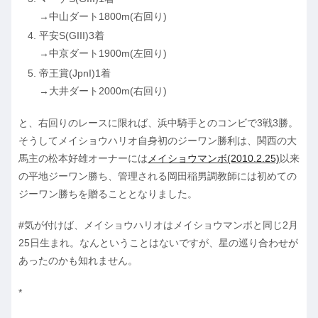
→中山ダート1800m(右回り)
平安S(GIII)3着
→中京ダート1900m(左回り)
帝王賞(JpnI)1着
→大井ダート2000m(右回り)
と、右回りのレースに限れば、浜中騎手とのコンビで3戦3勝。
そうしてメイショウハリオ自身初のジーワン勝利は、関西の大
馬主の松本好雄オーナーには
メイショウマンボ(2010.2.25)
以来
の平地ジーワン勝ち、管理される岡田稲男調教師には初めての
ジーワン勝ちを贈ることとなりました。
#気が付けば、メイショウハリオはメイショウマンボと同じ2月
25日生まれ。なんということはないですが、星の巡り合わせが
あったのかも知れません。
*