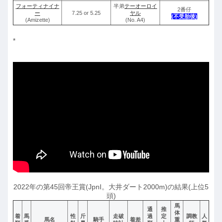
フォーティナイナ
半弟
テーオーロイ
2番仔
ー
7.25 or 5.25
ヤル
(不受胎後)
(Amizette)
(No. A4)
*
2022年の第45回帝王賞(JpnI。大井ダート2000m)の結果(上位5
頭)
馬
通
推
体
着
馬
性
斤
走破
過
定
調教
人
馬名
騎手
着差
重