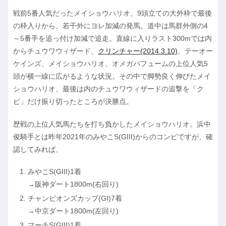
戦前5番人気だったメイショウハリオ、9頭立ての大外枠で最後
の枠入りから、若干外にヨレ加減の発馬。道中は馬群外側の4
～5番手を追っ付け加減で追走。直線に入りラスト300mでは内
からチュウワウィザード、
クリンチャー(2014.3.10)
、テーオー
ケインズ、メイショウハリオ、オメガパフュームの上位人気5
頭が横一線に広がるような状況。その中で脚勢良く伸びたメイ
ショウハリオ、最後は内のチュウワウィザードの追撃を「ク
ビ」だけ振り切ったところが決勝点。
歴戦の上位人気馬たちを打ち負かしたメイショウハリオ。浜中
俊騎手とは昨年2021年のみやこS(GIII)からのコンビですが、確
認してみれば、
みやこS(GIII)1着
→阪神ダート1800m(右回り)
チャンピオンズカップ(GI)7着
→中京ダート1800m(左回り)
マーチS(GIII)1着