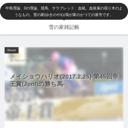
中島理論、0の理論、競馬、サラブレッド、血統。血統雀の宿り木のよ
うなもの。雪の家(ゆきのや)は我が家のかつての屋号です。
雪の家雑記帳
Result
2022.07.02
2022.07.05
メイショウハリオ(2017.2.25)-第45回帝
王賞(JpnI)の勝ち馬-