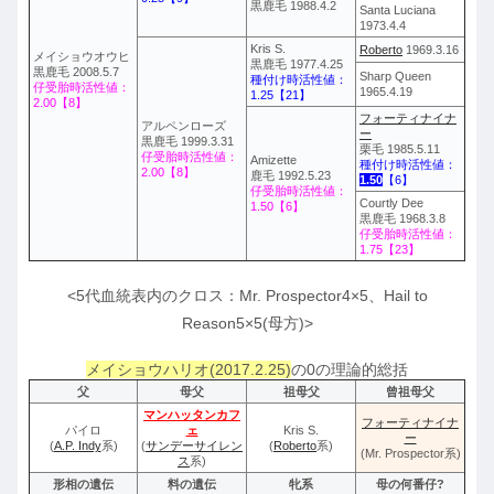
黒鹿毛 1988.4.2
Santa Luciana
1973.4.4
Kris S.
Roberto
1969.3.16
メイショウオウヒ
黒鹿毛 1977.4.25
黒鹿毛 2008.5.7
Sharp Queen
種付け時活性値：
仔受胎時活性値：
1965.4.19
1.25【21】
2.00【8】
フォーティナイナ
アルペンローズ
ー
黒鹿毛 1999.3.31
栗毛 1985.5.11
仔受胎時活性値：
Amizette
種付け時活性値：
2.00【8】
鹿毛 1992.5.23
1.50
【6】
仔受胎時活性値：
Courtly Dee
1.50【6】
黒鹿毛 1968.3.8
仔受胎時活性値：
1.75【23】
<5代血統表内のクロス：Mr. Prospector4×5、Hail to
Reason5×5(母方)>
メイショウハリオ(2017.2.25)
の0の理論的総括
父
母父
祖母父
曾祖母父
マンハッタンカフ
フォーティナイナ
パイロ
ェ
Kris S.
ー
(
A.P. Indy
系)
(
サンデーサイレン
(
Roberto
系)
(Mr. Prospector系)
ス
系)
形相の遺伝
料の遺伝
牝系
母の何番仔?