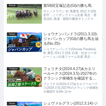
第58回宝塚記念(GI)の勝ち馬
Result
サトノクラウン 牡 黒鹿毛 2012.3.10生
安平・ノーザンファーム生産 馬主・里
見治氏 美浦・堀宣行厩舎サトノクラウ
ン(2012.3.10)の4代血統表Marju黒鹿毛
1988.3.12種付け時活性値：1.75ラスト
タイクーン黒鹿毛...
ショウナンパンドラ(2011.3.10)-
Series
ジャパンカップ(GI)の勝ち馬を辿
る(No.35)-
ショウナンパンドラ(Shonan Pandora)
牝 鹿毛 2011.3.10生 白老・社台コーポ
レーション白老ファーム生産 馬主・国
本哲秀氏 栗東・高野友和厩舎
フェリチタ(2024.4.27)&カエリ
Pedigree
ールークス(2024.3.5)-2027年の
クラシック候補生を確認する
(No.1)+α-
フェリチタ(2024.4.27)&カエリールーク
ス(2024.3.5)-2027年のクラシック候補生
を確認する(No.1)+α-
シュヴァルグラン(2012.3.14)-ジ
Series