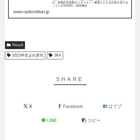
が、新種牡馬産駒のＪＲＡＧⅠ一番乗りとなる白星を挙げる
｜ラジオNIKKEI：競馬番組
www.radionikkei.jp
Result
2023年生まれ世代
JRA
X
Facebook
はてブ
LINE
コピー