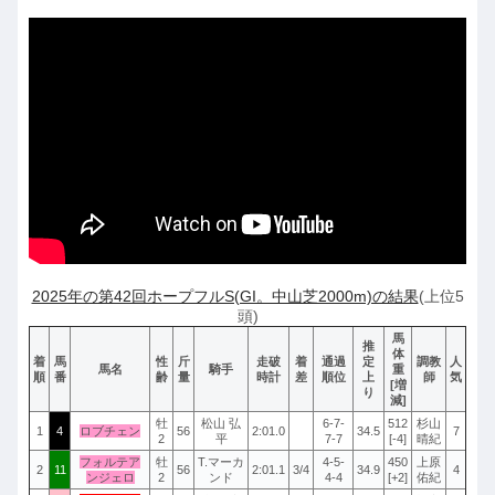
2025年の第42回ホープフルS(GI。中山芝2000m)の結果
(上位5
頭)
馬
推
体
着
馬
性
斤
走破
着
通過
定
調教
人
馬名
騎手
重
順
番
齢
量
時計
差
順位
上
師
気
[増
り
減]
牡
松山 弘
6-7-
512
杉山
1
4
ロブチェン
56
2:01.0
34.5
7
2
平
7-7
[-4]
晴紀
フォルテア
牡
T.マーカ
4-5-
450
上原
2
11
56
2:01.1
3/4
34.9
4
ンジェロ
2
ンド
4-4
[+2]
佑紀