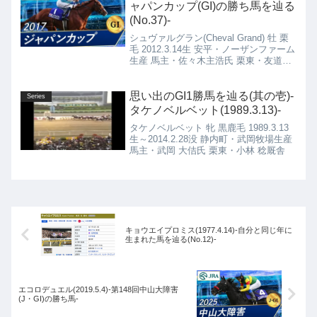
ャパンカップ(GI)の勝ち馬を辿る
(No.37)-
シュヴァルグラン(Cheval Grand) 牡 栗
毛 2012.3.14生 安平・ノーザンファーム
生産 馬主・佐々木主浩氏 栗東・友道康
夫厩舎
思い出のGI1勝馬を辿る(其の壱)-
Series
タケノベルベット(1989.3.13)-
タケノベルベット 牝 黒鹿毛 1989.3.13
生～2014.2.28没 静内町・武岡牧場生産
馬主・武岡 大佶氏 栗東・小林 稔厩舎
キョウエイプロミス(1977.4.14)-自分と同じ年に
生まれた馬を辿る(No.12)-
エコロデュエル(2019.5.4)-第148回中山大障害
(J・GI)の勝ち馬-