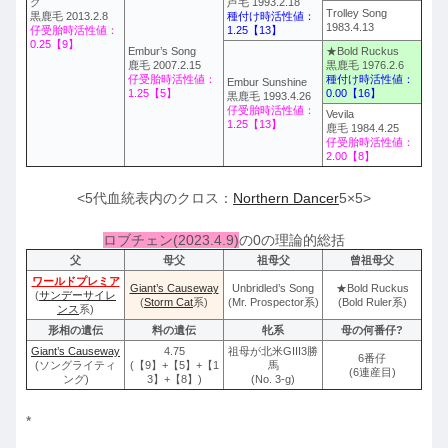
グ
芦毛 1993.2.18
Trolley Song
黒鹿毛 2013.2.8
種付け時活性値：
1983.4.13
仔受胎時活性値：
1.25【13】
0.25【9】
Embur’s Song
★Bold Ruckus
鹿毛 2007.2.15
黒鹿毛 1976.2.6
仔受胎時活性値：
種付け時活性値：
Embur Sunshine
1.25【5】
0.00【16】
黒鹿毛 1993.4.26
仔受胎時活性値：
Vevila
1.25【13】
鹿毛 1984.4.25
仔受胎時活性値：
2.00【8】
<5代血統表内のクロス：
Northern Dancer
5×5>
ロブチェン(2023.4.9)
の0の理論的総括
父
母父
祖母父
曾祖母父
ワールドプレミア
Giant’s Causeway
Unbridled’s Song
★Bold Ruckus
(
サンデーサイレ
(
Storm Cat
系)
(Mr. Prospector系)
(Bold Ruler系)
ンス
系)
形相の遺伝
料の遺伝
牝系
母の何番仔?
Giant’s Causeway
4.75
祖母が北米GIII3勝
6番仔
(ソングライティ
(【9】+【5】+【1
馬
(6連産目)
ング)
3】+【8】)
(No. 3-g)
*