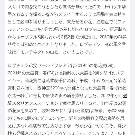
入り口で内を突こうとしたら進路が無かったので、松山弘平騎
手が右ムチを振るいながらスライドするように馬場中央に持ち
出して鋭脚を繰り出しました。果たせるかな、決勝点ではフォ
ルテアンジェロを4分の3馬身差し切ったロブチェン。新馬勝ち
からホープフルS勝ちという2戦2勝での戴冠は、2017年のGI昇
格後では初めてのこととなりました。ロブチェン、その馬名意
味は「モンテネグロの山名」ということです。
ロブチェンの父ワールドプレミアは2019年の菊花賞(GI)、
2021年の天皇賞・春(GI)と長距離の八大競走2勝を挙げたステ
イヤー。菊花賞では武豊騎手に昭和、平成、令和の三元号菊花
賞制覇を贈り、阪神芝3200mの開催となった天皇賞・春では福
永祐一騎手に最初で最後の春の盾を贈りました。2022年から
優
駿スタリオンステーション
で種牡馬入りすると、初年度は53頭
の花嫁を集めて、翌2023年に生まれた産駒は25頭。その25頭
のうちの1頭がロブチェンです。近年の多頭数交配の趨勢を思
えば少ない産駒数ではありますが、数が少ないからこそ、稀少
性も発揮されるというところでしょうか。そしてまたワールド