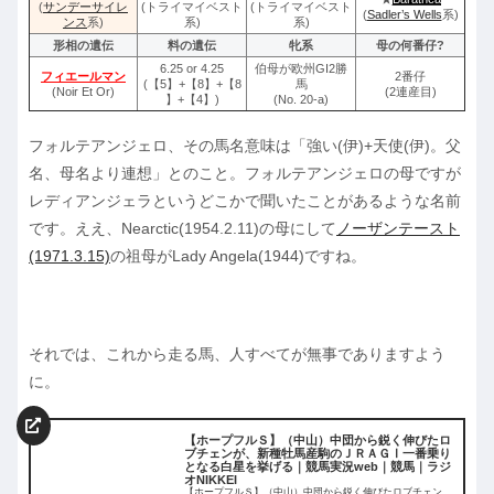
(
サンデーサイレ
(トライマイベスト
(トライマイベスト
(
Sadler’s Wells
系)
ンス
系)
系)
系)
形相の遺伝
料の遺伝
牝系
母の何番仔?
6.25 or 4.25
伯母が欧州GI2勝
フィエールマン
2番仔
(【5】+【8】+【8
馬
(Noir Et Or)
(2連産目)
】+【4】)
(No. 20-a)
フォルテアンジェロ、その馬名意味は「強い(伊)+天使(伊)。父
名、母名より連想」とのこと。フォルテアンジェロの母ですが
レディアンジェラというどこかで聞いたことがあるような名前
です。ええ、Nearctic(1954.2.11)の母にして
ノーザンテースト
(1971.3.15)
の祖母がLady Angela(1944)ですね。
それでは、これから走る馬、人すべてが無事でありますよう
に。
【ホープフルＳ】（中山）中団から鋭く伸びたロ
ブチェンが、新種牡馬産駒のＪＲＡＧⅠ一番乗り
となる白星を挙げる｜競馬実況web｜競馬｜ラジ
オNIKKEI
【ホープフルＳ】（中山）中団から鋭く伸びたロブチェン