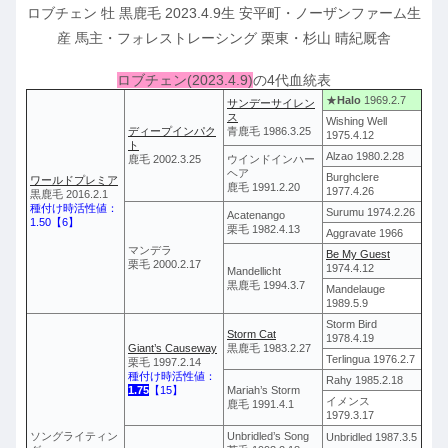
ロブチェン 牡 黒鹿毛 2023.4.9生 安平町・ノーザンファーム生
産 馬主・フォレストレーシング 栗東・杉山 晴紀厩舎
ロブチェン(2023.4.9)
の4代血統表
★
Halo
1969.2.7
サンデーサイレン
ス
Wishing Well
ディープインパク
青鹿毛 1986.3.25
1975.4.12
ト
Alzao 1980.2.28
鹿毛 2002.3.25
ウインドインハー
ヘア
Burghclere
ワールドプレミア
鹿毛 1991.2.20
1977.4.26
黒鹿毛 2016.2.1
種付け時活性値：
Surumu 1974.2.26
Acatenango
1.50【6】
栗毛 1982.4.13
Aggravate 1966
マンデラ
Be My Guest
栗毛 2000.2.17
1974.4.12
Mandellicht
黒鹿毛 1994.3.7
Mandelauge
1989.5.9
Storm Bird
Storm Cat
1978.4.19
Giant’s Causeway
黒鹿毛 1983.2.27
Terlingua 1976.2.7
栗毛 1997.2.14
種付け時活性値：
Rahy 1985.2.18
1.75
【15】
Mariah’s Storm
イメンス
鹿毛 1991.4.1
1979.3.17
ソングライティン
Unbridled’s Song
Unbridled 1987.3.5