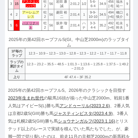
アスクエジ
牡
岩田 康
5-6-
456
福永
3
15
56
2:01.2
1/2
34.9
9
ンバラ
2
誠
6-4
[-8]
祐一
アーレムア
牡
菱田 裕
9-9-
494
橋口
4
2
56
2:01.4
1
34.5
6
レス
2
二
10-10
[+6]
慎介
バドリナー
牡
坂井 瑠
ハ
3-3-
492
松永
5
6
56
2:01.4
35.2
5
ト
2
星
ナ
4-4
[+4]
幹夫
2025年の第42回ホープフルS(GI。中山芝2000m)のラップタイ
ム
1F毎の
12.3 – 10.9 – 12.3 – 13.0 – 12.8 – 12.3 – 12.2 – 11.7 – 11.7 – 11.8
ラップ
ラップの
12.3 – 23.2 – 35.5 – 48.5 – 1:01.3 – 1:13.6 – 1:25.8 – 1:37.5 – 1:49.2
累計タイ
– 2:01.0
ム
上り
4F 47.4 – 3F 35.2
2025年の第42回ホープフルS。2026年のクラシックを目指す
2023年生まれ世代
の駿馬16頭が揃った中山芝2000m。戦前1番
人気はアイビーS(L)勝ち馬
アンドゥーリル(2023.2.6)
、2番人気
は京都2歳S(GIII)勝ち馬
ジャスティンビスタ(2023.4.9)
、3番人
気は札幌2歳S(GIII)勝ち馬
ショウナンガルフ(2023.1.16)
とリス
テッド以上のレースで実績を積んでいた馬たちでした。が、豪
脚一閃で切り裂いたのは、前走11月の京都芝2000mの新馬戦を