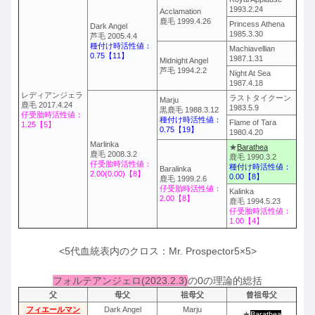
1993.2.24
Acclamation
鹿毛 1999.4.26
Princess Athena
Dark Angel
1985.3.30
芦毛 2005.4.4
種付け時活性値：
Machiavellian
0.75【11】
1987.1.31
Midnight Angel
芦毛 1994.2.2
Night At Sea
1987.4.18
レディアンジェラ
ラストタイクーン
Marju
鹿毛 2017.4.24
1983.5.9
黒鹿毛 1988.3.12
仔受胎時活性値：
種付け時活性値：
Flame of Tara
1.25【5】
0.75【19】
1980.4.20
Marlinka
★
Barathea
鹿毛 2008.3.2
鹿毛 1990.3.2
仔受胎時活性値：
種付け時活性値：
Baralinka
2.00(0.00)【8】
0.00【8】
鹿毛 1999.2.6
仔受胎時活性値：
Kalinka
2.00【8】
鹿毛 1994.5.23
仔受胎時活性値：
1.00【4】
<5代血統表内のクロス：Mr. Prospector5×5>
フォルテアンジェロ(2023.2.3)
の0の理論的総括
父
母父
祖母父
曾祖母父
フィエールマン
Dark Angel
Marju
★
Barathea