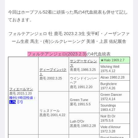
今回はホープフルS2着に頑張った馬の4代血統表も併せて記し
ておきます。
フォルテアンジェロ 牡 鹿毛 2023.2.3生 安平町・ノーザンファ
ーム生産 馬主・(有)シルクレーシング 美浦・上原 佑紀厩舎
フォルテアンジェロ(2023.2.3)
の4代血統表
★Halo 1969.2.7
サンデーサイレン
ス
Wishing Well
ディープインパク
青鹿毛 1986.3.25
1975.4.12
ト
Alzao 1980.2.28
鹿毛 2002.3.25
ウインドインハー
ヘア
Burghclere
鹿毛 1991.2.20
1977.4.26
フィエールマン
鹿毛 2015.1.20
Green Dancer
種付け時活性値：
1972.4.14
Green Tune
1.75
【7】
栗毛 1991.5.5
Soundings
1983.4.27
リュヌドール
黒鹿毛 2001.4.22
Noir Et Or
1975.5.6
Luth D’Or
黒鹿毛 1983.2.28
Viole d’Amour
1972.3.28
Royal Applause