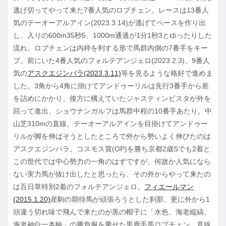
逃げ切ってやって来た7番人気のロブチェン。レースは13番人
気のテーオーアルアイン(2023.3.14)が逃げてペースを作り出
し、入りの600m35秒5、1000m通過が1分1秒3とゆったりした
流れ。ロブチェンは内枠を利する形で馬群内側の7番手をキー
プ。前にいた4番人気のフォルテアンジェロ(2023.2.3)、9番人
気の
アスクエジンバラ(2023.3.11)
等を見るような格好で進めま
した。3角から4角に掛けてアンドゥーリルは先行3番手から差
を詰めにかかり、後方に構えていたジャスティンビスタが外を
回って進出、ショウナンガルフは馬群中程の10番手あたり。中
山芝310mの直線、テーオーアルアインを目掛けてアンドゥー
リルが脚を伸ばそうとしたところで外から勢いよく伸びたのは
アスクエジンバラ。コスモス賞(OP)を勝ち京都2歳Sでも2着と
この世代では中心勢力の一角のはずですが、何故か人気になら
ない実力馬が抜け出したと思ったら、その外からやって来たの
は百日草特別2着のフォルテアンジェロ。
フィエールマン
(2015.1.20)
産駒の期待馬が頑張ろうとした刹那、更に外から1
頭違う切れ味で飛んで来たのが黒の帽子に「水色、海老縦縞、
海老袖白一本輪」の勝負服を乗せた黒鹿毛馬ロブチェン。直線