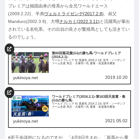
プレミアは独国由来の母系から全兄ワールドエース
(2009.2.22)、半弟
ヴェルトライゼンデ(2017.2.8)
、叔父
Manduro(2002.3.9)、大甥
ナルカミ(2022.3.11)
と活躍馬が輩出
されている名牝系。その出自の良さが繁殖馬としても活きてい
るのでしょう。
第80回菊花賞(GI)の勝ち馬-ワールドプレミア
(2016.2.1)-
ワールドプレミア 牡 黒鹿毛 2016.2.1生 安平・ノーザンフ
ァーム生産 馬主・大塚亮一氏 栗東・友道康夫厩舎
2019.10.20
yukinoya.net
ワールドプレミア(2016.2.1)-第163回天皇賞・春
(GI)の勝ち馬-
ワールドプレミア 牡 黒鹿毛 2016.2.1生 安平・ノーザンフ
ァーム生産 馬主・大塚亮一氏 栗東・友道康夫厩舎
2021.05.02
yukinoya.net
#若干余談的になるのですが、「4月9日生まれ」「新馬から重