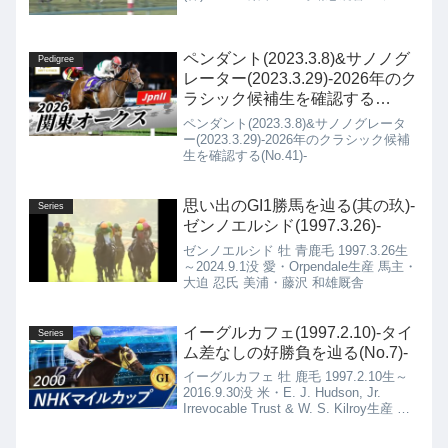
リチャード(2014.3.10)の4代血統表ハー
ツクライ鹿毛 2001.4.15種付け時活性
値：1.00サンデ...
ペンダント(2023.3.8)&サノノグ
Pedigree
レーター(2023.3.29)-2026年のク
ラシック候補生を確認する
(No.41)-
ペンダント(2023.3.8)&サノノグレータ
ー(2023.3.29)-2026年のクラシック候補
生を確認する(No.41)-
思い出のGI1勝馬を辿る(其の玖)-
Series
ゼンノエルシド(1997.3.26)-
ゼンノエルシド 牡 青鹿毛 1997.3.26生
～2024.9.1没 愛・Orpendale生産 馬主・
大迫 忍氏 美浦・藤沢 和雄厩舎
イーグルカフェ(1997.2.10)-タイ
Series
ム差なしの好勝負を辿る(No.7)-
イーグルカフェ 牡 鹿毛 1997.2.10生～
2016.9.30没 米・E. J. Hudson, Jr.
Irrevocable Trust & W. S. Kilroy生産 馬
主・西川 清氏 美浦・小島 太厩舎