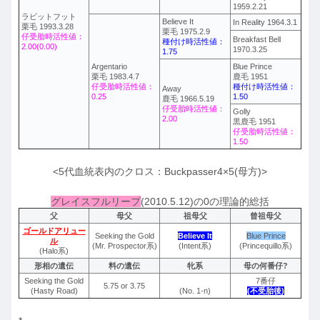
1959.2.21
ラビットフット
Believe It
In Reality 1964.3.1
栗毛 1993.3.28
栗毛 1975.2.9
仔受胎時活性値：
Breakfast Bell
種付け時活性値：
2.00(0.00)
1970.3.25
1.75
Argentario
Blue Prince
栗毛 1983.4.7
鹿毛 1951
仔受胎時活性値：
種付け時活性値：
Away
0.25
1.50
鹿毛 1966.5.19
仔受胎時活性値：
Golly
2.00
黒鹿毛 1951
仔受胎時活性値：
1.50
<5代血統表内のクロス：Buckpasser4×5(母方)>
グレイスフルリープ
(2010.5.12)の0の理論的総括
父
母父
祖母父
曾祖母父
ゴールドアリュー
Seeking the Gold
Believe It
Blue Prince
ル
(Mr. Prospector系)
(Intent系)
(Princequillo系)
(Halo系)
形相の遺伝
料の遺伝
牝系
母の何番仔?
Seeking the Gold
7番仔
5.75 or 3.75
(Hasty Road)
(No. 1-n)
(不受胎後)