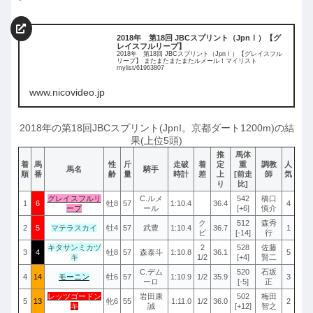
*
2018年 第18回 JBCスプリント（JpnⅠ）【グ
レイスフルリープ】
2018年 第18回 JBCスプリント（JpnⅠ）【グレイスフル
リープ】 またまたまたまたルメール！マイリスト
mylist/61963807
www.nicovideo.jp
2018年の第18回JBCスプリント(JpnI。京都ダート1200m)の結
果(上位5頭)
推
馬体
着
馬
性
斤
走破
着
定
重
調教
人
馬名
騎手
順
番
齢
量
時計
差
上
[前走
師
気
り
比]
グレイスフルリ
C.ルメ
542
橋口
1
6
牡8
57
1:10.4
36.4
4
ープ
ール
[+6]
慎介
ク
512
森秀
2
5
マテラスカイ
牡4
57
武豊
1:10.4
36.7
1
ビ
[-14]
行
キタサンミカヅ
2
528
佐藤
3
4
牡8
57
森泰斗
1:10.8
36.1
5
キ
1/2
[+4]
賢二
C.デム
520
石坂
4
14
モーニン
牡6
57
1:10.9
1/2
35.9
3
ーロ
[-5]
正
レッツゴードン
岩田康
502
梅田
5
13
牝6
55
1:11.0
1/2
36.0
2
キ
誠
[+12]
智之