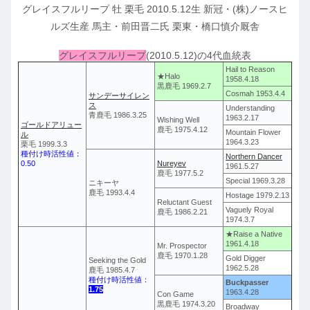
グレイスフルリープ 牡 栗毛 2010.5.12生 新冠・(株)ノースヒ
ルズ生産 馬主・前田晋二氏 栗東・橋口慎介厩舎
グレイスフルリープ
(2010.5.12)の4代血統表
Hail to Reason
★Halo
1958.4.18
黒鹿毛 1969.2.7
Cosmah 1953.4.4
サンデーサイレン
ス
Understanding
青鹿毛 1986.3.25
1963.2.17
Wishing Well
ゴールドアリュー
鹿毛 1975.4.12
Mountain Flower
ル
1964.3.23
栗毛 1999.3.3
種付け時活性値：
Northern Dancer
0.50
Nureyev
1961.5.27
鹿毛 1977.5.2
Special 1969.3.28
ニキーヤ
鹿毛 1993.4.4
Hostage 1979.2.13
Reluctant Guest
Vaguely Royal
鹿毛 1986.2.21
1974.3.7
★Raise a Native
1961.4.18
Mr. Prospector
鹿毛 1970.1.28
Gold Digger
Seeking the Gold
1962.5.28
鹿毛 1985.4.7
種付け時活性値：
Buckpasser
1.75
1963.4.28
Con Game
黒鹿毛 1974.3.20
Broadway