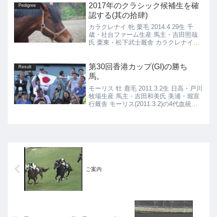
2017年のクラシック候補生を確
Pedigree
認する(其の拾肆)
カラクレナイ 牝 栗毛 2014.4.29生 千
歳・社台ファーム生産 馬主・吉田照哉
氏 栗東・松下武士厩舎 カラクレナイ
(2014.4.29)の4代血統表 ローエングリン
栗毛 1999.6.8 種付け時活性値：1.50
Singspiel...
第30回香港カップ(GI)の勝ち
Result
馬。
モーリス 牡 鹿毛 2011.3.2生 日高・戸川
牧場生産 馬主・吉田和美氏 美浦・堀宣
行厩舎 モーリス(2011.3.2)の4代血統表
スクリーンヒーロー 栗毛 2004.4.18 種
付け時活性値：1.50 ★ グラスワンダー
栗毛 19...
ご案内