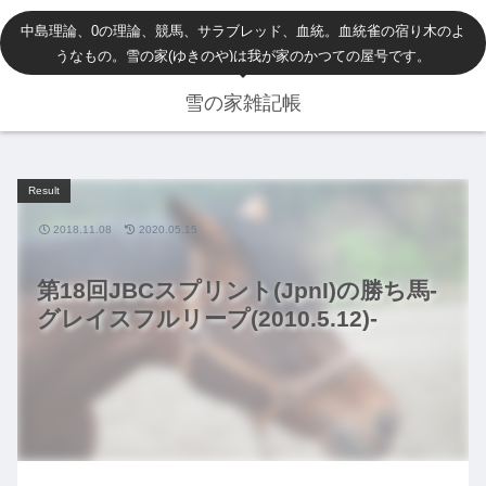
中島理論、0の理論、競馬、サラブレッド、血統。血統雀の宿り木のよ
うなもの。雪の家(ゆきのや)は我が家のかつての屋号です。
雪の家雑記帳
Result
2018.11.08
2020.05.15
第18回JBCスプリント(JpnI)の勝ち馬-
グレイスフルリープ(2010.5.12)-