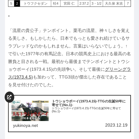
5
2
トウフクセダン
牡4
宮田 仁
2:37.2
3・1/2
大久保 末吉
7
*
「流星の貴公子」テンポイント。栗毛の流星、神々しさを覚え
る美しさ。もしかしたら、日本でもっとも愛され続けているサ
ラブレッドなのかもしれません。言葉はいらないでしょう。↑
で引いた1977年の有馬記念。日本の競馬史上における最高の名
勝負と目される一戦。最初から最後までテンポイントとトウシ
ョウボーイ(1973.4.15)の先頭争い。そして最後に
グリーングラ
ス(1973.4.5)
も加わって、TTG3頭が傑出した存在であること
を見せ付けたのでした。
トウショウボーイ(1973.4.15)-TTGの生誕50年に
寄せて(No.1)-
トウショウボーイ(1973.4.15)-TTGの生誕50年に寄せて
(No.1)-
2023.12.19
yukinoya.net