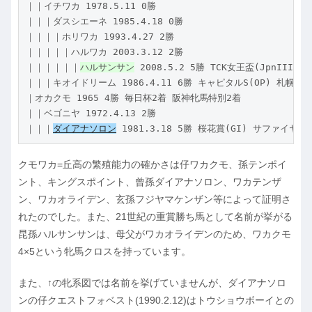
｜｜イチワカ 1978.5.11 0勝

｜｜｜ダスシエーネ 1985.4.18 0勝

｜｜｜｜ホリワカ 1993.4.27 2勝

｜｜｜｜｜ハルワカ 2003.3.12 2勝

｜｜｜｜｜｜
ハルサンサン
 2008.5.2 5勝 TCK女王盃(JpnIII)ほか
｜｜｜キオイドリーム 1986.4.11 6勝 キャピタルS(OP) 札幌日刊
｜オカクモ 1965 4勝 毎日杯2着 阪神牝馬特別2着

｜｜ベゴニヤ 1972.4.13 2勝

｜｜｜
ダイアナソロン
 1981.3.18 5勝 桜花賞(GI) サファイヤS(
クモワカ=丘高の繁殖能力の確かさは仔ワカクモ、孫テンポイ
ント、キングスポイント、曾孫ダイアナソロン、ワカテンザ
ン、ワカオライデン、玄孫フジヤマケンザン等によって証明さ
れたのでした。また、21世紀の重賞勝ち馬として名前が挙がる
昆孫ハルサンサンは、母父がワカオライデンのため、ワカクモ
4×5という牝馬クロスを持っています。
また、↑の牝系図では名前を挙げていませんが、ダイアナソロ
ンの仔クエストフォベスト(1990.2.12)はトウショウボーイとの