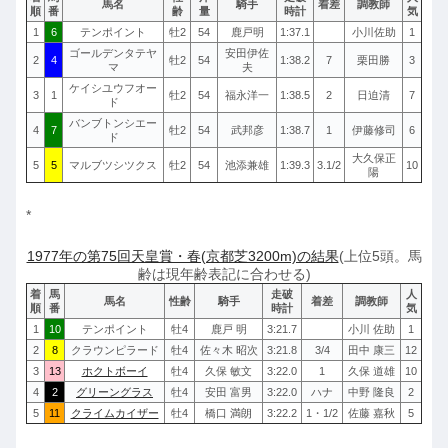
馬名
騎手
着差
調教師
順
番
齢
量
時計
気
1
6
テンポイント
牡2
54
鹿戸明
1:37.1
小川佐助
1
ゴールデンタテヤ
安田伊佐
2
4
牡2
54
1:38.2
7
栗田勝
3
マ
夫
ケイシユウフオー
3
1
牡2
54
福永洋一
1:38.5
2
日迫清
7
ド
バンブトンシエー
4
7
牡2
54
武邦彦
1:38.7
1
伊藤修司
6
ド
大久保正
5
5
マルブツシツクス
牡2
54
池添兼雄
1:39.3
3.1/2
10
陽
*
1977年の第75回天皇賞・春(京都芝3200m)の結果
(上位5頭。馬
齢は現年齢表記に合わせる)
着
馬
走破
人
馬名
性齢
騎手
着差
調教師
順
番
時計
気
1
10
テンポイント
牡4
鹿戸 明
3:21.7
小川 佐助
1
2
8
クラウンピラード
牡4
佐々木 昭次
3:21.8
3/4
田中 康三
12
3
13
ホクトボーイ
牡4
久保 敏文
3:22.0
1
久保 道雄
10
4
2
グリーングラス
牡4
安田 富男
3:22.0
ハナ
中野 隆良
2
5
11
クライムカイザー
牡4
橋口 満朗
3:22.2
1・1/2
佐藤 嘉秋
5