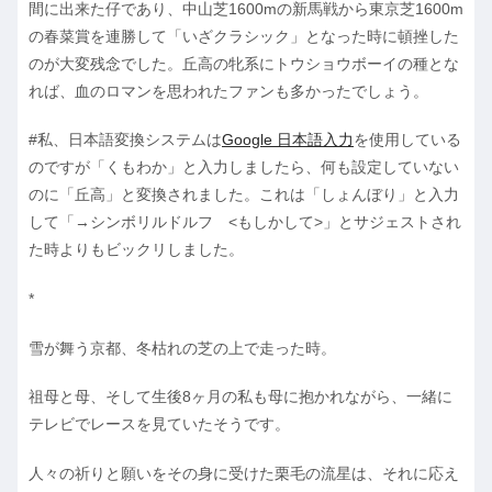
間に出来た仔であり、中山芝1600mの新馬戦から東京芝1600m
の春菜賞を連勝して「いざクラシック」となった時に頓挫した
のが大変残念でした。丘高の牝系にトウショウボーイの種とな
れば、血のロマンを思われたファンも多かったでしょう。
#私、日本語変換システムは
Google 日本語入力
を使用している
のですが「くもわか」と入力しましたら、何も設定していない
のに「丘高」と変換されました。これは「しょんぼり」と入力
して「→シンボリルドルフ <もしかして>」とサジェストされ
た時よりもビックリしました。
*
雪が舞う京都、冬枯れの芝の上で走った時。
祖母と母、そして生後8ヶ月の私も母に抱かれながら、一緒に
テレビでレースを見ていたそうです。
人々の祈りと願いをその身に受けた栗毛の流星は、それに応え