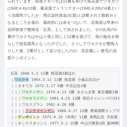
られています。祖母クモワカは11勝を挙げて桜花賞でツキカワ
(1948.4.4)の2着、菊花賞でトラツクオー(1948.4.28)の4着とい
う活躍馬でしたが、馬伝染性貧血(伝貧)と診断されて殺処分と
なるところを逃れ、最終的には命をつないで、北海道は早来の
吉田牧場で繁殖名「丘高」として供されました。その丘高の5
番仔ワカクモはやはり母と同じく11勝を挙げて、母の無念を晴
らして桜花賞馬となったのでした。そうしてワカクモが繁殖入
りした後、2番仔として送り出したのが、見目麗しい栗毛の流
星テンポイント。
丘高 1948.5.2 11勝 桜花賞2着ほか

｜
ワカクモ
 1963.3.12 11勝 桜花賞 小倉記念ほか

｜｜オキワカ 1972.3.27 6勝 中京記念3着

｜｜｜
ワカテンザン
 1979.4.13 3勝 きさらぎ賞 東京優駿2着 皐
｜｜｜
ワカオライデン
 1981.4.25 13勝 朝日チャレンジC(GIII)ほ
｜｜｜ワカスズラン 1982.4.20 0勝

｜｜｜｜
フジヤマケンザン
 1988.4.17 12勝 香港国際カップ(GII
｜｜
テンポイント
 1973.4.19 (本馬) 11勝 有馬記念 天皇賞
｜｜キングスポイント 1977.5.1 15勝 中山大障害2回 阪神障害S3