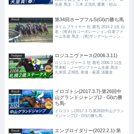
生産 馬主・三木 正浩氏 栗東・杉山 晴
紀厩舎
第34回ホープフルS(GI)の勝ち馬
Result
タイムフライヤー 牡 鹿毛 2015.2.1生 白
老・(有)社台コーポレーション白老ファ
ーム生産 馬主・(有)サンデーレーシング
栗東・松田国英厩舎タイムフライヤー
(2015.2.1)の4代血統表ハーツクライ鹿毛
2001.4.15種付け時...
ロジユニヴァース(2006.3.11)
Pedigree
ロジユニヴァース 牡 鹿毛 2006.3.11生
早来町・ノーザンファーム生産 馬主・
久米田 正明氏 美浦・萩原 清厩舎
イロゴトシ(2017.3.7)-第26回中
Result
山グランドジャンプ(J・GI)の勝
ち馬-
イロゴトシ(2017.3.7)-第26回中山グラン
ドジャンプ(J・GI)の勝ち馬-
エンブロイダリー(2022.2.1)-第
Result