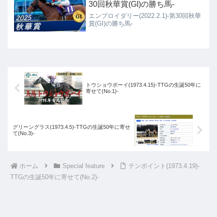
30回秋華賞(GI)の勝ち馬-
エンブロイダリー(2022.2.1)-第30回秋華
賞(GI)の勝ち馬-
トウショウボーイ(1973.4.15)-TTGの生誕50年に
寄せて(No.1)-
グリーングラス(1973.4.5)-TTGの生誕50年に寄せ
て(No.3)-
ホーム
Special feature
テンポイント(1973.4.19)-
TTGの生誕50年に寄せて(No.2)-