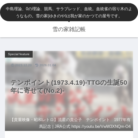
中島理論、0の理論、競馬、サラブレッド、血統。血統雀の宿り木のよ
うなもの。雪の家(ゆきのや)は我が家のかつての屋号です。
雪の家雑記帳
Special feature
2023.12.20
2026.01.04
テンポイント(1973.4.19)-TTGの生誕50
年に寄せて(No.2)-
【貴重映像・昭和レトロ】流星の貴公子 テンポイント 1977年有
馬記念 | JRA公式 https://youtu.be/VwW3XNQm-O4