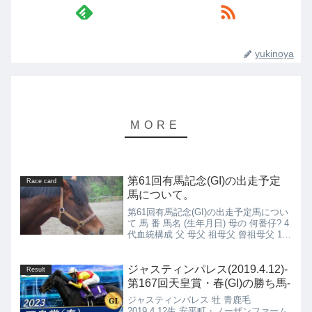
yukinoya
第61回有馬記念(GI)の出走予定
Race card
馬について。
第61回有馬記念(GI)の出走予定馬につい
て 馬 番 馬名 (生年月日) 母の 何番仔? 4
代血統構成 父 母父 祖母父 曾祖母父 1
キタサンブラック(2012.3.10) 3番仔 (2連
産目) ブラックタイド サクラバクシンオ
ー ジャッ...
ジャスティンパレス(2019.4.12)-
Result
第167回天皇賞・春(GI)の勝ち馬-
ジャスティンパレス 牡 青鹿毛
2019.4.12生 安平町・ノーザンファーム