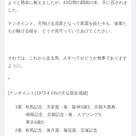
ようと懸命に耐えましたが、43日間の闘病の末、天に召されま
した。
テンポイント。天翔ける流星となって星霜を経た今も、後輩た
ちが駆ける様を、どうぞ見守っていてあげてください。
それでは、これから走る馬、人すべてがどうか無事であります
ように。
*
[テンポイント(1973.4.19)の主な競走成績]
有馬記念、天皇賞・春、阪神3歳S、京都大賞典、
鳴尾記念、京都記念・春、スプリングS、
東京4歳S
有馬記念、皐月賞、菊花賞、宝塚記念