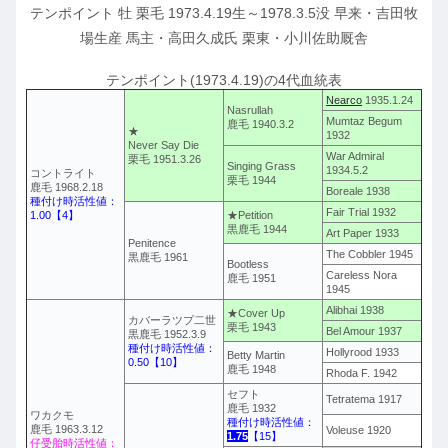
テンポイント 牡 栗毛 1973.4.19生～1978.3.5没 早来・吉田牧
場生産 馬主・高田久成氏 栗東・小川佐助厩舎
テンポイント(1973.4.19)の4代血統表
Nearco
1935.1.24
Nasrullah
Mumtaz Begum
鹿毛 1940.3.2
★
1932
Never Say Die
War Admiral
栗毛 1951.3.26
Singing Grass
1934.5.2
コントライト
栗毛 1944
鹿毛 1968.2.18
Boreale 1938
種付け時活性値：
Fair Trial 1932
1.00【4】
★Petition
黒鹿毛 1944
Art Paper 1933
Penitence
The Cobbler 1945
黒鹿毛 1961
Bootless
Careless Nora
鹿毛 1951
1945
Alibhai 1938
★Cover Up
カバーラツプ二世
栗毛 1943
Bel Amour 1937
黒鹿毛 1952.3.9
種付け時活性値：
Hollyrood 1933
Betty Martin
0.50【10】
鹿毛 1948
Rhoda F. 1942
セフト
Tetratema 1917
鹿毛 1932
ワカクモ
種付け時活性値：
鹿毛 1963.3.12
Voleuse 1920
1.75
【15】
仔受胎時活性値：