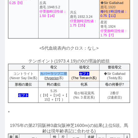
0.25【9】
丘高
◆
Sir Gallahad
鹿毛 1948.5.2
鹿毛 1920
仔受胎時活性値：
種付け時活性値：
月丘
1.50【14】
0.75【11】
鹿毛 1932.3.24
仔受胎時活性値：
星若
1.75【15】
青毛 1924
仔受胎時活性値：
1.75【7】
<5代血統表内のクロス：なし>
テンポイント(1973.4.19)の0の理論的総括
父
母父
祖母父
曾祖母父
コントライト
カバーラツプ二世
セフト
◆Sir Gallahad
(Never Say Die系)
(
Hyperion
系)
(The Tetrarch系)
(Teddy系)
形相の遺伝
料の遺伝
牝系
母の何番仔?
5.25
母が桜花賞馬
2番仔
セフト
(【9】+【14】+【
(No. 3 星若系)
(2連産目)
15】+【7】)
*
1975年の第27回阪神3歳S(阪神芝1600m)の結果(上位5頭。馬
齢は現年齢表記に合わせる)
着
馬
性
斤
走破
人