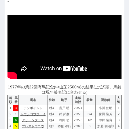
*
1977年の第22回有馬記念(中山芝2500m)の結果
(上位5頭。馬齢
は現年齢表記に合わせる)
着
馬
走破
人
馬名
性齢
騎手
着差
調教師
順
番
時計
気
1
3
テンポイント
牡4
鹿戸 明
2:35.4
小川 佐助
1
2
1
トウシヨウボーイ
牡4
武 邦彦
2:35.5
3/4
保田 隆芳
2
3
6
グリーングラス
牡4
嶋田 功
2:35.6
1/2
中野 隆良
3
4
5
プレストウコウ
牡3
郷原 洋行
2:36.6
6
加藤 朝治郎
4