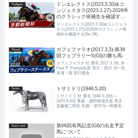
東京・尾形藤吉厩舎
ドンエレクトス(2023.3.30)&コ
Pedigree
ンジェスタス(2023.1.27)-2026年
のクラシック候補生を確認する
(No.38)-
ドンエレクトス(2023.3.30)&コンジェス
タス(2023.1.27)-2026年のクラシック候
補生を確認する(No.38)-
カフェファラオ(2017.3.3)-第39
Result
回フェブラリーS(GI)の勝ち馬-
カフェファラオ 牡 鹿毛 2017.3.3生 米・
Paul P. Pompa生産 馬主・西川 光一氏
美浦・堀 宣行厩舎
トサミドリ(1946.5.20)
Series
トサミドリ 牡 鹿毛 1946.5.20生～
1970.8.8没 青森・盛田牧場生産 馬主・
斎藤健二郎氏 札幌・望月与一郎厩舎→
札幌・稗田虎伊厩舎
第66回有馬記念(GI)の出走予定
Race card
馬について