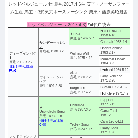
レッドベルジュール 牡 鹿毛 2017.4.6生 安平・ノーザンファー
ム生産 馬主・(株)東京ホースレーシング 栗東・藤原英昭厩舎
レッドベルジュール(2017.4.6)
の4代血統表
Hail to Reason
★Halo
1958.4.18
黒鹿毛 1969.2.7
Cosmah 1953.4.4
サンデーサイレン
ス
Understanding
青鹿毛 1986.3.25
1963.2.17
ディープインパク
Wishing Well
ト
鹿毛 1975.4.12
Mountain Flower
鹿毛 2002.3.25
1964.3.23
種付け時活性値：
Lyphard
1969.5.10
1.50
Alzao
Lady Rebecca
ウインドインハー
鹿毛 1980.2.28
1971.2.28
ヘア
鹿毛 1991.2.20
Busted 1963.3.16
Burghclere
鹿毛 1977.4.26
Highclere
1971.4.9
Fappiano
1977.5.19
Unbridled
★
鹿毛 1987.3.5
Gana Facil
Unbridled’s Song
1981.2.9
芦毛 1993.2.18
種付け時活性値：
Caro 1967.4.11
0.00
Trolley Song
Lucky Spell
芦毛 1983.4.13
1971.1.28
レッドファンタジ