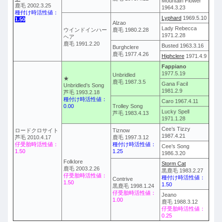
Mountain Flower
鹿毛 2002.3.25
1964.3.23
種付け時活性値：
Lyphard
1969.5.10
1.50
Alzao
Lady Rebecca
ウインドインハー
鹿毛 1980.2.28
1971.2.28
ヘア
鹿毛 1991.2.20
Busted 1963.3.16
Burghclere
鹿毛 1977.4.26
Highclere
1971.4.9
Fappiano
1977.5.19
Unbridled
★
鹿毛 1987.3.5
Gana Facil
Unbridled’s Song
1981.2.9
芦毛 1993.2.18
種付け時活性値：
Caro 1967.4.11
0.00
Trolley Song
Lucky Spell
芦毛 1983.4.13
1971.1.28
Cee’s Tizzy
ロードクロサイト
Tiznow
1987.4.21
芦毛 2010.4.17
鹿毛 1997.3.12
仔受胎時活性値：
種付け時活性値：
Cee’s Song
1.50
1.25
1986.3.20
Folklore
Storm Cat
鹿毛 2003.2.26
黒鹿毛 1983.2.27
仔受胎時活性値：
種付け時活性値：
Contrive
1.50
1.50
黒鹿毛 1998.1.24
仔受胎時活性値：
Jeano
1.00
鹿毛 1988.3.12
仔受胎時活性値：
0.25