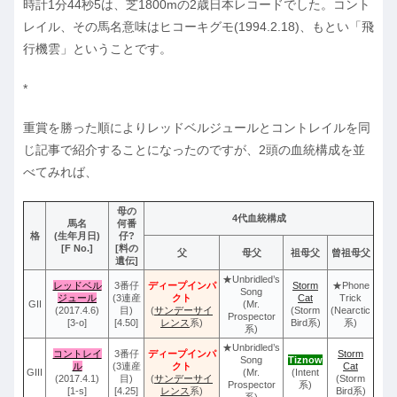
時計1分44秒5は、芝1800mの2歳日本レコードでした。コント
レイル、その馬名意味はヒコーキグモ(1994.2.18)、もとい「飛
行機雲」ということです。
*
重賞を勝った順によりレッドベルジュールとコントレイルを同
じ記事で紹介することになったのですが、2頭の血統構成を並
べてみれば、
母の
4代血統構成
馬名
何番
格
(生年月日)
仔?
[F No.]
[料の
父
母父
祖母父
曾祖母父
遺伝]
★Unbridled’s
レッドベル
3番仔
ディープインパ
Storm
★Phone
Song
ジュール
(3連産
クト
Cat
Trick
GII
(Mr.
(2017.4.6)
目)
(
サンデーサイ
(Storm
(Nearctic
Prospector
[3-o]
[4.50]
レンス
系)
Bird系)
系)
系)
★Unbridled’s
コントレイ
3番仔
ディープインパ
Storm
Song
Tiznow
ル
(3連産
クト
Cat
GIII
(Mr.
(Intent
(2017.4.1)
目)
(
サンデーサイ
(Storm
Prospector
系)
[1-s]
[4.25]
レンス
系)
Bird系)
系)