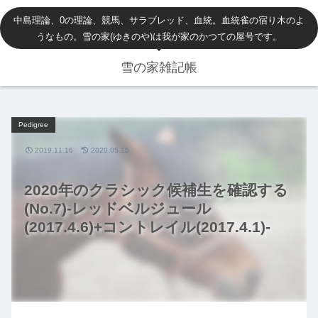
中島理論、0の理論、競馬、サラブレッド、血統。血統雀の宿り木のよ
うなもの。雪の家(ゆきのや)は我が家のかつての屋号です。
雪の家雑記帳
Pedigree
2019.11.16
2020.05.15
2020年のクラシック候補生を確認する
(No.7)-レッドベルジュール
(2017.4.6)+コントレイル(2017.4.1)-