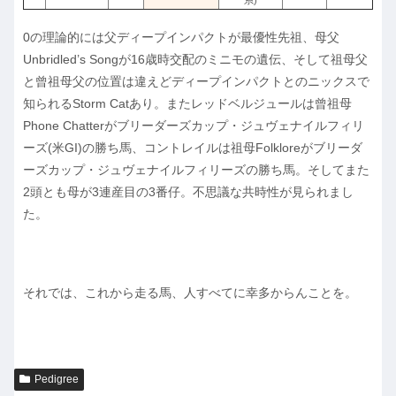
0の理論的には父ディープインパクトが最優性先祖、母父
Unbridled’s Songが16歳時交配のミニモの遺伝、そして祖母父
と曾祖母父の位置は違えどディープインパクトとのニックスで
知られるStorm Catあり。またレッドベルジュールは曾祖母
Phone Chatterがブリーダーズカップ・ジュヴェナイルフィリ
ーズ(米GI)の勝ち馬、コントレイルは祖母Folkloreがブリーダ
ーズカップ・ジュヴェナイルフィリーズの勝ち馬。そしてまた
2頭とも母が3連産目の3番仔。不思議な共時性が見られまし
た。
それでは、これから走る馬、人すべてに幸多からんことを。
Pedigree