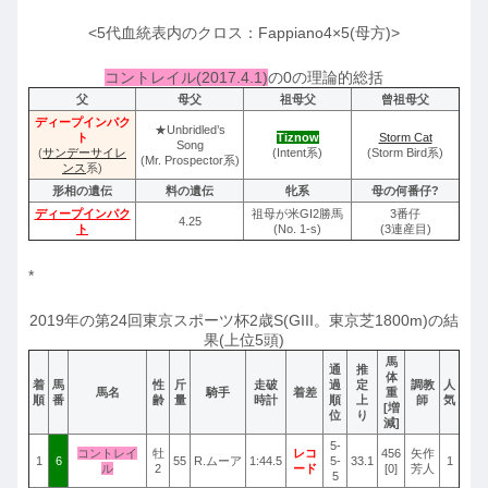
<5代血統表内のクロス：Fappiano4×5(母方)>
コントレイル(2017.4.1)
の0の理論的総括
父
母父
祖母父
曾祖母父
ディープインパク
★Unbridled’s
ト
Tiznow
Storm Cat
Song
(
サンデーサイレ
(Intent系)
(Storm Bird系)
(Mr. Prospector系)
ンス
系)
形相の遺伝
料の遺伝
牝系
母の何番仔?
ディープインパク
祖母が米GI2勝馬
3番仔
4.25
ト
(No. 1-s)
(3連産目)
*
2019年の第24回東京スポーツ杯2歳S(GIII。東京芝1800m)の結
果(上位5頭)
馬
通
推
体
着
馬
性
斤
走破
過
定
調教
人
馬名
騎手
着差
重
順
番
齢
量
時計
順
上
師
気
[増
位
り
減]
5-
コントレイ
牡
レコ
456
矢作
1
6
55
R.ムーア
1:44.5
5-
33.1
1
ル
2
ード
[0]
芳人
5