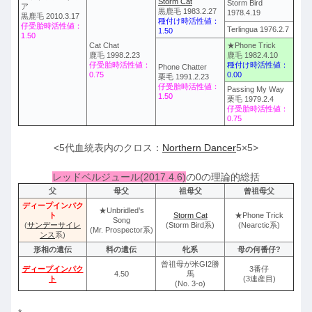
Storm Cat
Storm Bird
ア
黒鹿毛 1983.2.27
1978.4.19
黒鹿毛 2010.3.17
種付け時活性値：
仔受胎時活性値：
Terlingua 1976.2.7
1.50
1.50
Cat Chat
★Phone Trick
鹿毛 1998.2.23
鹿毛 1982.4.10
仔受胎時活性値：
種付け時活性値：
Phone Chatter
0.75
0.00
栗毛 1991.2.23
仔受胎時活性値：
Passing My Way
1.50
栗毛 1979.2.4
仔受胎時活性値：
0.75
<5代血統表内のクロス：
Northern Dancer
5×5>
レッドベルジュール(2017.4.6)
の0の理論的総括
父
母父
祖母父
曾祖母父
ディープインパク
★Unbridled’s
ト
Storm Cat
★Phone Trick
Song
(
サンデーサイレ
(Storm Bird系)
(Nearctic系)
(Mr. Prospector系)
ンス
系)
形相の遺伝
料の遺伝
牝系
母の何番仔?
曾祖母が米GI2勝
ディープインパク
3番仔
4.50
馬
ト
(3連産目)
(No. 3-o)