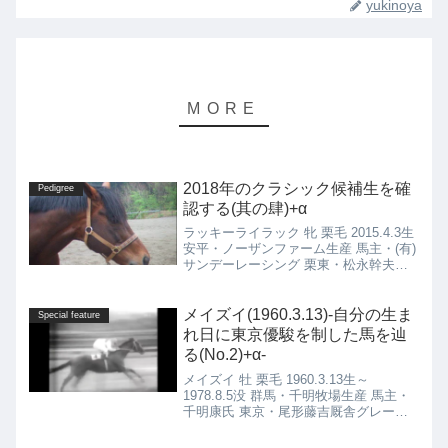
yukinoya
2018年のクラシック候補生を確
Pedigree
認する(其の肆)+α
ラッキーライラック 牝 栗毛 2015.4.3生
安平・ノーザンファーム生産 馬主・(有)
サンデーレーシング 栗東・松永幹夫厩
舎ラッキーライラック(2015.4.3)の4代血
統表オルフェーヴル栗毛 2008.5.14種付
け時活性値：1.50...
メイズイ(1960.3.13)-自分の生ま
Special feature
れ日に東京優駿を制した馬を辿
る(No.2)+α-
メイズイ 牡 栗毛 1960.3.13生～
1978.8.5没 群馬・千明牧場生産 馬主・
千明康氏 東京・尾形藤吉厩舎グレート
ヨルカ 牡 黒鹿毛 1960.3.21生～1981.2
没 青森・盛田牧場生産 馬主・小野晃氏