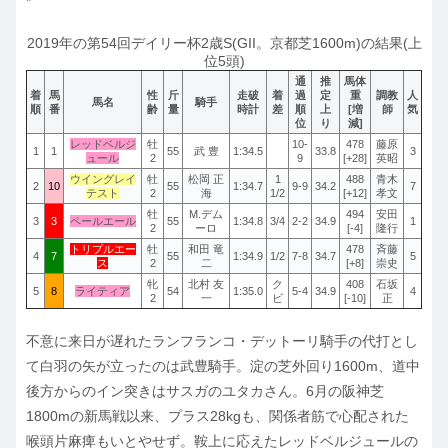
*
2019年の第54回デイリー杯2歳S(GII。京都芝1600m)の結果(上
位5頭)
通
推
馬体
着
馬
性
斤
走破
着
過
定
重
調教
人
馬名
騎手
順
番
齢
量
時計
差
順
上
[増
師
気
位
り
減]
レッドベルジ
牡
10-
478
藤原
1
1
55
武 豊
1:34.5
33.8
3
ュール
2
9
[+28]
英昭
ウイングレイ
牡
松岡 正
1
488
青木
2
10
55
1:34.7
9-9
34.2
7
テスト
2
海
1/2
[+12]
孝文
牡
M.デム
494
安田
3
3
ペールエール
55
1:34.8
3/4
2-2
34.9
1
2
ーロ
[-4]
隆行
トリプルエー
牡
和田 竜
478
斉藤
4
7
55
1:34.9
1/2
7-8
34.7
5
ス
2
二
[+8]
崇史
牝
北村 友
ク
408
石坂
5
8
ライティア
54
1:35.0
5-4
34.9
4
2
一
ビ
[-10]
正
不意に来日が遅れたランフランコ・デットーリ騎手の代打とし
て白羽の矢が立ったのは武豊騎手。淀の芝外回り1600m、道中
後方からのイン突きはサスガのユタカさん。6月の阪神芝
1800mの新馬戦以来、プラス28kgも、関係者筋で心配された
喉頭片麻痺もいとやせず。鞍上に応えたレッドベルジュールの