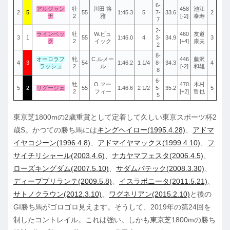
6-
アルジャン
牡
川田 将
458
池江
2
5
55
1:45.3
5
7-
33.6
2
ナ
2
雅
[-2]
泰寿
7
2-
ラインベッ
牡
W.ビュ
460
友道
3
1
55
1:46.0
4
3-
34.9
3
ク
2
イック
[+4]
康夫
2
8-
オーロラフ
牝
C.ルメー
446
藤沢
4
3
54
1:46.2
1 1/4
8-
34.3
4
ラッシュ
2
ル
[-2]
和雄
8
6-
牡
O.マー
470
木村
5
2
リグージェ
55
1:46.6
2 1/2
5-
35.2
5
2
フィー
[+2]
哲也
5
東京芝1800mの2歳重賞として定着して久しい東京スポーツ杯2
歳S。かつての勝ち馬には
キングヘイロー(1995.4.28)
、
アドマ
イヤコジーン(1996.4.8)
、
アドマイヤマックス(1999.4.10)
、
フ
サイチリシャール(2003.4.6)
、
ナカヤマフェスタ(2006.4.5)
、
ローズキングダム(2007.5.10)
、
サダムパテック(2008.3.30)
、
ディープブリランテ(2009.5.8)
、
イスラボニータ(2011.5.21)
、
サトノクラウン(2012.3.10)
、
ワグネリアン(2015.2.10)
と後の
GI勝ち馬がゴロゴロ見えます。そうして、2019年の第24回を
制したコントレイル。これは強い。しかも東京芝1800mの勝ち