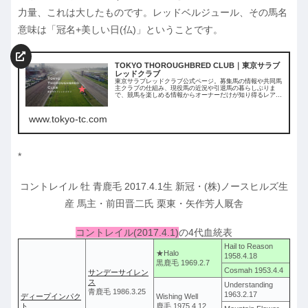
力量、これは大したものです。レッドベルジュール、その馬名
意味は「冠名+美しい日(仏)」ということです。
TOKYO THOROUGHBRED CLUB｜東京サラブ
レッドクラブ
東京サラブレッドクラブ公式ページ。募集馬の情報や共同馬
主クラブの仕組み、現役馬の近況や引退馬の暮らしぶりま
で、競馬を楽しめる情報からオーナーだけが知り得るレアな
情報まで、多彩なコンテンツを発信しています。
www.tokyo-tc.com
*
コントレイル 牡 青鹿毛 2017.4.1生 新冠・(株)ノースヒルズ生
産 馬主・前田晋二氏 栗東・矢作芳人厩舎
コントレイル(2017.4.1)
の4代血統表
Hail to Reason
★Halo
1958.4.18
黒鹿毛 1969.2.7
Cosmah 1953.4.4
サンデーサイレン
ス
Understanding
青鹿毛 1986.3.25
1963.2.17
ディープインパク
Wishing Well
ト
鹿毛 1975.4.12