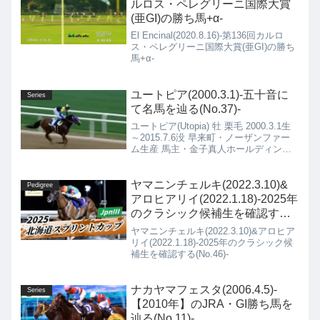
ルロス・ペレグリーニ国際大賞
(亜GI)の勝ち馬+α-
El Encinal(2020.8.16)-第136回カルロ
ス・ペレグリーニ国際大賞(亜GI)の勝ち
馬+α-
ユートピア(2000.3.1)-五十音に
Series
て名馬を辿る(No.37)-
ユートピア(Utopia) 牡 栗毛 2000.3.1生
～2015.7.6没 早来町・ノーザンファー
ム生産 馬主・金子真人ホールディング
ス(株) 栗東・橋口 弘次郎厩舎→UAE・
Saeed bin Suroor厩舎
ヤマニンチェルキ(2022.3.10)&
Pedigree
アロヒアリイ(2022.1.18)-2025年
のクラシック候補生を確認する
(No.46)-
ヤマニンチェルキ(2022.3.10)&アロヒア
リイ(2022.1.18)-2025年のクラシック候
補生を確認する(No.46)-
ナカヤマフェスタ(2006.4.5)-
Series
【2010年】のJRA・GI勝ち馬を
辿る(No.11)-