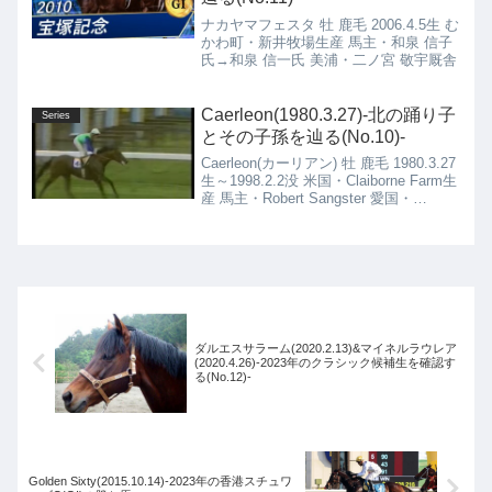
ナカヤマフェスタ 牡 鹿毛 2006.4.5生 む
かわ町・新井牧場生産 馬主・和泉 信子
氏→和泉 信一氏 美浦・二ノ宮 敬宇厩舎
Caerleon(1980.3.27)-北の踊り子
Series
とその子孫を辿る(No.10)-
Caerleon(カーリアン) 牡 鹿毛 1980.3.27
生～1998.2.2没 米国・Claiborne Farm生
産 馬主・Robert Sangster 愛国・
Vincent O’Brien厩舎
ダルエスサラーム(2020.2.13)&マイネルラウレア
(2020.4.26)-2023年のクラシック候補生を確認す
る(No.12)-
Golden Sixty(2015.10.14)-2023年の香港スチュワ