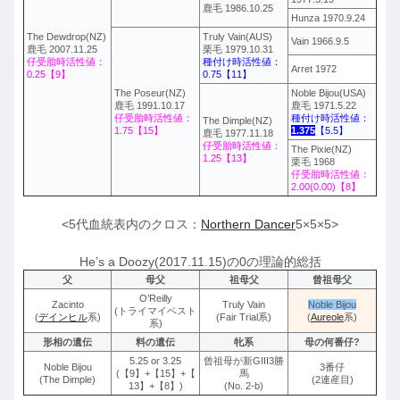
鹿毛 1986.10.25
Hunza 1970.9.24
The Dewdrop(NZ)
Truly Vain(AUS)
Vain 1966.9.5
鹿毛 2007.11.25
栗毛 1979.10.31
仔受胎時活性値：
種付け時活性値：
Arret 1972
0.25【9】
0.75【11】
The Poseur(NZ)
Noble Bijou(USA)
鹿毛 1991.10.17
鹿毛 1971.5.22
仔受胎時活性値：
種付け時活性値：
The Dimple(NZ)
1.75【15】
1.375
【5.5】
鹿毛 1977.11.18
仔受胎時活性値：
The Pixie(NZ)
1.25【13】
栗毛 1968
仔受胎時活性値：
2.00(0.00)【8】
<5代血統表内のクロス：
Northern Dancer
5×5×5>
He’s a Doozy(2017.11.15)の0の理論的総括
父
母父
祖母父
曾祖母父
O’Reilly
Zacinto
Truly Vain
Noble Bijou
(トライマイベスト
(
デインヒル
系)
(Fair Trial系)
(
Aureole
系)
系)
形相の遺伝
料の遺伝
牝系
母の何番仔?
5.25 or 3.25
曾祖母が新GIII3勝
Noble Bijou
3番仔
(【9】+【15】+【
馬
(The Dimple)
(2連産目)
13】+【8】)
(No. 2-b)