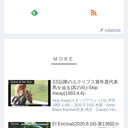
yukinoya
SS以降のエクリプス賞年度代表
Horse of the Year
馬を辿る(其の玖)-Skip
Away(1993.4.4)-
Skip Away(スキップアウェイ) 牡 芦毛
1993.4.4生～2010.5.14没 米国・Anna
Maria Barnhart生産 馬主・Carolyn Hine
米国・Hubert "Sonny" Hine厩舎
El Encinal(2020.8.16)-第136回カ
Result