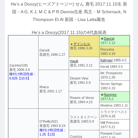
He’s a Doozy(ヒーズアドージー) せん 鹿毛 2017.11.15生 新
国・A G, K J, M C & P R Dennis生産 馬主・M Schirnack, N
Thompson Et Al 新国・Lisa Latta厩舎
He’s a Doozy(2017.11.15)の4代血統表
★
Danzig
1977.2.12
▲
デインヒル
鹿毛 1986.3.26
Razyana
Dansili
1981.4.18
黒鹿毛 1996.1.27
Kahyasi
1985.4.2
Hasili
Zacinto(GB)
鹿毛 1991.3.12
Kerali 1984.3.4
鹿毛 2006.3.6
Mr. Prospector
種付け時活性値：
1970.1.28
0.625【10.5】
Distant View
栗毛 1991.5.9
Seven Springs
Ithaca
1982.4.19
栗毛 2001.1.17
★
Nureyev
Reams of Verse
1977.5.2
栗毛 1994.4.23
Modena 1983.1.11
トライマイベスト
1975.4.28
ラストタイクーン
O’Reilly(NZ)
黒鹿毛 1983.5.9
Mill Princess
青鹿毛 1993.8.24
1977.5.21
種付け時活性値：
Pompeii Court
1.25【13】
Courtza
1977.3.19