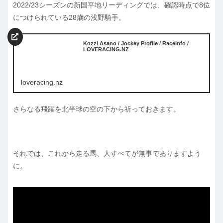
2022/23シーズンの新国平地リーディングでは、確認時点で8位
につけられている28歳の浅野騎手。
Kozzi Asano / Jockey Profile / RaceInfo /
LOVERACING.NZ
loveracing.nz
さらなる飛躍を北半球の空の下から祈っておきます。
それでは、これから走る馬、人すべてが無事でありますよう
に。