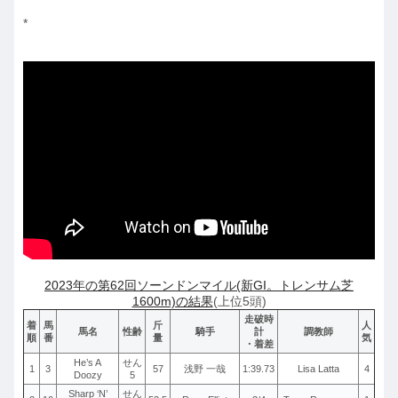
*
2023年の第62回ソーンドンマイル(新GI。トレンサム芝
1600m)の結果
(上位5頭)
走破時
着
馬
斤
人
馬名
性齢
騎手
計
調教師
順
番
量
気
・着差
He’s A
せん
1
3
57
浅野 一哉
1:39.73
Lisa Latta
4
Doozy
5
Sharp ‘N’
せん