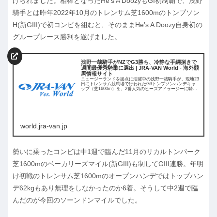
げられました。相棒となったHe’s A DoozyもGI初制覇で、浅野
騎手とは昨年2022年10月のトレンサム芝1600mのトンプソン
H(新GIII)で初コンビを組むと、そのままHe’s A Doozy自身初の
グループレース勝利を遂げました。
浅野一哉騎手がNZでG3勝ち、冷静な手綱捌きで
週間最優秀騎乗に選出 | JRA-VAN World - 海外競
馬情報サイト
ニュージーランドを拠点に活躍中の浅野一哉騎手が、現地23
日にトレンサム競馬場で行われたG3トンプソンハンデキャ
ップ（芝1600m）を、2番人気のヒーズアドゥージーに騎乗
して差し切り勝ち。その内容が同
world.jra-van.jp
勢いに乗ったコンビは中1週で臨んだ11月のリカルトンパーク
芝1600mのベーカリーズマイル(新GIII)も制してGIII連勝。年明
け初戦のトレンサム芝1600mのオープンハンデではトップハン
デ62kgもあり無理をしなかったのか6着。そうして中2週で臨
んだのが今回のソーンドンマイルでした。