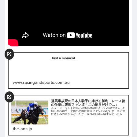
Just a moment...
www.racingandsports.com.au
落馬事故死の日本人騎手に捧げる勝利 レース後
の仕草に競馬ファン涙「この動きだけで…」
ニュージーランド競馬での落馬事故によって28歳で逝去した
柳田泰己騎手。突然の悲報に競馬ファンのみならず、各方面
に悲しみの声が広がったが、同僚の日本人騎手がとったレー
ス後に見せた追悼ポーズが海外で反響を呼んでいる。
the-ans.jp