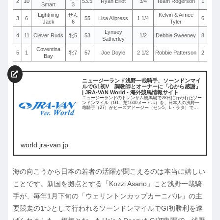
2
10
53.5
Ryan Elliot
3/4
Team Rogerson
1
Smart
3
Lightning
せん
Kelvin & Aimee
3
6
55
Lisa Allpress
1 1/4
6
Jack
6
Tyler
Lynsey
4
11
Clever Ruds
牝5
53
1/2
Debbie Sweeney
8
Satherley
Coventina
5
1
牝7
57
Joe Doyle
2 1/2
Robbie Patterson
2
Bay
ニュージーランド浅野一哉騎手、ソーンドンマイ
ルでG1初V 調教師とオーナーに「心から感謝」
| JRA-VAN World - 海外競馬情報サイト
ニュージーランドのトレンサム競馬場で28日に行われたソー
ンドンマイル（G1、芝1600メートル）を、日本人の浅野一
哉騎手（27）がヒーズアドージー（セン5、L・ラタ）で勝
利し、G1初制覇を果たした。
world.jra-van.jp
海の向こうから日本の若者の活躍が聞こえるのは本当に嬉しい
ことです。新国を拠点とする「Kozzi Asano」こと浅野一哉騎
手が、毎年1月下旬の「ウェリントンカップカーニバル」の主
要競走の1つとして行われるソーンドンマイルでGI初勝利を遂