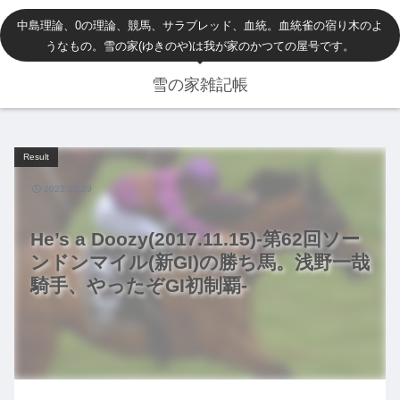
中島理論、0の理論、競馬、サラブレッド、血統。血統雀の宿り木のよ
うなもの。雪の家(ゆきのや)は我が家のかつての屋号です。
雪の家雑記帳
Result
2023.01.29
He’s a Doozy(2017.11.15)-第62回ソー
ンドンマイル(新GI)の勝ち馬。浅野一哉
騎手、やったぞGI初制覇-