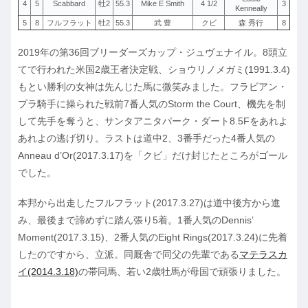
4
5
Scabbard
牡2
55.3
Mike E Smith
4 1/2
3
Kenneally
5
8
フルフラット
牡2
55.3
武 豊
クビ
森 秀行
8
2019年の第36回ブリーダーズカップ・ジュヴェナイル。8頭立
てで行われた米国2歳王者決定戦、ショウリノメガミ(1991.3.4)
もとい勝利の女神は先んじた馬に微笑みました。フラビアン・
プラ騎手に操られた戦前7番人気のStorm the Court、機先を制
して先手を奪うと、サンタアニタパーク・ダート8.5Fをあれよ
あれよの逃げ切り。ラストは道中2、3番手だった4番人気の
Anneau d’Or(2017.3.17)を「クビ」だけ封じたところがゴール
でした。
本邦から出走したフルフラット(2017.3.27)は道中後方から進
み、最後まで諦めずに踏ん張り5着。1番人気のDennis’
Moment(2017.3.15)、2番人気のEight Rings(2017.3.24)に先着
したのですから、立派。同厩舎で同父の先輩である
マテラスカ
イ(2014.3.18)
の帯同馬、若い2歳牡馬が母国で頑張りました。