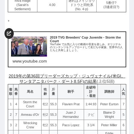
Riva Ridge
遡ればメイショウ
5番仔?
(Sarah’s
4.00
ドトウと同牝系
(3連産目?)
Settlement)
(No. 4-p)
*
2019 TVG Breeders' Cup Juvenile - Storm the
Court
YouTube でお気に入りの動画や音楽を楽しみ、オリジナル
のコンテンツをアップロードして友だちや家族、世界中の人
たちと共有しましょう。
www.youtube.com
2019年の第36回ブリーダーズカップ・ジュヴェナイル(米GI。
サンタアニタパーク・ダート8.5F)の結果
(上位5頭)
走破時
着
馬
性
斤
人
馬名
騎手
計
調教師
順
番
齢
量
気
・着差
Storm the
1
4
牡2
55.3
Flavien Prat
1:44.93
Peter Eurton
7
Court
Juan J
Blaine D
2
7
Anneau d’Or
牡2
55.3
クビ
5
Hernandez
Wright
Wrecking
3
2
牡2
55.3
Paco Lopez
3 1/4
Peter Miller
6
Crew
Eddie