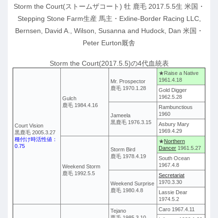
Storm the Court(ストームザコート) 牡 鹿毛 2017.5.5生 米国・
Stepping Stone Farm生産 馬主・Exline-Border Racing LLC,
Bernsen, David A., Wilson, Susanna and Hudock, Dan 米国・
Peter Eurton厩舎
Storm the Court(2017.5.5)の4代血統表
★Raise a Native
1961.4.18
Mr. Prospector
鹿毛 1970.1.28
Gold Digger
1962.5.28
Gulch
鹿毛 1984.4.16
Rambunctious
1960
Jameela
黒鹿毛 1976.3.15
Asbury Mary
Court Vision
1969.4.29
黒鹿毛 2005.3.27
種付け時活性値：
★
Northern
0.75
Dancer
1961.5.27
Storm Bird
鹿毛 1978.4.19
South Ocean
1967.4.8
Weekend Storm
鹿毛 1992.5.5
Secretariat
1970.3.30
Weekend Surprise
鹿毛 1980.4.8
Lassie Dear
1974.5.2
Caro 1967.4.11
Tejano
栗毛 1985.3.10