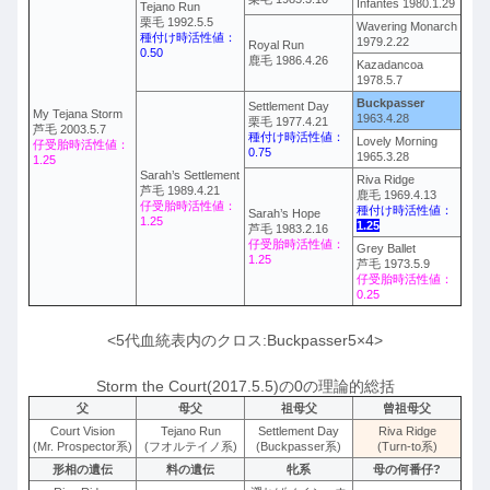
Infantes 1980.1.29
Tejano Run
栗毛 1992.5.5
Wavering Monarch
種付け時活性値：
1979.2.22
Royal Run
0.50
鹿毛 1986.4.26
Kazadancoa
1978.5.7
Buckpasser
Settlement Day
My Tejana Storm
1963.4.28
栗毛 1977.4.21
芦毛 2003.5.7
種付け時活性値：
Lovely Morning
仔受胎時活性値：
0.75
1965.3.28
1.25
Sarah’s Settlement
Riva Ridge
芦毛 1989.4.21
鹿毛 1969.4.13
仔受胎時活性値：
種付け時活性値：
Sarah’s Hope
1.25
1.25
芦毛 1983.2.16
仔受胎時活性値：
Grey Ballet
1.25
芦毛 1973.5.9
仔受胎時活性値：
0.25
<5代血統表内のクロス:Buckpasser5×4>
Storm the Court(2017.5.5)の0の理論的総括
父
母父
祖母父
曾祖母父
Court Vision
Tejano Run
Settlement Day
Riva Ridge
(Mr. Prospector系)
(フオルテイノ系)
(Buckpasser系)
(Turn-to系)
形相の遺伝
料の遺伝
牝系
母の何番仔?