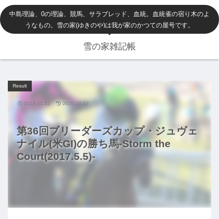
中島理論、0の理論、競馬、サラブレッド、血統。血統雀の宿り木のよ
うなもの。雪の家(ゆきのや)は我が家のかつての屋号です。
雪の家雑記帳
Result
2019.11.02
2020.11.07
第36回ブリーダーズカップ・ジュヴェ
ナイル(米GI)の勝ち馬-Storm the
Court(2017.5.5)-