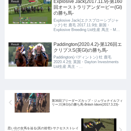
Explosive Jack(2017.11.9)-第160
Result
回オーストラリアンダービー(GI)
の勝ち馬-
Explosive Jack(エクスプローシブジャ
ック) 牡 鹿毛 2017.11.9生 新国・
Explosive Breeding Ltd生産 馬主・M
Johnston, Mrs A J Johnston Et Al 豪
州・Ciaron Maher & David Eustace厩舎
Paddington(2020.4.2)-第126回エ
Result
クリプスS(英GI)の勝ち馬-
Paddington(パディントン) 牡 鹿毛
2020.4.2生 英国・Dayton Investments
Ltd生産 馬主・
Tabor,Smith,Magnier,Westerberg,Brant
愛国・A P O'Brien厩舎
第36回ブリーダーズカップ・ジュヴェナイルフィ
リーズ(米GI)の勝ち馬-British Idiom(2017.3.23)-
思い出の女馬を辿る(其の拾壱)-サクセスストレイ