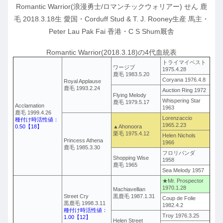
Romantic Warrior(浪漫勇士/ロマンチックウォリアー) せん 鹿
毛 2018.3.18生 愛国・Corduff Stud & T. J. Rooney生産 馬主・
Peter Lau Pak Fai 香港・C S Shum厩舎
Romantic Warrior(2018.3.18)の4代血統表
トライマイベスト
ワージブ
1975.4.28
鹿毛 1983.5.20
Coryana 1976.4.8
Royal Applause
鹿毛 1993.2.24
Auction Ring 1972
Flying Melody
Whispering Star
鹿毛 1979.5.17
Acclamation
1963
鹿毛 1999.4.26
Lorenzaccio
種付け時活性値：
1965.2.23
0.50【18】
▲Ahonoora
栗毛 1975.4.12
Helen Nichols
Princess Athena
1966
鹿毛 1985.3.30
フロリバンダ
Shopping Wise
1958
鹿毛 1965
Sea Melody 1957
★Mr. Prospector
1970.1.28
Machiavellian
Street Cry
黒鹿毛 1987.1.31
Coup de Folie
黒鹿毛 1998.3.11
1982.4.2
種付け時活性値：
Troy 1976.3.25
1.00【12】
Helen Street