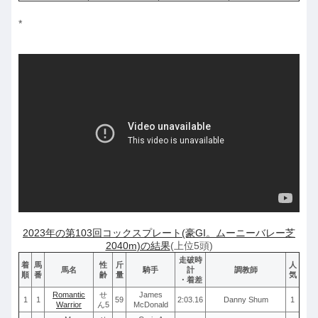
*
2023年の第103回コックスプレート(豪GI。ムーニーバレー芝
2040m)の結果
(上位5頭)
走破時
着
馬
性
斤
人
馬名
騎手
計
調教師
順
番
齢
量
気
・着差
Romantic
せ
James
1
1
59
2:03.16
Danny Shum
1
Warrior
ん5
McDonald