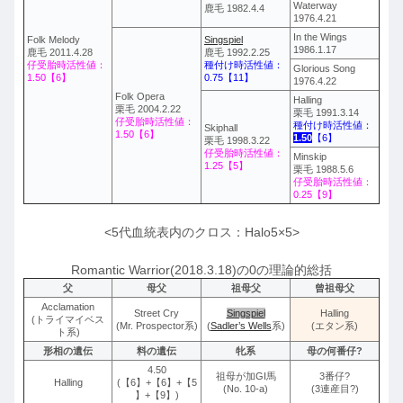
Waterway
鹿毛 1982.4.4
1976.4.21
In the Wings
Folk Melody
Singspiel
1986.1.17
鹿毛 2011.4.28
鹿毛 1992.2.25
仔受胎時活性値：
種付け時活性値：
Glorious Song
1.50【6】
0.75【11】
1976.4.22
Folk Opera
Halling
栗毛 2004.2.22
栗毛 1991.3.14
仔受胎時活性値：
種付け時活性値：
Skiphall
1.50【6】
1.50
【6】
栗毛 1998.3.22
仔受胎時活性値：
Minskip
1.25【5】
栗毛 1988.5.6
仔受胎時活性値：
0.25【9】
<5代血統表内のクロス：Halo5×5>
Romantic Warrior(2018.3.18)の0の理論的総括
父
母父
祖母父
曾祖母父
Acclamation
Street Cry
Singspiel
Halling
(トライマイベス
(Mr. Prospector系)
(
Sadler’s Wells
系)
(エタン系)
ト系)
形相の遺伝
料の遺伝
牝系
母の何番仔?
4.50
祖母が加GI馬
3番仔?
Halling
(【6】+【6】+【5
(No. 10-a)
(3連産目?)
】+【9】)