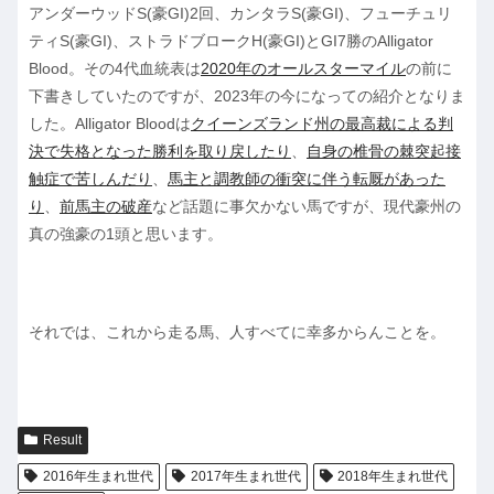
アンダーウッドS(豪GI)2回、カンタラS(豪GI)、フューチュリ
ティS(豪GI)、ストラドブロークH(豪GI)とGI7勝のAlligator
Blood。その4代血統表は
2020年のオールスターマイル
の前に
下書きしていたのですが、2023年の今になっての紹介となりま
した。Alligator Bloodは
クイーンズランド州の最高裁による判
決で失格となった勝利を取り戻したり
、
自身の椎骨の棘突起接
触症で苦しんだり
、
馬主と調教師の衝突に伴う転厩があった
り
、
前馬主の破産
など話題に事欠かない馬ですが、現代豪州の
真の強豪の1頭と思います。
それでは、これから走る馬、人すべてに幸多からんことを。
Result
2016年生まれ世代
2017年生まれ世代
2018年生まれ世代