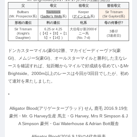
父
母父
祖母父
曾祖母父
Bullbars
Tavistock
Keeper
Sir Tristram
(Mr. Prospector系)
(
Sadler’s Wells
系)
(
デインヒル
系)
(Sir Gaylord系)
形相の遺伝
料の遺伝
牝系
母の何番仔?
Sir Tristram
6.25 or 4.25
大伯母が新2000ギ
3番仔
(Knight’s
(【4】+【8】+【1
ニー馬
(3連産目)
Daughter)
5】+【14】)
(No. 7-d)
ドンカスターマイル(豪GI)2勝、マカイビーディーヴァS(豪
GI)、メムジーS(豪GI)、オールスターマイルと勝利した主なレ
ースを確認すれば、短距離からマイルで好成績を収めているMr
Brightside。2000m以上のレースは今回が3回目でしたが、初め
て連対を果たしました。
*
Alligator Blood(アリゲーターブラッド) せん 鹿毛 2016.9.19生
豪州・Mr. G Harvey生産 馬主・G Harvey, Mrs R Simpson & J
A Simpson 豪州・Gai Waterhouse & Adrian Bott厩舎
Alligator Blood(2016.9.19)の4代血統表