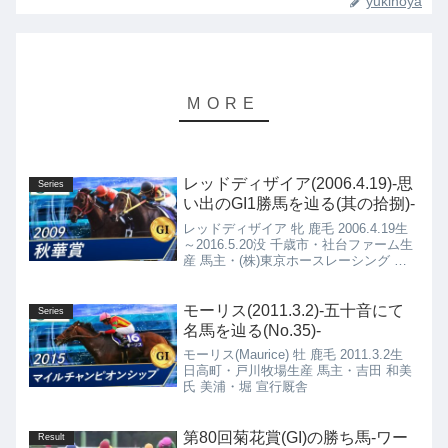
yukinoya
レッドディザイア(2006.4.19)-思
Series
い出のGI1勝馬を辿る(其の拾捌)-
レッドディザイア 牝 鹿毛 2006.4.19生
～2016.5.20没 千歳市・社台ファーム生
産 馬主・(株)東京ホースレーシング 栗
東・松永 幹夫厩舎
モーリス(2011.3.2)-五十音にて
Series
名馬を辿る(No.35)-
モーリス(Maurice) 牡 鹿毛 2011.3.2生
日高町・戸川牧場生産 馬主・吉田 和美
氏 美浦・堀 宣行厩舎
第80回菊花賞(GI)の勝ち馬-ワー
Result