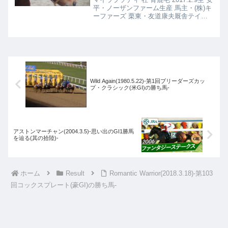
平・ノーザンファーム生産 馬主・(株)キ
ーファーズ 栗東・友道康夫厩舎テイエ
ムサウスダン 牡 鹿毛 2017.1.21生 新ひ
だか・グランド牧場生産 馬主・竹園正
繼氏 栗東・飯田雄三厩舎
Wild Again(1980.5.22)-第1回ブリーダーズカッ
プ・クラシック(米GI)の勝ち馬-
アストンマーチャン(2004.3.5)-思い出のGI1勝馬
を辿る(其の拾陸)-
ホーム
Result
Romantic Warrior(2018.3.18)-第103
回コックスプレート(豪GI)の勝ち馬-