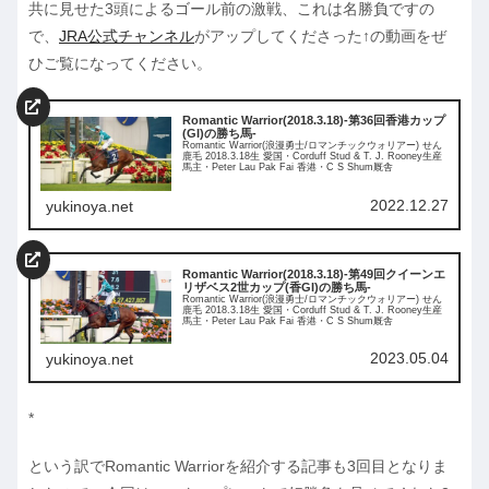
共に見せた3頭によるゴール前の激戦、これは名勝負ですの
で、
JRA公式チャンネル
がアップしてくださった↑の動画をぜ
ひご覧になってください。
Romantic Warrior(2018.3.18)-第36回香港カップ
(GI)の勝ち馬-
Romantic Warrior(浪漫勇士/ロマンチックウォリアー) せん
鹿毛 2018.3.18生 愛国・Corduff Stud & T. J. Rooney生産
馬主・Peter Lau Pak Fai 香港・C S Shum厩舎
2022.12.27
yukinoya.net
Romantic Warrior(2018.3.18)-第49回クイーンエ
リザベス2世カップ(香GI)の勝ち馬-
Romantic Warrior(浪漫勇士/ロマンチックウォリアー) せん
鹿毛 2018.3.18生 愛国・Corduff Stud & T. J. Rooney生産
馬主・Peter Lau Pak Fai 香港・C S Shum厩舎
2023.05.04
yukinoya.net
*
という訳でRomantic Warriorを紹介する記事も3回目となりま