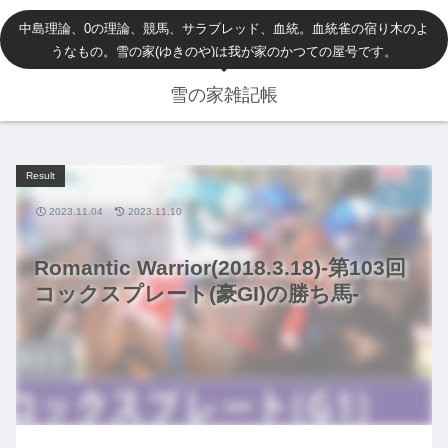
中島理論、0の理論、競馬、サラブレッド、血統。血統雀の宿り木のよ
うなもの。雪の家(ゆきのや)は我が家のかつての屋号です。
雪の家雑記帳
Result
2023.11.04
2023.11.10
Romantic Warrior(2018.3.18)-第103回
コックスプレート(豪GI)の勝ち馬-