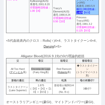
Kylikwong(AUS)
ン
(IRE)
青鹿毛 2001.8.20
黒鹿毛 1983.5.9
仔受胎時活性値：
Tracy’s
種付け時活性値：
1.00【4】
Element(AUS)
1.625
【6.5】
鹿毛 1990.8.24
Princess
仔受胎時活性値：
Tracy(IRE)
0.50【10】
鹿毛 1981.3.2
仔受胎時活性値：
0.125【8.5】
<5代血統表内のクロス：Rolls(♀)4×4、ラストタイクーン4×4、
Danzig
5×5>
Alligator Blood(2016.9.19)の0の理論的総括
父
母父
祖母父
曾祖母父
◆ラストタイクー
All Too Hard
Encosta de Lago
Red Ransom
ン
(
デインヒル
系)
(Fairy King系)
(
Roberto
系)
(トライマイベスト
系)
形相の遺伝
料の遺伝
牝系
母の何番仔?
1.875
曾祖母が南阿GI4
ラストタイクーン
(【9】+【4】+【1
勝
3番仔?
(Lake Superior)
0】+【8.5】)
(No. 8-c)
オーストラリアンギニー(豪GI)、マイトアンドパワー(豪GI)、