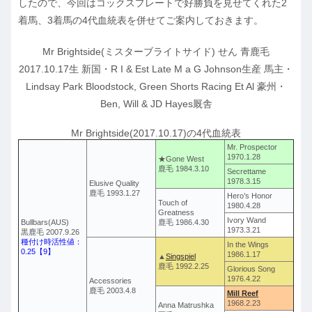
したので、今回はコックスプレートで好勝負を見せてくれた2
着馬、3着馬の4代血統表を併せてご案内しておきます。
Mr Brightside(ミスターブライトサイド) せん 青鹿毛
2017.10.17生 新国・R I & Est Late M a G Johnson生産 馬主・
Lindsay Park Bloodstock, Green Shorts Racing Et Al 豪州・
Ben, Will & JD Hayes厩舎
Mr Brightside(2017.10.17)の4代血統表
Mr. Prospector
1970.1.28
★Gone West
鹿毛 1984.3.10
Secrettame
1978.3.15
Elusive Quality
鹿毛 1993.1.27
Hero’s Honor
Touch of
1980.4.28
Greatness
Ivory Wand
Bullbars(AUS)
鹿毛 1986.4.30
1973.3.21
黒鹿毛 2007.9.26
種付け時活性値：
In the Wings
0.25【9】
1986.1.17
▲
Singspiel
鹿毛 1992.2.25
Glorious Song
1976.4.22
Accessories
鹿毛 2003.4.8
Mill Reef
1968.2.23
Anna Matrushka