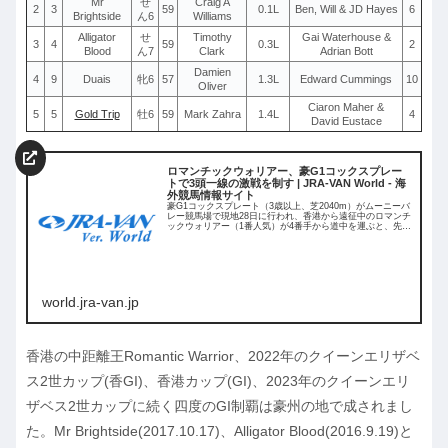
Mr
せ
Craig A
2
3
59
0.1L
Ben, Will & JD Hayes
6
Brightside
ん6
Williams
Alligator
せ
Timothy
Gai Waterhouse &
3
4
59
0.3L
2
Blood
ん7
Clark
Adrian Bott
Damien
4
9
Duais
牝6
57
1.3L
Edward Cummings
10
Oliver
Ciaron Maher &
5
5
Gold Trip
牡6
59
Mark Zahra
1.4L
4
David Eustace
ロマンチックウォリアー、豪G1コックスプレー
トで3頭一線の激戦を制す | JRA-VAN World - 海
外競馬情報サイト
豪G1コックスプレート（3歳以上、芝2040m）がムーニーバ
レー競馬場で現地28日に行われ、香港から遠征中のロマンチ
ックウォリアー（1番人気）が4番手から道中を運ぶと、先行
勢の外を回って突入した約1
world.jra-van.jp
香港の中距離王Romantic Warrior、2022年のクイーンエリザベ
ス2世カップ(香GI)、香港カップ(GI)、2023年のクイーンエリ
ザベス2世カップに続く四度のGI制覇は豪州の地で成されまし
た。Mr Brightside(2017.10.17)、Alligator Blood(2016.9.19)と