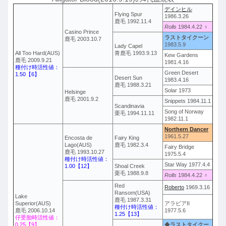
デインヒル
Flying Spur
1986.3.26
鹿毛 1992.11.4
Rolls
1984.4.22 ♀
Casino Prince
ラストタイクーン
鹿毛 2003.10.7
1983.5.9
Lady Capel
All Too Hard(AUS)
青鹿毛 1993.9.13
Kew Gardens
鹿毛 2009.9.21
1981.4.16
種付け時活性値：
Green Desert
1.50
【6】
Desert Sun
1983.4.16
鹿毛 1988.3.21
Solar 1973
Helsinge
鹿毛 2001.9.2
Snippets 1984.11.1
Scandinavia
Song of Norway
栗毛 1994.11.11
1982.11.1
Northern Dancer
1961.5.27
Encosta de
Fairy King
Lago(AUS)
鹿毛 1982.3.4
Fairy Bridge
鹿毛 1993.10.27
1975.5.4
種付け時活性値：
Star Way 1977.4.4
1.00【12】
Shoal Creek
栗毛 1988.9.8
Rolls
1984.4.22 ♀
Red
Roberto
1969.3.16
Ransom(USA)
Lake
鹿毛 1987.3.31
Superior(AUS)
アラビアII
種付け時活性値：
鹿毛 2006.10.14
1977.5.6
1.25【13】
仔受胎時活性値：
0.25【9】
◆
ラストタイクー