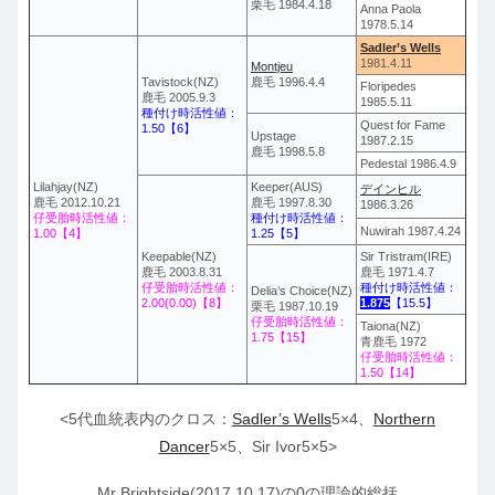
栗毛 1984.4.18
Anna Paola
1978.5.14
Sadler’s Wells
1981.4.11
Montjeu
Tavistock(NZ)
鹿毛 1996.4.4
Floripedes
鹿毛 2005.9.3
1985.5.11
種付け時活性値：
Quest for Fame
1.50【6】
Upstage
1987.2.15
鹿毛 1998.5.8
Pedestal 1986.4.9
Lilahjay(NZ)
Keeper(AUS)
デインヒル
鹿毛 2012.10.21
鹿毛 1997.8.30
1986.3.26
仔受胎時活性値：
種付け時活性値：
Nuwirah 1987.4.24
1.00【4】
1.25【5】
Keepable(NZ)
Sir Tristram(IRE)
鹿毛 2003.8.31
鹿毛 1971.4.7
仔受胎時活性値：
種付け時活性値：
Delia’s Choice(NZ)
2.00(0.00)【8】
1.875
【15.5】
栗毛 1987.10.19
仔受胎時活性値：
Taiona(NZ)
1.75【15】
青鹿毛 1972
仔受胎時活性値：
1.50【14】
<5代血統表内のクロス：
Sadler’s Wells
5×4、
Northern
Dancer
5×5、Sir Ivor5×5>
Mr Brightside(2017.10.17)の0の理論的総括