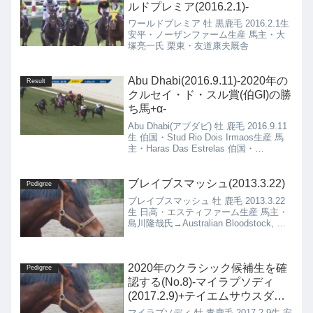
ルドプレミア(2016.2.1)-
ワールドプレミア 牡 黒鹿毛 2016.2.1生
安平・ノーザンファーム生産 馬主・大
塚亮一氏 栗東・友道康夫厩舎
Abu Dhabi(2016.9.11)-2020年の
Result
クルセイ・ド・スル賞(伯GI)の勝
ち馬+α-
Abu Dhabi(アブダビ) 牡 鹿毛 2016.9.11
生 伯国・Stud Rio Dois Irmaos生産 馬
主・Haras Das Estrelas 伯国・
R.M.Lima厩舎He's Gold(ヒーズゴール
ド) 牡 鹿毛 2016.8.16生 伯国・Haras
Anderson生産 馬主・Haras Anderson 伯
ブレイブスマッシュ(2013.3.22)
Pedigree
国・R.M.Lima厩舎
ブレイブスマッシュ 牡 鹿毛 2013.3.22
生 日高・エスティファーム生産 馬主・
島川隆哉氏→Australian Bloodstock, Mt
Hallowell Stud Et Al 美浦・小笠倫弘厩
舎→豪州・Darren Weir...
2020年のクラシック候補生を確
Pedigree
認する(No.8)-マイラプソディ
(2017.2.9)+テイエムサウスダン
(2017.1.21)-
マイラプソディ 牡 青鹿毛 2017.2.9生 安