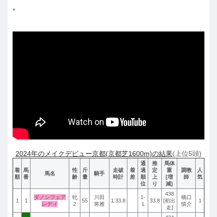
*
2024年のメイクデビュー京都(京都芝1600m)の結果
(上位5頭)
通
推
馬体
着
馬
性
斤
走破
着
過
定
重
調教
人
馬名
騎手
順
番
齢
量
時計
差
順
上
[増
師
気
位
り
減]
438
ダノンフェア
牝
川田
1-
橋口
1
1
55
1:33.8
33.8
[初出
1
レディ
2
将雅
1
慎介
走]