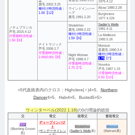
1975.4.12
鹿毛 2002.3.25
Alzao 1980.2.28
種付け時活性値：
ウインドインハー
1.00【12】
ヘア
Burghclere
鹿毛 1991.2.20
1977.4.226
Sadler’s Wells
Sholokhov
ノチェブランカ
1981.4.11
鹿毛 1999.2.22
芦毛 2015.4.12
種付け時活性値：
La Meilleure
仔受胎時活性値：
1.50【6】
1985.5.26
1.50【6】
ナイトマジック
Monsun
芦毛 2006.1.7
黒鹿毛 1990.3.4
仔受胎時活性値：
種付け時活性値：
Night Woman
2.00(0.00)【8】
1.75
【7】
芦毛 1998.4.7
仔受胎時活性値：
Noveka
1.75【7】
芦毛 1987.1.15
仔受胎時活性値：
0.50【10】
<5代血統表内のクロス：Highclere(♀)4×5、
Northern
Dancer
4×5、Halo4×5、Busted5×5>
ウィンターベル(2022.1.18)
の0の理論的総括
父
母父
祖母父
曾祖母父
ディープインパク
バゴ
ト
Sholokhov
Monsun
(Blushing Groom
(
サンデーサイレン
(
Sadler’s Wells
系)
(Bahram系)
系)
ス
系)