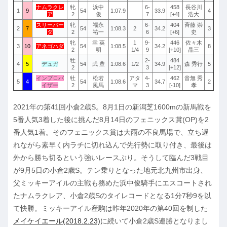
ナムラクレ
牝
浜中
6-
458
長谷川
1
9
54
1:07.9
33.9
4
ア
2
俊
7
[+4]
浩大
スリーパー
牝
福永
6-
404
斉藤 崇
2
7
54
1:08.3
2
34.2
3
ダ
2
祐一
6
[+6]
史
牝
幸 英
1
9-
446
佐々木
3
10
アネゴハダ
54
1:08.5
34.2
8
2
明
1/4
9
[+10]
晶三
牡
2-
484
4
5
デュガ
54
武 豊
1:08.6
1/2
34.9
森 秀行
5
2
3
[+12]
インプロバ
牡
松若
アタ
4-
462
音無 秀
5
4
54
1:08.6
34.7
2
イザー
2
風馬
マ
3
[-10]
孝
2021年の第41回小倉2歳S。8月1日の新潟芝1600mの新馬戦を
5番人気3着した後に挑んだ8月14日のフェニックス賞(OP)を2
番人気1着。そのフェニックス賞は大雨の不良馬場で、立ち遅
れながら素早く内ラチに切れ込んで先行勢に取り付き、最後は
外から勝ち切るという強いレースぶり。そうして臨んだ3戦目
が9月5日の小倉2歳S。テン乗りとなった地元北九州市出身、
父ミッキーアイルの主戦も務めた浜中俊騎手にエスコートされ
たナムラクレア、小倉2歳Sのタイレコードとなる1分7秒9を以
て快勝。ミッキーアイル産駒は昨年2020年の第40回を制した
メイケイエール(2018.2.23)
に続いて小倉2歳S連勝となりまし