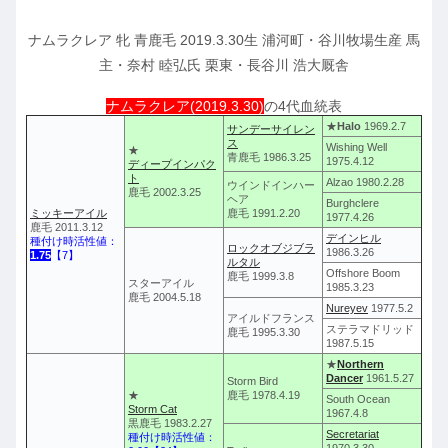
ナムラクレア 牝 青鹿毛 2019.3.30生 浦河町・谷川牧場生産 馬
主・奈村 睦弘氏 栗東・長谷川 浩大厩舎
ナムラクレア(2019.3.30)
の4代血統表
★
Halo
1969.2.7
サンデーサイレン
ス
Wishing Well
★
青鹿毛 1986.3.25
1975.4.12
ディープインパク
ト
Alzao 1980.2.28
ウインドインハー
鹿毛 2002.3.25
ヘア
Burghclere
ミッキーアイル
鹿毛 1991.2.20
1977.4.26
鹿毛 2011.3.12
デインヒル
種付け時活性値：
ロックオブジブラ
1986.3.26
1.75
【7】
ルタル
Offshore Boom
鹿毛 1999.3.8
スターアイル
1985.3.23
鹿毛 2004.5.18
Nureyev
1977.5.2
アイルドフランス
ステラマドリッド
鹿毛 1995.3.30
1987.5.15
★
Northern
Dancer
1961.5.27
Storm Bird
★
鹿毛 1978.4.19
South Ocean
Storm Cat
1967.4.8
黒鹿毛 1983.2.27
Secretariat
種付け時活性値：