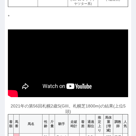
ヤツター系)
*
2021年の第56回札幌2歳S(GIII。札幌芝1800m)の結果(上位5
頭)
推
馬体
着
馬
性
斤
走破
着
通過
定
重
調教
人
馬名
騎手
順
番
齢
量
時計
差
順位
上
[増
師
気
り
減]