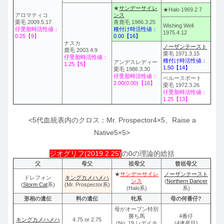
★
サンデーサイレ
★Halo 1969.2.7
アロマティコ
ンス
栗毛 2009.5.17
青鹿毛 1986.3.25
Wishing Well
仔受胎時活性値：
種付け時活性値：
1975.4.12
0.25【9】
0.00【16】
ナスカ
ノーザンテースト
鹿毛 2003.4.9
栗毛 1971.3.15
仔受胎時活性値：
種付け時活性値：
アンデスレディー
1.25【5】
1.50【14】
栗毛 1986.3.30
仔受胎時活性値：
ペルースポート
2.00(0.00)【16】
栗毛 1972.3.26
仔受胎時活性値：
1.25【13】
<5代血統表内のクロス：Mr. Prospector4×5、Raise a
Native5×5>
ジオグリフ(2019.2.25)
の0の理論的総括
父
母父
祖母父
曾祖母父
★
サンデーサイレ
ノーザンテースト
ドレフォン
キングカメハメハ
ンス
(
Northern Dancer
(
Storm Cat
系)
(Mr. Prospector系)
(Halo系)
系)
形相の遺伝
料の遺伝
牝系
母の何番仔?
母がオープン特別
勝ち馬
4番仔
キングカメハメハ
4.75 or 2.75
(No. 19 レデイチ
(4連産目)