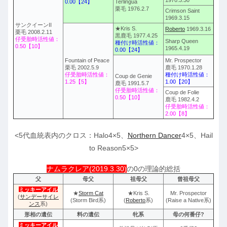
1970.3.30
0.00【24】
Terlingua
栗毛 1976.2.7
Crimson Saint
1969.3.15
サンクイーンII
★Kris S.
Roberto
1969.3.16
栗毛 2008.2.11
黒鹿毛 1977.4.25
仔受胎時活性値：
Sharp Queen
種付け時活性値：
0.50【10】
1965.4.19
0.00【24】
Fountain of Peace
Mr. Prospector
栗毛 2002.5.9
鹿毛 1970.1.28
仔受胎時活性値：
種付け時活性値：
Coup de Genie
1.25【5】
1.00【20】
鹿毛 1991.5.7
仔受胎時活性値：
Coup de Folie
0.50【10】
鹿毛 1982.4.2
仔受胎時活性値：
2.00【8】
<5代血統表内のクロス：Halo4×5、
Northern Dancer
4×5、Hail
to Reason5×5>
ナムラクレア(2019.3.30)
の0の理論的総括
父
母父
祖母父
曾祖母父
ミッキーアイル
★
Storm Cat
★Kris S.
Mr. Prospector
(
サンデーサイレ
(Storm Bird系)
(
Roberto
系)
(Raise a Native系)
ンス
系)
形相の遺伝
料の遺伝
牝系
母の何番仔?
ミッキーアイル