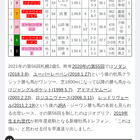
牡
C.ルメ
9-9-
492
岩戸
1
9
ジオグリフ
54
1:49.1
36.1
1
2
ール
5-3
[+2]
孝樹
アスクワイル
牡
7-7-
462
藤原
2
7
54
武 豊
1:49.8
4
36.5
4
ドモア
2
8-7
[+6]
英昭
小桧
トーセンヴァ
牡
山田 敬
1
7-7-
478
3
10
54
1:50.0
36.9
山
5
ンノ
2
士
1/2
7-6
[+2]
悟
オンリーオピ
牝
柴田 大
2-2-
486
伊藤
4
6
54
1:50.1
1/2
37.7
7
ニオン
2
知
2-2
[+10]
大士
トップキャス
牝
団野 大
1-1-
436
高橋
5
2
54
1:50.4
2
38.1
2
ト
2
成
1-1
[+8]
康之
2021年の第56回札幌2歳S。昨年
2020年の第55回
では
ソダシ
(2018.3.8)
、
ユーバーレーベン(2018.1.27)
という後の牝馬クラ
シック勝ち馬がワンツー。芝1800mになって以降の勝ち馬から
は
ジャングルポケット(1998.5.7)
、
アドマイヤムーン
(2003.2.23)
、
ロジユニヴァース(2006.3.11)
、
レッドリヴェー
ル(2011.2.19)
という後の
JRA
・ジーワン勝ち馬の名前も見られ
る出世レース。その第56回を制したのはジオグリフ。
2019年
生まれ世代
が初年度産駒となる新種牡馬ドレフォン、「これは
強い」と思わせる仔を早速送り出しました。