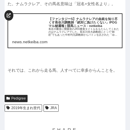
た。ナムラクレア、その馬名意味は「冠名+女性名より」。
【ファンタジーS】ナムラクレアの血統を知り尽
くす長谷川調教師「絶対に負けたくない」/POG
マル秘週報 | 競馬ニュース - netkeiba
長谷川厩舎に開業初のJRA重賞タイトルをもたらしてくれた
のはナムラクレアでした。長谷川浩大調教師にとって“師
匠”でもあった中村均元調教師からバトンを託された「ゆか
りの血統」。やはり競馬はドラマだと思… No.1競馬情報サ
イト「netkeib...
news.netkeiba.com
それでは、これから走る馬、人すべてに幸多からんことを。
Pedigree
2019年生まれ世代
JRA