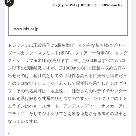
ドレフォン(USA)｜JBISサーチ（JBIS-Search）
www.jbis.or.jp
ドレフォンは現役時代に6勝を挙げ、その主な勝ち鞍にブリー
ダーズカップ・スプリント(米GI)、フォアゴーS(米GI)、キング
ズビショップS(米GI)があります。制したGI3勝はすべて7ハロ
ン以下の短距離戦ですが、芝1800mのGIIIで圧勝を収める仔を
出せたのは、種牡馬としての可能性を高めるに充分な結果だっ
たのではないでしょうか。若くして親孝行を果たしたジオグリ
フ、その馬名意味は「地上絵」。社台さんのレデイチヤツター
(1959)系は好きな牝系のひとつなのですが、ジオグリフのボト
ムラインはペルースポート、アンデスレディー、ナスカ、アロ
マティコ、そしてジオグリフと南米を連想させる馬名の継承と
なっていますね。
*