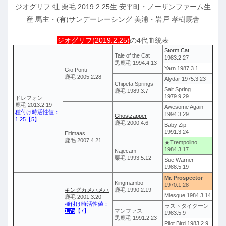
ジオグリフ 牡 栗毛 2019.2.25生 安平町・ノーザンファーム生
産 馬主・(有)サンデーレーシング 美浦・岩戸 孝樹厩舎
ジオグリフ(2019.2.25)
の4代血統表
Storm Cat
Tale of the Cat
1983.2.27
黒鹿毛 1994.4.13
Yarn 1987.3.1
Gio Ponti
鹿毛 2005.2.28
Alydar 1975.3.23
Chipeta Springs
Salt Spring
鹿毛 1989.3.7
1979.9.29
ドレフォン
鹿毛 2013.2.19
Awesome Again
種付け時活性値：
1994.3.29
Ghostzapper
1.25【5】
鹿毛 2000.4.6
Baby Zip
1991.3.24
Eltimaas
鹿毛 2007.4.21
★Trempolino
1984.3.17
Najecam
栗毛 1993.5.12
Sue Warner
1988.5.19
Mr. Prospector
Kingmambo
1970.1.28
キングカメハメハ
鹿毛 1990.2.19
Miesque 1984.3.14
鹿毛 2001.3.20
種付け時活性値：
ラストタイクーン
1.75
【7】
マンファス
1983.5.9
黒鹿毛 1991.2.23
Pilot Bird 1983.2.9