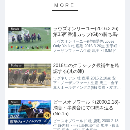
ラヴズオンリーユー(2016.3.26)-
Result
第35回香港カップ(GI)の勝ち馬-
ラヴズオンリーユー(唯獨愛你/Loves
Only You) 牝 鹿毛 2016.3.26生 安平町・
ノーザンファーム生産 馬主・DMMドリ
ームクラブ(株) 栗東・矢作 芳人厩舎
2018年のクラシック候補生を確
Pedigree
認する(其の漆)
ワグネリアン 牡 鹿毛 2015.2.10生 安
平・ノーザンファーム生産 馬主・金子
真人ホールディングス(株) 栗東・友道康
夫厩舎ワグネリアン(2015.2.10)の4代血
統表ディープインパクト鹿毛 2002.3.25
種付け時活性値：1.0...
ピースオブワールド(2000.2.18)-
Series
濁音・半濁音にてGI馬を辿る
(No.15)-
ピースオブワールド 牝 鹿毛 2000.2.18
生 静内町・千代田牧場生産 馬主・飯田