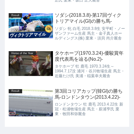
正氏 栗東・坂口 正大厩舎
ソダシ(2018.3.8)-第17回ヴィク
Result
トリアマイル(GI)の勝ち馬-
ソダシ 牝 白毛 2018.3.8生 安平町・ノー
ザンファーム生産 馬主・金子真人ホー
ルディングス(株) 栗東・須貝 尚介厩舎
タケホープ(1970.3.24)-優駿賞年
Horse of the Year
度代表馬を辿る(No.2)-
タケホープ 牡 鹿毛 1970.3.24生～
1994.7.17没 浦河・谷川牧場生産 馬主・
近藤たけ氏 美浦・稲葉幸夫厩舎
第3回コリアカップ(韓GI)の勝ち
Result
馬-ロンドンタウン(2013.4.22)-
ロンドンタウン 牡 鹿毛 2013.4.22生 新
冠・松浦牧場生産 馬主・薪浦亨氏 栗
東・牧田和弥厩舎