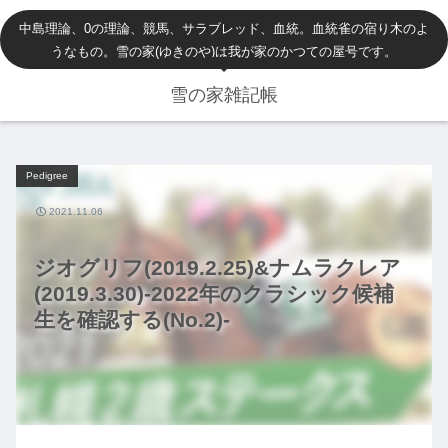
中島理論、0の理論、競馬、サラブレッド、血統。血統雀の宿り木のよ
うなもの。雪の家(ゆきのや)は我が家のかつての屋号です。
雪の家雑記帳
Pedigree
2021.11.06
ジオグリフ(2019.2.25)&ナムラクレア
(2019.3.30)-2022年のクラシック候補
生を確認する(No.2)-