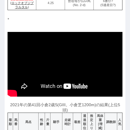
曾祖母が仏GI馬
6番仔?
(
ロックオブジブ
4.25
(No. 2-d)
(5連産目?)
ラルタル
)
*
2021年の第41回小倉2歳S(GIII。小倉芝1200m)の結果(上位5
頭)
通
推
馬体
着
馬
性
斤
走破
過
定
重
人
馬名
騎手
着差
調教師
順
番
齢
量
時計
順
上
[増
気
位
り
減]