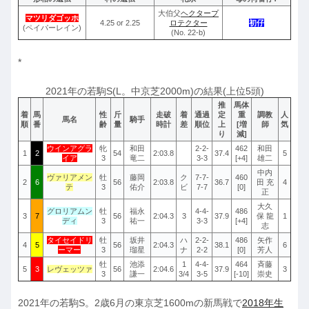
大伯父
ヘクタープ
マツリダゴッホ
4.25 or 2.25
ロテクター
初仔
(ペイパーレイン)
(No. 22-b)
*
2021年の若駒S(L。中京芝2000m)の結果(上位5頭)
推
馬体
着
馬
性
斤
走破
着
通過
定
重
調教
人
馬名
騎手
順
番
齢
量
時計
差
順位
上
[増
師
気
り
減]
ウインアグラ
牝
和田
2-2-
462
和田
1
2
54
2:03.8
37.4
5
イア
3
竜二
3-3
[+4]
雄二
中内
ヴァリアメン
牡
藤岡
ク
7-7-
460
2
6
56
2:03.8
36.7
田 充
4
テ
3
佑介
ビ
7-7
[0]
正
大久
グロリアムン
牡
福永
4-4-
486
3
7
56
2:04.3
3
37.9
保 龍
1
ディ
3
祐一
3-3
[+4]
志
タイセイドリ
牡
坂井
ハ
2-2-
486
矢作
4
5
56
2:04.3
38.1
6
ーマー
3
瑠星
ナ
2-2
[0]
芳人
牡
池添
1
4-4-
464
斉藤
5
3
レヴェッツァ
56
2:04.6
37.9
3
3
謙一
3/4
3-5
[-10]
崇史
2021年の若駒S。2歳6月の東京芝1600mの新馬戦で
2018年生