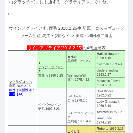
エ(グラッチェ)」にも通ずる「グラティアス」ですね。
*
ウインアグライア 牝 鹿毛 2018.2.25生 新冠・コスモヴューフ
ァーム生産 馬主・(株)ウイン 美浦・和田雄二厩舎
ウインアグライア(2018.2.25)
の4代血統表
Hail to Reason
★Halo
1958.4.18
黒鹿毛 1969.2.7
★
Cosmah 1953.4.4
サンデーサイレン
Understanding
ス
1963.2.17
青鹿毛 1986.3.25
Wishing Well
鹿毛 1975.4.12
Mountain Flower
マツリダゴッホ
1964.3.23
鹿毛 2003.3.15
種付け時活性値：
Bold Bidder
1.50
【14】
1962.3.22
Bel Bolide
栗毛 1978.2.5
Lady Graustark
ペイパーレイン
1969.3.19
栗毛 1991.3.23
Affirmed 1975.2.21
フローラルマジッ
ク
Rare Lady
黒鹿毛 1985.4.20
1974.2.20
Roberto
1969.3.16
▲Kris S.