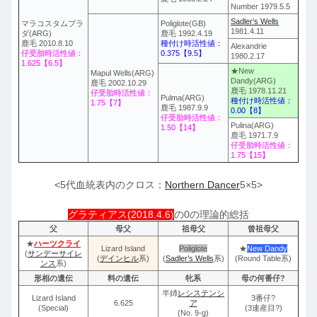
Number 1979.5.5
Sadler’s Wells
マラコスタムブラ
Poliglote(GB)
1981.4.11
ダ(ARG)
鹿毛 1992.4.19
鹿毛 2010.8.10
種付け時活性値：
Alexandrie
仔受胎時活性値：
0.375【9.5】
1980.2.17
1.625【6.5】
★New
Mapul Wells(ARG)
Dandy(ARG)
鹿毛 2002.10.29
鹿毛 1978.11.21
仔受胎時活性値：
Pulma(ARG)
種付け時活性値：
1.75【7】
鹿毛 1987.9.9
0.00【8】
仔受胎時活性値：
Pulina(ARG)
1.50【14】
鹿毛 1971.7.9
仔受胎時活性値：
1.75【15】
<5代血統表内のクロス：
Northern Dancer
5×5>
グラティアス(2018.4.6)
の0の理論的総括
父
母父
祖母父
曾祖母父
★
ハーツクライ
Lizard Island
Poliglote
★
New Dandy
(
サンデーサイレ
(
デインヒル
系)
(
Sadler’s Wells
系)
(Round Table系)
ンス
系)
形相の遺伝
料の遺伝
牝系
母の何番仔?
半姉
レシステンシ
Lizard Island
3番仔?
6.625
ア
(Special)
(3連産目?)
(No. 9-g)