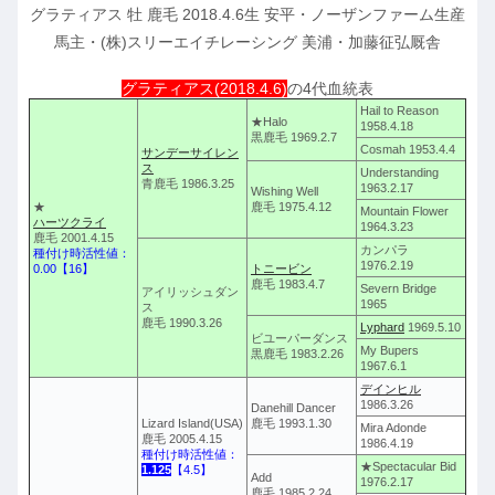
グラティアス 牡 鹿毛 2018.4.6生 安平・ノーザンファーム生産
馬主・(株)スリーエイチレーシング 美浦・加藤征弘厩舎
グラティアス(2018.4.6)
の4代血統表
Hail to Reason
★Halo
1958.4.18
黒鹿毛 1969.2.7
Cosmah 1953.4.4
サンデーサイレン
ス
Understanding
青鹿毛 1986.3.25
1963.2.17
Wishing Well
★
鹿毛 1975.4.12
Mountain Flower
ハーツクライ
1964.3.23
鹿毛 2001.4.15
カンパラ
種付け時活性値：
1976.2.19
0.00【16】
トニービン
鹿毛 1983.4.7
Severn Bridge
アイリッシュダン
1965
ス
鹿毛 1990.3.26
Lyphard
1969.5.10
ビユーパーダンス
My Bupers
黒鹿毛 1983.2.26
1967.6.1
デインヒル
1986.3.26
Danehill Dancer
Lizard Island(USA)
鹿毛 1993.1.30
Mira Adonde
鹿毛 2005.4.15
1986.4.19
種付け時活性値：
★Spectacular Bid
1.125
【4.5】
Add
1976.2.17
鹿毛 1985.2.24