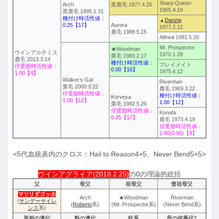
Sharp Queen
Arch
黒鹿毛 1977.4.25
1965.4.19
黒鹿毛 1995.1.31
種付け時活性値：
▲
Danzig
0.25【17】
Aurora
1977.2.12
鹿毛 1988.5.15
Althea 1981.5.20
Mr. Prospector
★Woodman
ウインアルテミス
1970.1.28
栗毛 1983.2.17
鹿毛 2013.3.14
種付け時活性値：
プレイメイト
仔受胎時活性値：
0.00【16】
1975.4.12
1.00【4】
Walker’s Gal
Riverman
栗毛 2000.3.22
鹿毛 1969.3.22
仔受胎時活性値：
種付け時活性値：
Korveya
1.00【12】
1.00【12】
栗毛 1982.5.26
仔受胎時活性値：
Konafa
0.25【17】
鹿毛 1973.4.19
仔受胎時活性値：
2.00(0.00)【8】
<5代血統表内のクロス：Hail to Reason4×5、Never Bend5×5>
ウインアグライア(2018.2.25)
の0の理論的総括
父
母父
祖母父
曾祖母父
マツリダゴッホ
Arch
★Woodman
Riverman
(
サンデーサイレ
(
Roberto
系)
(Mr. Prospector系)
(Never Bend系)
ンス
系)
形相の遺伝
料の遺伝
牝系
母の何番仔?