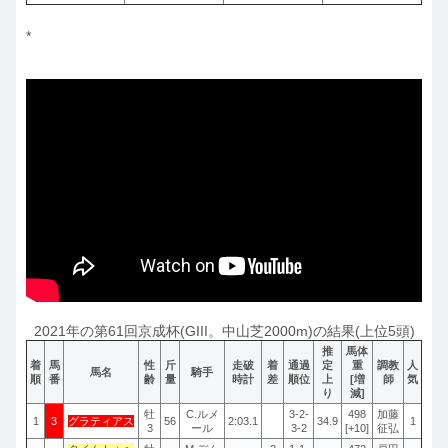
*
2021年の第61回京成杯(GIII。中山芝2000m)の結果(上位5頭)
推
馬体
着
馬
性
斤
走破
着
通過
定
重
調教
人
馬名
騎手
順
番
齢
量
時計
差
順位
上
[増
師
気
り
減]
牡
C.ルメ
3-2-
498
加藤
1
3
グラティアス
56
2:03.1
34.9
1
3
ール
3-2
[+10]
征弘