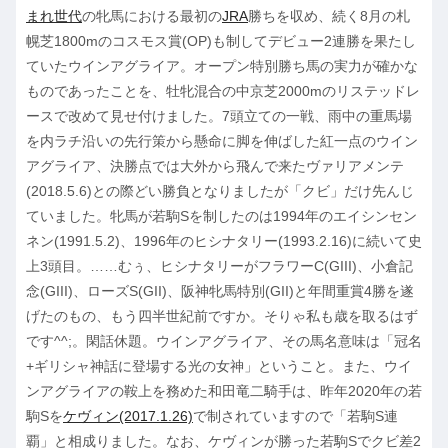
まれ世代
の牝馬における最初の
JRA
勝ちを収め、続く8月の札
幌芝1800mのコスモス賞(OP)も制してデビュー2連勝を果たし
ていたウインアグライア。オープン特別勝ち馬の実力が確かな
ものであったことを、牡牝混合の中京芝2000mのリステッドレ
ースで改めて見せ付けました。7頭立ての一戦、雨中の重馬場
を内ラチ沿いの先行策から懸命に脚を伸ばした紅一点のウイン
アグライア、決勝点では大外から飛んで来たヴァリアメンテ
(2018.5.6)との際どい勝負となりましたが「クビ」だけ先んじ
ていました。牝馬が若駒Sを制したのは1994年のエイシンセン
ネン(1991.5.2)、1996年のヒシナタリー(1993.2.16)に続いて史
上3頭目。……むぅ、ヒシナタリーがフラワーC(GIII)、小倉記
念(GIII)、ローズS(GII)、阪神牝馬特別(GII)と年間重賞4勝を遂
げたのもの、もう四半世紀前ですか。そりゃ私も歳を取るはず
です^^;。閑話休題。ウインアグライア、その馬名意味は「冠名
+ギリシャ神話に登場する光の女神」ということ。また、ウイ
ンアグライアの鞍上を務めた和田竜二騎手は、昨年2020年の若
駒Sを
ケヴィン(2017.1.26)
で制されていますので「若駒S連
覇」と相成りました。なお、ケヴィンが勝った若駒Sでクビ差2