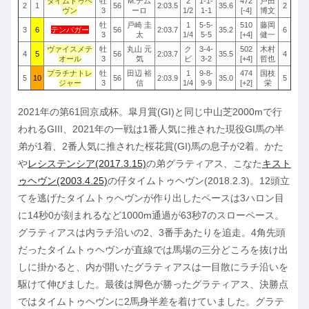
タイムトゥヘ
牡
M.デム
2
1-1-
472
戸田
2
1
56
2:03.5
35.6
2
ヴン
3
ーロ
1/2
1-1
[-4]
博文
牡
戸崎 圭
1
5-5-
510
藤岡
3
6
テンバガー
56
2:03.7
35.2
6
3
太
1/4
5-5
[+4]
健一
ヴァイスメテ
牡
丸山 元
ク
3-4-
502
木村
4
5
56
2:03.7
35.5
4
オール
3
気
ビ
3-2
[+4]
哲也
プラチナトレ
牡
田辺 裕
1
9-8-
474
国枝
5
10
56
2:03.9
35.0
5
ジャー
3
信
1/4
9-9
[+2]
栄
2021年の第61回京成杯。皐月賞(GI)と同じ中山芝2000mで行
われるGIII、2021年の一戦は1番人気に推された現役GI馬の半
弟が1着、2番人気に推された桜花賞(GI)馬の息子が2着。かた
や
レシステンシア(2017.3.15)
の弟グラティアス、こなた
キスト
ゥヘヴン(2003.4.25)
の仔タイムトゥヘヴン(2018.2.3)。12頭立
てを逃げたタイムトゥヘヴンが作り出したペースは3ハロン目
に14秒0が刻まれるなど1000m通過が63秒7のスローペース。
グラティアスは内ラチ沿いの2、3番手あたりを追走。4角先頭
だったタイムトゥヘヴンが直線では馬場の三分どころを抜け出
しに掛かると、内が開いたグラティアスは一目散にラチ沿いを
駆けて伸びました。最後は脚色が勝ったグラティアス、決勝点
ではタイムトゥヘヴンに2馬身半差を着けていました。グラテ