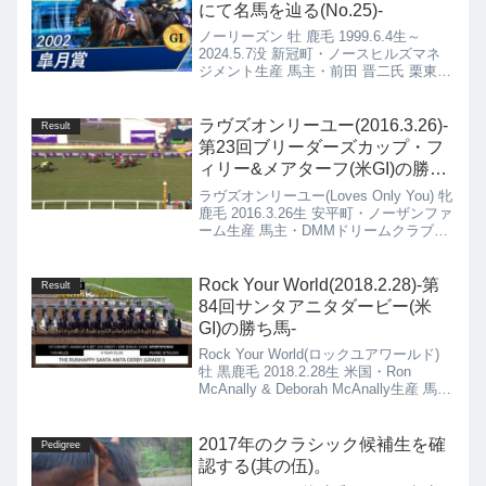
にて名馬を辿る(No.25)-
ノーリーズン 牡 鹿毛 1999.6.4生～
2024.5.7没 新冠町・ノースヒルズマネ
ジメント生産 馬主・前田 晋二氏 栗東・
池江 泰郎厩舎
ラヴズオンリーユー(2016.3.26)-
Result
第23回ブリーダーズカップ・フ
ィリー&メアターフ(米GI)の勝ち
馬
ラヴズオンリーユー(Loves Only You) 牝
鹿毛 2016.3.26生 安平町・ノーザンファ
ーム生産 馬主・DMMドリームクラブ
(株) 栗東・矢作 芳人厩舎
Rock Your World(2018.2.28)-第
Result
84回サンタアニタダービー(米
GI)の勝ち馬-
Rock Your World(ロックユアワールド)
牡 黒鹿毛 2018.2.28生 米国・Ron
McAnally & Deborah McAnally生産 馬
主・Hronis Racing LLC and Talla Racing
LLC 米国・John W. Sadler厩舎
2017年のクラシック候補生を確
Pedigree
認する(其の伍)。