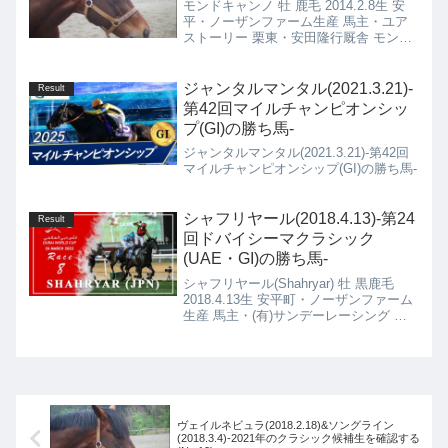
モンドキャンノ 牡 鹿毛 2014.2.8生 安
平・ノーザンファーム生産 馬主・ユア
ストーリー 栗東・安田隆行厩舎 モンド
キャンノ(2014.2.8)の4代血統表 キンシ
ャサノキセキ 鹿毛 2003.9.24 種付け時
活性値：0.375 フ...
ジャンタルマンタル(2021.3.21)-
Result
第42回マイルチャンピオンシッ
プ(GI)の勝ち馬-
ジャンタルマンタル(2021.3.21)-第42回
マイルチャンピオンシップ(GI)の勝ち馬-
シャフリヤール(2018.4.13)-第24
Result
回ドバイシーマクラシック
(UAE・GI)の勝ち馬-
シャフリヤール(Shahryar) 牡 黒鹿毛
2018.4.13生 安平町・ノーザンファーム
生産 馬主・(有)サンデーレーシング 栗
東・藤原 英昭厩舎
ヴェイルネビュラ(2018.2.18)&ソングライン
(2018.3.4)-2021年のクラシック候補生を確認する