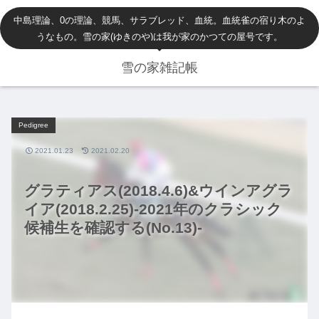
中島理論、0の理論、競馬、サラブレッド、血統。血統雀の宿り木のよ
うなもの。雪の家(ゆきのや)は我が家のかつての屋号です。
雪の家雑記帳
Pedigree
2021.01.23
2021.02.20
グラティアス(2018.4.6)&ウインアグラ
イア(2018.2.25)-2021年のクラシック
候補生を確認する(No.13)-