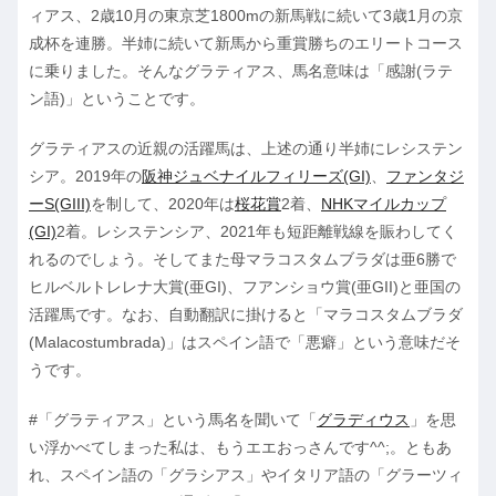
ィアス、2歳10月の東京芝1800mの新馬戦に続いて3歳1月の京
成杯を連勝。半姉に続いて新馬から重賞勝ちのエリートコース
に乗りました。そんなグラティアス、馬名意味は「感謝(ラテ
ン語)」ということです。
グラティアスの近親の活躍馬は、上述の通り半姉にレシステン
シア。2019年の
阪神ジュベナイルフィリーズ(GI)
、
ファンタジ
ーS(GIII)
を制して、2020年は
桜花賞
2着、
NHKマイルカップ
(GI)
2着。レシステンシア、2021年も短距離戦線を賑わしてく
れるのでしょう。そしてまた母マラコスタムブラダは亜6勝で
ヒルベルトレレナ大賞(亜GI)、フアンショウ賞(亜GII)と亜国の
活躍馬です。なお、自動翻訳に掛けると「マラコスタムブラダ
(Malacostumbrada)」はスペイン語で「悪癖」という意味だそ
うです。
#「グラティアス」という馬名を聞いて「
グラディウス
」を思
い浮かべてしまった私は、もうエエおっさんです^^;。ともあ
れ、スペイン語の「グラシアス」やイタリア語の「グラーツィ