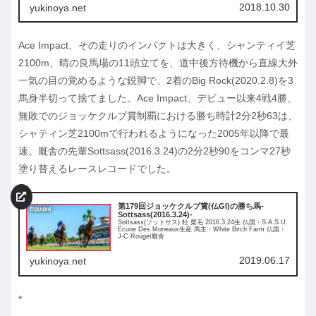
2018.10.30
yukinoya.net
Ace Impact、その走りのインパクトは大きく、シャンティイ芝
2100m、晴の良馬場の11頭立てを、道中後方待機から直線大外
一気の目の覚めるような鋭脚で、2着のBig Rock(2020.2.8)を3
馬身半切って捨てました。Ace Impact、デビュー以来4戦4勝、
無敗でのジョッケクルブ賞制覇における勝ち時計2分2秒63は、
シャティン芝2100mで行われるようになった2005年以降で最
速。厩舎の先輩Sottsass(2016.3.24)の2分2秒90をコンマ27秒
塗り替えるレースレコードでした。
第179回ジョッケクルブ賞(仏GI)の勝ち馬-
Sottsass(2016.3.24)-
Sottsass(ソットサス) 牡 栗毛 2016.3.24生 仏国・S.A.S.U.
Ecurie Des Moneaux生産 馬主・White Birch Farm 仏国・
J-C Rouget厩舎
2019.06.17
yukinoya.net
*