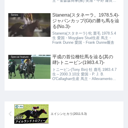
主・金森森商事(株) 美浦・中野 隆良厩
舎
Stanerra(スタネーラ。1978.5.4)-
Series
ジャパンカップ(GI)の勝ち馬を辿
る(No.3)-
Stanerra(スタネーラ) 牝 栗毛 1978.5.4
生 愛国・Moyglare Stud生産 馬主・
Frank Dunne 愛国・Frank Dunne厩舎
平成の首位種牡馬を辿る(其の
Special feature
肆)-トニービン(1983.4.7)-
トニービン(Tony Bin) 牡 鹿毛 1983.4.7
生～2000.3.10没 愛国・P. J. B.
O'Callaghan生産 馬主・Allevamento
White Star 伊国・Luigi Camici厩舎
エイシンヒカリ(2011.5.3)