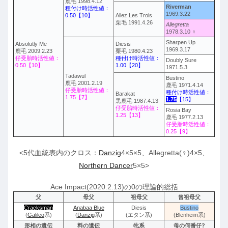
鹿毛 1998.4.12
Riverman
種付け時活性値：
1969.3.22
0.50【10】
Allez Les Trois
栗毛 1991.4.26
Allegretta
1978.3.10 ♀
Sharpen Up
Absolutly Me
Diesis
1969.3.17
鹿毛 2009.2.23
栗毛 1980.4.23
仔受胎時活性値：
種付け時活性値：
Doubly Sure
0.50【10】
1.00【20】
1971.5.3
Tadawul
Bustino
鹿毛 2001.2.19
鹿毛 1971.4.14
仔受胎時活性値：
種付け時活性値：
Barakat
1.75【7】
1.75
【15】
黒鹿毛 1987.4.13
仔受胎時活性値：
Rosia Bay
1.25【13】
鹿毛 1977.2.13
仔受胎時活性値：
0.25【9】
<5代血統表内のクロス：
Danzig
4×5×5、Allegretta(♀)4×5、
Northern Dancer
5×5>
Ace Impact(2020.2.13)の0の理論的総括
父
母父
祖母父
曾祖母父
Cracksman
Anabaa Blue
Diesis
Bustino
(
Galileo
系)
(
Danzig
系)
(エタン系)
(Blenheim系)
形相の遺伝
料の遺伝
牝系
母の何番仔?