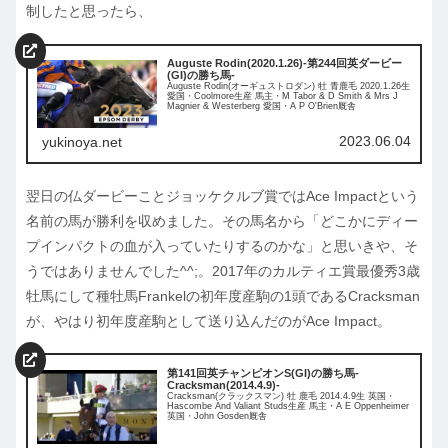
制したと思ったら、
Auguste Rodin(2020.1.26)-第244回英ダービー
(GI)の勝ち馬-
Auguste Rodin(オーギュストロダン) 牡 青鹿毛 2020.1.26生
愛国・Coolmore生産 馬主・M Tabor & D Smith & Mrs J
Magnier & Westerberg 愛国・A P O'Brien厩舎
2023.06.04
yukinoya.net
翌日の仏ダービーことジョッケクルブ賞ではAce Impactという
名前の馬が勝利を収めました。その馬名から「どこかにディー
プインパクトの血が入っていたりするのかな」と思いきや、そ
うではありませんでした^^;。2017年のカルティエ賞最優秀3歳
牡馬にして種牡馬Frankelの初年度産駒の1頭であるCracksman
が、やはり初年度産駒として送り込んだのがAce Impact。
第141回英チャンピオンS(GI)の勝ち馬-
Cracksman(2014.4.9)-
Cracksman(クラックスマン) 牡 鹿毛 2014.4.9生 英国・
Hascombe And Valiant Studs生産 馬主・A E Oppenheimer
英国・John Gosden厩舎