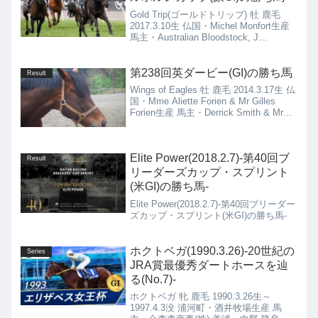
Gold Trip(ゴールドトリップ) 牡 鹿毛
2017.3.10生 仏国・Michel Monfort生産
馬主・Australian Bloodstock, J
Woodbridge Et Al 豪州・Ciaron Maher &
David Eustace厩舎
第238回英ダービー(GI)の勝ち馬
Result
Wings of Eagles 牡 鹿毛 2014.3.17生 仏
国・Mme Aliette Forien & Mr Gilles
Forien生産 馬主・Derrick Smith & Mrs
John Magnier & Michael...
Elite Power(2018.2.7)-第40回ブ
Result
リーダーズカップ・スプリント
(米GI)の勝ち馬-
Elite Power(2018.2.7)-第40回ブリーダー
ズカップ・スプリント(米GI)の勝ち馬-
ホクトベガ(1990.3.26)-20世紀の
Series
JRA賞最優秀ダートホースを辿
る(No.7)-
ホクトベガ 牝 鹿毛 1990.3.26生～
1997.4.3没 浦河町・酒井牧場生産 馬