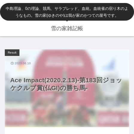
中島理論、0の理論、競馬、サラブレッド、血統。血統雀の宿り木のよ
うなもの。雪の家(ゆきのや)は我が家のかつての屋号です。
雪の家雑記帳
Result
2023.06.10
Ace Impact(2020.2.13)-第183回ジョッ
ケクルブ賞(仏GI)の勝ち馬-