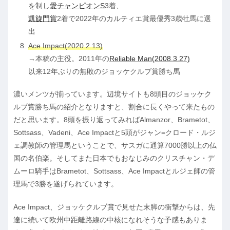
を制し
愛チャンピオンS
3着、
凱旋門賞
2着で2022年のカルティエ賞最優秀3歳牡馬に選
出
Ace Impact(2020.2.13)
→本稿の主役。2011年の
Reliable Man(2008.3.27)
以来12年ぶりの無敗のジョッケクルブ賞勝ち馬
濃いメンツが揃っています。辺境サイトも8頭目のジョッケク
ルブ賞勝ち馬の紹介となりますと、割合に長くやって来たもの
だと思います。8頭を振り返ってみればAlmanzor、Brametot、
Sottsass、Vadeni、Ace Impactと5頭がジャン=クロード・ルジ
ェ調教師の管理馬ということで、サスガに通算7000勝以上の仏
国の名伯楽。そしてまた日本でもおなじみのクリスチャン・デ
ムーロ騎手はBrametot、Sottsass、Ace Impactとルジェ師の管
理馬で3勝を遂げられています。
Ace Impact、ジョッケクルブ賞で見せた末脚の衝撃からは、先
達に続いて欧州中距離路線の中核になれそうな予感もありま