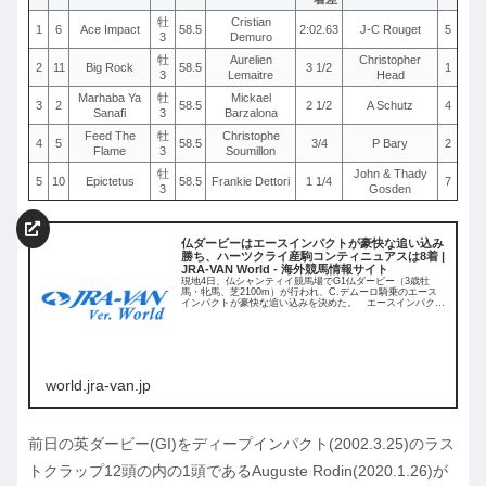
牡
Cristian
1
6
Ace Impact
58.5
2:02.63
J-C Rouget
5
3
Demuro
牡
Aurelien
Christopher
2
11
Big Rock
58.5
3 1/2
1
3
Lemaitre
Head
Marhaba Ya
牡
Mickael
3
2
58.5
2 1/2
A Schutz
4
Sanafi
3
Barzalona
Feed The
牡
Christophe
4
5
58.5
3/4
P Bary
2
Flame
3
Soumillon
牡
John & Thady
5
10
Epictetus
58.5
Frankie Dettori
1 1/4
7
3
Gosden
仏ダービーはエースインパクトが豪快な追い込み
勝ち、ハーツクライ産駒コンティニュアスは8着 |
JRA-VAN World - 海外競馬情報サイト
現地4日、仏シャンティイ競馬場でG1仏ダービー（3歳牡
馬・牝馬、芝2100m）が行われ、C.デムーロ騎乗のエース
インパクトが豪快な追い込みを決めた。 エースインパクト
は後方2番手に控え、仏200
world.jra-van.jp
前日の英ダービー(GI)をディープインパクト(2002.3.25)のラス
トクラップ12頭の内の1頭であるAuguste Rodin(2020.1.26)が