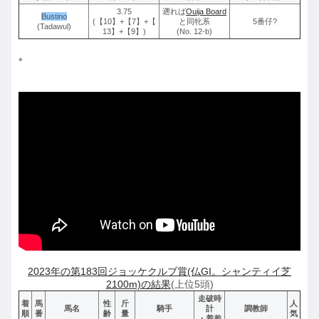
3.75
遡れば
Ouija Board
Bustino
(【10】+【7】+【
と同牝系
5番仔?
(Tadawul)
13】+【9】)
(No. 12-b)
*
2023年の第183回ジョッケクルブ賞(仏GI。シャンティイ芝
2100m)の結果
(上位5頭)
走破時
着
馬
性
斤
人
馬名
騎手
計
調教師
順
番
齢
量
気
・着差