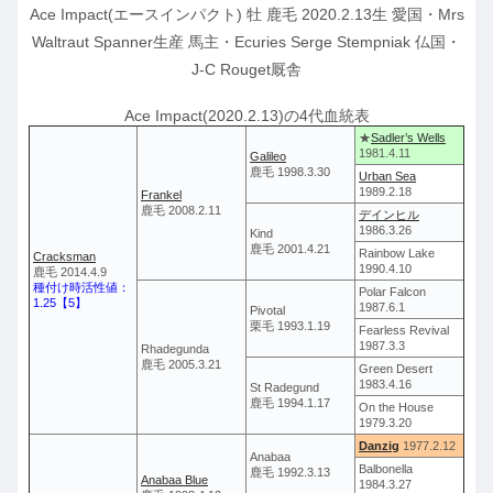
Ace Impact(エースインパクト) 牡 鹿毛 2020.2.13生 愛国・Mrs
Waltraut Spanner生産 馬主・Ecuries Serge Stempniak 仏国・
J-C Rouget厩舎
Ace Impact(2020.2.13)の4代血統表
★
Sadler’s Wells
1981.4.11
Galileo
鹿毛 1998.3.30
Urban Sea
1989.2.18
Frankel
鹿毛 2008.2.11
デインヒル
1986.3.26
Kind
鹿毛 2001.4.21
Rainbow Lake
Cracksman
1990.4.10
鹿毛 2014.4.9
種付け時活性値：
Polar Falcon
1.25【5】
1987.6.1
Pivotal
栗毛 1993.1.19
Fearless Revival
1987.3.3
Rhadegunda
鹿毛 2005.3.21
Green Desert
1983.4.16
St Radegund
鹿毛 1994.1.17
On the House
1979.3.20
Danzig
1977.2.12
Anabaa
Balbonella
鹿毛 1992.3.13
Anabaa Blue
1984.3.27