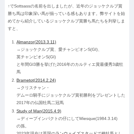
↑でSottsassの名前を出しましたが、近年のジョッケクルブ賞
勝ち馬は印象深い馬が揃っている感もあります。弊サイトを始
めてから紹介しているジョッケクルブ賞勝ち馬たちを列挙しま
すと、
Almanzor(2013.3.11)
→ジョッケクルブ賞、愛チャンピオンS(GI)、
英チャンピオンS(GI)
と年間GI3勝を挙げた2016年のカルティエ賞最優秀3歳牡
馬
Brametot(2014.2.24)
→クリスチャン・
デムーロ騎手にジョッケクルブ賞初勝利をプレゼントした
2017年の仏国牡馬二冠馬
Study of Man(2015.4.9)
→ディープインパクトの仔にしてMiesque(1984.3.14)
の孫。
2023年現在は英国の
ランウェイズスタッド
で種牡馬とし