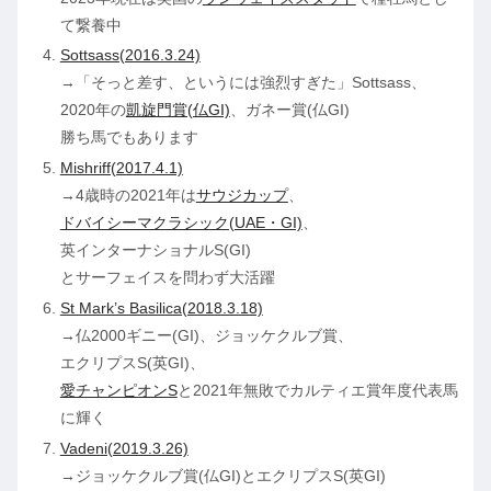
て繋養中
Sottsass(2016.3.24)
→「そっと差す、というには強烈すぎた」Sottsass、
2020年の
凱旋門賞(仏GI)
、ガネー賞(仏GI)
勝ち馬でもあります
Mishriff(2017.4.1)
→4歳時の2021年は
サウジカップ
、
ドバイシーマクラシック(UAE・GI)
、
英インターナショナルS(GI)
とサーフェイスを問わず大活躍
St Mark’s Basilica(2018.3.18)
→仏2000ギニー(GI)、ジョッケクルブ賞、
エクリプスS(英GI)、
愛チャンピオンS
と2021年無敗でカルティエ賞年度代表馬
に輝く
Vadeni(2019.3.26)
→ジョッケクルブ賞(仏GI)とエクリプスS(英GI)