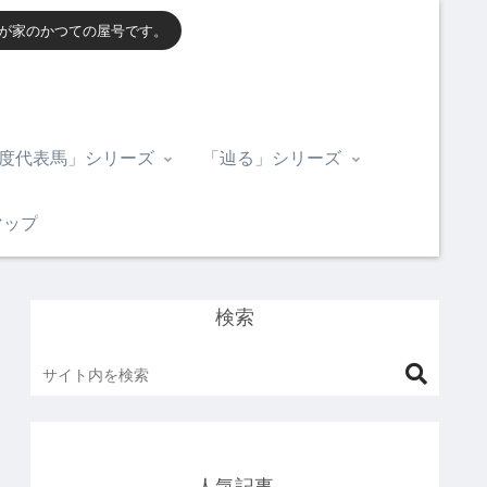
我が家のかつての屋号です。
度代表馬」シリーズ
「辿る」シリーズ
マップ
検索