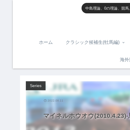
中島理論、0の理論、競馬
ホーム
クラシック候補生(牡馬編)
海外
Series
2022.08.11
マイネルホウオウ(2010.4.23