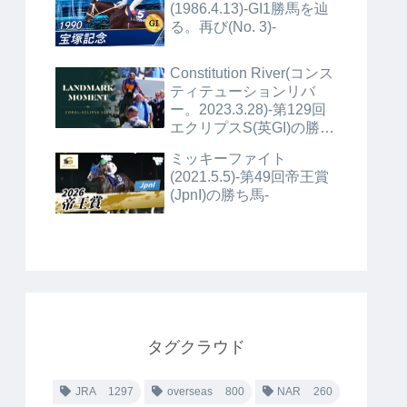
(1986.4.13)-GI1勝馬を辿
る。再び(No. 3)-
Constitution River(コンス
ティテューションリバ
ー。2023.3.28)-第129回
エクリプスS(英GI)の勝ち
馬+α-
ミッキーファイト
(2021.5.5)-第49回帝王賞
(JpnI)の勝ち馬-
タグクラウド
JRA
1297
overseas
800
NAR
260