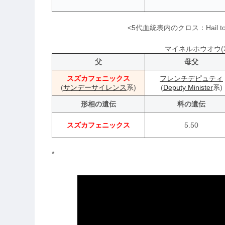
<5代血統表内のクロス：Hail to 
マイネルホウオウ(20
父
母父
スズカフェニックス
フレンチデピュティ
(
サンデーサイレンス
系)
(
Deputy Minister
系)
形相の遺伝
料の遺伝
スズカフェニックス
5.50
*