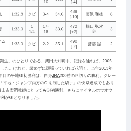
10
[-4]
488
弘
1:32.8
クビ
3-4
34.6
藤沢 和雄
8
[-10]
1
17-
472
橋口 弘次
彦
1:33.0
33.6
3
1/4
18
[+2]
郎
アム
490
1:33.0
クビ
2-2
35.1
斎藤 誠
2
[-2]
2期生」のひとりである、柴田大知騎手。記録を辿れば、2006
ました。けれど、諦めずに頑張っていれば花開く。当年2013年
年目の平地GI初勝利は、自身
JRA
200勝の区切りの勝利。グレー
の「平地・ジャンプ両方のGIを制した騎手」の快挙達成でもあり
山吉宏調教師にとってもGI初勝利、さらにマイネルホウオウ
利がGIとなりました。