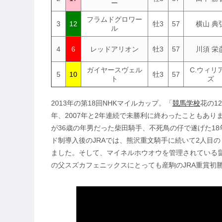
ー
フラムドグロワー
3
12
牡3
57
横山 典
ル
4
6
レッドアリオン
牡3
57
川須 栄
ガイヤースヴェル
C.ウィリ
5
10
牡3
57
ト
ズ
2013年の第18回NHKマイルカップ。「
競馬学校
花の1
年、2007年と2年連続で未勝利に終わったこともあり
が36歳の年男だった柴田騎手、不死鳥の仔で遂げた18
ド制導入後のJRAでは、熊沢重文騎手に続いて2人目
ました。そして、マイネルホウオウを管理されている畠
の父スズカフェニックスにとっても産駒のJRA重賞初勝