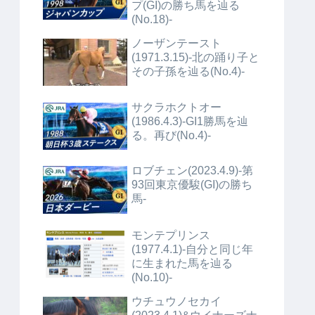
プ(GI)の勝ち馬を辿る
(No.18)-
ノーザンテースト
(1971.3.15)-北の踊り子と
その子孫を辿る(No.4)-
サクラホクトオー
(1986.4.3)-GI1勝馬を辿
る。再び(No.4)-
ロブチェン(2023.4.9)-第
93回東京優駿(GI)の勝ち
馬-
モンテプリンス
(1977.4.1)-自分と同じ年
に生まれた馬を辿る
(No.10)-
ウチュウノセカイ