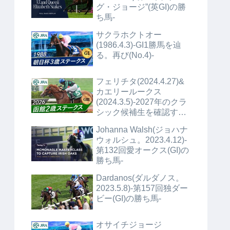
グ・ジョージ”(英GI)の勝
ち馬-
サクラホクトオー
(1986.4.3)-GI1勝馬を辿
る。再び(No.4)-
フェリチタ(2024.4.27)&
カエリールークス
(2024.3.5)-2027年のクラ
シック候補生を確認する
(No.1)+α-
Johanna Walsh(ジョハナ
ウォルシュ。2023.4.12)-
第132回愛オークス(GI)の
勝ち馬-
Dardanos(ダルダノス。
2023.5.8)-第157回独ダー
ビー(GI)の勝ち馬-
オサイチジョージ