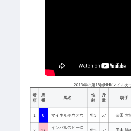
2013年の第18回NHKマイルカッ
着
馬
性
斤
馬名
騎手
順
番
齢
量
1
8
マイネルホウオウ
牡3
57
柴田 大
インパルスヒーロ
2
17
牡3
57
田中 勝