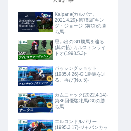
人気記事
Kalpana(カルパナ。
2021.4.29)-第76回"キン
グ・ジョージ"(英GI)の勝
ち馬-
思い出のGI1勝馬を辿る
(其の拾)-カルストンライ
トオ(1998.5.3)-
パッシングショット
(1985.4.26)-GI1勝馬を辿
る。再び(No. 5)-
カムニャック(2022.4.14)-
第86回優駿牝馬(GI)の勝
ち馬-
エルコンドルパサー
(1995.3.17)-ジャパンカッ