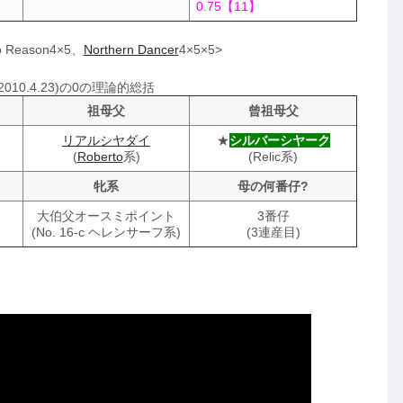
0.75【11】
Reason4×5、
Northern Dancer
4×5×5>
10.4.23)の0の理論的総括
祖母父
曾祖母父
リアルシヤダイ
★
シルバーシヤーク
(
Roberto
系)
(Relic系)
牝系
母の何番仔?
大伯父オースミポイント
3番仔
(No. 16-c ヘレンサーフ系)
(3連産目)