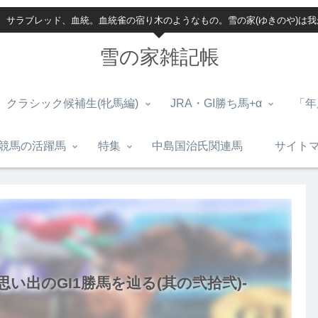
、サラブレッド、血統。血統雀の宿り木のようなもの。雪の家(ゆきのや)は
雪の家雑記帳
クラシック候補生(牝馬編)
JRA・GI勝ち馬+α
「年
競馬の活躍馬
特集
中島国治氏関連馬
サイト
)-思い出のGI1勝馬を辿る(其の弐拾弐)-