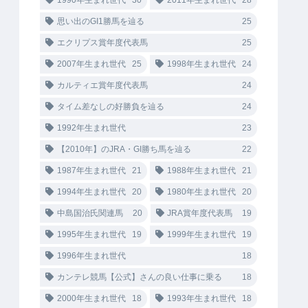
1990年生まれ世代
30
2011年生まれ世代
28
思い出のGI1勝馬を辿る
25
エクリプス賞年度代表馬
25
2007年生まれ世代
25
1998年生まれ世代
24
カルティエ賞年度代表馬
24
タイム差なしの好勝負を辿る
24
1992年生まれ世代
23
【2010年】のJRA・GI勝ち馬を辿る
22
1987年生まれ世代
21
1988年生まれ世代
21
1994年生まれ世代
20
1980年生まれ世代
20
中島国治氏関連馬
20
JRA賞年度代表馬
19
1995年生まれ世代
19
1999年生まれ世代
19
1996年生まれ世代
18
カンテレ競馬【公式】さんの良い仕事に乗る
18
2000年生まれ世代
18
1993年生まれ世代
18