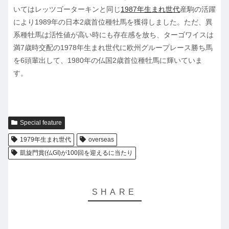
いてはレッツゴーターキンと同じ
1987年生まれ世代
産駒の活躍
により1989年の日本2歳首位種牡馬を獲得しました。ただ、異
系種牡馬は活性値が高い時にも存在感を放ち、ターゴワイスは
満7歳時交配の1978年生まれ世代に欧州グループレース勝ち馬
を6頭輩出して、1980年の仏国2歳首位種牡馬に輝いていま
す。
Special feature
1979年生まれ世代
overseas
凱旋門賞(仏GI)が100回を迎えるに当たり