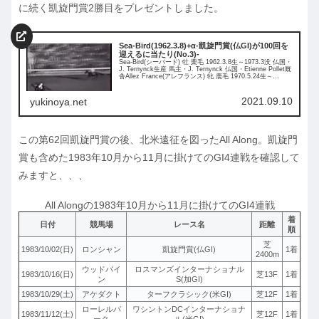
に続く凱旋門賞2勝目をプレゼントしました。
Sea-Bird(1962.3.8)+α-凱旋門賞(仏GI)が100回を
迎えるに当たり(No.3)-
Sea-Bird(シーバード) 牡 栗毛 1962.3.8生～1973.3没 仏国・
J. Ternynck生産 馬主・J. Ternynck 仏国・Etienne Pollet厩
舎Allez France(アレフランス) 牝 鹿毛 1970.5.24生～
1989.2.11没 米国・Bieber-Jacobs Stable生産 馬主・Daniel
Wildenstein 仏国・Albert Klimscha厩舎 → Angel Penna,
Sr.厩舎
2021.09.10
yukinoya.net
この第62回凱旋門賞の後、北米遠征を図ったAll Along。凱旋門
賞も含めた1983年10月から11月に掛けてのGI4連戦を確認して
みますと、、、
All Alongの1983年10月から11月に掛けてのGI4連戦
着
日付
競馬場
レース名
距離
順
芝
1983/10/02(日)
ロンシャン
凱旋門賞(仏GI)
1着
2400m
ウッドバイ
ロスマンズインターナショナル
1983/10/16(日)
芝13F
1着
ン
S(加GI)
1983/10/29(土)
アケダクト
ターフクラシック(米GI)
芝12F
1着
ローレルパ
ワシントンDCインターナショナ
1983/11/12(土)
芝12F
1着
ーク
ル(米GI)