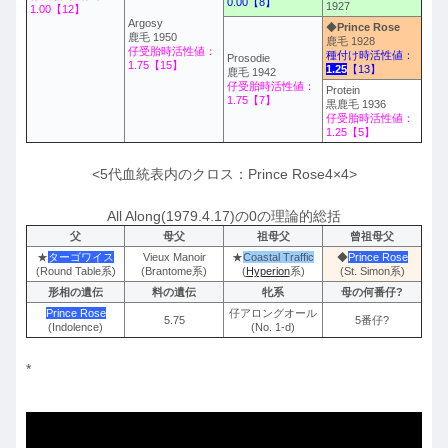
0.00【8】
1927
1.00【12】
Argosy
◆
Prince Rose
鹿毛 1950
鹿毛 1928
仔受胎時活性値：
種付け時活性値：
Prosodie
1.75【15】
1.25
【13】
鹿毛 1942
仔受胎時活性値：
Protein
1.75【7】
黒鹿毛 1936
仔受胎時活性値：
1.25【5】
<5代血統表内のクロス：Prince Rose4×4>
All Along(1979.4.17)の0の理論的総括
父
母父
祖母父
曾祖母父
★
ターゴワイス
Vieux Manoir
★
Coastal Traffic
◆
Prince Rose
(Round Table系)
(Brantome系)
(
Hyperion
系)
(St. Simon系)
形相の遺伝
料の遺伝
牝系
母の何番仔?
Prince Rose
仔アロングオール
5.75
5番仔?
(Indolence)
(No. 1-d)
*