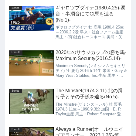
ギヤロツプダイナ(1980.4.25)-濁
Series
音・半濁音にてGI馬を辿る
(No.1)-
ギヤロツプダイナ 牡 鹿毛 1980.4.25生
～2006.2.2没 早来・社台フアーム生産
馬主・(有)社台レースホース 美浦・矢野
進厩舎
2020年のサウジカップの勝ち馬-
Result
Maximum Security(2016.5.14)-
Maximum Security(マキシマムセキュリ
ティ) 牡 鹿毛 2016.5.14生 米国・Gary &
Mary West Stables, Inc.生産 馬主・
Gary L & Mary E West, Mrs J Magnier,
M Tabor & D Smith 米国・Jason Servis
厩舎
The Minstrel(1974.3.11)-北の踊
Series
り子とその子孫を辿る(No.5)-
The Minstrel(ザミンストレル) 牡 栗毛
1974.3.11生～1990.9.3没 加国・E. P.
Taylor生産 馬主・Robert Sangster 愛
国・Vincent O'Brien厩舎
Always a Runner(オールウェイ
Result
ズアランナー。2023.1.26)-第