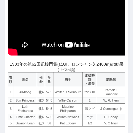
1983年の第62回凱旋門賞(仏GI。ロンシャン芝2400m)の結果
(上位5頭)
走破時
着
性
斤
馬名
騎手
計
調教師
順
齢
量
・着差
Patrick L
1
All Along
牝4
57.5
Walter R Swinburn
2:28.10
Biancone
2
Sun Princess
牝3
54.5
Willie Carson
1
W. R. Hern
Luth
Maurice
3
牝3
54.5
短クビ
J Cunnington jr
Enchantee
Philipperon
4
Time Charter
牝4
57.5
William Newnes
ハナ
H. Candy
5
Salmon Leap
牡3
56
Pat Eddery
1/2
V. O’brien