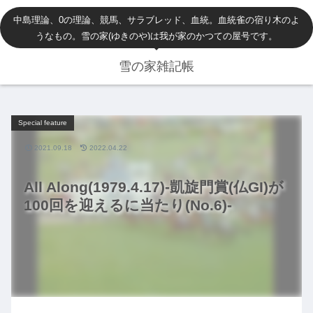
中島理論、0の理論、競馬、サラブレッド、血統。血統雀の宿り木のよ
うなもの。雪の家(ゆきのや)は我が家のかつての屋号です。
雪の家雑記帳
Special feature
2021.09.18
2022.04.22
All Along(1979.4.17)-凱旋門賞(仏GI)が
100回を迎えるに当たり(No.6)-