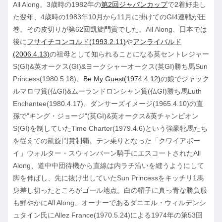
All Along。3歳時の1982年の
第2回ジャパンカップ
で2着好走し
た翌年、4歳時の1983年10月から11月に掛けてのGI4連戦が圧
巻。その皮切りが第62回凱旋門賞でした。All Along、日本では
後に
フサイチコンコルド(1993.2.11)
や
アンライバルド
(2006.4.13)
の祖母として知られることになる英セントレジャー
S(GI)&英オークス(GI)&ヨークシャーオークス(英GI)勝ち馬Sun
Princess(1980.5.18)、
Be My Guest(1974.4.12)
の娘でジャック
ルマロワ賞(仏GI)&ムーランドロンシャン賞(仏GI)勝ち馬Luth
Enchantee(1980.4.17)、ダンサーズイメージ(1965.4.10)の直
孫で”キング・ジョージ”(英GI)&英オークス&英チャンピオン
S(GI)を制していたTime Charter(1979.4.6)という強豪牝馬たち
を従えての凱旋門賞制覇。テン乗りとなった「クワイアボー
イ」ウォルター・スウィンバーン騎手にエスコートされたAll
Along、道中中団待機から直線は内ラチ沿いを縫うようにして
脚を伸ばし、先に抜け出していたSun Princessをキッチリ1馬
身差し切ったところがゴール地点。白の帽子に真っ青な勝負服
も鮮やかにAll Along、オーナーであるダニエル・ウィルデンシ
ュタイン氏にAllez France(1970.5.24)による1974年の第53回