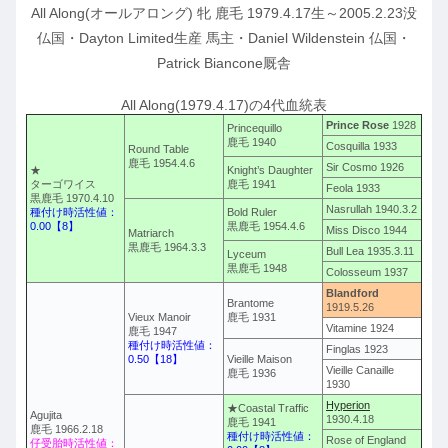
All Along(オールアロング) 牝 鹿毛 1979.4.17生～2005.2.23没
仏国・Dayton Limited生産 馬主・Daniel Wildenstein 仏国・
Patrick Biancone厩舎
All Along(1979.4.17)の4代血統表
Prince Rose
1928
Princequillo
鹿毛 1940
Cosquilla 1933
Round Table
鹿毛 1954.4.6
Sir Cosmo 1926
★
Knight’s Daughter
ターゴワイス
鹿毛 1941
Feola 1933
黒鹿毛 1970.4.10
Nasrullah 1940.3.2
種付け時活性値：
Bold Ruler
0.00【8】
黒鹿毛 1954.4.6
Miss Disco 1944
Matriarch
黒鹿毛 1964.3.3
Bull Lea 1935.3.11
Lyceum
黒鹿毛 1948
Colosseum 1937
Blandford
Brantome
1919.5.26
Vieux Manoir
鹿毛 1931
Vitamine 1924
鹿毛 1947
種付け時活性値：
Finglas 1923
0.50【18】
Vieille Maison
Vieille Canaille
鹿毛 1936
1930
Hyperion
★Coastal Traffic
Agujita
1930.4.18
鹿毛 1941
鹿毛 1966.2.18
種付け時活性値：
Rose of England
仔受胎時活性値：