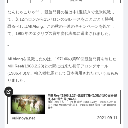
なんじゃこりゃ^^;。凱旋門賞の後は中1週続きで北米転戦し
て、芝12ハロンから13ハロンのGIレースをことごとく勝利。
恐るべしはAll Along、この秋の一連のキャンペーンを以てし
て、1983年のエクリプス賞年度代表馬に選出されました。
*
All Alongを意識したのは、1971年の第50回凱旋門賞を制した
Mill Reef(1968.2.23)との間に出来た初仔アロングオール
(1986.4.3)が、輸入種牡馬として日本供用されたという点もあ
りました。
Mill Reef(1968.2.23)-凱旋門賞(仏GI)が100回を迎
えるに当たり(No.4)-
Mill Reef(ミルリーフ) 牡 鹿毛 1968.2.23生～1986.2.2没 米
国・Paul Mellon生産 馬主・Paul Mellon 英国・Ian Balding
厩舎
2021.09.11
yukinoya.net