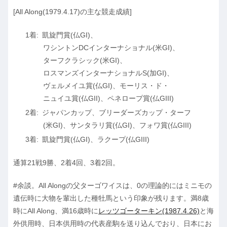
[All Along(1979.4.17)の主な競走成績]
凱旋門賞(仏GI)、
ワシントンDCインターナショナル(米GI)、
ターフクラシック(米GI)、
ロスマンズインターナショナルS(加GI)、
ヴェルメイユ賞(仏GI)、モーリス・ド・
ニュイユ賞(仏GII)、ペネロープ賞(仏GIII)
ジャパンカップ、ブリーダーズカップ・ターフ
(米GI)、サンタラリ賞(仏GI)、フォワ賞(仏GIII)
凱旋門賞(仏GI)、ラクープ(仏GIII)
通算21戦9勝、2着4回、3着2回。
#余談。All Alongの父ターゴワイスは、0の理論的にはミニモの
遺伝時に大物を輩出した種牡馬という印象が残ります。満8歳
時にAll Along、満16歳時に
レッツゴーターキン(1987.4.26)
と海
外供用時、日本供用時の代表産駒を送り込んでおり、日本にお