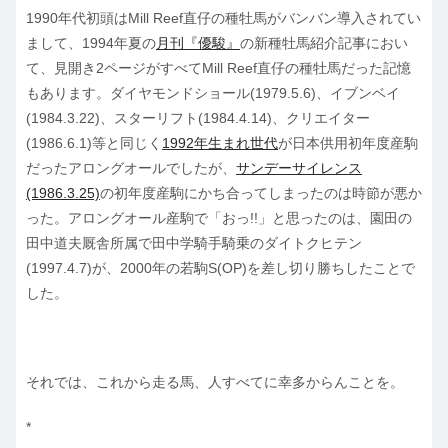
1990年代初頭はMill Reef直仔の種牡馬がバンバン導入されてい
まして、1994年夏の
月刊『優駿』
の新種牡馬紹介記事におい
て、見開き2ページがすべてMill Reef直仔の種牡馬だった記憶
もあります。ダイヤモンドショール(1979.5.6)、イブンベイ
(1984.3.22)、スターリフト(1984.4.14)、クリエイター
(1986.6.1)等と同じく
1992年生まれ世代
が日本供用初年度産駒
だったアロングオールでしたが、
サンデーサイレンス
(1986.3.25)
の初年度産駒にかち合ってしまったのは時節が悪か
った。アロングオール産駒で「おっ!!」と思ったのは、園田の
田中道夫厩舎所属で田中学騎手騎乗のダイトクヒテン
(1997.4.7)が、2000年の若駒S(OP)を差し切り勝ちしたことで
した。
それでは、これから走る馬、人すべてに幸多からんことを。
*