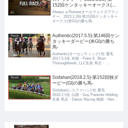
152回ケンタッキーオークス(米
GI)の勝ち馬-
Always a Runner(オールウェイズアラン
ナー。2023.1.26)-第152回ケンタッキー
オークス(米GI)の勝ち馬-
Authentic(2017.5.5)-第146回ケン
Result
タッキーダービー(米GI)の勝ち
馬-
Authentic(オーセンティック) 牡 鹿毛
2017.5.5生 米国・Peter E. Blum
Thoroughbreds, LLC生産 馬主・
Spendthrift Farm LLC, MyRaceHorse
Stable, Madaket Stables LLC and
Starlight Racing Owner Link 米国・Bob
Sisfahan(2018.2.5)-第152回独ダ
Result
Baffert厩舎
ービー(GI)の勝ち馬-
Sisfahan(シスファハン) 牡 栗毛
2018.2.5生 仏国・Guy Pariente Holding
生産 馬主・Darius Racing 独国・Henk
Grewe厩舎