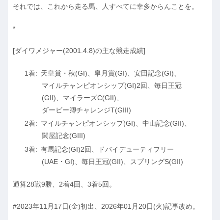
それでは、これから走る馬、人すべてに幸多からんことを。
*
[ダイワメジャー(2001.4.8)の主な競走成績]
天皇賞・秋(GI)、皐月賞(GI)、安田記念(GI)、
マイルチャンピオンシップ(GI)2回、毎日王冠
(GII)、マイラーズC(GII)、
ダービー卿チャレンジT(GIII)
マイルチャンピオンシップ(GI)、中山記念(GII)、
関屋記念(GIII)
有馬記念(GI)2回、ドバイデューティフリー
(UAE・GI)、毎日王冠(GII)、スプリングS(GII)
通算28戦9勝、2着4回、3着5回。
#2023年11月17日(金)初出、2026年01月20日(火)記事改め。