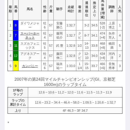
馬
通
推
体
着
馬
性
斤
走破
着
過
定
調教
人
馬名
騎手
重
順
番
齢
量
時計
差
順
上
師
気
[増
位
り
減]
ダイワメジャ
牡
安藤
528
上原
1
8
57
1:32.7
3-2
34.5
1
ー
6
勝己
[-2]
博之
スーパーホー
牡
藤岡
ク
474
矢作
2
7
57
1:32.7
8-7
34.1
4
ネット
4
佑介
ビ
[+4]
芳人
スズカフェニ
牡
14-
468
橋田
3
11
57
武 豊
1:32.8
1/2
33.8
5
ックス
5
13
[+8]
満
アグネスアー
牡
藤田
ク
12-
434
河内
4
12
57
1:32.8
34.0
2
ク
4
伸二
ビ
10
[+4]
洋
牡
福永
1
15-
466
音無
5
9
カンパニー
57
1:33.0
33.7
3
6
祐一
1/4
15
[+6]
秀孝
2007年の第24回マイルチャンピオンシップ(GI。京都芝
1600m)のラップタイム
1F毎の
12.6 – 10.6 – 11.2 – 12.0 – 11.6 – 11.5 – 11.3 – 11.9
ラップ
ラップの
12.6 – 23.2 – 34.4 – 46.4 – 58.0 – 1:09.5 – 1:20.8 – 1:32.7
累計タイム
上り
4F 46.3 – 3F 34.7
*