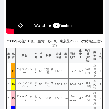
2006年の第134回天皇賞・秋(GI。東京芝2000m)の結果
(上位5
頭)
推
馬体
調
着
馬
性
斤
走破
着
通過
定
重
人
馬名
騎手
教
順
番
齢
量
時計
差
順位
上
[増
気
師
り
減]
上
ダイワメジャ
牡
安藤 勝
528
原
1
14
58
1:58.8
2-2-2
35.2
4
ー
5
己
[+2]
博
之
森
スウィフトカ
牡
横山 典
484
2
10
58
1:58.9
1/2
9-7-6
34.7
秀
7
レント
5
弘
[+10]
行
松
アドマイヤム
牡
10-
464
田
3
15
56
武 豊
1:59.0
3/4
34.2
2
ーン
3
10-10
[-6]
博
資
田