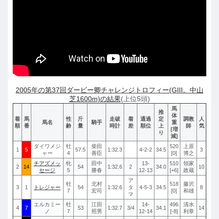
2005年の第37回ダービー卿チャレンジトロフィー(GIII。中山
芝1600m)の結果
(上位5頭)
馬
推
体
着
馬
性
斤
走破
着
通過
定
調教
人
馬名
騎手
重
順
番
齢
量
時計
差
順位
上
師
気
[増
り
減]
ダイワメジ
牡
柴田
520
上原
1
5
57.5
1:32.3
4-2-2
34.5
3
ャー
4
善臣
[0]
博之
チアズメッ
牝
田中
13-
510
領家
2
14
54
1:32.6
2
34.0
10
セージ
5
勝春
12-13
[+6]
政蔵
ア
牡
北村
518
藤沢
3
1
トレジャー
54
1:32.6
タ
4-5-3
34.5
8
7
宏司
[0]
和雄
マ
エルカミー
牡
江田
14-
496
清水
4
7
53
1:32.7
3/4
34.1
14
ノ
7
照男
12-14
[-8]
利章