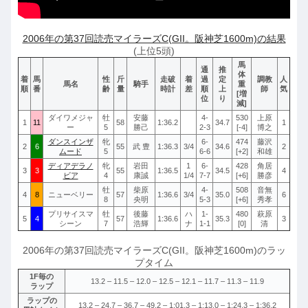
2006年の第37回読売マイラーズC(GII。阪神芝1600m)の結果
(上位5頭)
馬
通
推
体
着
馬
性
斤
走破
着
過
定
調教
人
馬名
騎手
重
順
番
齢
量
時計
差
順
上
師
気
[増
位
り
減]
ダイワメジャ
牡
安藤
4-
530
上原
1
11
58
1:36.2
34.7
1
ー
5
勝己
2-3
[-4]
博之
ダンスインザ
牝
6-
474
藤沢
2
6
55
武 豊
1:36.3
3/4
34.6
2
ムード
5
6-6
[+2]
和雄
ディアデラノ
牝
岩田
1
6-
428
角居
3
3
55
1:36.5
34.5
4
ビア
4
康誠
1/4
7-7
[+6]
勝彦
牡
柴原
4-
508
音無
4
8
ニューベリー
57
1:36.6
3/4
35.0
6
8
央明
5-3
[+6]
秀孝
プリサイスマ
牡
後藤
ハ
1-
480
萩原
5
4
57
1:36.6
35.3
3
シーン
7
浩輝
ナ
1-1
[0]
清
2006年の第37回読売マイラーズC(GII。阪神芝1600m)のラッ
プタイム
1F毎の
13.2 – 11.5 – 12.0 – 12.5 – 12.1 – 11.7 – 11.3 – 11.9
ラップ
ラップの
13.2 – 24.7 – 36.7 – 49.2 – 1:01.3 – 1:13.0 – 1:24.3 – 1:36.2