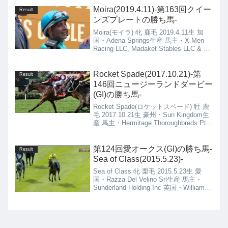
ニ...
Moira(2019.4.11)-第163回クイー
Result
ンズプレートの勝ち馬-
Moira(モイラ) 牝 鹿毛 2019.4.11生 加
国・Adena Springs生産 馬主・X-Men
Racing LLC, Madaket Stables LLC & SF
Racing LLC 加国・Kevin Attard厩舎
Rocket Spade(2017.10.21)-第
Result
146回ニュージーランドダービー
(GI)の勝ち馬-
Rocket Spade(ロケットスペード) 牡 鹿
毛 2017.10.21生 豪州・Sun Kingdom生
産 馬主・Hermitage Thoroughbreds Pty
Ltd 新国・Lance O'Sullivan & Andrew
Scott厩舎
第124回愛オークス(GI)の勝ち馬-
Result
Sea of Class(2015.5.23)-
Sea of Class 牝 栗毛 2015.5.23生 愛
国・Razza Del Velino Srl生産 馬主・
Sunderland Holding Inc 英国・William
Haggas厩舎Sea of Class(2015.5....