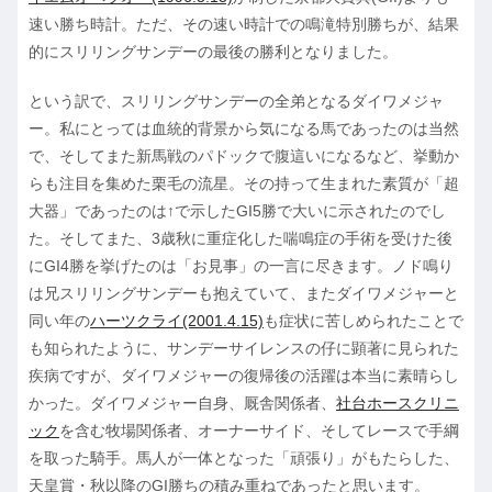
速い勝ち時計。ただ、その速い時計での鳴滝特別勝ちが、結果
的にスリリングサンデーの最後の勝利となりました。
という訳で、スリリングサンデーの全弟となるダイワメジャ
ー。私にとっては血統的背景から気になる馬であったのは当然
で、そしてまた新馬戦のパドックで腹這いになるなど、挙動か
らも注目を集めた栗毛の流星。その持って生まれた素質が「超
大器」であったのは↑で示したGI5勝で大いに示されたのでし
た。そしてまた、3歳秋に重症化した喘鳴症の手術を受けた後
にGI4勝を挙げたのは「お見事」の一言に尽きます。ノド鳴り
は兄スリリングサンデーも抱えていて、またダイワメジャーと
同い年の
ハーツクライ(2001.4.15)
も症状に苦しめられたことで
も知られたように、サンデーサイレンスの仔に顕著に見られた
疾病ですが、ダイワメジャーの復帰後の活躍は本当に素晴らし
かった。ダイワメジャー自身、厩舎関係者、
社台ホースクリニ
ック
を含む牧場関係者、オーナーサイド、そしてレースで手綱
を取った騎手。馬人が一体となった「頑張り」がもたらした、
天皇賞・秋以降のGI勝ちの積み重ねであったと思います。