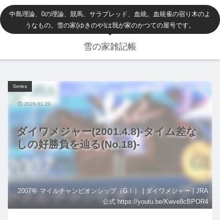
中島理論、0の理論、競馬、サラブレッド、血統。血統雀の宿り木のよ
うなもの。雪の家(ゆきのや)は我が家のかつての屋号です。
雪の家雑記帳
Series
2026.01.20
ダイワメジャー(2001.4.8)-タイム差な
しの好勝負を辿る(No.18)-
2007年 マイルチャンピオンシップ（GⅠ） | ダイワメジャー | JRA
公式 https://youtu.be/Kwve8cBPOR4