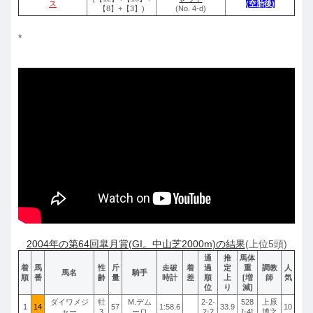
ス
(空胎後)
【8】+【3】)
(No. 4-d)
*
2004年の第64回皐月賞(GI。中山芝2000m)の結果
(上位5頭)
通
推
馬体
着
馬
性
斤
走破
着
過
定
重
調教
人
馬名
騎手
順
番
齢
量
時計
差
順
上
[増
師
気
位
り
減]
ダイワメジ
牡
M.デム
2-2-
528
上原
1
14
57
1:58.6
33.9
10
ャー
3
ーロ
2-2
[-4]
博之