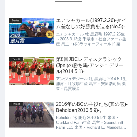
エアシャカール(1997.2.26)-タイ
Series
ム差なしの好勝負を辿る(No.5)-
エアシャカール 牡 黒鹿毛 1997.2.26生
～2003.3.13没 千歳市・社台ファーム生
産 馬主・(株)ラッキーフィールド 栗
東・森 秀行厩舎
第8回JBCレディスクラシック
Result
(JpnI)の勝ち馬-アンジュデジー
ル(2014.5.1)-
アンジュデジール 牝 黒鹿毛 2014.5.1生
浦河・辻牧場生産 馬主・安原浩司氏 栗
東・昆貢厩舎
2016年のBCの主役たち(其の壱)-
Result
Beholder(2010.5.9)-。
Beholder 牝 鹿毛 2010.5.9生 米国・
Clarkland Farm生産 馬主・Spendthrift
Farm LLC 米国・Richard E. Mandella厩
舎 Beholder(2010.5.9)の4代血統表 ヘ