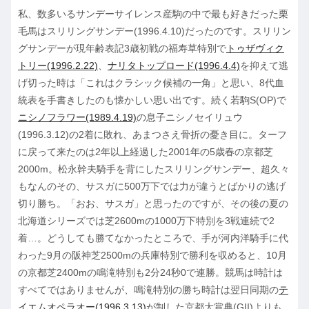
私、数多いるサンデーサイレンス産駒の中で最も好きだった栗
毛馬はスリリングサンデー(1996.4.10)だったのです。スリリン
グサンデーが現年齢表記3歳初戦の福寿草特別で
トゥザヴィク
トリー(1996.2.22)
、
ナリタトップロード(1996.4.4)
を抑えて逃
げ切った時は「これはクラシック候補の一角」と思い、8代血
統表を手書きしたのも懐かしい思い出です。続く若駒S(OP)で
ニシノフラワー(1989.4.19)
の息子ニシノセイリュウ
(1996.3.12)の2着に敗れ、あまつさえ骨折の憂き目に。ターフ
に戻って来たのは2年以上経過した2001年の5歳春の京都芝
2000m。松永幹夫騎手を背にしたスリリングサンデー、超久々
もなんのその、サスガに500万下では力が違うとばかりの逃げ
切り勝ち。「おお、サスガ」と思ったのですが、その後の夏の
北海道シリーズでは芝2600mの1000万下特別を3戦連続で2
着…。どうしても勝てなかったところで、手が河内洋騎手に代
わった9月の阪神芝2500mの兵庫特別で勝利を収めると、10月
の京都芝2400mの鳴滝特別も2分24秒0で連勝。競馬は時計は
すべてではありませんが、鳴滝特別の勝ち時計は翌日同期の
テ
イエムオペラオー(1996.3.13)
が制した京都大賞典(GII)よりも