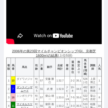
ー
2006年の第23回マイルチャンピオンシップ(GI。京都芝
1600m)の結果
(上位5頭)
馬
通
推
体
着
馬
性
斤
走破
着
過
定
調教
人
馬名
騎手
重
順
番
齢
量
時計
差
順
上
師
気
[増
位
り
減]
ダイワメジャ
牡
安藤 勝
526
上原
1
10
57
1:32.7
2-2
35.1
1
ー
5
己
[-2]
博之
ダンスインザ
牝
ク
10-
482
藤沢
2
7
55
武 豊
1:32.8
34.5
3
ムード
5
ビ
8
[0]
和雄
シンボリグラ
牡
柴山 雄
1
522
畠山
3
16
57
1:33.0
7-5
35.0
8
ン
4
一
1/4
[+2]
吉宏
マイネルスケ
牡
柴田 善
1
510
稲葉
4
11
56
1:33.2
3-3
35.5
16
ルツィ
3
臣
1/4
[-2]
隆一