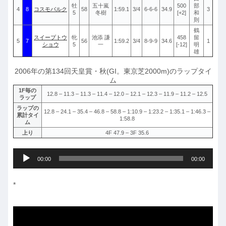
牡
五十嵐
500
部
4
8
コスモバルク
58
1:59.1
3/4
6-6-6
34.9
3
5
冬樹
[+2]
和
則
鶴
スイープトウ
牝
池添 謙
458
留
5
7
56
1:59.2
3/4
8-9-9
34.6
1
ショウ
5
一
[-12]
明
雄
2006年の第134回天皇賞・秋(GI。東京芝2000m)のラップタイ
ム
1F毎の
12.8 – 11.3 – 11.3 – 11.4 – 12.0 – 12.1 – 12.3 – 11.9 – 11.2 – 12.5
ラップ
ラップの
12.8 – 24.1 – 35.4 – 46.8 – 58.8 – 1:10.9 – 1:23.2 – 1:35.1 – 1:46.3 –
累計タイ
1:58.8
ム
上り
4F 47.9 – 3F 35.6
音
00:00
00:00
声
プ
*
レ
ー
ヤ