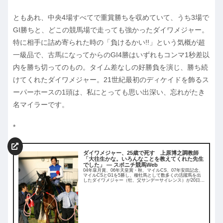
ともあれ、中央4場すべてで重賞勝ちを収めていて、うち3場で
GI勝ちと、どこの競馬場で走っても強かったダイワメジャー。
特に相手に詰め寄られた時の「負けるかい!!」という気概が超
一級品で、古馬になってからのGI4勝はいずれもコンマ1秒差以
内を勝ち切ってのもの。タイム差なしの好勝負を演じ、勝ち続
けてくれたダイワメジャー。21世紀最初のディケイドを飾るス
ーパーホースの1頭は、私にとっても思い出深い、忘れがたき
名マイラーです。
*
ダイワメジャー、25歳で死す 上原博之調教師
「大往生かな。いろんなことを教えてくれた先生
でした」 ― スポニチ競馬Web
04年皐月賞、06年天皇賞・秋、マイルCS、07年安田記念、
マイルCSとG1を5勝し、種牡馬として数多くの活躍馬を出
したダイワメジャー（牡、父サンデーサイレンス）が20日、
けい養先の社台スタリオンステーション（北...