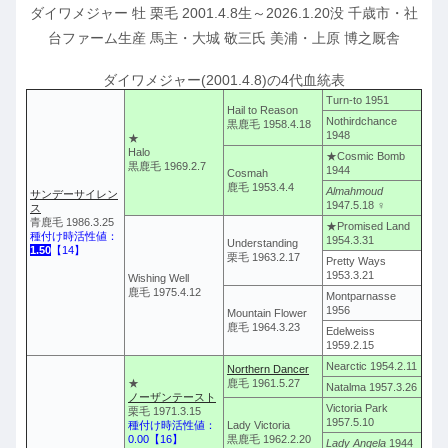
ダイワメジャー 牡 栗毛 2001.4.8生～2026.1.20没 千歳市・社
台ファーム生産 馬主・大城 敬三氏 美浦・上原 博之厩舎
ダイワメジャー(2001.4.8)の4代血統表
Turn-to 1951
Hail to Reason
Nothirdchance
黒鹿毛 1958.4.18
1948
★
Halo
★Cosmic Bomb
黒鹿毛 1969.2.7
1944
Cosmah
鹿毛 1953.4.4
Almahmoud
サンデーサイレン
1947.5.18 ♀
ス
青鹿毛 1986.3.25
★Promised Land
種付け時活性値：
1954.3.31
Understanding
1.50
【14】
栗毛 1963.2.17
Pretty Ways
1953.3.21
Wishing Well
鹿毛 1975.4.12
Montparnasse
1956
Mountain Flower
鹿毛 1964.3.23
Edelweiss
1959.2.15
Nearctic 1954.2.11
Northern Dancer
★
鹿毛 1961.5.27
Natalma 1957.3.26
ノーザンテースト
Victoria Park
栗毛 1971.3.15
1957.5.10
種付け時活性値：
Lady Victoria
0.00【16】
黒鹿毛 1962.2.20
Lady Angela
1944