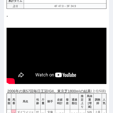
累計タイム
上り
4F 47.0 – 3F 34.9
*
2006年の第57回毎日王冠(GII。東京芝1800m)の結果
(上位5頭)
推
馬体
着
馬
性
斤
走破
着
通過
定
重
調教
人
馬名
騎手
順
番
齢
量
時計
差
順位
上
[増
師
気
り
減]
ダイワメジャ
牡
安藤
526
上原