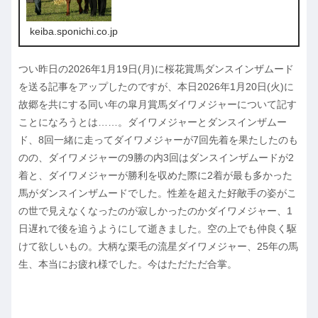
keiba.sponichi.co.jp
つい昨日の2026年1月19日(月)に桜花賞馬ダンスインザムード
を送る記事をアップしたのですが、本日2026年1月20日(火)に
故郷を共にする同い年の皐月賞馬ダイワメジャーについて記す
ことになろうとは……。ダイワメジャーとダンスインザムー
ド、8回一緒に走ってダイワメジャーが7回先着を果たしたのも
のの、ダイワメジャーの9勝の内3回はダンスインザムードが2
着と、ダイワメジャーが勝利を収めた際に2着が最も多かった
馬がダンスインザムードでした。性差を超えた好敵手の姿がこ
の世で見えなくなったのが寂しかったのかダイワメジャー、1
日遅れで後を追うようにして逝きました。空の上でも仲良く駆
けて欲しいもの。大柄な栗毛の流星ダイワメジャー、25年の馬
生、本当にお疲れ様でした。今はただただ合掌。