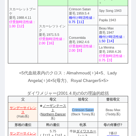
♀
スカーレットブー
Crimson Satan
Spy Song 1943
ケ
栗毛 1959.5.4
栗毛 1988.4.11
種付け時活性値：
Papila 1943
仔受胎時活性値：
0.75【11】
1.00【12】
スカーレツトイン
Beau Max
ク
鹿毛 1947
栗毛 1971.5.5
種付け時活性値：
Consentida
仔受胎時活性値：
1.50【14】
鹿毛 1962.4.6
2.00【16】
仔受胎時活性値：
La Menina
2.00【8】
栗毛 1958.4.26
仔受胎時活性値：
0.75【3】
<5代血統表内のクロス：Almahmoud(♀)4×5、Lady
Angela(♀)4×5(母方)、Royal Charger5×5>
ダイワメジャー(2001.4.8)の0の理論的総括
父
母父
祖母父
曾祖母父
★
ノーザンテース
サンデーサイレン
ト
Crimson Satan
Beau Max
ス
(
Northern Dancer
(Black Toney系)
(Teddy系)
(Halo系)
系)
形相の遺伝
料の遺伝
牝系
母の何番仔?
5.75
半妹
ダイワスカー
サンデーサイレン
7番仔
(【12】+【16】+
レット