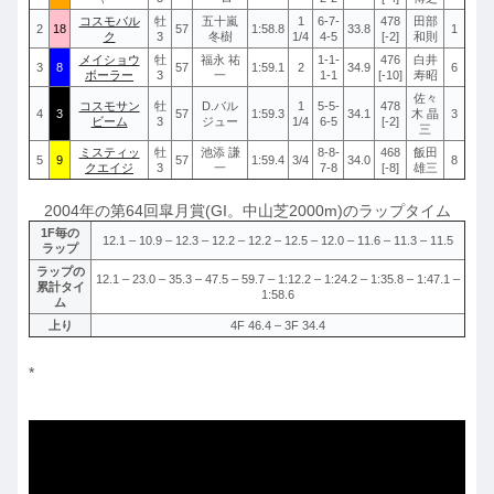
コスモバル
牡
五十嵐
1
6-7-
478
田部
2
18
57
1:58.8
33.8
1
ク
3
冬樹
1/4
4-5
[-2]
和則
メイショウ
牡
福永 祐
1-1-
476
白井
3
8
57
1:59.1
2
34.9
6
ボーラー
3
一
1-1
[-10]
寿昭
佐々
コスモサン
牡
D.バル
1
5-5-
478
4
3
57
1:59.3
34.1
木 晶
3
ビーム
3
ジュー
1/4
6-5
[-2]
三
ミスティッ
牡
池添 謙
8-8-
468
飯田
5
9
57
1:59.4
3/4
34.0
8
クエイジ
3
一
7-8
[-8]
雄三
2004年の第64回皐月賞(GI。中山芝2000m)のラップタイム
1F毎の
12.1 – 10.9 – 12.3 – 12.2 – 12.2 – 12.5 – 12.0 – 11.6 – 11.3 – 11.5
ラップ
ラップの
12.1 – 23.0 – 35.3 – 47.5 – 59.7 – 1:12.2 – 1:24.2 – 1:35.8 – 1:47.1 –
累計タイ
1:58.6
ム
上り
4F 46.4 – 3F 34.4
*