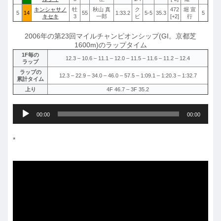
キンシャサノ
牡
秋山 真
ク
472
堀 宣
5
14
55
1:33.2
5-5
35.3
5
キセキ
3
一郎
ビ
[+2]
行
2006年の第23回マイルチャンピオンシップ(GI。京都芝
1600m)のラップタイム
1F毎の
12.3 – 10.6 – 11.1 – 12.0 – 11.5 – 11.6 – 11.2 – 12.4
ラップ
ラップの
12.3 – 22.9 – 34.0 – 46.0 – 57.5 – 1:09.1 – 1:20.3 – 1:32.7
累計タイム
上り
4F 46.7 – 3F 35.2
音
00:00
00:00
声
プ
*
レ
ー
ヤ
ー