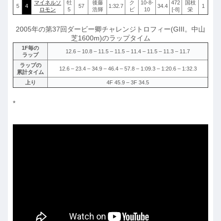
マイネルソ
牡
後藤
ク
10-8-
472
国枝
5
4
57
1:32.7
34.4
1
ロモン
5
浩輝
ビ
10
[-8]
栄
2005年の第37回ダービー卿チャレンジトロフィー(GIII。中山
芝1600m)のラップタイム
1F毎の
12.6 – 10.8 – 11.5 – 11.5 – 11.4 – 11.5 – 11.3 – 11.7
ラップ
ラップの
12.6 – 23.4 – 34.9 – 46.4 – 57.8 – 1:09.3 – 1:20.6 – 1:32.3
累計タイム
上り
4F 45.9 – 3F 34.5
*