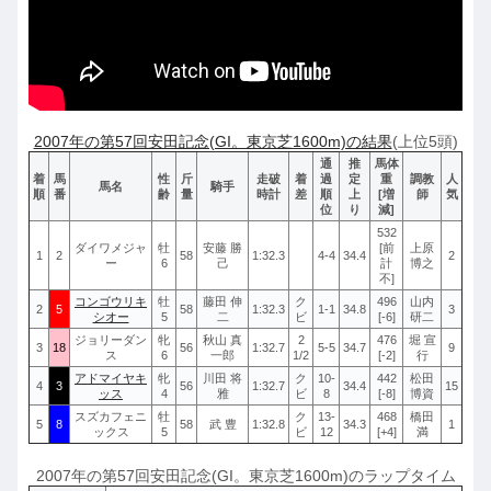
2007年の第57回安田記念(GI。東京芝1600m)の結果
(上位5頭)
通
推
馬体
着
馬
性
斤
走破
着
過
定
重
調教
人
馬名
騎手
順
番
齢
量
時計
差
順
上
[増
師
気
位
り
減]
532
ダイワメジャ
牡
安藤 勝
[前
上原
1
2
58
1:32.3
4-4
34.4
2
ー
6
己
計
博之
不]
コンゴウリキ
牡
藤田 伸
ク
496
山内
2
5
58
1:32.3
1-1
34.8
3
シオー
5
二
ビ
[-6]
研二
ジョリーダン
牝
秋山 真
2
476
堀 宣
3
18
56
1:32.7
5-5
34.7
9
ス
6
一郎
1/2
[-2]
行
アドマイヤキ
牝
川田 将
ク
10-
442
松田
4
3
56
1:32.7
34.4
15
ッス
4
雅
ビ
8
[-8]
博資
スズカフェニ
牡
ク
13-
468
橋田
5
8
58
武 豊
1:32.8
34.3
1
ックス
5
ビ
12
[+4]
満
2007年の第57回安田記念(GI。東京芝1600m)のラップタイム