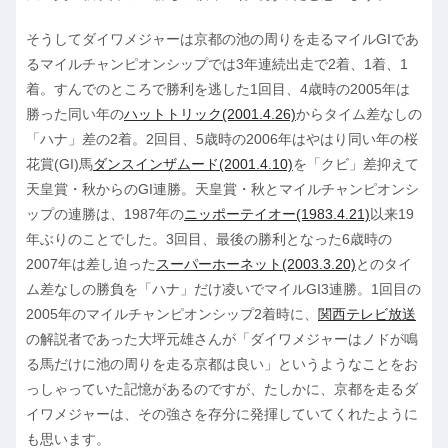
そうしてダイワメジャーは京都の池の周りを走るマイルGIであ
るマイルチャンピオンシップでは3年連続出走で2着、1着、1
着。すんでのところで勝利を逃した1回目、4歳時の2005年は
勝った同い年の
ハットトリック(2001.4.26)
からタイム差なしの
「ハナ」差の2着。2回目、5歳時の2006年はやはり同い年の桜
花賞(GI)馬
ダンスインザムード(2001.4.10)
を「クビ」差抑えて
天皇賞・秋からのGI連勝。天皇賞・秋とマイルチャンピオンシ
ップの連勝は、1987年の
ニッポーテイオー(1983.4.21)
以来19
年ぶりのことでした。3回目、最後の勝利となった6歳時の
2007年は差し迫った
スーパーホーネット(2003.3.20)
とのタイ
ム差なしの勝負を「ハナ」だけ凌いでマイルGI3連勝。1回目の
2005年のマイルチャンピオンシップ2着時に、
関西テレビ放送
の解説者であった大坪元雄さんが「ダイワメジャーはノドが鳴
る馬だけに池の周りを走る京都は良い」というようなことをお
っしゃっていた記憶があるのですが、たしかに、京都を走るダ
イワメジャーは、その強さを存分に発揮していてくれたように
も思います。