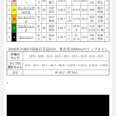
1
16
58
1:45.5
2-2-2
34.5
3
ー
5
勝己
[-6]
博之
ダンスインザ
牝
北村
ク
藤沢
2
10
56
1:45.5
6-4-3
34.4
488
2
ムード
5
宏司
ビ
和雄
ローエングリ
牡
田中
1
494
伊藤
3
13
57
1:45.7
7-7-5
34.4
9
ン
7
勝春
1/4
[0]
正徳
マルカシェン
牡
柴田
ハ
10-9-
510
瀬戸
4
12
55
1:45.7
34.1
6
ク
3
善臣
ナ
9
[+10]
口 勉
牡
福永
ハ
11-
456
音無
5
4
カンパニー
58
1:45.7
34.0
4
5
祐一
ナ
11-11
[-8]
秀孝
2006年の第57回毎日王冠(GII。東京芝1800m)のラップタイム
1F毎の
12.5 – 10.9 – 11.3 – 12.0 – 12.1 – 12.1 – 11.3 – 11.0 – 12.3
ラップ
ラップの
12.5 – 23.4 – 34.7 – 46.7 – 58.8 – 1:10.9 – 1:22.2 – 1:33.2 – 1:45.5
累計タイム
上り
4F 46.7 – 3F 34.6
*