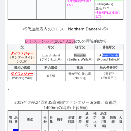
仔受胎時活性値：
Pulina(ARG)
1.50
鹿毛 1971
仔受胎時活性値：
1.75
<5代血統表内のクロス：
Northern Dancer
4×5>
レシステンシア(2017.3.15)
の0の理論的総括
父
母父
祖母父
曾祖母父
ダイワメジャー
Lizard Island
Poliglote
★
New Dandy
(
サンデーサイレ
(
デインヒル
系)
(
Sadler’s Wells
系)
(Round Table系)
ンス
系)
形相の遺伝
料の遺伝
牝系
母の何番仔?
ダイワメジャー
母が亜GI勝ち馬
2番仔?
6.375
(Wishing Well)
(No. 9-g)
(2連産目?)
*
2019年の第24回KBS京都賞ファンタジーS(GIII。京都芝
1400m)の結果(上位5頭)
通
推
馬体
着
馬
性
斤
走破
着
過
定
重
調教
人
馬名
騎手
順
番
齢
量
時計
差
順
上
[増
師
気
位
り
減]