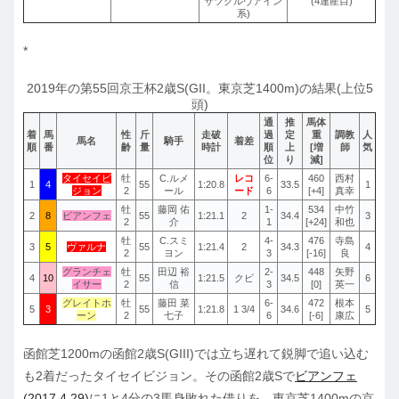
サツクルヴアイン
(4連産目)
系)
*
2019年の第55回京王杯2歳S(GII。東京芝1400m)の結果(上位5
頭)
通
推
馬体
着
馬
性
斤
走破
過
定
重
調教
人
馬名
騎手
着差
順
番
齢
量
時計
順
上
[増
師
気
位
り
減]
タイセイビ
牡
C.ルメ
レコ
6-
460
西村
1
4
55
1:20.8
33.5
1
ジョン
2
ール
ード
6
[+4]
真幸
牡
藤岡 佑
1-
534
中竹
2
8
ビアンフェ
55
1:21.1
2
34.4
3
2
介
1
[+24]
和也
牡
C.スミ
4-
476
寺島
3
5
ヴァルナ
55
1:21.4
2
34.3
4
2
ヨン
3
[-16]
良
グランチェ
牡
田辺 裕
2-
448
矢野
4
10
55
1:21.5
クビ
34.5
6
イサー
2
信
3
[0]
英一
グレイトホ
牡
藤田 菜
6-
472
根本
5
3
55
1:21.8
1 3/4
34.6
5
ーン
2
七子
6
[-6]
康広
函館芝1200mの函館2歳S(GIII)では立ち遅れて鋭脚で追い込む
も2着だったタイセイビジョン。その函館2歳Sで
ビアンフェ
(2017.4.29)
に1と4分の3馬身敗れた借りを、東京芝1400mの京