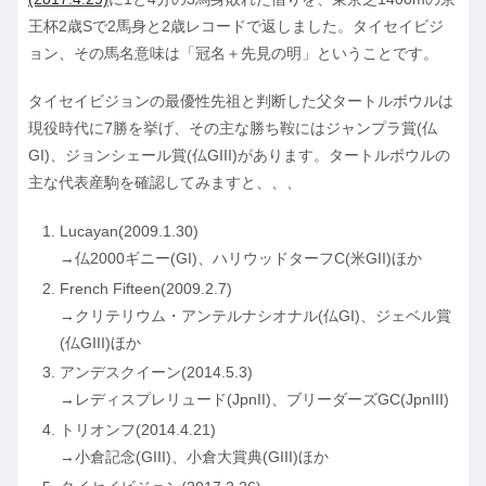
王杯2歳Sで2馬身と2歳レコードで返しました。タイセイビジ
ョン、その馬名意味は「冠名＋先見の明」ということです。
タイセイビジョンの最優性先祖と判断した父タートルボウルは
現役時代に7勝を挙げ、その主な勝ち鞍にはジャンプラ賞(仏
GI)、ジョンシェール賞(仏GIII)があります。タートルボウルの
主な代表産駒を確認してみますと、、、
Lucayan(2009.1.30)
→仏2000ギニー(GI)、ハリウッドターフC(米GII)ほか
French Fifteen(2009.2.7)
→クリテリウム・アンテルナシオナル(仏GI)、ジェベル賞
(仏GIII)ほか
アンデスクイーン(2014.5.3)
→レディスプレリュード(JpnII)、ブリーダーズGC(JpnIII)
トリオンフ(2014.4.21)
→小倉記念(GIII)、小倉大賞典(GIII)ほか