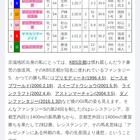
レシステンシ
牝
北村
488
松下
1
6
54
1:20.7
2-2
34.9
6
ア
2
友一
[-2]
武士
マジックキャ
牝
戸崎
11-
428
国枝
2
12
54
1:20.9
1
34.6
1
ッスル
2
圭太
9
[-4]
栄
クリアサウン
牝
松山
ク
478
杉山
3
14
54
1:20.9
6-8
34.9
2
ド
2
弘平
ビ
[+10]
晴紀
ヤマカツマー
牝
池添
470
池添
4
5
54
1:21.2
2
5-5
35.2
3
メイド
2
謙一
[0]
兼雄
牝
勝浦
12-
486
北出
5
11
ヒルノマリブ
54
1:21.3
3/4
34.8
7
2
正樹
12
[-6]
成人
京滋地区出身の私にとっては、
KBS京都
は慣れ親しんだラテ兼
営の放送局。そのKBS京都が冠名に使われているファンタジー
S、かつての勝ち馬には
プリモディーネ(1996.4.5)
、
ピースオ
ブワールド(2000.2.18)
、
スイープトウショウ(2001.5.9)
、
ライ
ンクラフト(2002.4.4)
、
アストンマーチャン(2004.3.5)
、
ダノ
ンファンタジー(2016.1.30)
など後のGI馬の姿も見えます。そ
んなファンタジーSの第24回を制したのはレシステンシア。京
都芝内回り1400mの新馬勝ちから、京都芝外回り1400mの重賞
勝ちを果たして2戦2勝。レシステンシア、その馬名意味は「ア
ルゼンチンにある州都の名。母の生産国より連想」ということ