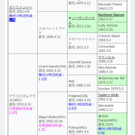
鹿毛 1975.4.12
Mountain Flower
ダイワメジャー
1964.3.23
栗毛 2001.4.8
Northern Dancer
種付け時活性値：
★
ノーザンテース
1961.5.27
1.75
ト
Lady Victoria
栗毛 1971.3.15
スカーレットブー
1962.2.20
ケ
Crimson Satan
栗毛 1988.4.11
スカーレツトイン
1959.5.4
ク
Consentida
栗毛 1971.5.5
1962.4.6
デインヒル
1986.3.26
Danehill Dancer
Lizard Island(USA)
鹿毛 1993.1.30
Mira Adonde
鹿毛 2005.4.15
1986.4.19
種付け時活性値：
★Spectacular Bid
1.125
Add
1976.2.17
鹿毛 1985.2.24
Number 1979.5.5
Sadler’s Wells
マラコスタムブラ
Poliglote(GB)
1981.4.11
ダ(ARG)
鹿毛 1992.4.19
鹿毛 2010.8.10
種付け時活性値：
Alexandrie
仔受胎時活性値：
0.375
1980.2.17
1.375
★New
Mapul Wells(ARG)
Dandy(ARG)
鹿毛 2002.10.29
鹿毛 1978
仔受胎時活性値：
Pulma(ARG)
種付け時活性値：
1.75
鹿毛 1987.9.9
0.00