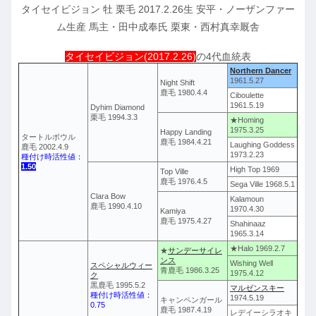
タイセイビジョン 牡 栗毛 2017.2.26生 安平・ノーザンファー
ム生産 馬主・田中成奉氏 栗東・西村真幸厩舎
タイセイビジョン(2017.2.26)
の4代血統表
Northern Dancer
1961.5.27
Night Shift
鹿毛 1980.4.4
Ciboulette
1961.5.19
Dyhim Diamond
栗毛 1994.3.3
★Homing
1975.3.25
Happy Landing
タートルボウル
鹿毛 1984.4.21
Laughing Goddess
鹿毛 2002.4.9
1973.2.23
種付け時活性値：
1.50
High Top 1969
Top Ville
鹿毛 1976.4.5
Sega Ville 1968.5.1
Clara Bow
Kalamoun
鹿毛 1990.4.10
1970.4.30
Kamiya
鹿毛 1975.4.27
Shahinaaz
1965.3.14
★Halo 1969.2.7
★
サンデーサイレ
ンス
Wishing Well
スペシャルウィー
青鹿毛 1986.3.25
1975.4.12
ク
黒鹿毛 1995.5.2
マルゼンスキー
種付け時活性値：
1974.5.19
キャンペンガール
0.75
鹿毛 1987.4.19
レデイーシラオキ