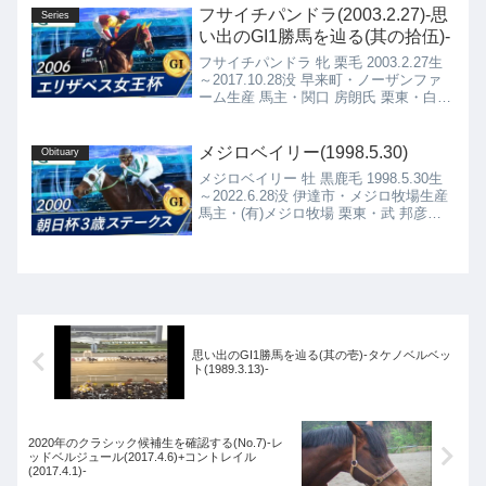
フサイチパンドラ(2003.2.27)-思
Series
い出のGI1勝馬を辿る(其の拾伍)-
フサイチパンドラ 牝 栗毛 2003.2.27生
～2017.10.28没 早来町・ノーザンファ
ーム生産 馬主・関口 房朗氏 栗東・白井
寿昭厩舎
メジロベイリー(1998.5.30)
Obituary
メジロベイリー 牡 黒鹿毛 1998.5.30生
～2022.6.28没 伊達市・メジロ牧場生産
馬主・(有)メジロ牧場 栗東・武 邦彦厩
舎
思い出のGI1勝馬を辿る(其の壱)-タケノベルベッ
ト(1989.3.13)-
2020年のクラシック候補生を確認する(No.7)-レ
ッドベルジュール(2017.4.6)+コントレイル
(2017.4.1)-