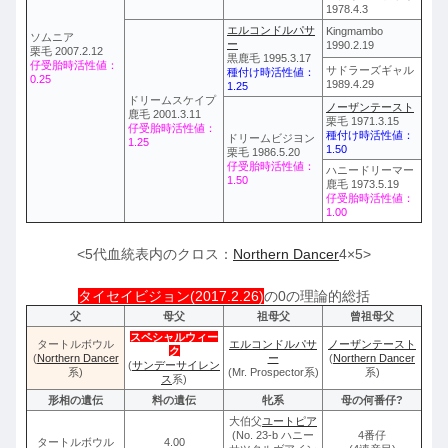
1978.4.3
エルコンドルパサ
Kingmambo
ソムニア
ー
1990.2.19
栗毛 2007.2.12
黒鹿毛 1995.3.17
仔受胎時活性値：
サドラーズギャル
種付け時活性値：
0.25
1989.4.29
1.25
ドリームスケイプ
ノーザンテースト
鹿毛 2001.3.11
栗毛 1971.3.15
仔受胎時活性値：
種付け時活性値：
ドリームビジヨン
1.25
1.50
栗毛 1986.5.20
仔受胎時活性値：
ハニードリーマー
1.50
鹿毛 1973.5.19
仔受胎時活性値：
1.00
<5代血統表内のクロス：
Northern Dancer
4×5>
タイセイビジョン(2017.2.26)
の0の理論的総括
父
母父
祖母父
曾祖母父
スペシャルウィー
タートルボウル
エルコンドルパサ
ノーザンテースト
ク
(
Northern Dancer
ー
(
Northern Dancer
(
サンデーサイレン
系)
(Mr. Prospector系)
系)
ス
系)
形相の遺伝
料の遺伝
牝系
母の何番仔?
大伯父
ユートピア
(No. 23-b ハニー
4番仔
タートルボウル
4.00