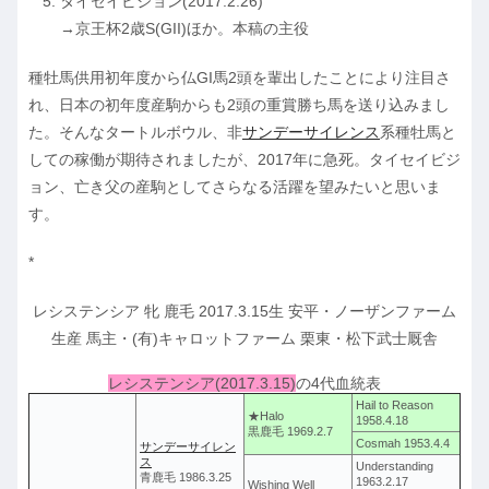
タイセイビジョン(2017.2.26)
→京王杯2歳S(GII)ほか。本稿の主役
種牡馬供用初年度から仏GI馬2頭を輩出したことにより注目さ
れ、日本の初年度産駒からも2頭の重賞勝ち馬を送り込みまし
た。そんなタートルボウル、非
サンデーサイレンス
系種牡馬と
しての稼働が期待されましたが、2017年に急死。タイセイビジ
ョン、亡き父の産駒としてさらなる活躍を望みたいと思いま
す。
*
レシステンシア 牝 鹿毛 2017.3.15生 安平・ノーザンファーム
生産 馬主・(有)キャロットファーム 栗東・松下武士厩舎
レシステンシア(2017.3.15)
の4代血統表
Hail to Reason
★Halo
1958.4.18
黒鹿毛 1969.2.7
Cosmah 1953.4.4
サンデーサイレン
ス
Understanding
青鹿毛 1986.3.25
1963.2.17
Wishing Well