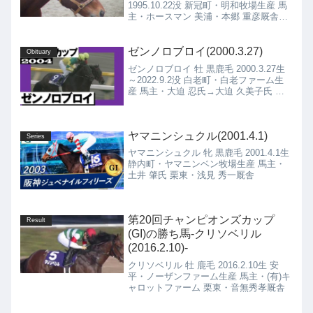
1995.10.22没 新冠町・明和牧場生産 馬
主・ホースマン 美浦・本郷 重彦厩舎ホ
クセーミドリ 牝 黒鹿毛 1976.3.24生 新
冠町・村田 光雄氏生産 馬主・村田 光雄
氏 美浦・高木 嘉夫厩舎
ゼンノロブロイ(2000.3.27)
Obituary
ゼンノロブロイ 牡 黒鹿毛 2000.3.27生
～2022.9.2没 白老町・白老ファーム生
産 馬主・大迫 忍氏→大迫 久美子氏 美
浦・藤沢 和雄厩舎
ヤマニンシュクル(2001.4.1)
Series
ヤマニンシュクル 牝 黒鹿毛 2001.4.1生
静内町・ヤマニンベン牧場生産 馬主・
土井 肇氏 栗東・浅見 秀一厩舎
第20回チャンピオンズカップ
Result
(GI)の勝ち馬-クリソベリル
(2016.2.10)-
クリソベリル 牡 鹿毛 2016.2.10生 安
平・ノーザンファーム生産 馬主・(有)キ
ャロットファーム 栗東・音無秀孝厩舎