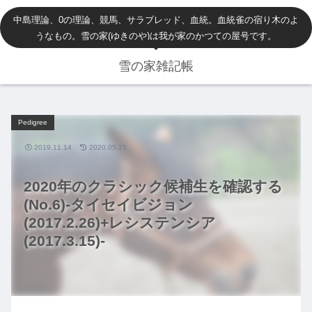
中島理論、0の理論、競馬、サラブレッド、血統。血統雀の宿り木のよ
うなもの。雪の家(ゆきのや)は我が家のかつての屋号です。
雪の家雑記帳
Pedigree
2019.11.14
2020.05.15
2020年のクラシック候補生を確認する
(No.6)-タイセイビジョン
(2017.2.26)+レシステンシア
(2017.3.15)-