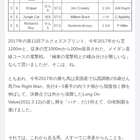
せん
3
6
Ertijaal
57.0
Jim Crowley
1 1/4
A Al Rayhi
6
4
5
Jungle Cat
牡5
57.0
William Buick
ハナ
C Appleby
Richard’s
せん
5
9
57.0
Norberto Arroyo
1 1/4
P Miller
Boy
5
2017年の第11回アルクォズスプリント。今年2017年から芝
1200mと、従来の芝1000mから200m延長された、メイダン直
線コースの電撃戦。『極東の電撃戦との棲み分けが難しいな』
なんて思いましたが、そこは、ね。
ともあれ、今年2017年の勝ち馬は英国産で仏国調教の5歳せん
馬The Right Man。先行4～5番手の内ラチ側から我慢強く脚を
伸ばして、決勝点では外から強襲したLong On
Value(2011.3.12)の差し脚を「ハナ」だけ抑えて、GI初制覇を
遂げました。
それでは、これから走る馬、人すべてに幸多からんことを。