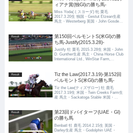
ィアナ賞(独GI)の勝ち馬-
Miss Yoda(ミスヨーダ) 牝 栗毛
2017.3.20生 独国・Gestut Etzean生産
馬主・Westerberg 英国・John Gosden
厩舎
第150回ベルモントS(米GI)の勝
Result
ち馬-Justify(2015.3.28)-
Justify 牡 栗毛 2015.3.28生 米国・John
D. Gunther生産 馬主・China Horse Club
International Ltd., WinStar Farm,
Starlight Racing, Hea...
Tiz the Law(2017.3.19)-第152回
Result
ベルモントS(米GI)の勝ち馬-
Tiz the Law(ティズザロー) 牡 鹿毛
2017.3.19生 米国・Twin Creeks Farm生
産 馬主・Sackatoga Stable 米国・
Barclay Tagg厩舎
第23回ドバイターフ(UAE・GI)
Result
の勝ち馬
Benbatl 牡 鹿毛 2014.2.15生 英国・
Darley生産 馬主・Godolphin UAE・