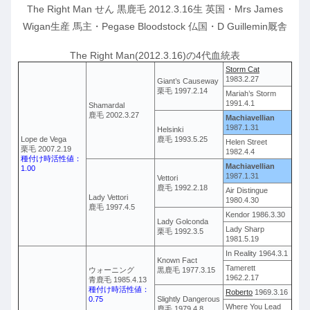
The Right Man せん 黒鹿毛 2012.3.16生 英国・Mrs James
Wigan生産 馬主・Pegase Bloodstock 仏国・D Guillemin厩舎
The Right Man(2012.3.16)の4代血統表
Storm Cat
1983.2.27
Giant’s Causeway
栗毛 1997.2.14
Mariah’s Storm
1991.4.1
Shamardal
鹿毛 2002.3.27
Machiavellian
1987.1.31
Helsinki
Lope de Vega
鹿毛 1993.5.25
Helen Street
栗毛 2007.2.19
1982.4.4
種付け時活性値：
Machiavellian
1.00
1987.1.31
Vettori
鹿毛 1992.2.18
Air Distingue
Lady Vettori
1980.4.30
鹿毛 1997.4.5
Kendor 1986.3.30
Lady Golconda
Lady Sharp
栗毛 1992.3.5
1981.5.19
In Reality 1964.3.1
Known Fact
Tamerett
ウォーニング
黒鹿毛 1977.3.15
1962.2.17
青鹿毛 1985.4.13
種付け時活性値：
Roberto
1969.3.16
0.75
Slightly Dangerous
Where You Lead
鹿毛 1979.4.8