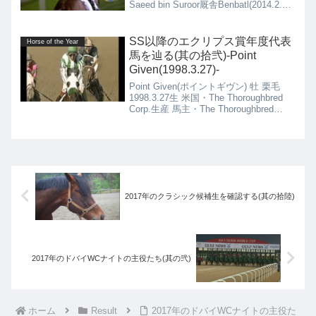
Saeed bin Suroor厩舎Benbatl(2014.2.15)
の4代血統表Dubawi鹿毛 2002.2.7種付け
時活性値：...
SS以降のエクリプス賞年度代表
Horse of the Year
馬を辿る(其の拾弐)-Point
Given(1998.3.27)-
Point Given(ポイントギヴン) 牡 栗毛
1998.3.27生 米国・The Thoroughbred
Corp.生産 馬主・The Thoroughbred
Corp. 米国・Bob Baffert厩舎
2017年のクラシック候補生を確認する(其の拾陸)
2017年のドバイWCナイトの主役たち(其の弐)
ホーム
Result
2017年のドバイWCナイトの主役た