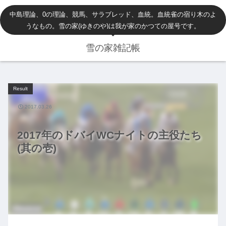
中島理論、0の理論、競馬、サラブレッド、血統。血統雀の宿り木のよ
うなもの。雪の家(ゆきのや)は我が家のかつての屋号です。
雪の家雑記帳
Result
2017.03.26
2017年のドバイWCナイトの主役たち
(其の壱)