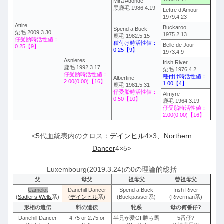
Mira Adonde
黒鹿毛 1986.4.19
Lettre d’Amour
1979.4.23
Attire
Buckaroo
Spend a Buck
栗毛 2009.3.30
1975.2.13
鹿毛 1982.5.15
仔受胎時活性値：
種付け時活性値：
Belle de Jour
0.25【9】
0.25【9】
1973.4.9
Asnieres
Irish River
鹿毛 1992.3.17
栗毛 1976.4.2
仔受胎時活性値：
種付け時活性値：
Albertine
2.00(0.00)【16】
1.00【4】
鹿毛 1981.5.31
仔受胎時活性値：
Almyre
0.50【10】
鹿毛 1964.3.19
仔受胎時活性値：
2.00(0.00)【16】
<5代血統表内のクロス：
デインヒル
4×3、
Northern
Dancer
4×5>
Luxembourg(2019.3.24)の0の理論的総括
父
母父
祖母父
曾祖母父
Camelot
Danehill Dancer
Spend a Buck
Irish River
(
Sadler’s Wells
系)
(
デインヒル
系)
(Buckpasser系)
(Riverman系)
形相の遺伝
料の遺伝
牝系
母の何番仔?
Danehill Dancer
4.75 or 2.75 or
半兄が愛GII勝ち馬
5番仔?