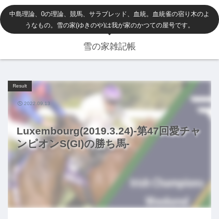
中島理論、0の理論、競馬、サラブレッド、血統。血統雀の宿り木のよ
うなもの。雪の家(ゆきのや)は我が家のかつての屋号です。
雪の家雑記帳
Result
2022.09.13
Luxembourg(2019.3.24)-第47回愛チャ
ンピオンS(GI)の勝ち馬-