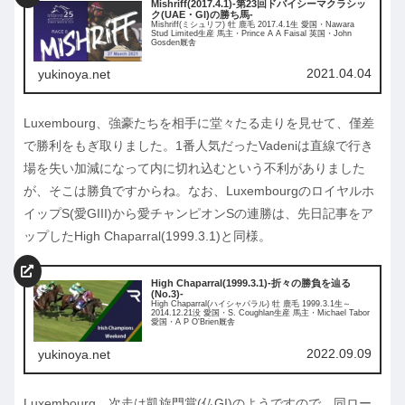
Mishriff(2017.4.1)-第23回ドバイシーマクラシッ
ク(UAE・GI)の勝ち馬-
Mishriff(ミシュリフ) 牡 鹿毛 2017.4.1生 愛国・Nawara
Stud Limited生産 馬主・Prince A A Faisal 英国・John
Gosden厩舎
2021.04.04
yukinoya.net
Luxembourg、強豪たちを相手に堂々たる走りを見せて、僅差
で勝利をもぎ取りました。1番人気だったVadeniは直線で行き
場を失い加減になって内に切れ込むという不利がありました
が、そこは勝負ですからね。なお、Luxembourgのロイヤルホ
イップS(愛GIII)から愛チャンピオンSの連勝は、先日記事をア
ップしたHigh Chaparral(1999.3.1)と同様。
High Chaparral(1999.3.1)-折々の勝負を辿る
(No.3)-
High Chaparral(ハイシャパラル) 牡 鹿毛 1999.3.1生～
2014.12.21没 愛国・S. Coughlan生産 馬主・Michael Tabor
愛国・A P O'Brien厩舎
2022.09.09
yukinoya.net
Luxembourg、次走は凱旋門賞(仏GI)のようですので、同ロー