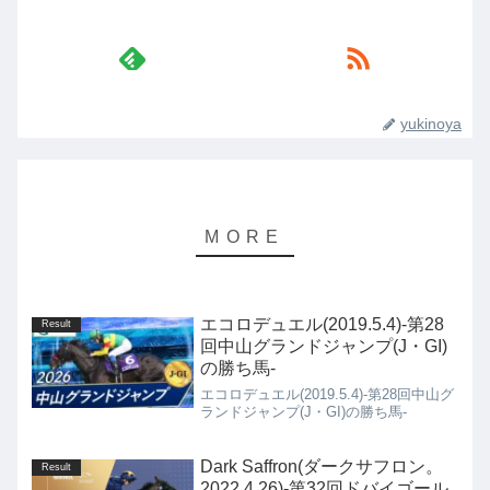
yukinoya
エコロデュエル(2019.5.4)-第28
Result
回中山グランドジャンプ(J・GI)
の勝ち馬-
エコロデュエル(2019.5.4)-第28回中山グ
ランドジャンプ(J・GI)の勝ち馬-
Dark Saffron(ダークサフロン。
Result
2022.4.26)-第32回ドバイゴール