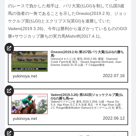
のレースで負かした相手は、パリ大賞(仏GI)を制して仏国3歳
馬の強者の一角であることを示したOnesto(2019.2.9)、ジョッ
ケクルブ賞(仏GI)とエクリプスS(英GI)を連勝していた
Vadeni(2019.3.26)、今年は勝利から遠ざかっているもののGI3
勝+サウジカップ勝ちの実力馬Mishriff(2017.4.1)。
Onesto(2019.2.9)-第157回パリ大賞(仏GI)の勝ち
馬-
Onesto(オネスト) 牡 栗毛 2019.2.9生 愛国・Diamond
Creek Farm生産 馬主・Gerard Augustin-Normand, Jean-
Etienne Dubois Et Al 仏国・F Chappet厩舎
2022.07.16
yukinoya.net
Vadeni(2019.3.26)-第182回ジョッケクルブ賞(仏
GI)の勝ち馬+α-
Vadeni(ヴァデニ) 牡 鹿毛 2019.3.26生 仏国・Haras De
S.A. Aga Khan S.C.E.A.生産 馬主・H H Aga Khan 仏国・
J-C Rouget厩舎Modern Games(モダンゲームズ) 牡 栗毛
2019.4.17生 愛国・Godolphin生産 馬主・Godolphin 英国・
Charlie Appleby厩舎
2022.06.12
yukinoya.net