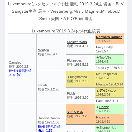
Luxembourg(ルクセンブルク) 牡 鹿毛 2019.3.24生 愛国・B. V.
Sangster生産 馬主・Westerberg,Mrs J Magnier,M Tabor,D
Smith 愛国・A P O’Brien厩舎
Luxembourg(2019.3.24)の4代血統表
Northern Dancer
1961.5.27
Sadler’s Wells
鹿毛 1981.4.11
Fairy Bridge
Montjeu
1975.5.4
鹿毛 1996.4.4
★Top Ville
Floripedes
1976.4.5
Camelot
鹿毛 1985.5.11
鹿毛 2009.3.5
Toute Cy 1979.5.4
種付け時活性値：
Mr. Prospector
0.25【9】
▲Kingmambo
1970.1.28
鹿毛 1990.2.19
Miesque 1984.3.14
Tarfah
鹿毛 2001.2.26
▲
デインヒル
Fickle
1986.3.26
鹿毛 1996.3.30
Fade 1988.4.11
★
Danzig
1977.2.12
デインヒル
鹿毛 1986.3.26
Razyana
Danehill Dancer
1981.4.18
鹿毛 1993.1.30
種付け時活性値：
★Sharpen Up
1.75
【15】
1969.3.17