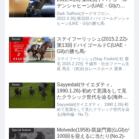
デンシャヒーン(UAE・GI)の勝
ち馬-
Dark Saffron(ダークサフロン。
2022.4.26)-第32回ドバイゴールデンシャ
ヒーン(UAE・GI)の勝ち馬-
ステイフーリッシュ(2015.2.22)-
Result
第13回ドバイゴールドC(UAE・
GII)の勝ち馬-
ステイフーリッシュ(Stay Foolish) 牡 鹿
毛 2015.2.22生 千歳市・社台ファーム生
産 馬主・(有)社台レースホース 栗東・
矢作 芳人厩舎
Sayyedati(サイエダティ。
Series
1990.1.26)-初めて意識をして見
たクラシック世代を辿る(海外
編・No.7)-
Sayyedati(サイエダティ。1990.1.26)-初
めて意識をして見たクラシック世代を辿
る(海外編・No.7)-
Molvedo(1958)-凱旋門賞(仏GI)が
Special feature
100回を迎えるに当たり(No.2)-