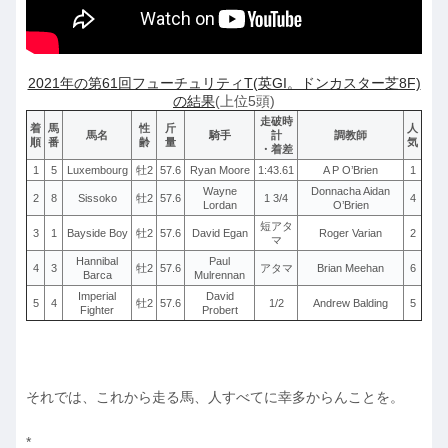
2021年の第61回フューチュリティT(英GI。ドンカスター芝8F)
の結果
(上位5頭)
走破時
着
馬
性
斤
人
馬名
騎手
計
調教師
順
番
齢
量
気
・着差
1
5
Luxembourg
牡2
57.6
Ryan Moore
1:43.61
A P O’Brien
1
Wayne
Donnacha Aidan
2
8
Sissoko
牡2
57.6
1 3/4
4
Lordan
O’Brien
短アタ
3
1
Bayside Boy
牡2
57.6
David Egan
Roger Varian
2
マ
Hannibal
Paul
4
3
牡2
57.6
アタマ
Brian Meehan
6
Barca
Mulrennan
Imperial
David
5
4
牡2
57.6
1/2
Andrew Balding
5
Fighter
Probert
それでは、これから走る馬、人すべてに幸多からんことを。
*