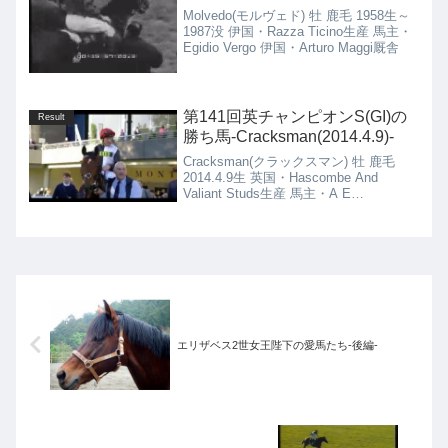
Molvedo(モルヴェド) 牡 鹿毛 1958生～
1987没 伊国・Razza Ticino生産 馬主・
Egidio Vergo 伊国・Arturo Maggi厩舎
第141回英チャンピオンS(GI)の
Result
勝ち馬-Cracksman(2014.4.9)-
Cracksman(クラックスマン) 牡 鹿毛
2014.4.9生 英国・Hascombe And
Valiant Studs生産 馬主・A E
Oppenheimer 英国・John Gosden厩舎
エリザベス2世女王陛下の愛馬たち-後編-