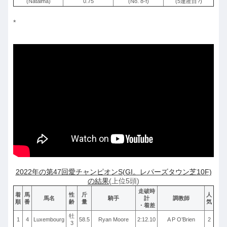
(Natalma)
0.75
(No. 8-f)
(5連産目?)
*
2022年の第47回愛チャンピオンS(GI。レパーズタウン芝10F)
の結果
(上位5頭)
走破時
着
馬
性
斤
人
馬名
騎手
計
調教師
順
番
齢
量
気
・着差
牡
1
4
Luxembourg
58.5
Ryan Moore
2:12.10
A P O’Brien
2
3