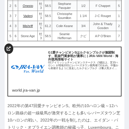
牡
Stephane
2
5
Onesto
58.5
1/2
F Chappet
5
3
Pasquier
牡
Christophe
3
7
Vadeni
58.5
1 1/4
J-C Rouget
1
3
Soumillon
牡
John & Thady
4
3
Mishriff
61.2
Colin Keane
3/4
2
5
Gosden
牡
Seamie
5
6
Stone Age
58.5
クビ
A P O’Brien
7
3
Heffernan
G1愛チャンピオンSはルクセンブルクが激闘制
す、凱旋門賞参戦が濃厚に | JRA-VAN World - 海
外競馬情報サイト
G1アイリッシュチャンピオンステークス（3歳以上、芝10ハ
ロン）が現地10日にレパーズタウン競馬場で行われ、中盤か
ら前後するように並走したルクセンブルク（2番人気タイ）
とオネスト（5番人気）が直線で
world.jra-van.jp
2022年の第47回愛チャンピオンS。欧州の10ハロン級～12ハ
ロン路線の超一線級馬が激突することも多いレパーズタウン芝
10ハロンの戦い。2022年の一戦を制したのは、エイダン・パ
トリック・オブライエン調教師の秘蔵っ子、Luxembourg。こ