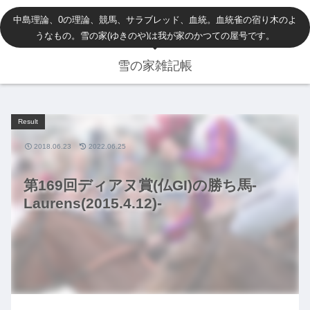
中島理論、0の理論、競馬、サラブレッド、血統。血統雀の宿り木のよ
うなもの。雪の家(ゆきのや)は我が家のかつての屋号です。
雪の家雑記帳
Result
2018.06.23
2022.06.25
第169回ディアヌ賞(仏GI)の勝ち馬-
Laurens(2015.4.12)-