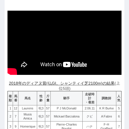
2018年のディアヌ賞(仏GI。シャンティイ芝2100m)の結果
(上
位5頭)
走破時
着
馬
性
斤
人
馬名
騎手
計
調教師
順
番
齢
量
気
・着差
1
12
Laurens
牝3
57
P J McDonald
2:06.11
K R Burke
5
Musis
2
7
牝3
57
Mickael Barzalona
クビ
A Fabre
6
Amica
Pierre-Charles
F-H
3
9
Homerique
牝3
57
ハナ
7
Boudot
Graffard