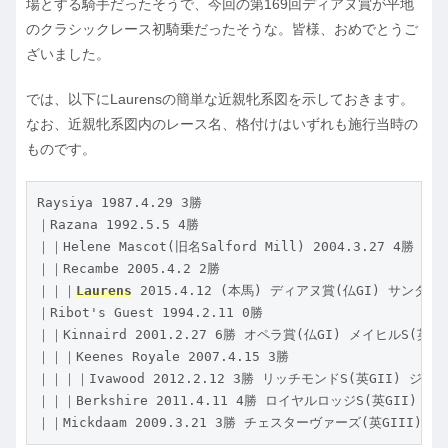
場とする騎手だったそうで、今回の第169回ディアヌ賞が平地
のクラシックレース初騎乗だったそうな。皆様、おめでとうご
ざいました。
では、以下にLaurensの簡単な近親牝系図を示しておきます。
なお、近親牝系図内のレース名、格付けはいずれも施行当時の
ものです。
Raysiya 1987.4.29 3勝

｜Razana 1992.5.5 4勝

｜｜Helene Mascot(旧名Salford Mill) 2004.3.27 
｜｜Recambe 2005.4.2 2勝

｜｜｜
Laurens
 2015.4.12 (本馬) ディアヌ賞(仏GI) サンタ
｜Ribot's Guest 1994.2.11 0勝

｜｜Kinnaird 2001.2.27 6勝 オペラ賞(仏GI) メイヒルS(英GI
｜｜｜Keenes Royale 2007.4.15 3勝

｜｜｜｜Ivawood 2012.2.12 3勝 リッチモンドS(英GII) ジュラ
｜｜｜Berkshire 2011.4.11 4勝 ロイヤルロッジS(英GII) ダー
｜｜Mickdaam 2009.3.21 3勝 チェスターヴァーズ(英GIII)ほか