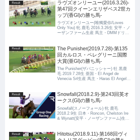
ラヴズオンリーユー(2016.3.26)-
Result
第47回クイーンエリザベス2世カ
ップ(香GI)の勝ち馬-
ラヴズオンリーユー(唯獨愛你/Loves
Only You) 牝 鹿毛 2016.3.26生 安平・ノ
ーザンファーム生産 馬主・DMMドリー
ムクラブ(株) 栗東・矢作芳人厩舎
The Punisher(2019.7.28)-第135
Result
回カルロス・ペレグリーニ国際
大賞(亜GI)の勝ち馬-
The Punisher(ザパニッシャー) 牡 黒鹿
毛 2019.7.28生 亜国・El Angel de
Venecia Srl生産 馬主・Haras El Angel
De Venecia 亜国・Carlos D
Etchechoury厩舎
Snowfall(2018.2.9)-第243回英オ
Result
ークス(GI)の勝ち馬-
Snowfall(スノーフォール) 牝 鹿毛
2018.2.9生 日本・Roncon, Chelston Ire
& Wynatt(安平・ノーザンファーム)生産
馬主・Derrick Smith & Mrs John
Magnier & Michael Tabor 愛国・A P
O'Brien厩舎
Hitotsu(2018.9.11)-第168回ヴィ
Result