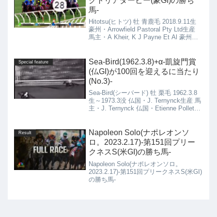
クトリアダービー(豪GI)の勝ち
馬-
Hitotsu(ヒトツ) 牡 青鹿毛 2018.9.11生
豪州・Arrowfield Pastoral Pty Ltd生産
馬主・A Kheir, K J Payne Et Al 豪州・
Ciaron Maher & David Eustace厩舎
Sea-Bird(1962.3.8)+α-凱旋門賞
Special feature
(仏GI)が100回を迎えるに当たり
(No.3)-
Sea-Bird(シーバード) 牡 栗毛 1962.3.8
生～1973.3没 仏国・J. Ternynck生産 馬
主・J. Ternynck 仏国・Etienne Pollet厩
舎Allez France(アレフランス) 牝 鹿毛
1970.5.24生～1989.2.11没 米国・
Bieber-Jacobs Stable生産 馬主・Daniel
Napoleon Solo(ナポレオンソ
Result
Wildenstein 仏国・Albert Klimscha厩舎
ロ。2023.2.17)-第151回プリー
→ Angel Penna, Sr.厩舎
クネスS(米GI)の勝ち馬-
Napoleon Solo(ナポレオンソロ。
2023.2.17)-第151回プリークネスS(米GI)
の勝ち馬-