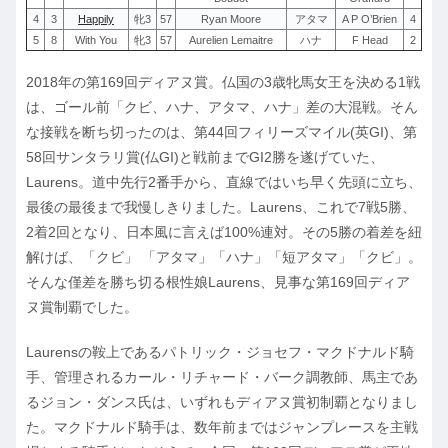
4
3
Happily
牝3
57
Ryan Moore
アタマ
A P O’Brien
4
5
8
With You
牝3
57
Aurelien Lemaitre
ハナ
F Head
2
2018年の第169回ディアヌ賞。仏国の3歳牝馬女王を決める1戦
は、ゴール前「クビ、ハナ、アタマ、ハナ」差の大混戦。そん
な接戦を断ち切ったのは、第44回フィリーズマイル(英GI)、第
58回サンタラリ賞(仏GI)と戦前までGI2勝を遂げていた、
Laurens。道中先行2番手から、直線ではいち早く先頭に立ち、
最後の最後まで我慢しきりました。Laurens、これで7戦5勝、
2着2回となり、日本風に言えば100%連対。その5勝の着差を紐
解けば、「クビ」 「アタマ」「ハナ」「短アタマ」「クビ」。
そんな僅差を勝ち切る根性娘Laurens、見事な第169回ディア
ヌ賞制覇でした。
Laurensの鞍上であるパトリック・ジョセフ・マクドナルド騎
手、管理されるカール・リチャード・バーク調教師、馬主であ
るジョン・ダンス氏は、いずれもディアヌ賞初制覇となりまし
た。マクドナルド騎手は、数年前まではジャンプレースを主戦