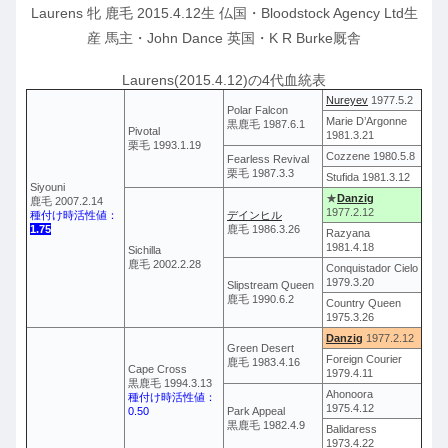
Laurens 牝 鹿毛 2015.4.12生 仏国・Bloodstock Agency Ltd生
産 馬主・John Dance 英国・K R Burke厩舎
Laurens(2015.4.12)の4代血統表
Nureyev
1977.5.2
Polar Falcon
Marie D’Argonne
黒鹿毛 1987.6.1
Pivotal
1981.3.21
栗毛 1993.1.19
Cozzene 1980.5.8
Fearless Revival
栗毛 1987.3.3
Stufida 1981.3.12
Siyouni
★
Danzig
鹿毛 2007.2.14
1977.2.12
種付け時活性値：
デインヒル
1.75
鹿毛 1986.3.26
Razyana
1981.4.18
Sichilla
鹿毛 2002.2.28
Conquistador Cielo
1979.3.20
Slipstream Queen
鹿毛 1990.6.2
Country Queen
1975.3.26
Danzig
1977.2.12
Green Desert
Foreign Courier
鹿毛 1983.4.16
Cape Cross
1979.4.11
黒鹿毛 1994.3.13
Ahonoora
種付け時活性値：
1975.4.12
0.50
Park Appeal
黒鹿毛 1982.4.9
Balidaress
1973.4.22