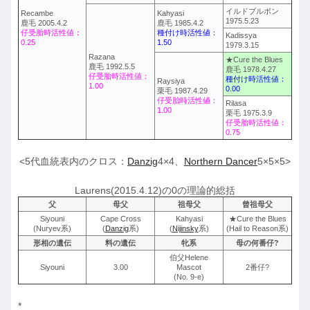
イルドブルボン
Recambe
Kahyasi
1975.5.23
鹿毛 2005.4.2
鹿毛 1985.4.2
仔受胎時活性値：
種付け時活性値：
Kadissya
0.25
1.50
1979.3.15
Razana
★Cure the Blues
鹿毛 1992.5.5
鹿毛 1978.4.27
仔受胎時活性値：
種付け時活性値：
Raysiya
1.00
0.00
栗毛 1987.4.29
仔受胎時活性値：
Rilasa
1.00
栗毛 1975.3.9
仔受胎時活性値：
0.75
<5代血統表内のクロス：
Danzig
4×4、
Northern Dancer
5×5×5>
Laurens(2015.4.12)の0の理論的総括
父
母父
祖母父
曾祖母父
Siyouni
Cape Cross
Kahyasi
★Cure the Blues
(Nuryev系)
(
Danzig
系)
(
Nijinsky
系)
(Hail to Reason系)
形相の遺伝
料の遺伝
牝系
母の何番仔?
伯父Helene
Siyouni
3.00
Mascot
2番仔?
(No. 9-e)
*