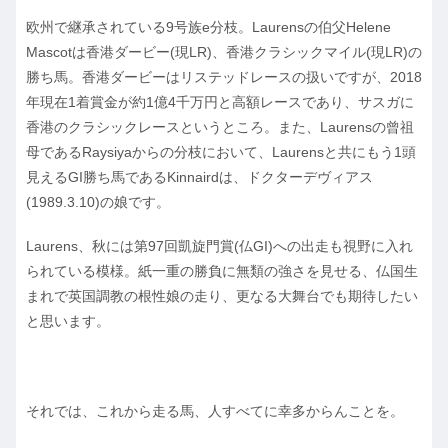
欧州で継承されている9号族e分枝。Laurensの伯父Helene
Mascotは香港ダービー(現LR)、香港クラシックマイル(現LR)の
勝ち馬。香港ダービーはリステッドレースの扱いですが、2018
年現在1着賞金が約1億4千万円と高額レースであり、サスガに
香港のクラシックレースというところ。また、Laurensの曾祖
母であるRaysiyaからの分枝において、Laurensと共にもう1頭
見えるGI勝ち馬であるKinnairdは、ドクターデヴィアス
(1989.3.10)の娘です。
Laurens、秋には第97回凱旋門賞(仏GI)への出走も視野に入れ
られている模様。紙一重の勝負に無類の強さを見せる、仏国生
まれで英国調教の根性娘の走り、更なる大舞台でも期待したい
と思います。
それでは、これから走る馬、人すべてに幸多からんことを。