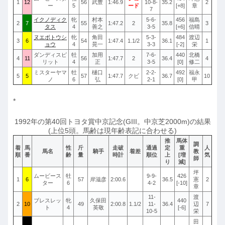
1
12
56
武豊
1:46.9
10-8-
35.2
2
ー
5
ード
[+8]
章
7
イクノディク
牝
村本
5-6-
456
福島
2
7
55
1:47.2
2
35.8
3
タス
4
善之
3-5
[+6]
信晴
ヌエボトウシ
牝
角田
5-3-
484
渡辺
3
6
54
1:47.4
1.1/2
36.1
1
ョウ
4
晃一
3-3
[-2]
栄
ダンディスピ
牡
加用
7-6-
440
北橋
4
11
56
1:47.7
2
36.4
4
リット
4
正
3-5
[0]
修二
ミスターヤマ
牡
樋口
2-2-
492
福永
5
5
57
1:47.7
クビ
36.7
10
ノ
6
弘
2-1
[0]
甲
*
1992年の第40回トヨタ賞中京記念(GIII。中京芝2000m)の結果
(上位5頭。馬齢は現年齢表記に合わせる)
推
馬体
調
着
馬
性
斤
走破
通過
定
重
人
馬名
騎手
着差
教
順
番
齢
量
時計
順位
上
[増
気
師
り
減]
坪
ムービース
牡
9-9-
426
1
6
57
岸滋彦
2:00.6
36.5
憲
2
ター
6
4-2
[-10]
章
11-
渡
ブレスレッ
牝
久保田
440
2
10
49
2:00.8
1.1/2
11-
36.4
辺
7
ト
4
英敬
[-6]
10-5
栄
田