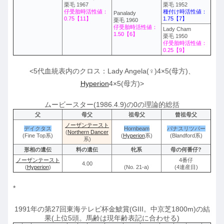
栗毛 1967
栗毛 1952
仔受胎時活性値：
種付け時活性値：
Panalady
0.75【11】
1.75【7】
栗毛 1960
仔受胎時活性値：
Lady Cham
1.50【6】
栗毛 1950
仔受胎時活性値：
0.25【9】
<5代血統表内のクロス：Lady Angela(♀)4×5(母方)、
Hyperion
4×5(母方)>
ムービースター(1986.4.9)の0の理論的総括
父
母父
祖母父
曾祖母父
ノーザンテースト
デイクタス
Hornbeam
パナスリツパー
(
Northern Dancer
(Fine Top系)
(
Hyperion
系)
(Blandford系)
系)
形相の遺伝
料の遺伝
牝系
母の何番仔?
ノーザンテースト
4番仔
4.00
(
Hyperion
)
(No. 21-a)
(4連産目)
*
1991年の第27回東海テレビ杯金鯱賞(GIII。中京芝1800m)の結
果(上位5頭。馬齢は現年齢表記に合わせる)