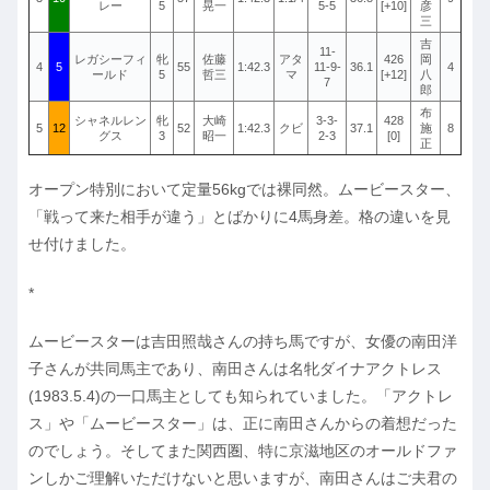
レー
5
晃一
5-5
[+10]
彦
三
吉
11-
レガシーフィ
牝
佐藤
アタ
426
岡
4
5
55
1:42.3
11-9-
36.1
4
ールド
5
哲三
マ
[+12]
八
7
郎
布
シャネルレン
牝
大崎
3-3-
428
5
12
52
1:42.3
クビ
37.1
施
8
グス
3
昭一
2-3
[0]
正
オープン特別において定量56kgでは裸同然。ムービースター、
「戦って来た相手が違う」とばかりに4馬身差。格の違いを見
せ付けました。
*
ムービースターは吉田照哉さんの持ち馬ですが、女優の南田洋
子さんが共同馬主であり、南田さんは名牝ダイナアクトレス
(1983.5.4)の一口馬主としても知られていました。「アクトレ
ス」や「ムービースター」は、正に南田さんからの着想だった
のでしょう。そしてまた関西圏、特に京滋地区のオールドファ
ンしかご理解いただけないと思いますが、南田さんはご夫君の