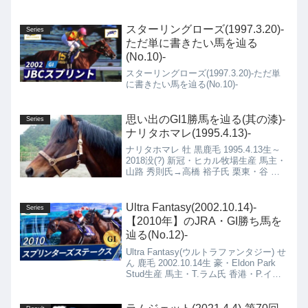
ョン 牡 鹿毛 2018.4.17生 千歳・社台フ
ァーム生産 馬主・川勝裕之氏 栗東・今
野貞一厩舎
スターリングローズ(1997.3.20)-
Series
ただ単に書きたい馬を辿る
(No.10)-
スターリングローズ(1997.3.20)-ただ単
に書きたい馬を辿る(No.10)-
思い出のGI1勝馬を辿る(其の漆)-
Series
ナリタホマレ(1995.4.13)-
ナリタホマレ 牡 黒鹿毛 1995.4.13生～
2018没(?) 新冠・ヒカル牧場生産 馬主・
山路 秀則氏→高橋 裕子氏 栗東・谷 潔
厩舎→北海道・若松 平厩舎→荒尾・幣
旗 吉昭厩舎
Ultra Fantasy(2002.10.14)-
Series
【2010年】のJRA・GI勝ち馬を
辿る(No.12)-
Ultra Fantasy(ウルトラファンタジー) せ
ん 鹿毛 2002.10.14生 豪・Eldon Park
Stud生産 馬主・T.ラム氏 香港・P.イウ
厩舎