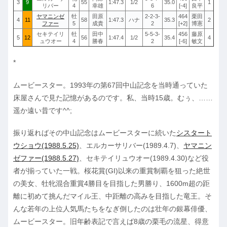
3
9
55
1:47.3
1/2
35.0
1
リバー
4
幸雄
6
[-4]
良平
ヤマニンゼ
牡
田原
2-2-3-
464
栗田
4
11
58
1:47.3
ハナ
35.3
2
ファー
5
成貴
2
[+2]
博憲
セキテイリ
牡
田中
5-5-3-
456
藤原
5
12
56
1:47.4
1/2
35.4
4
ュウオー
4
勝春
2
[-6]
敏文
*
ムービースター。1993年の第67回中山記念を当時通っていた
床屋さんで見た記憶があるのです。私、当時15歳。むぅ、……
遥か遠い昔です^^;
振り返ればその中山記念はムービースターに続いた
シスタート
ウショウ(1988.5.25)
、エルカーサリバー(1989.4.7)、
ヤマニン
ゼファー(1988.5.27)
、セキテイリュウオー(1989.4.30)など役
者が揃っていた一戦。桜花賞(GI)以来の重賞制覇を狙った絶世
の美女、牡牝混合重賞4勝目を目指した男勝り、1600m超の距
離に初めて挑んだマイル王、中距離の高みを目指した竜王。そ
んな若年の上位人気馬たちをなぎ倒したのは壮年の銀幕俳優、
ムービースター。旧年齢表記で言えば8歳の栗毛の流星、得意