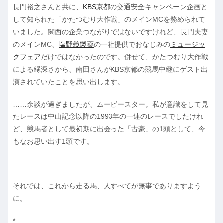
長門裕之さんと共に、
KBS京都
の交通安全キャンペーン企画と
して知られた「かたつむり大作戦」のメインMCを務められて
いました。関西の企業つながりではないですけれど、長門夫妻
のメインMC、
塩野義製薬
の一社提供でおなじみの
ミュージッ
クフェア
だけではなかったのです。併せて、かたつむり大作戦
による縁深さから、南田さんがKBS京都の競馬中継にゲスト出
演されていたことを思い出します。
……余談が過ぎましたが、ムービースター。私が意識をして見
たレースは中山記念以降の1993年の一連のレースでしたけれ
ど、競馬者として最初期に出会った「古豪」の1頭として、今
もなお思い出す1頭です。
それでは、これから走る馬、人すべてが無事でありますよう
に。
*