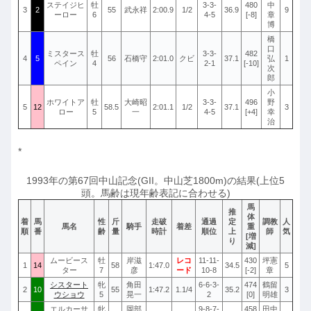
ステイジヒ
牡
3-3-
480
中
3
2
55
武永祥
2:00.9
1/2
36.9
9
ーロー
6
4-5
[-8]
章
博
橋
口
ミスタース
牡
3-3-
482
4
5
56
石橋守
2:01.0
クビ
37.1
弘
1
ペイン
4
2-1
[-10]
次
郎
小
ホワイトア
牡
大崎昭
3-3-
496
野
5
12
58.5
2:01.1
1/2
37.1
3
ロー
5
一
4-5
[+4]
幸
治
*
1993年の第67回中山記念(GII。中山芝1800m)の結果(上位5
頭。馬齢は現年齢表記に合わせる)
馬
推
体
着
馬
性
斤
走破
通過
定
調教
人
馬名
騎手
着差
重
順
番
齢
量
時計
順位
上
師
気
[増
り
減]
ムービース
牡
岸滋
レコ
11-11-
430
坪憲
1
14
58
1:47.0
34.5
5
ター
7
彦
ード
10-8
[-2]
章
シスタート
牝
角田
6-6-3-
474
鶴留
2
10
55
1:47.2
1.1/4
35.2
3
ウショウ
5
晃一
2
[0]
明雄
エルカーサ
牝
岡部
9-8-7-
458
田中