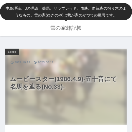
中島理論、0の理論、競馬、サラブレッド、血統。血統雀の宿り木のよ
うなもの。雪の家(ゆきのや)は我が家のかつての屋号です。
雪の家雑記帳
Series
2022.10.12
2023.06.12
ムービースター(1986.4.9)-五十音にて
名馬を辿る(No.33)-