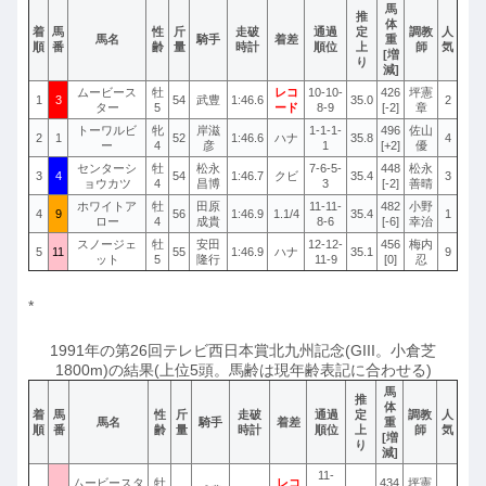
馬
推
体
着
馬
性
斤
走破
通過
定
調教
人
馬名
騎手
着差
重
順
番
齢
量
時計
順位
上
師
気
[増
り
減]
ムービース
牡
レコ
10-10-
426
坪憲
1
3
54
武豊
1:46.6
35.0
2
ター
5
ード
8-9
[-2]
章
トーワルビ
牝
岸滋
1-1-1-
496
佐山
2
1
52
1:46.6
ハナ
35.8
4
ー
4
彦
1
[+2]
優
センターシ
牡
松永
7-6-5-
448
松永
3
4
54
1:46.7
クビ
35.4
3
ョウカツ
4
昌博
3
[-2]
善晴
ホワイトア
牡
田原
11-11-
482
小野
4
9
56
1:46.9
1.1/4
35.4
1
ロー
4
成貴
8-6
[-6]
幸治
スノージェ
牡
安田
12-12-
456
梅内
5
11
55
1:46.9
ハナ
35.1
9
ット
5
隆行
11-9
[0]
忍
*
1991年の第26回テレビ西日本賞北九州記念(GIII。小倉芝
1800m)の結果(上位5頭。馬齢は現年齢表記に合わせる)
馬
推
体
着
馬
性
斤
走破
通過
定
調教
人
馬名
騎手
着差
重
順
番
齢
量
時計
順位
上
師
気
[増
り
減]
11-
ムービースタ
牡
レコ
434
坪憲