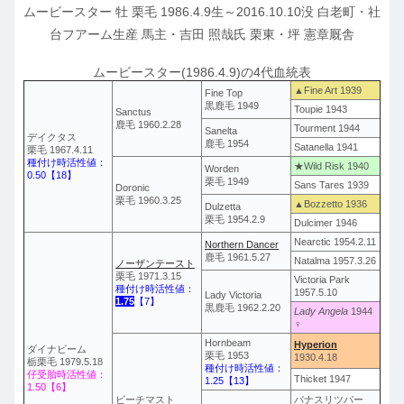
ムービースター 牡 栗毛 1986.4.9生～2016.10.10没 白老町・社
台フアーム生産 馬主・吉田 照哉氏 栗東・坪 憲章厩舎
ムービースター(1986.4.9)の4代血統表
▲Fine Art 1939
Fine Top
黒鹿毛 1949
Toupie 1943
Sanctus
鹿毛 1960.2.28
Tourment 1944
Sanelta
デイクタス
鹿毛 1954
Satanella 1941
栗毛 1967.4.11
種付け時活性値：
★Wild Risk 1940
Worden
0.50【18】
栗毛 1949
Sans Tares 1939
Doronic
栗毛 1960.3.25
▲Bozzetto 1936
Dulzetta
栗毛 1954.2.9
Dulcimer 1946
Nearctic 1954.2.11
Northern Dancer
鹿毛 1961.5.27
Natalma 1957.3.26
ノーザンテースト
栗毛 1971.3.15
Victoria Park
種付け時活性値：
1957.5.10
Lady Victoria
1.75
【7】
黒鹿毛 1962.2.20
Lady Angela
1944
♀
Hornbeam
Hyperion
ダイナビーム
栗毛 1953
1930.4.18
栃栗毛 1979.5.18
種付け時活性値：
仔受胎時活性値：
Thicket 1947
1.25【13】
1.50【6】
ビーチマスト
パナスリツパー