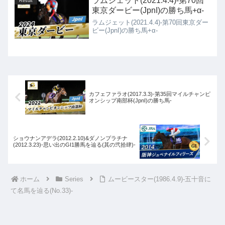
ラムジェット(2021.4.4)-第70回
Result
東京ダービー(JpnI)の勝ち馬+α-
ラムジェット(2021.4.4)-第70回東京ダー
ビー(JpnI)の勝ち馬+α-
カフェファラオ(2017.3.3)-第35回マイルチャンピ
オンシップ南部杯(JpnI)の勝ち馬-
ショウナンアデラ(2012.2.10)&ダノンプラチナ
(2012.3.23)-思い出のGI1勝馬を辿る(其の弐拾肆)-
ホーム
Series
ムービースター(1986.4.9)-五十音に
て名馬を辿る(No.33)-