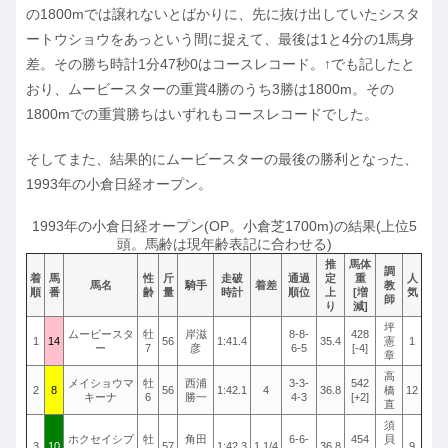
の1800mでは譲れないとばかりに、先に抜け出していたシスタ
ートウショウをあっという間に捉えて、最後は1と4分の1馬身
差。その勝ち時計1分47秒0はコースレコード。↑でも記したと
おり、ムービースターの重賞4勝のうち3勝は1800m。その
1800mでの重賞勝ちはいずれもコースレコードでした。
そしてまた、結果的にムービースターの最後の勝利となった、
1993年の小倉日経オープン。
1993年の小倉日経オープン(OP。小倉芝1700m)の結果(上位5
頭。馬齢は現年齢表記に合わせる)
推
馬体
調
着
馬
性
斤
走破
通過
定
重
人
馬名
騎手
着差
教
順
番
齢
量
時計
順位
上
[増
気
師
り
減]
坪
ムービースタ
牡
岸滋
8-8-
428
1
14
56
1:41.4
35.4
憲
1
ー
7
彦
6-5
[-4]
章
高
メイショウマ
牡
西浦
3-3-
542
2
8
56
1:42.1
4
36.8
橋
12
キーナ
6
勝一
4-3
[+2]
直
須
ホクセイシプ
牡
角田
6-6-
454
貝
3
10
57
1:42.3
1.1/4
36.8
9