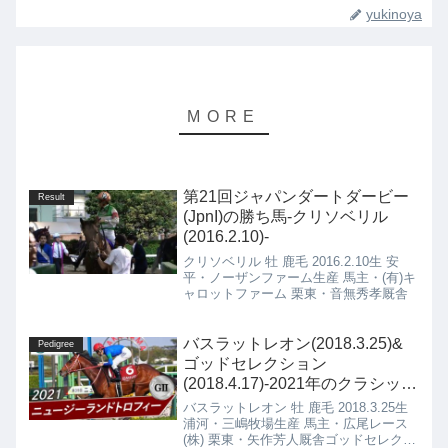
yukinoya
第21回ジャパンダートダービー
Result
(JpnI)の勝ち馬-クリソベリル
(2016.2.10)-
クリソベリル 牡 鹿毛 2016.2.10生 安
平・ノーザンファーム生産 馬主・(有)キ
ャロットファーム 栗東・音無秀孝厩舎
バスラットレオン(2018.3.25)&
Pedigree
ゴッドセレクション
(2018.4.17)-2021年のクラシック
候補生を確認する(No.24)-
バスラットレオン 牡 鹿毛 2018.3.25生
浦河・三嶋牧場生産 馬主・広尾レース
(株) 栗東・矢作芳人厩舎ゴッドセレクシ