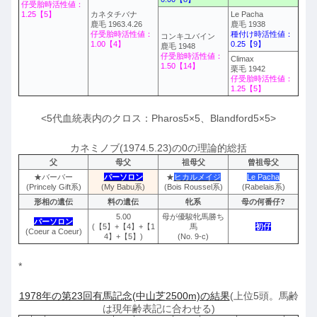
仔受胎時活性値：
1.25【5】
カネタチバナ
Le Pacha
鹿毛 1963.4.26
鹿毛 1938
仔受胎時活性値：
種付け時活性値：
コンキユバイン
1.00【4】
0.25【9】
鹿毛 1948
仔受胎時活性値：
Climax
1.50【14】
栗毛 1942
仔受胎時活性値：
1.25【5】
<5代血統表内のクロス：Pharos5×5、Blandford5×5>
カネミノブ(1974.5.23)の0の理論的総括
父
母父
祖母父
曾祖母父
★バーバー
パーソロン
★
ヒカルメイジ
Le Pacha
(Princely Gift系)
(My Babu系)
(Bois Roussel系)
(Rabelais系)
形相の遺伝
料の遺伝
牝系
母の何番仔?
5.00
母が優駿牝馬勝ち
パーソロン
(【5】+【4】+【1
馬
初仔
(Coeur a Coeur)
4】+【5】)
(No. 9-c)
*
1978年の第23回有馬記念(中山芝2500m)の結果
(上位5頭。馬齢
は現年齢表記に合わせる)