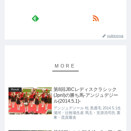
yukinoya
第8回JBCレディスクラシック
Result
(JpnI)の勝ち馬-アンジュデジー
ル(2014.5.1)-
アンジュデジール 牝 黒鹿毛 2014.5.1生
浦河・辻牧場生産 馬主・安原浩司氏 栗
東・昆貢厩舎