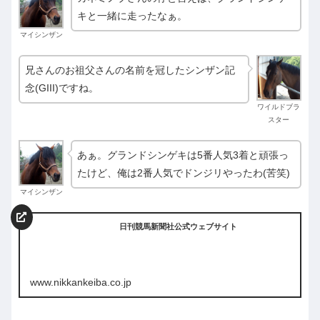
キと一緒に走ったなぁ。
マイシンザン
兄さんのお祖父さんの名前を冠したシンザン記
念(GIII)ですね。
ワイルドブラ
スター
あぁ。グランドシンゲキは5番人気3着と頑張っ
たけど、俺は2番人気でドンジリやったわ(苦笑)
マイシンザン
日刊競馬新聞社公式ウェブサイト
www.nikkankeiba.co.jp