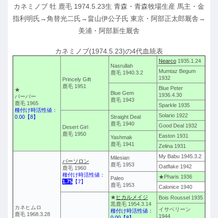
カネミノブ 牡 鹿毛 1974.5.23生 青森・青森牧場生産 馬主・金
指利明氏→角替光二氏→畠山伊公子氏 東京・阿部正太郎厩舎→
美浦・阿部新生厩舎
カネミノブ(1974.5.23)の4代血統表
Nearco
1935.1.24
Nasrullah
Mumtaz Begum
鹿毛 1940.3.2
1932
Princely Gift
鹿毛 1951
Blue Peter
★
Blue Gem
1936.4.30
バーバー
鹿毛 1943
鹿毛 1965
Sparkle 1935
種付け時活性値：
Solario 1922
0.00【8】
Straight Deal
鹿毛 1940
Good Deal 1932
Desert Girl
鹿毛 1950
Easton 1931
Yashmak
鹿毛 1941
Zelina 1931
My Babu 1945.3.2
Milesian
パーソロン
鹿毛 1953
Oatflake 1942
鹿毛 1960
種付け時活性値：
★Pharis 1936
Paleo
1.75
【7】
鹿毛 1953
Calonice 1940
★
ヒカルメイジ
Bois Roussel 1935
黒鹿毛 1954.3.14
カネヒムロ
イサベリーン
種付け時活性値：
鹿毛 1968.3.28
1944
0.00【8】