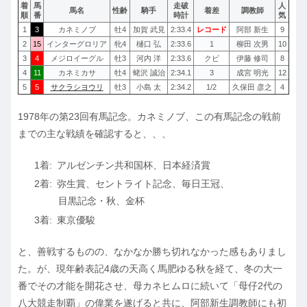
着
馬
走破
人
馬名
性齢
騎手
着差
調教師
順
番
時計
気
1
3
カネミノブ
牡4
加賀 武見
2:33.4
レコード
阿部 新生
9
2
15
インターグロリア
牝4
樋口 弘
2:33.6
1
柳田 次男
10
3
4
メジロイーグル
牡3
河内 洋
2:33.6
クビ
伊藤 修司
8
4
11
カネミカサ
牡4
蛯沢 誠治
2:34.1
3
成宮 明光
12
5
5
サクラシヨウリ
牡3
小島 太
2:34.2
1/2
久保田 彦之
4
1978年の第23回有馬記念。カネミノブ、この有馬記念の戦前
までの主な戦績を確認すると、、、
アルゼンチン共和国杯、日本経済賞
弥生賞、セントライト記念、毎日王冠、
目黒記念・秋、金杯
東京優駿
と、善戦するものの、なかなか勝ち切れなかった感もありまし
た。が、現年齢表記4歳の天高く馬肥ゆる秋を経て、冬の大一
番でその才能を開花させ、母カネヒムロに続いて「母仔2代の
八大競走制覇」の偉業を遂げると共に、阿部新生調教師にも初