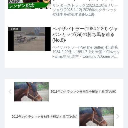
候補生を確認する(No.19)-
サンダーストラック(2023.2.10)&リリー
ジョワ(2023.1.12)-2026年のクラシック
候補生を確認する(No.19)-
ペイザバトラー(1984.2.20)-ジャ
Series
パンカップ(GI)の勝ち馬を辿る
(No.8)-
ペイザバトラー(Pay the Butler) 牡 鹿毛
1984.2.20生～1991.7.1没 米国・Clovelly
Farms生産 馬主・Edmund A.Gann 米
国・Robert J. Frankel厩舎
2019年のクラシック候補生を確認する(其の捌)
2019年のクラシック候補生を確認する(其の玖)