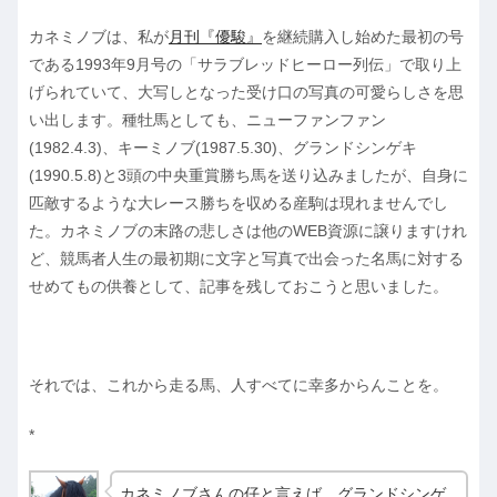
カネミノブは、私が
月刊『優駿』
を継続購入し始めた最初の号
である1993年9月号の「サラブレッドヒーロー列伝」で取り上
げられていて、大写しとなった受け口の写真の可愛らしさを思
い出します。種牡馬としても、ニューファンファン
(1982.4.3)、キーミノブ(1987.5.30)、グランドシンゲキ
(1990.5.8)と3頭の中央重賞勝ち馬を送り込みましたが、自身に
匹敵するような大レース勝ちを収める産駒は現れませんでし
た。カネミノブの末路の悲しさは他のWEB資源に譲りますけれ
ど、競馬者人生の最初期に文字と写真で出会った名馬に対する
せめてもの供養として、記事を残しておこうと思いました。
それでは、これから走る馬、人すべてに幸多からんことを。
*
カネミノブさんの仔と言えば、グランドシンゲ