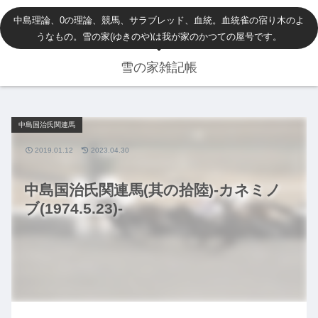
中島理論、0の理論、競馬、サラブレッド、血統。血統雀の宿り木のよ
うなもの。雪の家(ゆきのや)は我が家のかつての屋号です。
雪の家雑記帳
中島国治氏関連馬
2019.01.12
2023.04.30
中島国治氏関連馬(其の拾陸)-カネミノ
ブ(1974.5.23)-