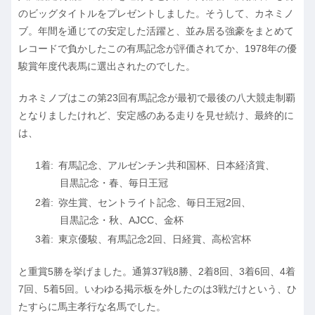
のビッグタイトルをプレゼントしました。そうして、カネミノ
ブ。年間を通じての安定した活躍と、並み居る強豪をまとめて
レコードで負かしたこの有馬記念が評価されてか、1978年の優
駿賞年度代表馬に選出されたのでした。
カネミノブはこの第23回有馬記念が最初で最後の八大競走制覇
となりましたけれど、安定感のある走りを見せ続け、最終的に
は、
有馬記念、アルゼンチン共和国杯、日本経済賞、
目黒記念・春、毎日王冠
弥生賞、セントライト記念、毎日王冠2回、
目黒記念・秋、AJCC、金杯
東京優駿、有馬記念2回、日経賞、高松宮杯
と重賞5勝を挙げました。通算37戦8勝、2着8回、3着6回、4着
7回、5着5回。いわゆる掲示板を外したのは3戦だけという、ひ
たすらに馬主孝行な名馬でした。