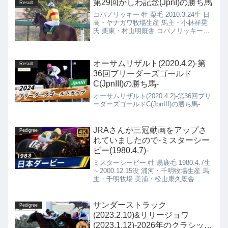
第29回かしわ記念(JpnI)の勝ち馬
Result
コパノリッキー 牡 栗毛 2010.3.24生 日
高・ヤナガワ牧場生産 馬主・小林祥晃
氏 栗東・村山明厩舎 コパノリッキー
(2010.3.24)の4代血統表 ゴールドアリュ
ール 栗毛 1999.3.3 種付け時活性値：
0.50 サンデーサイ...
オーサムリザルト(2020.4.2)-第
Result
36回ブリーダーズゴールド
C(JpnIII)の勝ち馬-
オーサムリザルト(2020.4.2)-第36回ブリ
ーダーズゴールドC(JpnIII)の勝ち馬-
JRAさんが三冠動画をアップさ
Pedigree
れていましたので-ミスターシー
ビー(1980.4.7)-
ミスターシービー 牡 黒鹿毛 1980.4.7生
～2000.12.15没 浦河・千明牧場生産 馬
主・千明牧場 美浦・松山康久厩舎
サンダーストラック
Pedigree
(2023.2.10)&リリージョワ
(2023.1.12)-2026年のクラシック